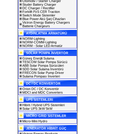
Otomotiv / Starter Charger
Studer Battery Charger
DC Charger / Rectifier
Forklift PzS CER Traction
Switch Mode Sistemler
Blue Power Akü Şarj Cihazları
Victron Energy Battery Chargers
Batterie Chargeurs
AYDıNLATMA ARMATÜRÜ
NORM-Lighting
NORM-COMM-Lighting
NORM - Solar LED Armatür
SOLAR POMPA İNVERTÖR
Güneş Enerjili Sulama
TESCOM Solar Pompa Sürücü
ABB Solar Pompa Sürücüleri
SDD Solar Sulama İnvertörü
FRECON Solar Pump Driver
Sulama Pompası İnverteri
DC / DC KONVERTÖR
Orion DC / DC Konvertör
MDCI and MDC Converters
UPS SISTEMLERI
Hibrit / Hybrid UPS Sistemleri
Solar UPS 3kW 5kW
MICRO-GRID SISTEMLER
Micro-Mini Hydro
JENERATÖR HİBRİT GÜÇ
Victron Energy Products