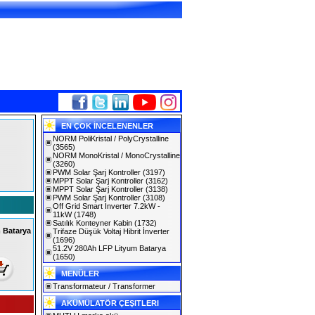
EN ÇOK İNCELENENLER
NORM PoliKristal / PolyCrystalline
(3565)
NORM MonoKristal / MonoCrystalline
(3260)
PWM Solar Şarj Kontroller
(3197)
MPPT Solar Şarj Kontroller
(3162)
MPPT Solar Şarj Kontroller
(3138)
PWM Solar Şarj Kontroller
(3108)
Off Grid Smart Inverter 7.2kW -
11kW
(1748)
Satılık Konteyner Kabin
(1732)
 Batarya
Trifaze Düşük Voltaj Hibrit İnverter
(1696)
51.2V 280Ah LFP Lityum Batarya
(1650)
MENÜLER
Transformateur / Transformer
AKÜMÜLATÖR ÇEŞITLERI