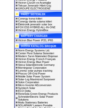
Victron Çözüm ve Avantajlar
Teksan Jeneratör Hibrit Güç
GROUPE ELECTROGENE
PAKET SISTEMLER
Conergy konut kitleri
Conergy damla sulama kitleri
Elektronik jeneratör solar box
FOX ESS HYBRID ALL-IN-ONE
Victron Energy HybridBox
BATTERY CHARGER
Victron Blue Power IP20, IP65
DOSYA KATALOG BROŞÜR
Norm Energy Systems Ltd.
Center Pivot Sulama Sistemleri
Modern Tarım Makineleri Ekipman
Victron Energy French Français
Victron Energy Blue Power
Steca Solarelektronik Germany
Morningstar Corporation
Lorentz solar pumps tracking
Phocos Off-Grid Power
Mobile Solar Power System
Solar-Log Maximized Sunpower
Solon Corporation
Micro Inverter AEconversion
Symtech Solar
ECO Delta
ReneSola Green Energy Products
SchneiderElectric Solar Power
Solutions
Mutlu Stationary Batteries
SOLARWAY Lantern Portable