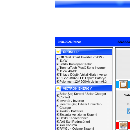
9.08.2026 Pazar
ANASA
ÜRÜNLER
Off Grid Smart Inverter 7.2kW -
11kW
Satılık Konteyner Kabin
TommaTech PlusX Serie Inverter
11kW 48Volt
Trifaze Düşük Voltaj Hibrit İnverter
51.2V 280Ah LFP Lityum Batarya
Pylontech 12V 200Ah Lithium Akü
VICTRON ENERGY
Solar Şarj Kontrol / Solar Charger
Sat
Control
İnvertör / Inverter
10
İnverter-Şarj Cihazı / Inverter-
Charger
Aküler / Batteries
Ekranlar ve İzleme Sistemi
DC/DC Konvertörler
Akü Şarj Redresörleri
Akü Koruma
PAYGo - Ödeme Sistemi