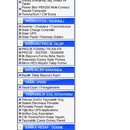
Güneş Enerjili Aşı İlaç Dolabı ve
Takibi
Power Blox PBX200 Multi-Contact
Staubli Türkiyede
TommaTech / CW Enerji
PROMOSYON / İNDİRİMLİ
Inverter / Onduleur / Convertisseur
Solar Charge Controller
Solar UPS
Solar Panel / Panneau Solaire
BAŞVURU PROJE TALEP
PROJE FORMU TR-EN-FR
PROJE - SİSTEM - TASARIM
İlk Başvuru Formu Beta Yayını
Sulamada Güneş Solar Pompa
Micro HES Müşteri Talep Formu
BAYİLİKLER HAKKINDA
Bayilik Talep Başvuru Kayıt
YASAL UYARI
Yasal Uyarı / Feragatname
TAŞıNABILIR GÜÇ İSTASYONU
Teksan GoOn Taşınabilir Güç
Station Electrique Portable
Portable Power Station
Yiğit Akü UPS Applications
Antfea Güç Kaynakları
CW TommaTech Kolay Yaşam
Taşınabilir Çanta Güneş Paneli
BANKA HESAP - ÖDEME