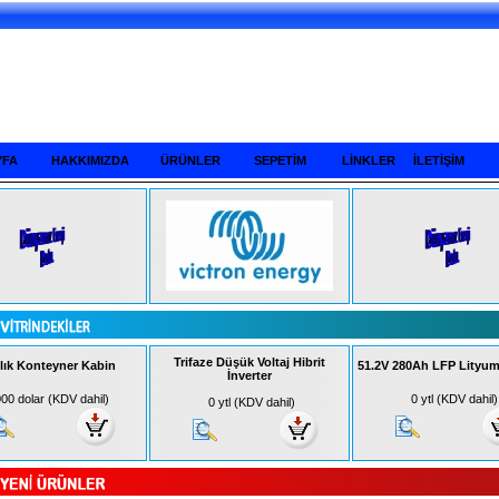
YFA
HAKKIMIZDA
ÜRÜNLER
SEPETİM
LİNKLER
İLETİŞİM
Trifaze Düşük Voltaj Hibrit
ılık Konteyner Kabin
51.2V 280Ah LFP Lityum
İnverter
00 dolar (KDV dahil)
0 ytl (KDV dahil)
0 ytl (KDV dahil)