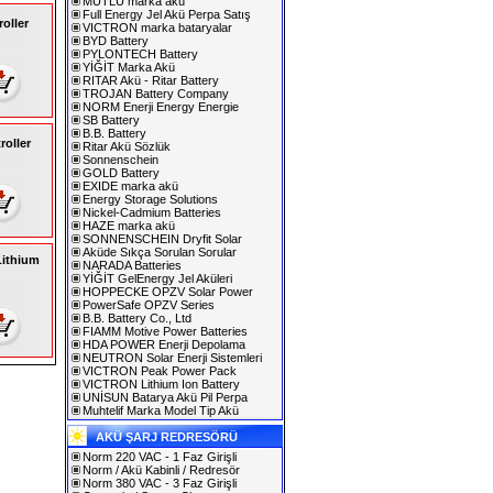
MUTLU marka akü
Full Energy Jel Akü Perpa Satış
oller
VICTRON marka bataryalar
BYD Battery
PYLONTECH Battery
YİĞİT Marka Akü
RITAR Akü - Ritar Battery
TROJAN Battery Company
NORM Enerji Energy Energie
SB Battery
B.B. Battery
roller
Ritar Akü Sözlük
Sonnenschein
GOLD Battery
EXIDE marka akü
Energy Storage Solutions
Nickel-Cadmium Batteries
HAZE marka akü
SONNENSCHEIN Dryfit Solar
Aküde Sıkça Sorulan Sorular
Lithium
NARADA Batteries
YİĞİT GelEnergy Jel Aküleri
HOPPECKE OPZV Solar Power
PowerSafe OPZV Series
B.B. Battery Co., Ltd
FIAMM Motive Power Batteries
HDA POWER Enerji Depolama
NEUTRON Solar Enerji Sistemleri
VICTRON Peak Power Pack
VICTRON Lithium Ion Battery
UNİSUN Batarya Akü Pil Perpa
Muhtelif Marka Model Tip Akü
AKÜ ŞARJ REDRESÖRÜ
Norm 220 VAC - 1 Faz Girişli
Norm / Akü Kabinli / Redresör
Norm 380 VAC - 3 Faz Girişli