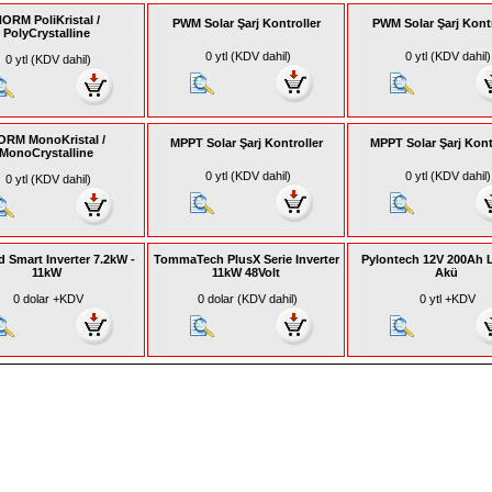
ORM PoliKristal /
PWM Solar Şarj Kontroller
PWM Solar Şarj Kontr
PolyCrystalline
0 ytl (KDV dahil)
0 ytl (KDV dahil)
0 ytl (KDV dahil)
ORM MonoKristal /
MPPT Solar Şarj Kontroller
MPPT Solar Şarj Kont
MonoCrystalline
0 ytl (KDV dahil)
0 ytl (KDV dahil)
0 ytl (KDV dahil)
d Smart Inverter 7.2kW -
TommaTech PlusX Serie Inverter
Pylontech 12V 200Ah 
11kW
11kW 48Volt
Akü
0 dolar +KDV
0 dolar (KDV dahil)
0 ytl +KDV