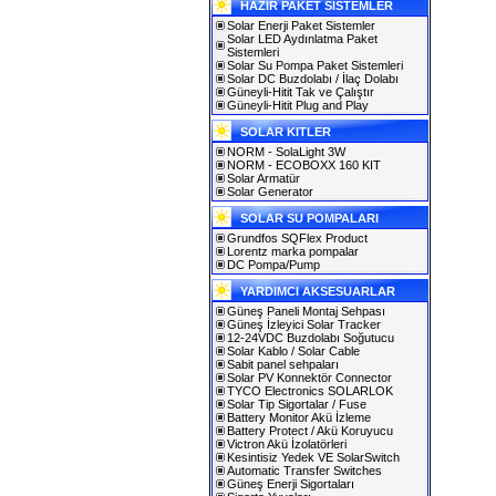
HAZIR PAKET SİSTEMLER
Solar Enerji Paket Sistemler
Solar LED Aydınlatma Paket
Sistemleri
Solar Su Pompa Paket Sistemleri
Solar DC Buzdolabı / İlaç Dolabı
Güneyli-Hitit Tak ve Çalıştır
Güneyli-Hitit Plug and Play
SOLAR KITLER
NORM - SolaLight 3W
NORM - ECOBOXX 160 KIT
Solar Armatür
Solar Generator
SOLAR SU POMPALARI
Grundfos SQFlex Product
Lorentz marka pompalar
DC Pompa/Pump
YARDIMCI AKSESUARLAR
Güneş Paneli Montaj Sehpası
Güneş İzleyici Solar Tracker
12-24VDC Buzdolabı Soğutucu
Solar Kablo / Solar Cable
Sabit panel sehpaları
Solar PV Konnektör Connector
TYCO Electronics SOLARLOK
Solar Tip Sigortalar / Fuse
Battery Monitor Akü İzleme
Battery Protect / Akü Koruyucu
Victron Akü İzolatörleri
Kesintisiz Yedek VE SolarSwitch
Automatic Transfer Switches
Güneş Enerji Sigortaları