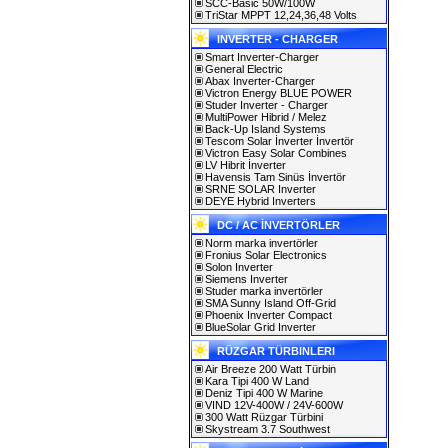
SCC-Basic 50W/100W
TriStar MPPT 12,24,36,48 Volts
INVERTER - CHARGER
Smart Inverter-Charger
General Electric
Abax Inverter-Charger
Victron Energy BLUE POWER
Studer Inverter - Charger
MultiPower Hibrid / Melez
Back-Up Island Systems
Tescom Solar İnverter İnvertör
Victron Easy Solar Combines
LV Hibrit İnverter
Havensis Tam Sinüs İnvertör
SRNE SOLAR Inverter
DEYE Hybrid Inverters
DC / AC İNVERTÖRLER
Norm marka invertörler
Fronius Solar Electronics
Solon Inverter
Siemens Inverter
Studer marka invertörler
SMA Sunny Island Off-Grid
Phoenix Inverter Compact
BlueSolar Grid Inverter
RÜZGAR TÜRBINLERI
Air Breeze 200 Watt Türbin
Kara Tipi 400 W Land
Deniz Tipi 400 W Marine
VIND 12V-400W / 24V-600W
300 Watt Rüzgar Türbini
Skystream 3.7 Southwest