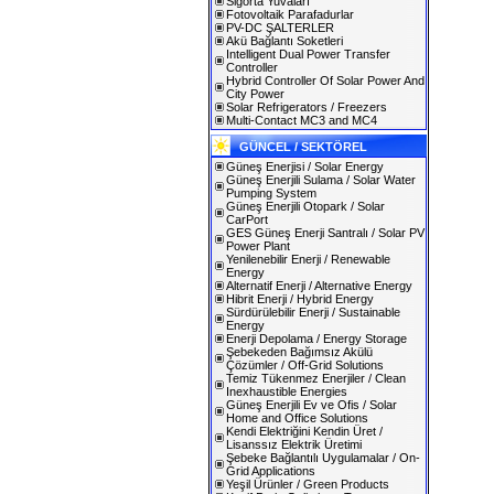
Sigorta Yuvaları
Fotovoltaik Parafadurlar
PV-DC ŞALTERLER
Akü Bağlantı Soketleri
Intelligent Dual Power Transfer
Controller
Hybrid Controller Of Solar Power And
City Power
Solar Refrigerators / Freezers
Multi-Contact MC3 and MC4
GÜNCEL / SEKTÖREL
Güneş Enerjisi / Solar Energy
Güneş Enerjili Sulama / Solar Water
Pumping System
Güneş Enerjili Otopark / Solar
CarPort
GES Güneş Enerji Santralı / Solar PV
Power Plant
Yenilenebilir Enerji / Renewable
Energy
Alternatif Enerji / Alternative Energy
Hibrit Enerji / Hybrid Energy
Sürdürülebilir Enerji / Sustainable
Energy
Enerji Depolama / Energy Storage
Şebekeden Bağımsız Akülü
Çözümler / Off-Grid Solutions
Temiz Tükenmez Enerjiler / Clean
Inexhaustible Energies
Güneş Enerjili Ev ve Ofis / Solar
Home and Office Solutions
Kendi Elektriğini Kendin Üret /
Lisanssız Elektrik Üretimi
Şebeke Bağlantılı Uygulamalar / On-
Grid Applications
Yeşil Ürünler / Green Products