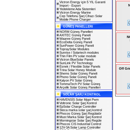
Victron Energy için 5 YIL Garanti
N
Import - Export
Yedekleme Ada Sistemleri
Victron Energy Marine
Cep Telefonu Şarj Cihazı Solar
Mobile Phone Charger
GÜNEŞ PANELLERI
NORM Güneş Panelleri
AXITEC Güneş Paneli
N
Waaree Güneş Paneli
EcoDelta Güneş Paneli
SunPower Güneş Paneli
TopraySolar Modules
Sunrise / Solartech modules
Thin Film PV solar module
Victron BlueSolar Panels
SunLink PV Technology
Esnek / Flexible Solar Panels
Off Gri
Trina Solar Honey Module
Shems Solar Güneş Paneli
Phono Solar Güneş Paneli
Kalyon PV Solar Güneş
TommaTech PV Solar Güneş
Arçelik Solar Güneş Panelleri
SOLAR ŞARJ KONTROL
HAVENSİS Solar Mppt Pwm
Voltronic Solar Şarj Kontrol
EpSolar Charge Controller
Steca marka solar şarj kontrol
Phocos Güneş Şarj Regülatör
Must Marka Solar Şarj Kontrol
Morningstar Solar Şarj Regüle
Phocos CIS Industrial Control
12V-3A Solar Lamp Controller