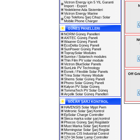
Victron Energy için 5 YIL Garanti
N
Import - Export
Yedekleme Ada Sistemleri
Victron Energy Marine
Cep Telefonu Şarj Cihazı Solar
Mobile Phone Charger
GÜNEŞ PANELLERI
NORM Güneş Panelleri
AXITEC Güneş Paneli
N
Waaree Güneş Paneli
EcoDelta Güneş Paneli
SunPower Güneş Paneli
TopraySolar Modules
Sunrise / Solartech modules
Thin Film PV solar module
Victron BlueSolar Panels
SunLink PV Technology
Esnek / Flexible Solar Panels
Off Gri
Trina Solar Honey Module
Shems Solar Güneş Paneli
Phono Solar Güneş Paneli
Kalyon PV Solar Güneş
TommaTech PV Solar Güneş
Arçelik Solar Güneş Panelleri
SOLAR ŞARJ KONTROL
HAVENSİS Solar Mppt Pwm
Voltronic Solar Şarj Kontrol
EpSolar Charge Controller
Steca marka solar şarj kontrol
Phocos Güneş Şarj Regülatör
Must Marka Solar Şarj Kontrol
Morningstar Solar Şarj Regüle
Phocos CIS Industrial Control
12V-3A Solar Lamp Controller