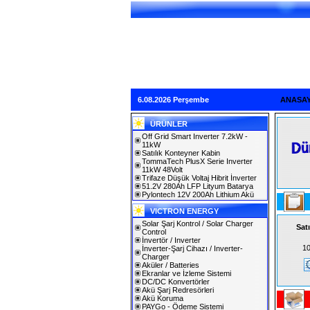
6.08.2026 Perşembe
ANASA
ÜRÜNLER
Off Grid Smart Inverter 7.2kW -
11kW
Satılık Konteyner Kabin
TommaTech PlusX Serie Inverter
11kW 48Volt
Trifaze Düşük Voltaj Hibrit İnverter
51.2V 280Ah LFP Lityum Batarya
Pylontech 12V 200Ah Lithium Akü
VICTRON ENERGY
Solar Şarj Kontrol / Solar Charger
Sat
Control
İnvertör / Inverter
10
İnverter-Şarj Cihazı / Inverter-
Charger
Aküler / Batteries
Ekranlar ve İzleme Sistemi
DC/DC Konvertörler
Akü Şarj Redresörleri
Akü Koruma
PAYGo - Ödeme Sistemi