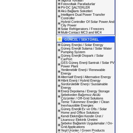
Sigorta Yuvaları
Fotovoltaik Parafadurlar
PV-DC ŞALTERLER
Akü Bağlantı Soketleri
Intelligent Dual Power Transfer
Controller
Hybrid Controller Of Solar Power And
City Power
Solar Refrigerators / Freezers
Multi-Contact MC3 and MC4
GÜNCEL / SEKTÖREL
Güneş Enerjisi / Solar Energy
Güneş Enerjili Sulama / Solar Water
Pumping System
Güneş Enerjili Otopark / Solar
CarPort
GES Güneş Enerji Santralı / Solar PV
Power Plant
Yenilenebilir Enerji / Renewable
Energy
Alternatif Enerji / Alternative Energy
Hibrit Enerji / Hybrid Energy
Sürdürülebilir Enerji / Sustainable
Energy
Enerji Depolama / Energy Storage
Şebekeden Bağımsız Akülü
Çözümler / Off-Grid Solutions
Temiz Tükenmez Enerjiler / Clean
Inexhaustible Energies
Güneş Enerjili Ev ve Ofis / Solar
Home and Office Solutions
Kendi Elektriğini Kendin Üret /
Lisanssız Elektrik Üretimi
Şebeke Bağlantılı Uygulamalar / On-
Grid Applications
Yeşil Ürünler / Green Products