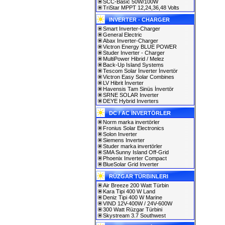
SCC-Basic 50W/100W
TriStar MPPT 12,24,36,48 Volts
INVERTER - CHARGER
Smart Inverter-Charger
General Electric
Abax Inverter-Charger
Victron Energy BLUE POWER
Studer Inverter - Charger
MultiPower Hibrid / Melez
Back-Up Island Systems
Tescom Solar İnverter İnvertör
Victron Easy Solar Combines
LV Hibrit İnverter
Havensis Tam Sinüs İnvertör
SRNE SOLAR Inverter
DEYE Hybrid Inverters
DC / AC İNVERTÖRLER
Norm marka invertörler
Fronius Solar Electronics
Solon Inverter
Siemens Inverter
Studer marka invertörler
SMA Sunny Island Off-Grid
Phoenix Inverter Compact
BlueSolar Grid Inverter
RÜZGAR TÜRBINLERI
Air Breeze 200 Watt Türbin
Kara Tipi 400 W Land
Deniz Tipi 400 W Marine
VIND 12V-400W / 24V-600W
300 Watt Rüzgar Türbini
Skystream 3.7 Southwest