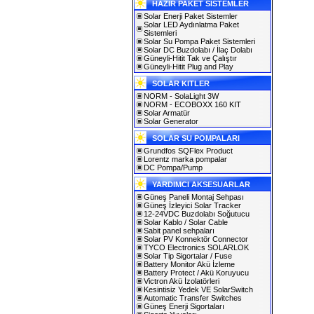
HAZIR PAKET SİSTEMLER
Solar Enerji Paket Sistemler
Solar LED Aydınlatma Paket
Sistemleri
Solar Su Pompa Paket Sistemleri
Solar DC Buzdolabı / İlaç Dolabı
Güneyli-Hitit Tak ve Çalıştır
Güneyli-Hitit Plug and Play
SOLAR KITLER
NORM - SolaLight 3W
NORM - ECOBOXX 160 KIT
Solar Armatür
Solar Generator
SOLAR SU POMPALARI
Grundfos SQFlex Product
Lorentz marka pompalar
DC Pompa/Pump
YARDIMCI AKSESUARLAR
Güneş Paneli Montaj Sehpası
Güneş İzleyici Solar Tracker
12-24VDC Buzdolabı Soğutucu
Solar Kablo / Solar Cable
Sabit panel sehpaları
Solar PV Konnektör Connector
TYCO Electronics SOLARLOK
Solar Tip Sigortalar / Fuse
Battery Monitor Akü İzleme
Battery Protect / Akü Koruyucu
Victron Akü İzolatörleri
Kesintisiz Yedek VE SolarSwitch
Automatic Transfer Switches
Güneş Enerji Sigortaları