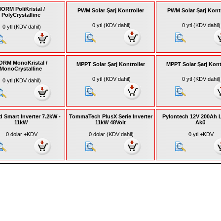
ORM PoliKristal /
PWM Solar Şarj Kontroller
PWM Solar Şarj Kontr
PolyCrystalline
0 ytl (KDV dahil)
0 ytl (KDV dahil)
0 ytl (KDV dahil)
ORM MonoKristal /
MPPT Solar Şarj Kontroller
MPPT Solar Şarj Kont
MonoCrystalline
0 ytl (KDV dahil)
0 ytl (KDV dahil)
0 ytl (KDV dahil)
d Smart Inverter 7.2kW -
TommaTech PlusX Serie Inverter
Pylontech 12V 200Ah 
11kW
11kW 48Volt
Akü
0 dolar +KDV
0 dolar (KDV dahil)
0 ytl +KDV