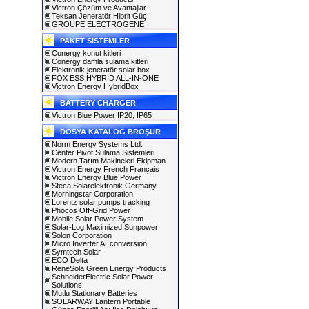
Victron Çözüm ve Avantajlar
Teksan Jeneratör Hibrit Güç
GROUPE ELECTROGENE
PAKET SISTEMLER
Conergy konut kitleri
Conergy damla sulama kitleri
Elektronik jeneratör solar box
FOX ESS HYBRID ALL-IN-ONE
Victron Energy HybridBox
BATTERY CHARGER
Victron Blue Power IP20, IP65
DOSYA KATALOG BROŞÜR
Norm Energy Systems Ltd.
Center Pivot Sulama Sistemleri
Modern Tarım Makineleri Ekipman
Victron Energy French Français
Victron Energy Blue Power
Steca Solarelektronik Germany
Morningstar Corporation
Lorentz solar pumps tracking
Phocos Off-Grid Power
Mobile Solar Power System
Solar-Log Maximized Sunpower
Solon Corporation
Micro Inverter AEconversion
Symtech Solar
ECO Delta
ReneSola Green Energy Products
SchneiderElectric Solar Power
Solutions
Mutlu Stationary Batteries
SOLARWAY Lantern Portable