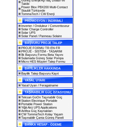
Güneş Enerjili Aşı İlaç Dolabı ve
Takibi
Power Blox PBX200 Multi-Contact
Staubli Türkiyede
TommaTech / CW Enerji
PROMOSYON / İNDİRİMLİ
Inverter / Onduleur / Convertisseur
Solar Charge Controller
Solar UPS
Solar Panel / Panneau Solaire
BAŞVURU PROJE TALEP
PROJE FORMU TR-EN-FR
PROJE - SİSTEM - TASARIM
İlk Başvuru Formu Beta Yayını
Sulamada Güneş Solar Pompa
Micro HES Müşteri Talep Formu
BAYİLİKLER HAKKINDA
Bayilik Talep Başvuru Kayıt
YASAL UYARI
Yasal Uyarı / Feragatname
TAŞıNABILIR GÜÇ İSTASYONU
Teksan GoOn Taşınabilir Güç
Station Electrique Portable
Portable Power Station
Yiğit Akü UPS Applications
Antfea Güç Kaynakları
CW TommaTech Kolay Yaşam
Taşınabilir Çanta Güneş Paneli
BANKA HESAP - ÖDEME