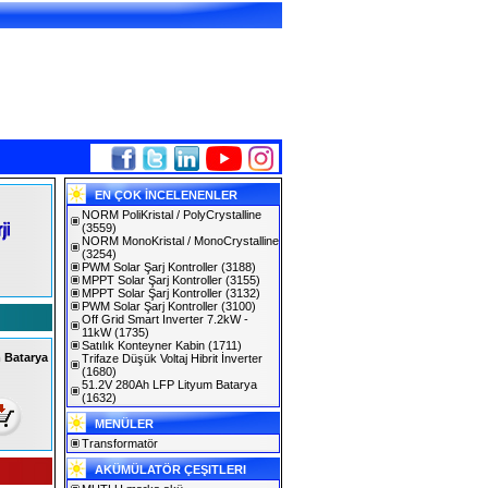
EN ÇOK İNCELENENLER
NORM PoliKristal / PolyCrystalline
(3559)
NORM MonoKristal / MonoCrystalline
(3254)
PWM Solar Şarj Kontroller
(3188)
MPPT Solar Şarj Kontroller
(3155)
MPPT Solar Şarj Kontroller
(3132)
PWM Solar Şarj Kontroller
(3100)
Off Grid Smart Inverter 7.2kW -
11kW
(1735)
Satılık Konteyner Kabin
(1711)
 Batarya
Trifaze Düşük Voltaj Hibrit İnverter
(1680)
51.2V 280Ah LFP Lityum Batarya
(1632)
MENÜLER
Transformatör
AKÜMÜLATÖR ÇEŞITLERI