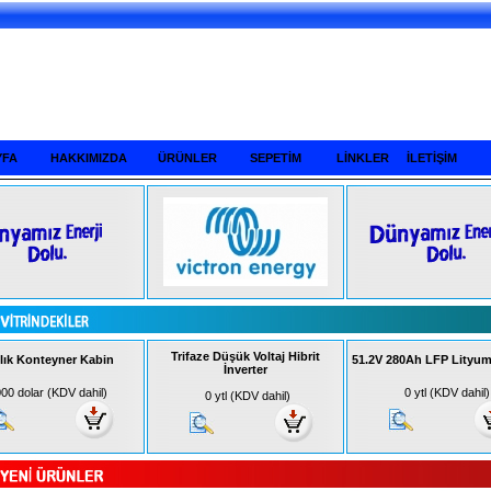
YFA
HAKKIMIZDA
ÜRÜNLER
SEPETİM
LİNKLER
İLETİŞİM
Trifaze Düşük Voltaj Hibrit
ılık Konteyner Kabin
51.2V 280Ah LFP Lityum
İnverter
00 dolar (KDV dahil)
0 ytl (KDV dahil)
0 ytl (KDV dahil)