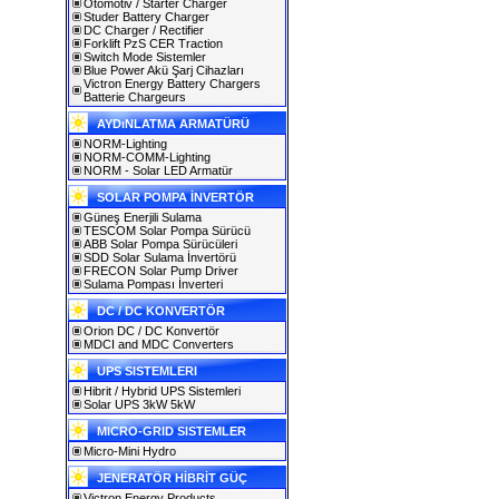
Otomotiv / Starter Charger
Studer Battery Charger
DC Charger / Rectifier
Forklift PzS CER Traction
Switch Mode Sistemler
Blue Power Akü Şarj Cihazları
Victron Energy Battery Chargers
Batterie Chargeurs
AYDıNLATMA ARMATÜRÜ
NORM-Lighting
NORM-COMM-Lighting
NORM - Solar LED Armatür
SOLAR POMPA İNVERTÖR
Güneş Enerjili Sulama
TESCOM Solar Pompa Sürücü
ABB Solar Pompa Sürücüleri
SDD Solar Sulama İnvertörü
FRECON Solar Pump Driver
Sulama Pompası İnverteri
DC / DC KONVERTÖR
Orion DC / DC Konvertör
MDCI and MDC Converters
UPS SISTEMLERI
Hibrit / Hybrid UPS Sistemleri
Solar UPS 3kW 5kW
MICRO-GRID SISTEMLER
Micro-Mini Hydro
JENERATÖR HİBRİT GÜÇ
Victron Energy Products