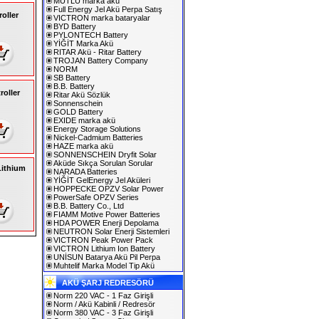
MUTLU marka akü
Full Energy Jel Akü Perpa Satış
oller
VICTRON marka bataryalar
BYD Battery
PYLONTECH Battery
YİĞİT Marka Akü
RITAR Akü - Ritar Battery
TROJAN Battery Company
NORM
SB Battery
B.B. Battery
roller
Ritar Akü Sözlük
Sonnenschein
GOLD Battery
EXIDE marka akü
Energy Storage Solutions
Nickel-Cadmium Batteries
HAZE marka akü
SONNENSCHEIN Dryfit Solar
Aküde Sıkça Sorulan Sorular
Lithium
NARADA Batteries
YİĞİT GelEnergy Jel Aküleri
HOPPECKE OPZV Solar Power
PowerSafe OPZV Series
B.B. Battery Co., Ltd
FIAMM Motive Power Batteries
HDA POWER Enerji Depolama
NEUTRON Solar Enerji Sistemleri
VICTRON Peak Power Pack
VICTRON Lithium Ion Battery
UNİSUN Batarya Akü Pil Perpa
Muhtelif Marka Model Tip Akü
AKÜ ŞARJ REDRESÖRÜ
Norm 220 VAC - 1 Faz Girişli
Norm / Akü Kabinli / Redresör
Norm 380 VAC - 3 Faz Girişli