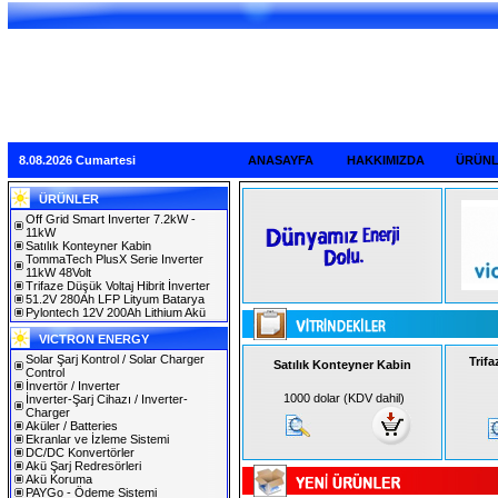
8.08.2026 Cumartesi
ANASAYFA
HAKKIMIZDA
ÜRÜN
ÜRÜNLER
Off Grid Smart Inverter 7.2kW -
11kW
Satılık Konteyner Kabin
TommaTech PlusX Serie Inverter
11kW 48Volt
Trifaze Düşük Voltaj Hibrit İnverter
51.2V 280Ah LFP Lityum Batarya
Pylontech 12V 200Ah Lithium Akü
VICTRON ENERGY
Solar Şarj Kontrol / Solar Charger
Trifa
Satılık Konteyner Kabin
Control
İnvertör / Inverter
1000 dolar (KDV dahil)
İnverter-Şarj Cihazı / Inverter-
Charger
Aküler / Batteries
Ekranlar ve İzleme Sistemi
DC/DC Konvertörler
Akü Şarj Redresörleri
Akü Koruma
PAYGo - Ödeme Sistemi