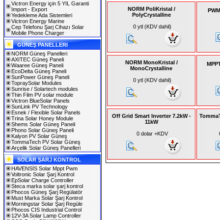
Victron Energy için 5 YIL Garanti
NORM PoliKristal /
Import - Export
PWM 
PolyCrystalline
Yedekleme Ada Sistemleri
Victron Energy Marine
0 ytl (KDV dahil)
Cep Telefonu Şarj Cihazı Solar
Mobile Phone Charger
GÜNEŞ PANELLERI
NORM Güneş Panelleri
AXITEC Güneş Paneli
NORM MonoKristal /
MPPT 
Waaree Güneş Paneli
MonoCrystalline
EcoDelta Güneş Paneli
SunPower Güneş Paneli
0 ytl (KDV dahil)
TopraySolar Modules
Sunrise / Solartech modules
Thin Film PV solar module
Victron BlueSolar Panels
SunLink PV Technology
Esnek / Flexible Solar Panels
Off Grid Smart Inverter 7.2kW -
TommaTe
Trina Solar Honey Module
11kW
Shems Solar Güneş Paneli
Phono Solar Güneş Paneli
0 dolar +KDV
Kalyon PV Solar Güneş
TommaTech PV Solar Güneş
Arçelik Solar Güneş Panelleri
SOLAR ŞARJ KONTROL
HAVENSİS Solar Mppt Pwm
Voltronic Solar Şarj Kontrol
EpSolar Charge Controller
Steca marka solar şarj kontrol
Phocos Güneş Şarj Regülatör
Must Marka Solar Şarj Kontrol
Morningstar Solar Şarj Regüle
Phocos CIS Industrial Control
12V-3A Solar Lamp Controller