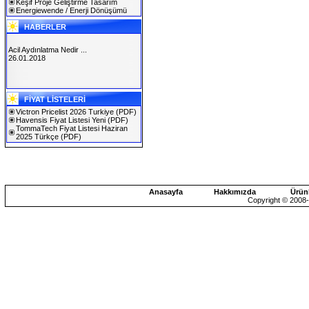
Keşif Proje Geliştirme Tasarım
Energiewende / Enerji Dönüşümü
HABERLER
Acil Aydınlatma Nedir ...
26.01.2018
SOLAREX ISTANBUL 2019
FİYAT LİSTELERİ
30.01.2019
Victron Pricelist 2026 Turkiye
(PDF)
Havensis Fiyat Listesi Yeni
(PDF)
TommaTech Fiyat Listesi Haziran
2025 Türkçe
(PDF)
Anasayfa
Hakkımızda
Ürün
Copyright © 2008-2