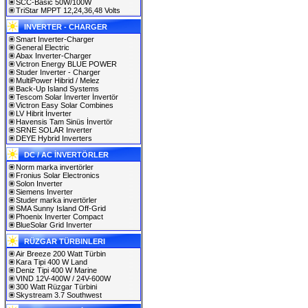
SCC-Basic 50W/100W
TriStar MPPT 12,24,36,48 Volts
INVERTER - CHARGER
Smart Inverter-Charger
General Electric
Abax Inverter-Charger
Victron Energy BLUE POWER
Studer Inverter - Charger
MultiPower Hibrid / Melez
Back-Up Island Systems
Tescom Solar İnverter İnvertör
Victron Easy Solar Combines
LV Hibrit İnverter
Havensis Tam Sinüs İnvertör
SRNE SOLAR Inverter
DEYE Hybrid Inverters
DC / AC İNVERTÖRLER
Norm marka invertörler
Fronius Solar Electronics
Solon Inverter
Siemens Inverter
Studer marka invertörler
SMA Sunny Island Off-Grid
Phoenix Inverter Compact
BlueSolar Grid Inverter
RÜZGAR TÜRBINLERI
Air Breeze 200 Watt Türbin
Kara Tipi 400 W Land
Deniz Tipi 400 W Marine
VIND 12V-400W / 24V-600W
300 Watt Rüzgar Türbini
Skystream 3.7 Southwest