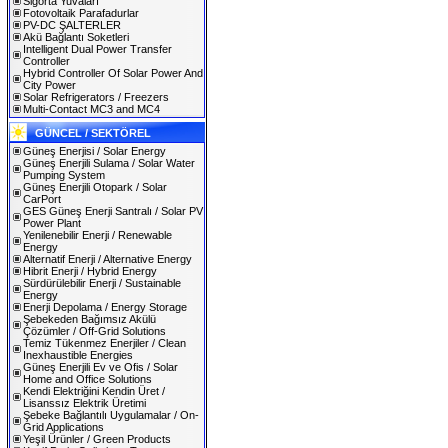
Sigorta Yuvaları
Fotovoltaik Parafadurlar
PV-DC ŞALTERLER
Akü Bağlantı Soketleri
Intelligent Dual Power Transfer
Controller
Hybrid Controller Of Solar Power And
City Power
Solar Refrigerators / Freezers
Multi-Contact MC3 and MC4
GÜNCEL / SEKTÖREL
Güneş Enerjisi / Solar Energy
Güneş Enerjili Sulama / Solar Water
Pumping System
Güneş Enerjili Otopark / Solar
CarPort
GES Güneş Enerji Santralı / Solar PV
Power Plant
Yenilenebilir Enerji / Renewable
Energy
Alternatif Enerji / Alternative Energy
Hibrit Enerji / Hybrid Energy
Sürdürülebilir Enerji / Sustainable
Energy
Enerji Depolama / Energy Storage
Şebekeden Bağımsız Akülü
Çözümler / Off-Grid Solutions
Temiz Tükenmez Enerjiler / Clean
Inexhaustible Energies
Güneş Enerjili Ev ve Ofis / Solar
Home and Office Solutions
Kendi Elektriğini Kendin Üret /
Lisanssız Elektrik Üretimi
Şebeke Bağlantılı Uygulamalar / On-
Grid Applications
Yeşil Ürünler / Green Products