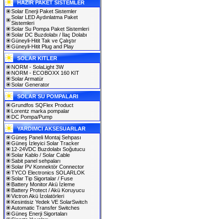
HAZIR PAKET SİSTEMLER
Solar Enerji Paket Sistemler
Solar LED Aydınlatma Paket
Sistemleri
Solar Su Pompa Paket Sistemleri
Solar DC Buzdolabı / İlaç Dolabı
Güneyli-Hitit Tak ve Çalıştır
Güneyli-Hitit Plug and Play
SOLAR KITLER
NORM - SolaLight 3W
NORM - ECOBOXX 160 KIT
Solar Armatür
Solar Generator
SOLAR SU POMPALARI
Grundfos SQFlex Product
Lorentz marka pompalar
DC Pompa/Pump
YARDIMCI AKSESUARLAR
Güneş Paneli Montaj Sehpası
Güneş İzleyici Solar Tracker
12-24VDC Buzdolabı Soğutucu
Solar Kablo / Solar Cable
Sabit panel sehpaları
Solar PV Konnektör Connector
TYCO Electronics SOLARLOK
Solar Tip Sigortalar / Fuse
Battery Monitor Akü İzleme
Battery Protect / Akü Koruyucu
Victron Akü İzolatörleri
Kesintisiz Yedek VE SolarSwitch
Automatic Transfer Switches
Güneş Enerji Sigortaları