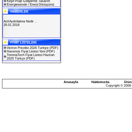
Keşif Proje Geliştirme Tasarım
Energiewende / Enerji Dönüşümü
HABERLER
Acil Aydınlatma Nedir ...
26.01.2018
SOLAREX ISTANBUL 2019
FİYAT LİSTELERİ
30.01.2019
Victron Pricelist 2026 Turkiye
(PDF)
Havensis Fiyat Listesi Yeni
(PDF)
TommaTech Fiyat Listesi Haziran
2025 Türkçe
(PDF)
Anasayfa
Hakkımızda
Ürün
Copyright © 2008-2