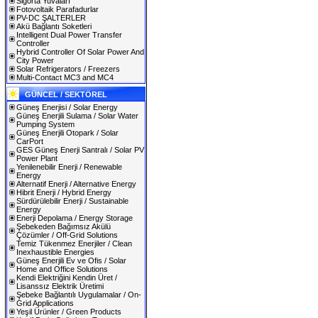
Sigorta Yuvaları
Fotovoltaik Parafadurlar
PV-DC ŞALTERLER
Akü Bağlantı Soketleri
Intelligent Dual Power Transfer
Controller
Hybrid Controller Of Solar Power And
City Power
Solar Refrigerators / Freezers
Multi-Contact MC3 and MC4
GÜNCEL / SEKTÖREL
Güneş Enerjisi / Solar Energy
Güneş Enerjili Sulama / Solar Water
Pumping System
Güneş Enerjili Otopark / Solar
CarPort
GES Güneş Enerji Santralı / Solar PV
Power Plant
Yenilenebilir Enerji / Renewable
Energy
Alternatif Enerji / Alternative Energy
Hibrit Enerji / Hybrid Energy
Sürdürülebilir Enerji / Sustainable
Energy
Enerji Depolama / Energy Storage
Şebekeden Bağımsız Akülü
Çözümler / Off-Grid Solutions
Temiz Tükenmez Enerjiler / Clean
Inexhaustible Energies
Güneş Enerjili Ev ve Ofis / Solar
Home and Office Solutions
Kendi Elektriğini Kendin Üret /
Lisanssız Elektrik Üretimi
Şebeke Bağlantılı Uygulamalar / On-
Grid Applications
Yeşil Ürünler / Green Products