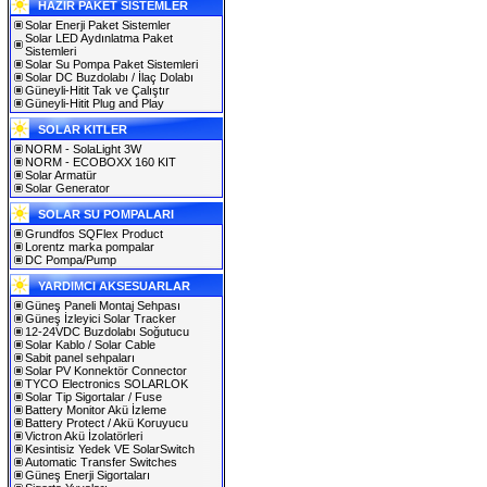
HAZIR PAKET SİSTEMLER
Solar Enerji Paket Sistemler
Solar LED Aydınlatma Paket
Sistemleri
Solar Su Pompa Paket Sistemleri
Solar DC Buzdolabı / İlaç Dolabı
Güneyli-Hitit Tak ve Çalıştır
Güneyli-Hitit Plug and Play
SOLAR KITLER
NORM - SolaLight 3W
NORM - ECOBOXX 160 KIT
Solar Armatür
Solar Generator
SOLAR SU POMPALARI
Grundfos SQFlex Product
Lorentz marka pompalar
DC Pompa/Pump
YARDIMCI AKSESUARLAR
Güneş Paneli Montaj Sehpası
Güneş İzleyici Solar Tracker
12-24VDC Buzdolabı Soğutucu
Solar Kablo / Solar Cable
Sabit panel sehpaları
Solar PV Konnektör Connector
TYCO Electronics SOLARLOK
Solar Tip Sigortalar / Fuse
Battery Monitor Akü İzleme
Battery Protect / Akü Koruyucu
Victron Akü İzolatörleri
Kesintisiz Yedek VE SolarSwitch
Automatic Transfer Switches
Güneş Enerji Sigortaları