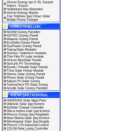
Victron Energy için 5 YIL Garanti
Import - Export
Yedekleme Ada Sistemleri
Victron Energy Marine
Cep Telefonu Şarj Cihazı Solar
Mobile Phone Charger
GÜNEŞ PANELLERI
NORM Güneş Panelleri
AXITEC Güneş Paneli
Waaree Güneş Paneli
EcoDelta Güneş Paneli
SunPower Güneş Paneli
TopraySolar Modules
Sunrise / Solartech modules
Thin Film PV solar module
Victron BlueSolar Panels
SunLink PV Technology
Esnek / Flexible Solar Panels
Trina Solar Honey Module
Shems Solar Güneş Paneli
Phono Solar Güneş Paneli
Kalyon PV Solar Güneş
TommaTech PV Solar Güneş
Arçelik Solar Güneş Panelleri
SOLAR ŞARJ KONTROL
HAVENSİS Solar Mppt Pwm
Voltronic Solar Şarj Kontrol
EpSolar Charge Controller
Steca marka solar şarj kontrol
Phocos Güneş Şarj Regülatör
Must Marka Solar Şarj Kontrol
Morningstar Solar Şarj Regüle
Phocos CIS Industrial Control
12V-3A Solar Lamp Controller