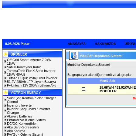
9.08.2026 Pazar
ANASAYFA
HAKKIMIZDA
ÜRÜN
ÜRÜNLER
Modüler Depolama Sistemi
Off Grid Smart Inverter 7.2kW -
11kW
Modüler Depolama Sistemi
Satılık Konteyner Kabin
TommaTech PlusX Serie Inverter
11kW 48Volt
Bu grupta yer alan diğer menü ve alt gruplar.
Trifaze Düşük Voltaj Hibrit İnverter
Menü Adı
51.2V 280Ah LFP Lityum Batarya
Pylontech 12V 200Ah Lithium Akü
25.6KWH / 81.92KWH
MODÜLER
VICTRON ENERGY
Solar Şarj Kontrol / Solar Charger
Me
Control
İnvertör / Inverter
İnverter-Şarj Cihazı / Inverter-
Charger
Aküler / Batteries
Ekranlar ve İzleme Sistemi
DC/DC Konvertörler
Akü Şarj Redresörleri
Akü Koruma
PAYGo - Ödeme Sistemi