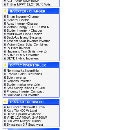
SCC-Basic 50W/100W
TriStar MPPT 12,24,36,48 Volts
INVERTER - CHARGER
Smart Inverter-Charger
General Electric
Abax Inverter-Charger
Victron Energy BLUE POWER
Studer Inverter - Charger
MultiPower Hibrid / Melez
Back-Up Island Systems
Tescom Solar İnverter İnvertör
Victron Easy Solar Combines
LV Hibrit İnverter
Havensis Tam Sinüs İnvertör
SRNE SOLAR Inverter
DEYE Hybrid Inverters
DC / AC İNVERTÖRLER
Norm marka invertörler
Fronius Solar Electronics
Solon Inverter
Siemens Inverter
Studer marka invertörler
SMA Sunny Island Off-Grid
Phoenix Inverter Compact
BlueSolar Grid Inverter
RÜZGAR TÜRBINLERI
Air Breeze 200 Watt Türbin
Kara Tipi 400 W Land
Deniz Tipi 400 W Marine
VIND 12V-400W / 24V-600W
300 Watt Rüzgar Türbini
Skystream 3.7 Southwest