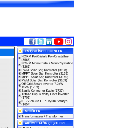
EN ÇOK İNCELENENLER
NORM PoliKristal / PolyCrystalline
(3565)
NORM MonoKristal / MonoCrystalline
(3261)
PWM Solar Şarj Kontroller
(3198)
MPPT Solar Şarj Kontroller
(3163)
MPPT Solar Şarj Kontroller
(3140)
PWM Solar Şarj Kontroller
(3109)
Off Grid Smart Inverter 7.2kW -
11kW
(1753)
Satılık Konteyner Kabin
(1737)
Trifaze Düşük Voltaj Hibrit İnverter
(1701)
51.2V 280Ah LFP Lityum Batarya
(1654)
MENÜLER
Transformateur / Transformer
AKÜMÜLATÖR ÇEŞITLERI