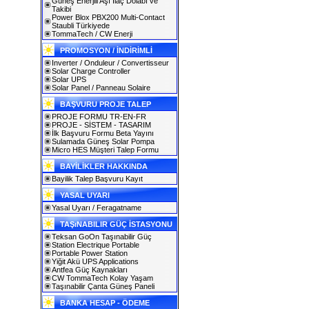
Güneş Enerjili Aşı İlaç Dolabı ve
Takibi
Power Blox PBX200 Multi-Contact
Staubli Türkiyede
TommaTech / CW Enerji
PROMOSYON / İNDİRİMLİ
Inverter / Onduleur / Convertisseur
Solar Charge Controller
Solar UPS
Solar Panel / Panneau Solaire
BAŞVURU PROJE TALEP
PROJE FORMU TR-EN-FR
PROJE - SİSTEM - TASARIM
İlk Başvuru Formu Beta Yayını
Sulamada Güneş Solar Pompa
Micro HES Müşteri Talep Formu
BAYİLİKLER HAKKINDA
Bayilik Talep Başvuru Kayıt
YASAL UYARI
Yasal Uyarı / Feragatname
TAŞıNABILIR GÜÇ İSTASYONU
Teksan GoOn Taşınabilir Güç
Station Electrique Portable
Portable Power Station
Yiğit Akü UPS Applications
Antfea Güç Kaynakları
CW TommaTech Kolay Yaşam
Taşınabilir Çanta Güneş Paneli
BANKA HESAP - ÖDEME