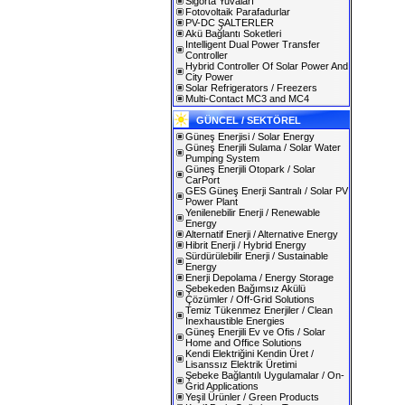
Sigorta Yuvaları
Fotovoltaik Parafadurlar
PV-DC ŞALTERLER
Akü Bağlantı Soketleri
Intelligent Dual Power Transfer
Controller
Hybrid Controller Of Solar Power And
City Power
Solar Refrigerators / Freezers
Multi-Contact MC3 and MC4
GÜNCEL / SEKTÖREL
Güneş Enerjisi / Solar Energy
Güneş Enerjili Sulama / Solar Water
Pumping System
Güneş Enerjili Otopark / Solar
CarPort
GES Güneş Enerji Santralı / Solar PV
Power Plant
Yenilenebilir Enerji / Renewable
Energy
Alternatif Enerji / Alternative Energy
Hibrit Enerji / Hybrid Energy
Sürdürülebilir Enerji / Sustainable
Energy
Enerji Depolama / Energy Storage
Şebekeden Bağımsız Akülü
Çözümler / Off-Grid Solutions
Temiz Tükenmez Enerjiler / Clean
Inexhaustible Energies
Güneş Enerjili Ev ve Ofis / Solar
Home and Office Solutions
Kendi Elektriğini Kendin Üret /
Lisanssız Elektrik Üretimi
Şebeke Bağlantılı Uygulamalar / On-
Grid Applications
Yeşil Ürünler / Green Products