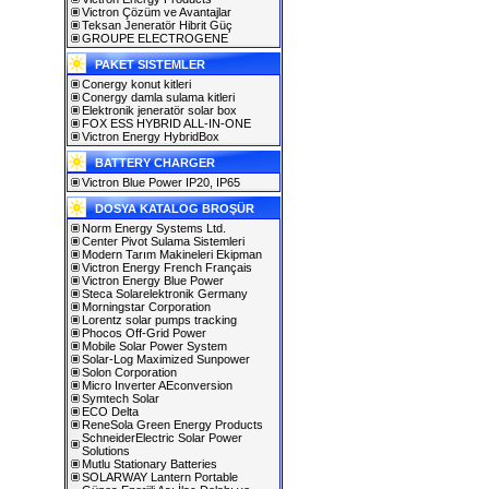
Victron Çözüm ve Avantajlar
Teksan Jeneratör Hibrit Güç
GROUPE ELECTROGENE
PAKET SISTEMLER
Conergy konut kitleri
Conergy damla sulama kitleri
Elektronik jeneratör solar box
FOX ESS HYBRID ALL-IN-ONE
Victron Energy HybridBox
BATTERY CHARGER
Victron Blue Power IP20, IP65
DOSYA KATALOG BROŞÜR
Norm Energy Systems Ltd.
Center Pivot Sulama Sistemleri
Modern Tarım Makineleri Ekipman
Victron Energy French Français
Victron Energy Blue Power
Steca Solarelektronik Germany
Morningstar Corporation
Lorentz solar pumps tracking
Phocos Off-Grid Power
Mobile Solar Power System
Solar-Log Maximized Sunpower
Solon Corporation
Micro Inverter AEconversion
Symtech Solar
ECO Delta
ReneSola Green Energy Products
SchneiderElectric Solar Power
Solutions
Mutlu Stationary Batteries
SOLARWAY Lantern Portable