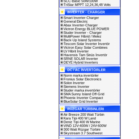
SCC-Basic 50W/100W
TriStar MPPT 12,24,36,48 Volts
INVERTER - CHARGER
Smart Inverter-Charger
General Electric
Abax Inverter-Charger
Victron Energy BLUE POWER
Studer Inverter - Charger
MultiPower Hibrid / Melez
Back-Up Island Systems
Tescom Solar İnverter İnvertör
Victron Easy Solar Combines
LV Hibrit İnverter
Havensis Tam Sinüs İnvertör
SRNE SOLAR Inverter
DEYE Hybrid Inverters
DC / AC İNVERTÖRLER
Norm marka invertörler
Fronius Solar Electronics
Solon Inverter
Siemens Inverter
Studer marka invertörler
SMA Sunny Island Off-Grid
Phoenix Inverter Compact
BlueSolar Grid Inverter
RÜZGAR TÜRBINLERI
Air Breeze 200 Watt Türbin
Kara Tipi 400 W Land
Deniz Tipi 400 W Marine
VIND 12V-400W / 24V-600W
300 Watt Rüzgar Türbini
Skystream 3.7 Southwest