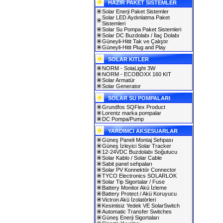
HAZIR PAKET SİSTEMLER
Solar Enerji Paket Sistemler
Solar LED Aydınlatma Paket
Sistemleri
Solar Su Pompa Paket Sistemleri
Solar DC Buzdolabı / İlaç Dolabı
Güneyli-Hitit Tak ve Çalıştır
Güneyli-Hitit Plug and Play
SOLAR KITLER
NORM - SolaLight 3W
NORM - ECOBOXX 160 KIT
Solar Armatür
Solar Generator
SOLAR SU POMPALARI
Grundfos SQFlex Product
Lorentz marka pompalar
DC Pompa/Pump
YARDIMCI AKSESUARLAR
Güneş Paneli Montaj Sehpası
Güneş İzleyici Solar Tracker
12-24VDC Buzdolabı Soğutucu
Solar Kablo / Solar Cable
Sabit panel sehpaları
Solar PV Konnektör Connector
TYCO Electronics SOLARLOK
Solar Tip Sigortalar / Fuse
Battery Monitor Akü İzleme
Battery Protect / Akü Koruyucu
Victron Akü İzolatörleri
Kesintisiz Yedek VE SolarSwitch
Automatic Transfer Switches
Güneş Enerji Sigortaları