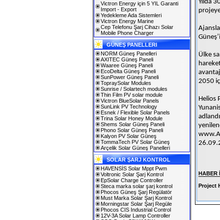
Yılda 3
Victron Energy için 5 YIL Garanti
Import - Export
projeye
Yedekleme Ada Sistemleri
Victron Energy Marine
Cep Telefonu Şarj Cihazı Solar
Ajansla
Mobile Phone Charger
Güneş’i
GÜNEŞ PANELLERI
NORM Güneş Panelleri
Ülke sa
AXITEC Güneş Paneli
harekete
Waaree Güneş Paneli
EcoDelta Güneş Paneli
avantaj
SunPower Güneş Paneli
2050 iç
TopraySolar Modules
Sunrise / Solartech modules
Thin Film PV solar module
Helios 
Victron BlueSolar Panels
SunLink PV Technology
Yunanis
Esnek / Flexible Solar Panels
adlandı
Trina Solar Honey Module
Shems Solar Güneş Paneli
yenilen
Phono Solar Güneş Paneli
www.A
Kalyon PV Solar Güneş
TommaTech PV Solar Güneş
26.09.
Arçelik Solar Güneş Panelleri
SOLAR ŞARJ KONTROL
HAVENSİS Solar Mppt Pwm
HABER 
Voltronic Solar Şarj Kontrol
EpSolar Charge Controller
Project 
Steca marka solar şarj kontrol
Phocos Güneş Şarj Regülatör
Must Marka Solar Şarj Kontrol
Morningstar Solar Şarj Regüle
Phocos CIS Industrial Control
12V-3A Solar Lamp Controller