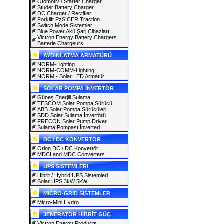
Otomotiv / Starter Charger
Studer Battery Charger
DC Charger / Rectifier
Forklift PzS CER Traction
Switch Mode Sistemler
Blue Power Akü Şarj Cihazları
Victron Energy Battery Chargers
Batterie Chargeurs
AYDıNLATMA ARMATÜRÜ
NORM-Lighting
NORM-COMM-Lighting
NORM - Solar LED Armatür
SOLAR POMPA İNVERTÖR
Güneş Enerjili Sulama
TESCOM Solar Pompa Sürücü
ABB Solar Pompa Sürücüleri
SDD Solar Sulama İnvertörü
FRECON Solar Pump Driver
Sulama Pompası İnverteri
DC / DC KONVERTÖR
Orion DC / DC Konvertör
MDCI and MDC Converters
UPS SISTEMLERI
Hibrit / Hybrid UPS Sistemleri
Solar UPS 3kW 5kW
MICRO-GRID SISTEMLER
Micro-Mini Hydro
JENERATÖR HİBRİT GÜÇ
Victron Energy Products