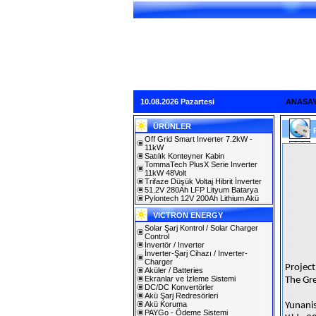
10.08.2026 Pazartesi
ANASA
ÜRÜNLER
Off Grid Smart Inverter 7.2kW -
11kW
Satılık Konteyner Kabin
TommaTech PlusX Serie Inverter
11kW 48Volt
Trifaze Düşük Voltaj Hibrit İnverter
51.2V 280Ah LFP Lityum Batarya
Pylontech 12V 200Ah Lithium Akü
VICTRON ENERGY
Solar Şarj Kontrol / Solar Charger
Control
İnvertör / Inverter
İnverter-Şarj Cihazı / Inverter-
Charger
Project
Aküler / Batteries
Ekranlar ve İzleme Sistemi
The Gre
DC/DC Konvertörler
Akü Şarj Redresörleri
Akü Koruma
Yunanis
PAYGo - Ödeme Sistemi