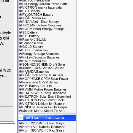
MUTLU marka akü
lu bir
Full Energy Jel Akü Perpa Satış
VICTRON marka bataryalar
BYD Battery
PYLONTECH Battery
r
YİĞİT Marka Akü
RITAR Akü - Ritar Battery
TROJAN Battery Company
NORM Enerji Energy Energie
SB Battery
rojeyle
B.B. Battery
ı gibi
Ritar Akü Sözlük
Sonnenschein
GW,
GOLD Battery
EXIDE marka akü
Energy Storage Solutions
Nickel-Cadmium Batteries
HAZE marka akü
SONNENSCHEIN Dryfit Solar
Aküde Sıkça Sorulan Sorular
dar %20
NARADA Batteries
YİĞİT GelEnergy Jel Aküleri
üyor.
HOPPECKE OPZV Solar Power
PowerSafe OPZV Series
B.B. Battery Co., Ltd
FIAMM Motive Power Batteries
HDA POWER Enerji Depolama
NEUTRON Solar Enerji Sistemleri
VICTRON Peak Power Pack
VICTRON Lithium Ion Battery
UNİSUN Batarya Akü Pil Perpa
Muhtelif Marka Model Tip Akü
AKÜ ŞARJ REDRESÖRÜ
Norm 220 VAC - 1 Faz Girişli
Norm / Akü Kabinli / Redresör
Norm 380 VAC - 3 Faz Girişli