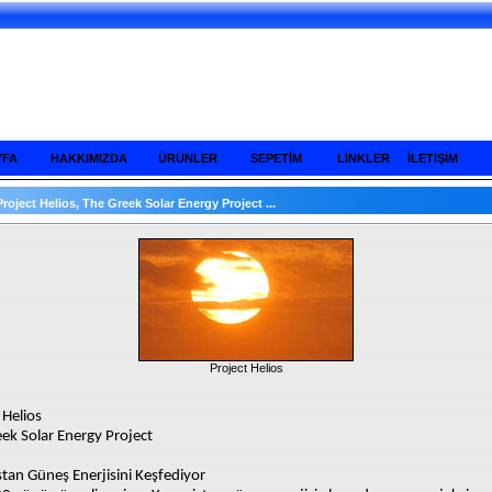
YFA
HAKKIMIZDA
ÜRÜNLER
SEPETİM
LİNKLER
İLETİŞİM
Project Helios, The Greek Solar Energy Project ...
Project Helios
 Helios
ek Solar Energy Project
tan Güneş Enerjisini Keşfediyor