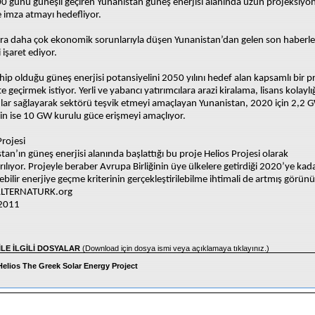
00 günü güneşli geçiren Yunanistan güneş enerjisi alanında uzun projeksiyon
 imza atmayı hedefliyor.
ra daha çok ekonomik sorunlarıyla düşen Yunanistan’dan gelen son haberle
 işaret ediyor.
hip olduğu güneş enerjisi potansiyelini 2050 yılını hedef alan kapsamlı bir p
 geçirmek istiyor. Yerli ve yabancı yatırımcılara arazi kiralama, lisans kolaylığ
lar sağlayarak sektörü teşvik etmeyi amaçlayan Yunanistan, 2020 için 2,2 
in ise 10 GW kurulu güce erişmeyi amaçlıyor.
Projesi
tan’ın güneş enerjisi alanında başlattığı bu proje Helios Projesi olarak
rılıyor. Projeyle beraber Avrupa Birliğinin üye ülkelere getirdiği 2020’ye ka
ebilir enerjiye geçme kriterinin gerçekleştirilebilme ihtimali de artmış görün
LTERNATURK.org
2011
İLE İLGİLİ DOSYALAR
(Download için dosya ismi veya açıklamaya tıklayınız.)
Helios The Greek Solar Energy Project