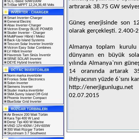
SCC-Basic 50W/100W
TriStar MPPT 12,24,36,48 Volts
artırarak 38.75 GW seviyes
INVERTER - CHARGER
Smart Inverter-Charger
General Electric
Güneş enerjisinde son 1
Abax Inverter-Charger
Victron Energy BLUE POWER
olarak gerçekleşti. 2.400-
Studer Inverter - Charger
MultiPower Hibrid / Melez
Back-Up Island Systems
Tescom Solar İnverter İnvertör
Almanya toplam kurulu 
Victron Easy Solar Combines
LV Hibrit İnverter
dünyanın en büyük sola
Havensis Tam Sinüs İnvertör
SRNE SOLAR Inverter
yılında Almanya`nın güneş
DEYE Hybrid Inverters
DC / AC İNVERTÖRLER
14 oranında artarak 3
Norm marka invertörler
ihtiyacının yüzde 6`sını kar
Fronius Solar Electronics
Solon Inverter
http://enerjigunlugu.net
Siemens Inverter
Studer marka invertörler
SMA Sunny Island Off-Grid
02.07.2015
Phoenix Inverter Compact
BlueSolar Grid Inverter
RÜZGAR TÜRBINLERI
Air Breeze 200 Watt Türbin
Kara Tipi 400 W Land
Deniz Tipi 400 W Marine
VIND 12V-400W / 24V-600W
300 Watt Rüzgar Türbini
Skystream 3.7 Southwest