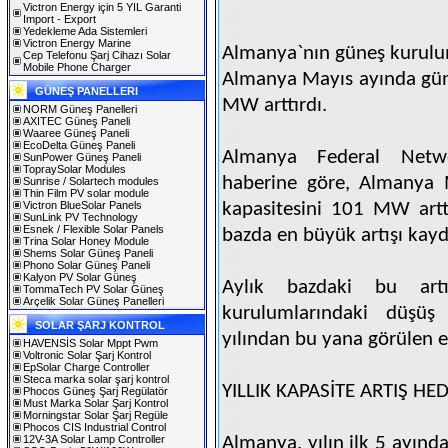
Victron Energy için 5 YIL Garanti
Import - Export
Yedekleme Ada Sistemleri
Victron Energy Marine
Almanya`nın güneş kurulum
Cep Telefonu Şarj Cihazı Solar
Mobile Phone Charger
Almanya Mayıs ayında güne
GÜNEŞ PANELLERI
MW arttırdı.
NORM Güneş Panelleri
AXITEC Güneş Paneli
Waaree Güneş Paneli
EcoDelta Güneş Paneli
Almanya Federal Netwo
SunPower Güneş Paneli
TopraySolar Modules
haberine göre, Almanya M
Sunrise / Solartech modules
Thin Film PV solar module
Victron BlueSolar Panels
kapasitesini 101 MW artt
SunLink PV Technology
Esnek / Flexible Solar Panels
bazda en büyük artışı kayd
Trina Solar Honey Module
Shems Solar Güneş Paneli
Phono Solar Güneş Paneli
Kalyon PV Solar Güneş
Aylık bazdaki bu art
TommaTech PV Solar Güneş
Arçelik Solar Güneş Panelleri
kurulumlarındaki düşü
SOLAR ŞARJ KONTROL
yılından bu yana görülen 
HAVENSİS Solar Mppt Pwm
Voltronic Solar Şarj Kontrol
EpSolar Charge Controller
Steca marka solar şarj kontrol
YILLIK KAPASİTE ARTIŞ H
Phocos Güneş Şarj Regülatör
Must Marka Solar Şarj Kontrol
Morningstar Solar Şarj Regüle
Phocos CIS Industrial Control
12V-3A Solar Lamp Controller
Almanya, yılın ilk 5 ayınd