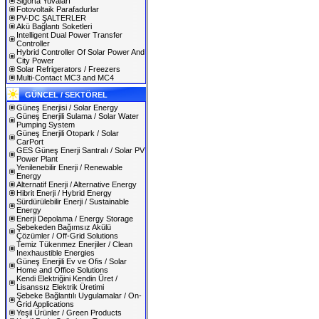
Sigorta Yuvaları
Fotovoltaik Parafadurlar
PV-DC ŞALTERLER
Akü Bağlantı Soketleri
Intelligent Dual Power Transfer
Controller
Hybrid Controller Of Solar Power And
City Power
Solar Refrigerators / Freezers
Multi-Contact MC3 and MC4
GÜNCEL / SEKTÖREL
Güneş Enerjisi / Solar Energy
Güneş Enerjili Sulama / Solar Water
Pumping System
Güneş Enerjili Otopark / Solar
CarPort
GES Güneş Enerji Santralı / Solar PV
Power Plant
Yenilenebilir Enerji / Renewable
Energy
Alternatif Enerji / Alternative Energy
Hibrit Enerji / Hybrid Energy
Sürdürülebilir Enerji / Sustainable
Energy
Enerji Depolama / Energy Storage
Şebekeden Bağımsız Akülü
Çözümler / Off-Grid Solutions
Temiz Tükenmez Enerjiler / Clean
Inexhaustible Energies
Güneş Enerjili Ev ve Ofis / Solar
Home and Office Solutions
Kendi Elektriğini Kendin Üret /
Lisanssız Elektrik Üretimi
Şebeke Bağlantılı Uygulamalar / On-
Grid Applications
Yeşil Ürünler / Green Products