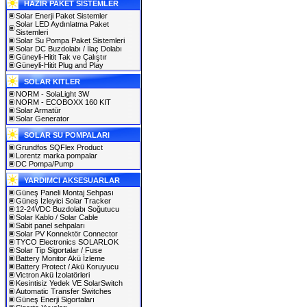
HAZIR PAKET SİSTEMLER
Solar Enerji Paket Sistemler
Solar LED Aydınlatma Paket
Sistemleri
Solar Su Pompa Paket Sistemleri
Solar DC Buzdolabı / İlaç Dolabı
Güneyli-Hitit Tak ve Çalıştır
Güneyli-Hitit Plug and Play
SOLAR KITLER
NORM - SolaLight 3W
NORM - ECOBOXX 160 KIT
Solar Armatür
Solar Generator
SOLAR SU POMPALARI
Grundfos SQFlex Product
Lorentz marka pompalar
DC Pompa/Pump
YARDIMCI AKSESUARLAR
Güneş Paneli Montaj Sehpası
Güneş İzleyici Solar Tracker
12-24VDC Buzdolabı Soğutucu
Solar Kablo / Solar Cable
Sabit panel sehpaları
Solar PV Konnektör Connector
TYCO Electronics SOLARLOK
Solar Tip Sigortalar / Fuse
Battery Monitor Akü İzleme
Battery Protect / Akü Koruyucu
Victron Akü İzolatörleri
Kesintisiz Yedek VE SolarSwitch
Automatic Transfer Switches
Güneş Enerji Sigortaları