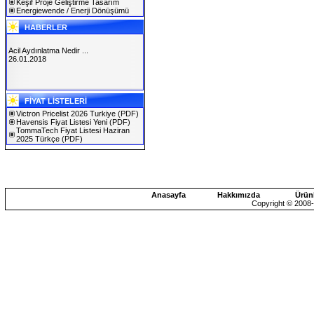
Keşif Proje Geliştirme Tasarım
Energiewende / Enerji Dönüşümü
HABERLER
Acil Aydınlatma Nedir ...
26.01.2018
SOLAREX ISTANBUL 2019
FİYAT LİSTELERİ
30.01.2019
Victron Pricelist 2026 Turkiye
(PDF)
Havensis Fiyat Listesi Yeni
(PDF)
TommaTech Fiyat Listesi Haziran
2025 Türkçe
(PDF)
Anasayfa
Hakkımızda
Ürün
Copyright © 2008-2