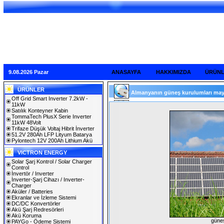
9.08.2026 Pazar
ANASAYFA
HAKKIMIZDA
ÜRÜN
ÜRÜNLER
Almanyanın güneş kurulumları mayıs
Off Grid Smart Inverter 7.2kW -
11kW
Satılık Konteyner Kabin
TommaTech PlusX Serie Inverter
11kW 48Volt
Trifaze Düşük Voltaj Hibrit İnverter
51.2V 280Ah LFP Lityum Batarya
Pylontech 12V 200Ah Lithium Akü
VICTRON ENERGY
Solar Şarj Kontrol / Solar Charger
Control
İnvertör / Inverter
İnverter-Şarj Cihazı / Inverter-
Charger
Aküler / Batteries
Ekranlar ve İzleme Sistemi
DC/DC Konvertörler
Akü Şarj Redresörleri
Akü Koruma
güneş
PAYGo - Ödeme Sistemi