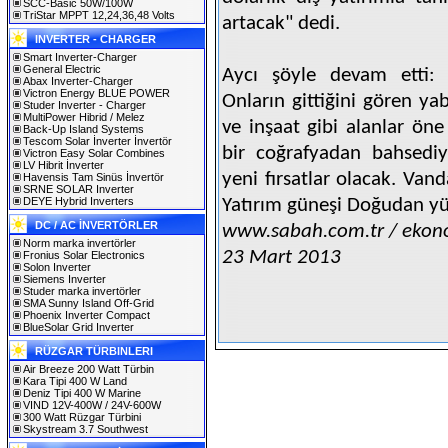
SCC-Basic 50W/100W
TriStar MPPT 12,24,36,48 Volts
artacak" dedi.
INVERTER - CHARGER
Smart Inverter-Charger
General Electric
Aycı şöyle devam etti: "
Abax Inverter-Charger
Victron Energy BLUE POWER
Onların gittiğini gören ya
Studer Inverter - Charger
MultiPower Hibrid / Melez
ve inşaat gibi alanlar öne
Back-Up Island Systems
Tescom Solar İnverter İnvertör
bir coğrafyadan bahsediy
Victron Easy Solar Combines
LV Hibrit İnverter
yeni fırsatlar olacak. Van
Havensis Tam Sinüs İnvertör
SRNE SOLAR Inverter
DEYE Hybrid Inverters
Yatırım güneşi Doğudan yü
DC / AC İNVERTÖRLER
www.sabah.com.tr / ekon
Norm marka invertörler
23 Mart 2013
Fronius Solar Electronics
Solon Inverter
Siemens Inverter
Studer marka invertörler
SMA Sunny Island Off-Grid
Phoenix Inverter Compact
BlueSolar Grid Inverter
RÜZGAR TÜRBINLERI
Air Breeze 200 Watt Türbin
Kara Tipi 400 W Land
Deniz Tipi 400 W Marine
VIND 12V-400W / 24V-600W
300 Watt Rüzgar Türbini
Skystream 3.7 Southwest