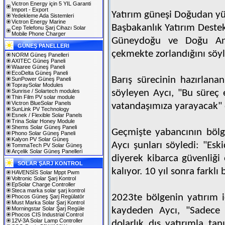
Victron Energy için 5 YIL Garanti
Import - Export
Yatırım güneşi Doğudan y
Yedekleme Ada Sistemleri
Victron Energy Marine
Başbakanlık Yatırım Destek
Cep Telefonu Şarj Cihazı Solar
Mobile Phone Charger
Güneydoğu ve Doğu Anad
GÜNEŞ PANELLERI
çekmekte zorlandığını söyl
NORM Güneş Panelleri
AXITEC Güneş Paneli
Waaree Güneş Paneli
EcoDelta Güneş Paneli
Barış sürecinin hazırlana
SunPower Güneş Paneli
TopraySolar Modules
Sunrise / Solartech modules
söyleyen Aycı, "Bu süreç
Thin Film PV solar module
Victron BlueSolar Panels
vatandaşımıza yarayacak" 
SunLink PV Technology
Esnek / Flexible Solar Panels
Trina Solar Honey Module
Shems Solar Güneş Paneli
Geçmişte yabancının bölg
Phono Solar Güneş Paneli
Kalyon PV Solar Güneş
Aycı şunları söyledi: "Eski
TommaTech PV Solar Güneş
Arçelik Solar Güneş Panelleri
diyerek kibarca güvenliği
SOLAR ŞARJ KONTROL
kalıyor. 10 yıl sonra farklı 
HAVENSİS Solar Mppt Pwm
Voltronic Solar Şarj Kontrol
EpSolar Charge Controller
Steca marka solar şarj kontrol
2023te bölgenin yatırım iç
Phocos Güneş Şarj Regülatör
Must Marka Solar Şarj Kontrol
Morningstar Solar Şarj Regüle
kaydeden Aycı, "Sadece
Phocos CIS Industrial Control
12V-3A Solar Lamp Controller
dolarlık dış yatırımla tan