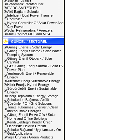
Sigorta Yuvaları
Fotovoltaik Parafadurlar
PV-DC ŞALTERLER
Akü Bağlantı Soketleri
Intelligent Dual Power Transfer
Controller
Hybrid Controller Of Solar Power And
City Power
Solar Refrigerators / Freezers
Multi-Contact MC3 and MC4
GÜNCEL / SEKTÖREL
Güneş Enerjisi / Solar Energy
Güneş Enerjili Sulama / Solar Water
Pumping System
Güneş Enerjili Otopark / Solar
CarPort
GES Güneş Enerji Santralı / Solar PV
Power Plant
Yenilenebilir Enerji / Renewable
Energy
Alternatif Enerji / Alternative Energy
Hibrit Enerji / Hybrid Energy
Sürdürülebilir Enerji / Sustainable
Energy
Enerji Depolama / Energy Storage
Şebekeden Bağımsız Akülü
Çözümler / Off-Grid Solutions
Temiz Tükenmez Enerjiler / Clean
Inexhaustible Energies
Güneş Enerjili Ev ve Ofis / Solar
Home and Office Solutions
Kendi Elektriğini Kendin Üret /
Lisanssız Elektrik Üretimi
Şebeke Bağlantılı Uygulamalar / On-
Grid Applications
Yeşil Ürünler / Green Products