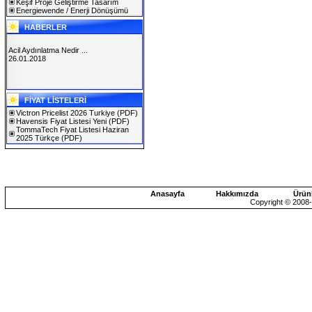
Keşif Proje Geliştirme Tasarım
Energiewende / Enerji Dönüşümü
HABERLER
Acil Aydınlatma Nedir ...
26.01.2018
SOLAREX ISTANBUL 2019
FİYAT LİSTELERİ
30.01.2019
Victron Pricelist 2026 Turkiye
(PDF)
Havensis Fiyat Listesi Yeni
(PDF)
TommaTech Fiyat Listesi Haziran
2025 Türkçe
(PDF)
Anasayfa
Hakkımızda
Ürün
Copyright © 2008-2