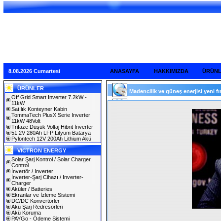
8.08.2026 Cumartesi
ANASAYFA
HAKKIMIZDA
ÜRÜN
ÜRÜNLER
Madencilik ve güneş enerjisi yeni fır
Off Grid Smart Inverter 7.2kW -
11kW
Satılık Konteyner Kabin
TommaTech PlusX Serie Inverter
11kW 48Volt
Trifaze Düşük Voltaj Hibrit İnverter
51.2V 280Ah LFP Lityum Batarya
Pylontech 12V 200Ah Lithium Akü
VICTRON ENERGY
Solar Şarj Kontrol / Solar Charger
Control
İnvertör / Inverter
İnverter-Şarj Cihazı / Inverter-
Charger
Aküler / Batteries
Ekranlar ve İzleme Sistemi
DC/DC Konvertörler
Akü Şarj Redresörleri
Akü Koruma
PAYGo - Ödeme Sistemi