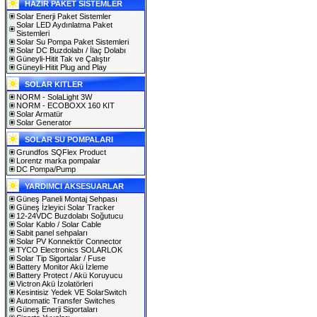
HAZIR PAKET SİSTEMLER
Solar Enerji Paket Sistemler
Solar LED Aydınlatma Paket
Sistemleri
Solar Su Pompa Paket Sistemleri
Solar DC Buzdolabı / İlaç Dolabı
Güneyli-Hitit Tak ve Çalıştır
Güneyli-Hitit Plug and Play
SOLAR KITLER
NORM - SolaLight 3W
NORM - ECOBOXX 160 KIT
Solar Armatür
Solar Generator
SOLAR SU POMPALARI
Grundfos SQFlex Product
Lorentz marka pompalar
DC Pompa/Pump
YARDIMCI AKSESUARLAR
Güneş Paneli Montaj Sehpası
Güneş İzleyici Solar Tracker
12-24VDC Buzdolabı Soğutucu
Solar Kablo / Solar Cable
Sabit panel sehpaları
Solar PV Konnektör Connector
TYCO Electronics SOLARLOK
Solar Tip Sigortalar / Fuse
Battery Monitor Akü İzleme
Battery Protect / Akü Koruyucu
Victron Akü İzolatörleri
Kesintisiz Yedek VE SolarSwitch
Automatic Transfer Switches
Güneş Enerji Sigortaları