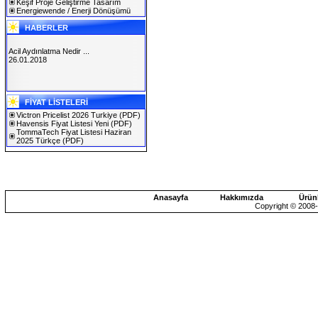
Keşif Proje Geliştirme Tasarım
Energiewende / Enerji Dönüşümü
HABERLER
Acil Aydınlatma Nedir ...
26.01.2018
SOLAREX ISTANBUL 2019
FİYAT LİSTELERİ
30.01.2019
Victron Pricelist 2026 Turkiye
(PDF)
Havensis Fiyat Listesi Yeni
(PDF)
TommaTech Fiyat Listesi Haziran
2025 Türkçe
(PDF)
Anasayfa
Hakkımızda
Ürün
Copyright © 2008-2