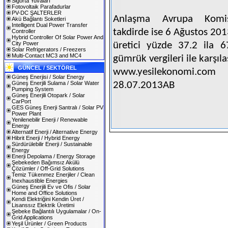
Sigorta Yuvaları
Fotovoltaik Parafadurlar
PV-DC ŞALTERLER
Anlaşma Avrupa Komis
Akü Bağlantı Soketleri
Intelligent Dual Power Transfer
takdirde ise 6 Ağustos 201
Controller
Hybrid Controller Of Solar Power And
City Power
üretici yüzde 37.2 ila 6
Solar Refrigerators / Freezers
Multi-Contact MC3 and MC4
gümrük vergileri ile karşıl
GÜNCEL / SEKTÖREL
www.yesilekonomi.com
Güneş Enerjisi / Solar Energy
Güneş Enerjili Sulama / Solar Water
28.07.2013AB
Pumping System
Güneş Enerjili Otopark / Solar
CarPort
GES Güneş Enerji Santralı / Solar PV
Power Plant
Yenilenebilir Enerji / Renewable
Energy
Alternatif Enerji / Alternative Energy
Hibrit Enerji / Hybrid Energy
Sürdürülebilir Enerji / Sustainable
Energy
Enerji Depolama / Energy Storage
Şebekeden Bağımsız Akülü
Çözümler / Off-Grid Solutions
Temiz Tükenmez Enerjiler / Clean
Inexhaustible Energies
Güneş Enerjili Ev ve Ofis / Solar
Home and Office Solutions
Kendi Elektriğini Kendin Üret /
Lisanssız Elektrik Üretimi
Şebeke Bağlantılı Uygulamalar / On-
Grid Applications
Yeşil Ürünler / Green Products