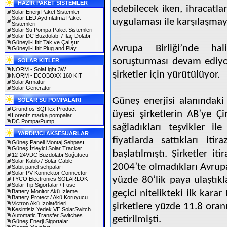
HAZIR PAKET SİSTEMLER
edebilecek iken, ihracatla
Solar Enerji Paket Sistemler
Solar LED Aydınlatma Paket
uygulaması ile karşılaşmay
Sistemleri
Solar Su Pompa Paket Sistemleri
Solar DC Buzdolabı / İlaç Dolabı
Güneyli-Hitit Tak ve Çalıştır
Avrupa Birliği’nde hal
Güneyli-Hitit Plug and Play
soruşturması devam ediyor
SOLAR KITLER
NORM - SolaLight 3W
şirketler için yürütülüyor.
NORM - ECOBOXX 160 KIT
Solar Armatür
Solar Generator
Güneş enerjisi alanındaki
SOLAR SU POMPALARI
Grundfos SQFlex Product
üyesi şirketlerin AB’ye Ç
Lorentz marka pompalar
DC Pompa/Pump
sağladıkları teşvikler i
YARDIMCI AKSESUARLAR
fiyatlarda sattıkları iti
Güneş Paneli Montaj Sehpası
Güneş İzleyici Solar Tracker
başlatılmıştı. Şirketler it
12-24VDC Buzdolabı Soğutucu
Solar Kablo / Solar Cable
2004’te olmadıkları Avrup
Sabit panel sehpaları
Solar PV Konnektör Connector
yüzde 80’lik paya ulaştıkl
TYCO Electronics SOLARLOK
Solar Tip Sigortalar / Fuse
Battery Monitor Akü İzleme
geçici nitelikteki ilk kara
Battery Protect / Akü Koruyucu
Victron Akü İzolatörleri
şirketlere yüzde 11.8 ora
Kesintisiz Yedek VE SolarSwitch
Automatic Transfer Switches
getirilmişti.
Güneş Enerji Sigortaları