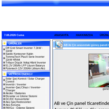
7.08.2026 Cuma
ANASAYFA
HAKKIMIZDA
ÜRÜN
ÜRÜNLER
AB ile Çin arasındaki güneş paneli t
Off Grid Smart Inverter 7.2kW -
11kW
Satılık Konteyner Kabin
TommaTech PlusX Serie Inverter
11kW 48Volt
Trifaze Düşük Voltaj Hibrit İnverter
51.2V 280Ah LFP Lityum Batarya
Pylontech 12V 200Ah Lithium Akü
VICTRON ENERGY
Solar Şarj Kontrol / Solar Charger
Control
İnvertör / Inverter
İnverter-Şarj Cihazı / Inverter-
güneş
Charger
Aküler / Batteries
Ekranlar ve İzleme Sistemi
DC/DC Konvertörler
Akü Şarj Redresörleri
AB ve Çin panel ticaretind
Akü Koruma
PAYGo - Ödeme Sistemi