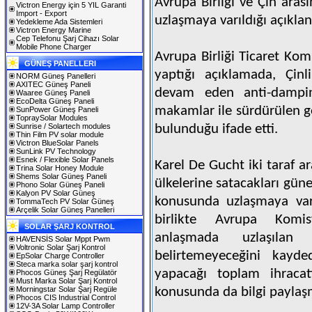
Avrupa Birliği ve Çin aras
Victron Energy için 5 YIL Garanti
Import - Export
uzlaşmaya varıldığı açıklan
Yedekleme Ada Sistemleri
Victron Energy Marine
Cep Telefonu Şarj Cihazı Solar
Mobile Phone Charger
Avrupa Birliği Ticaret Ko
GÜNEŞ PANELLERI
yaptığı açıklamada, Çinl
NORM Güneş Panelleri
AXITEC Güneş Paneli
devam eden anti-dampin
Waaree Güneş Paneli
EcoDelta Güneş Paneli
makamlar ile sürdürülen 
SunPower Güneş Paneli
TopraySolar Modules
Sunrise / Solartech modules
bulunduğu ifade etti.
Thin Film PV solar module
Victron BlueSolar Panels
SunLink PV Technology
Esnek / Flexible Solar Panels
Karel De Gucht iki taraf ar
Trina Solar Honey Module
Shems Solar Güneş Paneli
ülkelerine satacakları gün
Phono Solar Güneş Paneli
Kalyon PV Solar Güneş
konusunda uzlaşmaya varı
TommaTech PV Solar Güneş
Arçelik Solar Güneş Panelleri
birlikte Avrupa Komi
SOLAR ŞARJ KONTROL
anlaşmada uzlaşılan
HAVENSİS Solar Mppt Pwm
Voltronic Solar Şarj Kontrol
belirtemeyeceğini kayded
EpSolar Charge Controller
Steca marka solar şarj kontrol
yapacağı toplam ihracat
Phocos Güneş Şarj Regülatör
Must Marka Solar Şarj Kontrol
Morningstar Solar Şarj Regüle
konusunda da bilgi paylaş
Phocos CIS Industrial Control
12V-3A Solar Lamp Controller