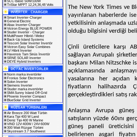
SCC-Basic 50W/100W
TriStar MPPT 12,24,36,48 Volts
The New York Times ve Blo
INVERTER - CHARGER
yayınlanan haberlerde is
Smart Inverter-Charger
General Electric
yetkilisinin anlaşmada uzl
Abax Inverter-Charger
Victron Energy BLUE POWER
olduğu bilgisini verdiği beli
Studer Inverter - Charger
MultiPower Hibrid / Melez
Back-Up Island Systems
Tescom Solar İnverter İnvertör
Çinli üreticilere karşı 
Victron Easy Solar Combines
LV Hibrit İnverter
sağlayan Avrupalı şirketl
Havensis Tam Sinüs İnvertör
SRNE SOLAR Inverter
DEYE Hybrid Inverters
başkanı Milan Nitzschke i
DC / AC İNVERTÖRLER
açıklamasında anlaşmayı
Norm marka invertörler
yasalarına her açıdan k
Fronius Solar Electronics
Solon Inverter
Siemens Inverter
fiyatların halihazırda Ç
Studer marka invertörler
SMA Sunny Island Off-Grid
gerçekleştirdikleri satış ra
Phoenix Inverter Compact
BlueSolar Grid Inverter
RÜZGAR TÜRBINLERI
Anlaşma Avrupa güneş 
Air Breeze 200 Watt Türbin
Kara Tipi 400 W Land
satışların yüzde 60ını ger
Deniz Tipi 400 W Marine
VIND 12V-400W / 24V-600W
güneş paneli üreticisini
300 Watt Rüzgar Türbini
Skystream 3.7 Southwest
belirlenen asgari fiya