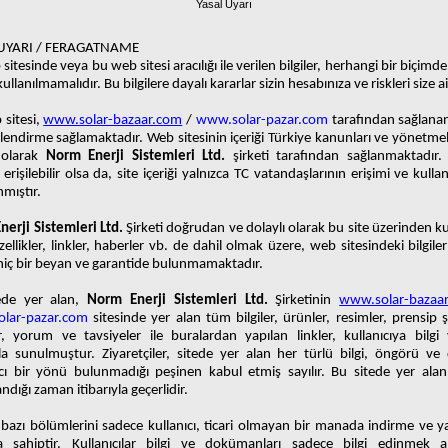
Yasal Uyarı
UYARI / FERAGATNAME
sitesinde veya bu web sitesi aracılığı ile verilen bilgiler, herhangi bir biçimde
ullanılmamalıdır. Bu bilgilere dayalı kararlar sizin hesabınıza ve riskleri size ait
sitesi,
www.solar-bazaar.com
/
www.solar-pazar.com
tarafından sağlanan
gilendirme sağlamaktadır. Web sitesinin içeriği Türkiye kanunları ve yönetmel
 olarak
Norm Enerji Sistemleri Ltd.
şirketi tarafından sağlanmaktadır. 
 erişilebilir olsa da, site içeriği yalnızca TC vatandaşlarının erişimi ve kullan
nmıştır.
erji Sistemleri Ltd.
Şirketi doğrudan ve dolaylı olarak bu site üzerinden ku
zellikler, linkler, haberler vb. de dahil olmak üzere, web sitesindeki bilgiler il
hiç bir beyan ve garantide bulunmamaktadır.
ede yer alan,
Norm Enerji Sistemleri Ltd.
Şirketinin
www.solar-bazaa
lar-pazar.com
sitesinde yer alan tüm bilgiler, ürünler, resimler, prensip 
r, yorum ve tavsiyeler ile buralardan yapılan linkler, kullanıcıya bilg
a sunulmuştur. Ziyaretçiler, sitede yer alan her türlü bilgi, öngörü ve
cı bir yönü bulunmadığı peşinen kabul etmiş sayılır. Bu sitede yer alan 
ndığı zaman itibarıyla geçerlidir.
 bazı bölümlerini sadece kullanıcı, ticari olmayan bir manada indirme ve 
a sahiptir. Kullanıcılar bilgi ve dokümanları sadece bilgi edinmek a