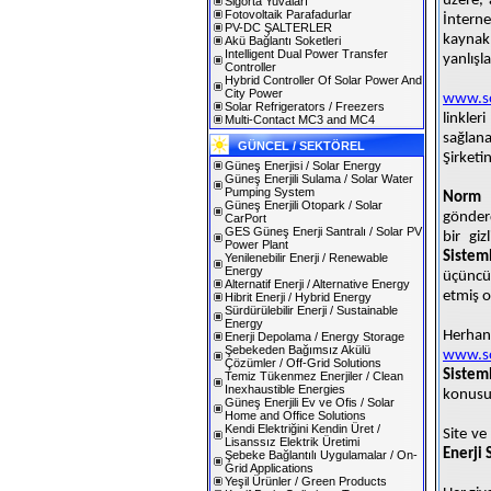
üzere, 
Sigorta Yuvaları
Fotovoltaik Parafadurlar
İntern
PV-DC ŞALTERLER
kaynakl
Akü Bağlantı Soketleri
Intelligent Dual Power Transfer
yanlışl
Controller
Hybrid Controller Of Solar Power And
City Power
www.so
Solar Refrigerators / Freezers
linkler
Multi-Contact MC3 and MC4
sağlan
GÜNCEL / SEKTÖREL
Şirketi
Güneş Enerjisi / Solar Energy
Güneş Enerjili Sulama / Solar Water
Pumping System
Norm E
Güneş Enerjili Otopark / Solar
gönderd
CarPort
GES Güneş Enerji Santralı / Solar PV
bir gi
Power Plant
Sisteml
Yenilenebilir Enerji / Renewable
Energy
üçüncü 
Alternatif Enerji / Alternative Energy
etmiş o
Hibrit Enerji / Hybrid Energy
Sürdürülebilir Enerji / Sustainable
Energy
Herhang
Enerji Depolama / Energy Storage
Şebekeden Bağımsız Akülü
www.so
Çözümler / Off-Grid Solutions
Sistem
Temiz Tükenmez Enerjiler / Clean
Inexhaustible Energies
konus
Güneş Enerjili Ev ve Ofis / Solar
Home and Office Solutions
Kendi Elektriğini Kendin Üret /
Site ve
Lisanssız Elektrik Üretimi
Enerji 
Şebeke Bağlantılı Uygulamalar / On-
Grid Applications
Yeşil Ürünler / Green Products