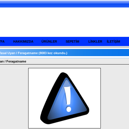
YFA
HAKKIMIZDA
ÜRÜNLER
SEPETİM
LİNKLER
İLETİŞİM
Yasal Uyarı / Feragatname
(8083 kez okundu.)
arı / Feragatname