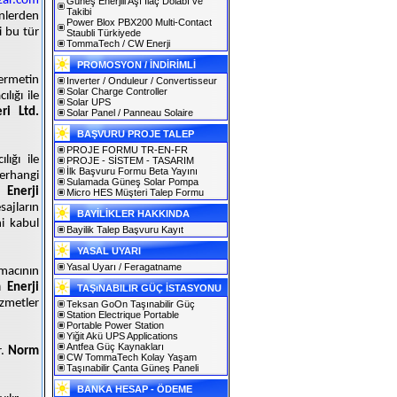
zar.com
Güneş Enerjili Aşı İlaç Dolabı ve
Takibi
nlerden
Power Blox PBX200 Multi-Contact
i bu tür
Staubli Türkiyede
TommaTech / CW Enerji
PROMOSYON / İNDİRİMLİ
permetin
Inverter / Onduleur / Convertisseur
Solar Charge Controller
lığı ile
Solar UPS
ri Ltd.
Solar Panel / Panneau Solaire
BAŞVURU PROJE TALEP
PROJE FORMU TR-EN-FR
lığı ile
PROJE - SİSTEM - TASARIM
İlk Başvuru Formu Beta Yayını
herhangi
Sulamada Güneş Solar Pompa
 Enerji
Micro HES Müşteri Talep Formu
ajların
BAYİLİKLER HAKKINDA
ni kabul
Bayilik Talep Başvuru Kayıt
YASAL UYARI
Yasal Uyarı / Feragatname
amacının
 Enerji
TAŞıNABILIR GÜÇ İSTASYONU
izmetler
Teksan GoOn Taşınabilir Güç
Station Electrique Portable
Portable Power Station
Yiğit Akü UPS Applications
Antfea Güç Kaynakları
r.
Norm
CW TommaTech Kolay Yaşam
Taşınabilir Çanta Güneş Paneli
BANKA HESAP - ÖDEME