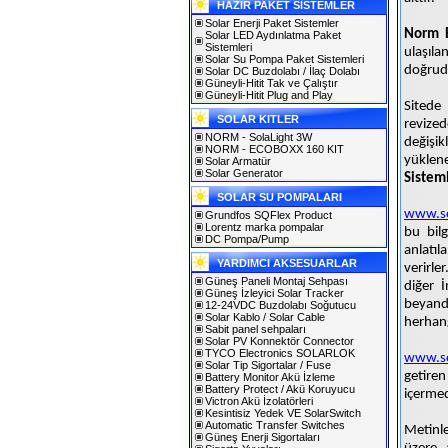
HAZIR PAKET SİSTEMLER
Solar Enerji Paket Sistemler
Norm E
Solar LED Aydınlatma Paket
Sistemleri
ulaşıla
Solar Su Pompa Paket Sistemleri
doğruda
Solar DC Buzdolabı / İlaç Dolabı
Güneyli-Hitit Tak ve Çalıştır
Güneyli-Hitit Plug and Play
Sitede 
SOLAR KITLER
revize
NORM - SolaLight 3W
değişi
NORM - ECOBOXX 160 KIT
yüklene
Solar Armatür
Solar Generator
Sisteml
SOLAR SU POMPALARI
www.so
Grundfos SQFlex Product
Lorentz marka pompalar
bu bil
DC Pompa/Pump
anlatı
YARDIMCI AKSESUARLAR
verirler
Güneş Paneli Montaj Sehpası
diğer İ
Güneş İzleyici Solar Tracker
beyand
12-24VDC Buzdolabı Soğutucu
Solar Kablo / Solar Cable
herhang
Sabit panel sehpaları
Solar PV Konnektör Connector
TYCO Electronics SOLARLOK
www.so
Solar Tip Sigortalar / Fuse
getiren
Battery Monitor Akü İzleme
Battery Protect / Akü Koruyucu
içermed
Victron Akü İzolatörleri
Kesintisiz Yedek VE SolarSwitch
Automatic Transfer Switches
Metinle
Güneş Enerji Sigortaları