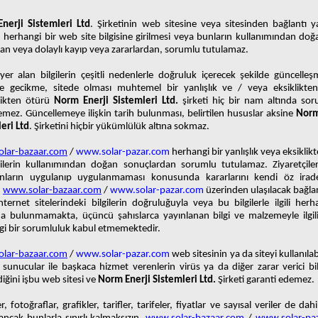
nerji Sistemleri Ltd
. Şirketinin web sitesine veya sitesinden bağlantı y
n herhangi bir web site bilgisine girilmesi veya bunların kullanımından doğ
n veya dolaylı kayıp veya zararlardan, sorumlu tutulamaz.
yer alan bilgilerin çeşitli nedenlerle doğruluk içerecek şekilde güncelle
de gecikme, sitede olması muhtemel bir yanlışlık ve / veya eksiklikte
klikten ötürü
Norm Enerji Sistemleri Ltd.
şirketi hiç bir nam altında so
mez. Güncellemeye ilişkin tarih bulunması, belirtilen hususlar aksine
Norm
eri Ltd
. Şirketini hiçbir yükümlülük altına sokmaz.
lar-bazaar.com
/
www.solar-pazar.com
herhangi bir yanlışlık veya eksiklik
gilerin kullanımından doğan sonuçlardan sorumlu tutulamaz. Ziyaretçiler
lanların uygulanıp uygulanmaması konusunda kararlarını kendi öz iradel
.
www.solar-bazaar.com
/
www.solar-pazar.com
üzerinden ulaşılacak bağlant
nternet sitelerindeki bilgilerin doğruluğuyla veya bu bilgilerle ilgili herh
a bulunmamakta, üçüncü şahıslarca yayınlanan bilgi ve malzemeyle ilgili
i bir sorumluluk kabul etmemektedir.
lar-bazaar.com
/
www.solar-pazar.com
web sitesinin ya da siteyi kullanılab
 sunucular ile başkaca hizmet verenlerin virüs ya da diğer zarar verici bi
iğini işbu web sitesi ve
Norm Enerji Sistemleri Ltd.
Şirketi garanti edemez.
r, fotoğraflar, grafikler, tarifler, tarifeler, fiyatlar ve sayısal veriler de dah