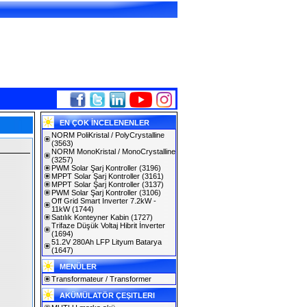
EN ÇOK İNCELENENLER
NORM PoliKristal / PolyCrystalline
(3563)
NORM MonoKristal / MonoCrystalline
(3257)
PWM Solar Şarj Kontroller
(3196)
MPPT Solar Şarj Kontroller
(3161)
MPPT Solar Şarj Kontroller
(3137)
PWM Solar Şarj Kontroller
(3106)
Off Grid Smart Inverter 7.2kW -
11kW
(1744)
Satılık Konteyner Kabin
(1727)
Trifaze Düşük Voltaj Hibrit İnverter
(1694)
51.2V 280Ah LFP Lityum Batarya
(1647)
MENÜLER
Transformateur / Transformer
AKÜMÜLATÖR ÇEŞITLERI