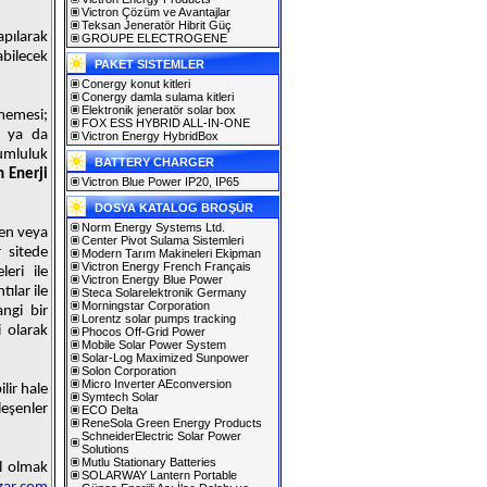
Victron Çözüm ve Avantajlar
Teksan Jeneratör Hibrit Güç
apılarak
GROUPE ELECTROGENE
abilecek
PAKET SISTEMLER
Conergy konut kitleri
Conergy damla sulama kitleri
Elektronik jeneratör solar box
şmemesi;
FOX ESS HYBRID ALL-IN-ONE
n ya da
Victron Energy HybridBox
rumluluk
BATTERY CHARGER
 Enerji
Victron Blue Power IP20, IP65
DOSYA KATALOG BROŞÜR
Norm Energy Systems Ltd.
ten veya
Center Pivot Sulama Sistemleri
 sitede
Modern Tarım Makineleri Ekipman
Victron Energy French Français
eri ile
Victron Energy Blue Power
ılar ile
Steca Solarelektronik Germany
Morningstar Corporation
angi bir
Lorentz solar pumps tracking
 olarak
Phocos Off-Grid Power
Mobile Solar Power System
Solar-Log Maximized Sunpower
Solon Corporation
Micro Inverter AEconversion
ilir hale
Symtech Solar
leşenler
ECO Delta
ReneSola Green Energy Products
SchneiderElectric Solar Power
Solutions
Mutlu Stationary Batteries
il olmak
SOLARWAY Lantern Portable