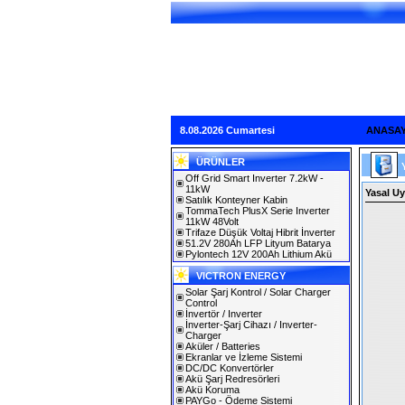
8.08.2026 Cumartesi
ANASA
ÜRÜNLER
Off Grid Smart Inverter 7.2kW -
11kW
Yasal Uy
Satılık Konteyner Kabin
TommaTech PlusX Serie Inverter
11kW 48Volt
Trifaze Düşük Voltaj Hibrit İnverter
51.2V 280Ah LFP Lityum Batarya
Pylontech 12V 200Ah Lithium Akü
VICTRON ENERGY
Solar Şarj Kontrol / Solar Charger
Control
İnvertör / Inverter
İnverter-Şarj Cihazı / Inverter-
Charger
Aküler / Batteries
Ekranlar ve İzleme Sistemi
DC/DC Konvertörler
Akü Şarj Redresörleri
Akü Koruma
PAYGo - Ödeme Sistemi