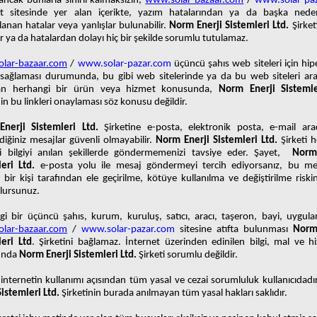
ancak bunlarla sınırlı kalmaksızın,
www.solar-bazaar.com
/
www.solar-pa
et sitesinde yer alan içerikte, yazım hatalarından ya da başka nede
anan hatalar veya yanlışlar bulunabilir.
Norm Enerji Sistemleri Ltd.
Şirket
ar ya da hatalardan dolayı hiç bir şekilde sorumlu tutulamaz.
lar-bazaar.com
/
www.solar-pazar.com
üçüncü şahıs web siteleri için hi
i sağlaması durumunda, bu gibi web sitelerinde ya da bu web siteleri aracı
an herhangi bir ürün veya hizmet konusunda,
Norm Enerji Sistemle
nin bu linkleri onaylaması söz konusu değildir.
nerji Sistemleri Ltd.
Şirketine e-posta, elektronik posta, e-mail aracı
iğiniz mesajlar güvenli olmayabilir.
Norm Enerji Sistemleri Ltd.
Şirketi 
zli bilgiyi anılan şekillerde göndermemenizi tavsiye eder. Şayet,
Norm
eri Ltd.
e-posta yolu ile mesaj göndermeyi tercih ediyorsanız, bu mes
bir kişi tarafından ele geçirilme, kötüye kullanılma ve değiştirilme riski
lursunuz.
i bir üçüncü şahıs, kurum, kuruluş, satıcı, aracı, taşeron, bayi, uygul
lar-bazaar.com
/
www.solar-pazar.com
sitesine atıfta bulunması
Norm
leri Ltd
. Şirketini bağlamaz. İnternet üzerinden edinilen bilgi, mal ve h
unda
Norm Enerji Sistemleri Ltd.
Şirketi sorumlu değildir.
 internetin kullanımı açısından tüm yasal ve cezai sorumluluk kullanıcıdadı
Sistemleri Ltd.
Şirketinin burada anılmayan tüm yasal hakları saklıdır.