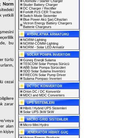
Otomotiv / Starter Charger
k;
Norm
Studer Battery Charger
DC Charger / Rectifier
itedeki
Forklift PzS CER Traction
k yetkili
Switch Mode Sistemler
Blue Power Akü Şarj Cihazları
Victron Energy Battery Chargers
Batterie Chargeurs
şmesini
AYDıNLATMA ARMATÜRÜ
erlilik
NORM-Lighting
nde, bu
NORM-COMM-Lighting
NORM - Solar LED Armatür
SOLAR POMPA İNVERTÖR
her türlü
Güneş Enerjili Sulama
TESCOM Solar Pompa Sürücü
surların,
ABB Solar Pompa Sürücüleri
SDD Solar Sulama İnvertörü
FRECON Solar Pump Driver
Sulama Pompası İnverteri
lü cezai
DC / DC KONVERTÖR
Orion DC / DC Konvertör
MDCI and MDC Converters
ilgilere
UPS SISTEMLERI
k zarar
Hibrit / Hybrid UPS Sistemleri
Solar UPS 3kW 5kW
MICRO-GRID SISTEMLER
 ve/veya
Micro-Mini Hydro
er alan
en kişiye
JENERATÖR HİBRİT GÜÇ
Victron Energy Products