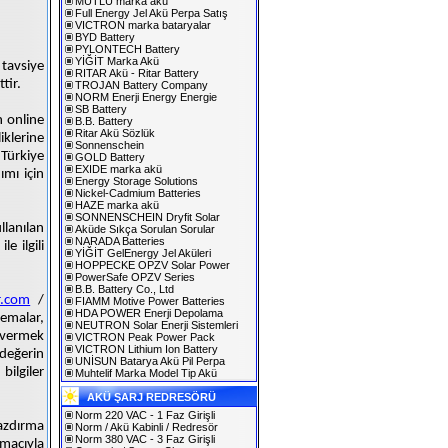
MUTLU marka akü
Full Energy Jel Akü Perpa Satış
VICTRON marka bataryalar
BYD Battery
PYLONTECH Battery
YİĞİT Marka Akü
 tavsiye
RITAR Akü - Ritar Battery
tir.
TROJAN Battery Company
NORM Enerji Energy Energie
SB Battery
 online
B.B. Battery
Ritar Akü Sözlük
iklerine
Sonnenschein
Türkiye
GOLD Battery
EXIDE marka akü
ımı için
Energy Storage Solutions
Nickel-Cadmium Batteries
HAZE marka akü
SONNENSCHEIN Dryfit Solar
llanılan
Aküde Sıkça Sorulan Sorular
NARADA Batteries
e ilgili
YİĞİT GelEnergy Jel Aküleri
HOPPECKE OPZV Solar Power
PowerSafe OPZV Series
B.B. Battery Co., Ltd
r.com
/
FIAMM Motive Power Batteries
HDA POWER Enerji Depolama
şemalar,
NEUTRON Solar Enerji Sistemleri
i vermek
VICTRON Peak Power Pack
VICTRON Lithium Ion Battery
 değerin
UNİSUN Batarya Akü Pil Perpa
bilgiler
Muhtelif Marka Model Tip Akü
AKÜ ŞARJ REDRESÖRÜ
Norm 220 VAC - 1 Faz Girişli
yazdırma
Norm / Akü Kabinli / Redresör
Norm 380 VAC - 3 Faz Girişli
macıyla