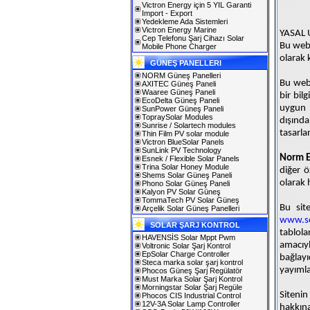
Victron Energy için 5 YIL Garanti
Import - Export
Yedekleme Ada Sistemleri
Victron Energy Marine
YASAL 
Cep Telefonu Şarj Cihazı Solar
Bu web 
Mobile Phone Charger
olarak k
GÜNEŞ PANELLERI
NORM Güneş Panelleri
Bu web 
AXITEC Güneş Paneli
Waaree Güneş Paneli
bir bil
EcoDelta Güneş Paneli
uygun
SunPower Güneş Paneli
TopraySolar Modules
dışında
Sunrise / Solartech modules
tasarla
Thin Film PV solar module
Victron BlueSolar Panels
SunLink PV Technology
Norm En
Esnek / Flexible Solar Panels
Trina Solar Honey Module
diğer ö
Shems Solar Güneş Paneli
olarak 
Phono Solar Güneş Paneli
Kalyon PV Solar Güneş
TommaTech PV Solar Güneş
Bu sit
Arçelik Solar Güneş Panelleri
www.so
SOLAR ŞARJ KONTROL
tablola
HAVENSİS Solar Mppt Pwm
amacıyl
Voltronic Solar Şarj Kontrol
EpSolar Charge Controller
bağlayı
Steca marka solar şarj kontrol
yayımla
Phocos Güneş Şarj Regülatör
Must Marka Solar Şarj Kontrol
Morningstar Solar Şarj Regüle
Sitenin
Phocos CIS Industrial Control
12V-3A Solar Lamp Controller
hakkın