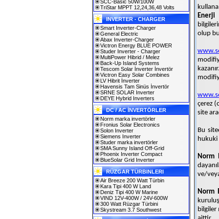
SCC-Basic 50W/100W
kullana
TriStar MPPT 12,24,36,48 Volts
Enerji 
INVERTER - CHARGER
bilgiler
Smart Inverter-Charger
olup bu
General Electric
Abax Inverter-Charger
Victron Energy BLUE POWER
www.so
Studer Inverter - Charger
MultiPower Hibrid / Melez
modifi
Back-Up Island Systems
kazanı
Tescom Solar İnverter İnvertör
Victron Easy Solar Combines
modifiy
LV Hibrit İnverter
Havensis Tam Sinüs İnvertör
SRNE SOLAR Inverter
www.so
DEYE Hybrid Inverters
çerez (c
DC / AC İNVERTÖRLER
site ar
Norm marka invertörler
Fronius Solar Electronics
Bu site
Solon Inverter
Siemens Inverter
hukuki 
Studer marka invertörler
SMA Sunny Island Off-Grid
Phoenix Inverter Compact
Norm E
BlueSolar Grid Inverter
dayanı
RÜZGAR TÜRBINLERI
ve/veya
Air Breeze 200 Watt Türbin
Kara Tipi 400 W Land
Norm E
Deniz Tipi 400 W Marine
VIND 12V-400W / 24V-600W
kurulu
300 Watt Rüzgar Türbini
bilgiler
Skystream 3.7 Southwest
aittir.