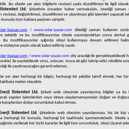
bilir. Bu sitede yer alan bilgilerin revizesi yada düzeltilmesi ile ilgili olara
Sistemleri Ltd.
Şirketinin önceden haber vermeksizin, istediği zaman s
in revizesi, değiştirilmesi, düzeltilmesi ve çıkarılması gibi işlemleri yapacak te
 konuda tüm haklara peşinen sahiptir.
lar-bazaar.com
/
www.solar-pazar.com
dilediği zaman kullanım sözle
ye edebilir ve bu modifikasyonlar sitede yayımlandıktan sonra derhal geç
r. Bu modifikasyonlar ışığında siteyi kullanmaya devam edilmesi hali
e sözleşme peşin olarak kabul edilmiş sayılır.
lar-bazaar.com
/
www.solar-pazar.com
site aracılığı ile gerçekleşebilecek 
ookie) ile yayılabilecek virüs, solucan, truva atı gibi tahrip edici nitelikte un
acılığı ile yayılmayacağını garanti edemez.
de yer alan herhangi bir bilgiyi, herhangi bir şekilde tahrif etmek; her tür
takibata neden olacaktır.
nerji Sistemleri Ltd.
Şirketi web sitesinde yayınlanmış bilgiler ya da b
larak yapılan işlemlerden veya siteye ulaşılamamasından doğan ve doğaca
 kayıplardan dolayı sorumluluk kabul etmez.
nerji Sistemleri Ltd
. Şirketinin web sitesinin yayınlanması, hiç bir kişi
şa herhangi bir konuda, herhangi bir taahhüdü içermemektedir. Sitede y
 ışığında verilecek her türlü kararlar ile ilgili tüm sorumluluk, siteyi ziyaret ed