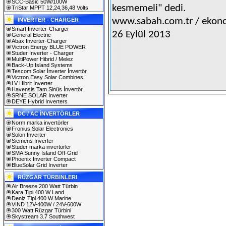
SCC-Basic 50W/100W
kesmemeli" dedi.
TriStar MPPT 12,24,36,48 Volts
www.sabah.com.tr / ekon
INVERTER - CHARGER
Smart Inverter-Charger
26 Eylül 2013
General Electric
Abax Inverter-Charger
Victron Energy BLUE POWER
Studer Inverter - Charger
MultiPower Hibrid / Melez
Back-Up Island Systems
Tescom Solar İnverter İnvertör
Victron Easy Solar Combines
LV Hibrit İnverter
Havensis Tam Sinüs İnvertör
SRNE SOLAR Inverter
DEYE Hybrid Inverters
DC / AC İNVERTÖRLER
Norm marka invertörler
Fronius Solar Electronics
Solon Inverter
Siemens Inverter
Studer marka invertörler
SMA Sunny Island Off-Grid
Phoenix Inverter Compact
BlueSolar Grid Inverter
RÜZGAR TÜRBINLERI
Air Breeze 200 Watt Türbin
Kara Tipi 400 W Land
Deniz Tipi 400 W Marine
VIND 12V-400W / 24V-600W
300 Watt Rüzgar Türbini
Skystream 3.7 Southwest