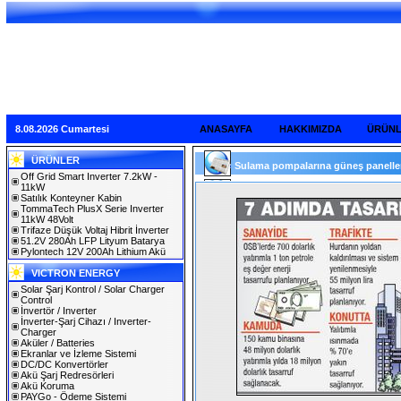
8.08.2026 Cumartesi
ANASAYFA
HAKKIMIZDA
ÜRÜN
ÜRÜNLER
Sulama pompalarına güneş panelleri 
Off Grid Smart Inverter 7.2kW -
11kW
Satılık Konteyner Kabin
TommaTech PlusX Serie Inverter
11kW 48Volt
Trifaze Düşük Voltaj Hibrit İnverter
51.2V 280Ah LFP Lityum Batarya
Pylontech 12V 200Ah Lithium Akü
VICTRON ENERGY
Solar Şarj Kontrol / Solar Charger
Control
İnvertör / Inverter
İnverter-Şarj Cihazı / Inverter-
Charger
Aküler / Batteries
Ekranlar ve İzleme Sistemi
DC/DC Konvertörler
Akü Şarj Redresörleri
Akü Koruma
PAYGo - Ödeme Sistemi