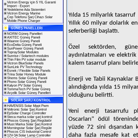
Victron Energy için 5 YIL Garanti
Import - Export
Yedekleme Ada Sistemleri
Victron Energy Marine
Yılda 15 milyarlık tasarruf
Cep Telefonu Şarj Cihazı Solar
Mobile Phone Charger
Yıllık 60 milyar dolarlık e
GÜNEŞ PANELLERI
seferberliği başlattı.
NORM Güneş Panelleri
AXITEC Güneş Paneli
Waaree Güneş Paneli
EcoDelta Güneş Paneli
Özel sektörden, güne
SunPower Güneş Paneli
TopraySolar Modules
aydınlatmaları ve elektrik
Sunrise / Solartech modules
Thin Film PV solar module
kalem tasarruf planı belirl
Victron BlueSolar Panels
SunLink PV Technology
Esnek / Flexible Solar Panels
Trina Solar Honey Module
Enerji ve Tabii Kaynaklar 
Shems Solar Güneş Paneli
Phono Solar Güneş Paneli
Kalyon PV Solar Güneş
alındığında yılda 15 mily
TommaTech PV Solar Güneş
Arçelik Solar Güneş Panelleri
olduğunu belirtti.
SOLAR ŞARJ KONTROL
HAVENSİS Solar Mppt Pwm
Voltronic Solar Şarj Kontrol
Yeni enerji tasarrufu pl
EpSolar Charge Controller
Steca marka solar şarj kontrol
Oscarları" ödül töreninde
Phocos Güneş Şarj Regülatör
Must Marka Solar Şarj Kontrol
yüzde 72 sini dışarıdan 
Morningstar Solar Şarj Regüle
Phocos CIS Industrial Control
daha fazla mesafe kat et
12V-3A Solar Lamp Controller