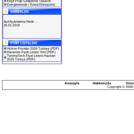
Keşif Proje Geliştirme Tasarım
Energiewende / Enerji Dönüşümü
HABERLER
Acil Aydınlatma Nedir ...
26.01.2018
SOLAREX ISTANBUL 2019
FİYAT LİSTELERİ
30.01.2019
Victron Pricelist 2026 Turkiye
(PDF)
Havensis Fiyat Listesi Yeni
(PDF)
TommaTech Fiyat Listesi Haziran
2025 Türkçe
(PDF)
Anasayfa
Hakkımızda
Ürün
Copyright © 2008-2