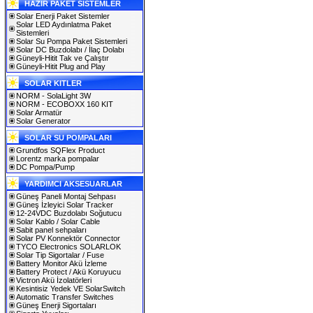
HAZIR PAKET SİSTEMLER
Solar Enerji Paket Sistemler
Solar LED Aydınlatma Paket
Sistemleri
Solar Su Pompa Paket Sistemleri
Solar DC Buzdolabı / İlaç Dolabı
Güneyli-Hitit Tak ve Çalıştır
Güneyli-Hitit Plug and Play
SOLAR KITLER
NORM - SolaLight 3W
NORM - ECOBOXX 160 KIT
Solar Armatür
Solar Generator
SOLAR SU POMPALARI
Grundfos SQFlex Product
Lorentz marka pompalar
DC Pompa/Pump
YARDIMCI AKSESUARLAR
Güneş Paneli Montaj Sehpası
Güneş İzleyici Solar Tracker
12-24VDC Buzdolabı Soğutucu
Solar Kablo / Solar Cable
Sabit panel sehpaları
Solar PV Konnektör Connector
TYCO Electronics SOLARLOK
Solar Tip Sigortalar / Fuse
Battery Monitor Akü İzleme
Battery Protect / Akü Koruyucu
Victron Akü İzolatörleri
Kesintisiz Yedek VE SolarSwitch
Automatic Transfer Switches
Güneş Enerji Sigortaları