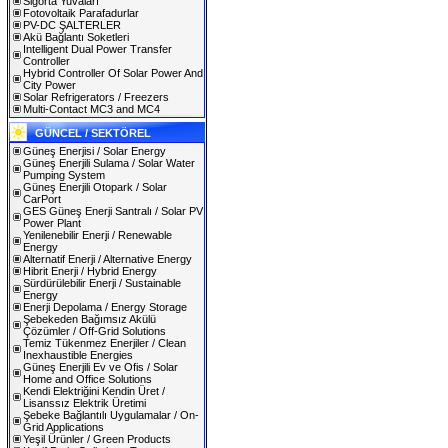
Sigorta Yuvaları
Fotovoltaik Parafadurlar
PV-DC ŞALTERLER
Akü Bağlantı Soketleri
Intelligent Dual Power Transfer
Controller
Hybrid Controller Of Solar Power And
City Power
Solar Refrigerators / Freezers
Multi-Contact MC3 and MC4
GÜNCEL / SEKTÖREL
Güneş Enerjisi / Solar Energy
Güneş Enerjili Sulama / Solar Water
Pumping System
Güneş Enerjili Otopark / Solar
CarPort
GES Güneş Enerji Santralı / Solar PV
Power Plant
Yenilenebilir Enerji / Renewable
Energy
Alternatif Enerji / Alternative Energy
Hibrit Enerji / Hybrid Energy
Sürdürülebilir Enerji / Sustainable
Energy
Enerji Depolama / Energy Storage
Şebekeden Bağımsız Akülü
Çözümler / Off-Grid Solutions
Temiz Tükenmez Enerjiler / Clean
Inexhaustible Energies
Güneş Enerjili Ev ve Ofis / Solar
Home and Office Solutions
Kendi Elektriğini Kendin Üret /
Lisanssız Elektrik Üretimi
Şebeke Bağlantılı Uygulamalar / On-
Grid Applications
Yeşil Ürünler / Green Products