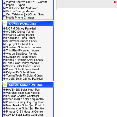
Victron Energy için 5 YIL Garanti
Me
Import - Export
Yedekleme Ada Sistemleri
Victron Energy Marine
Cep Telefonu Şarj Cihazı Solar
Mobile Phone Charger
GÜNEŞ PANELLERI
NORM Güneş Panelleri
AXITEC Güneş Paneli
Waaree Güneş Paneli
EcoDelta Güneş Paneli
SunPower Güneş Paneli
TopraySolar Modules
Sunrise / Solartech modules
Thin Film PV solar module
Victron BlueSolar Panels
SunLink PV Technology
Esnek / Flexible Solar Panels
Trina Solar Honey Module
Shems Solar Güneş Paneli
Phono Solar Güneş Paneli
Kalyon PV Solar Güneş
TommaTech PV Solar Güneş
Arçelik Solar Güneş Panelleri
SOLAR ŞARJ KONTROL
HAVENSİS Solar Mppt Pwm
Voltronic Solar Şarj Kontrol
EpSolar Charge Controller
Steca marka solar şarj kontrol
Phocos Güneş Şarj Regülatör
Must Marka Solar Şarj Kontrol
Morningstar Solar Şarj Regüle
Phocos CIS Industrial Control
12V-3A Solar Lamp Controller