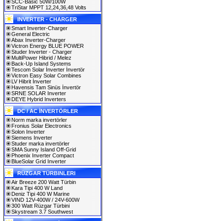
SCC-Basic 50W/100W
TriStar MPPT 12,24,36,48 Volts
INVERTER - CHARGER
Smart Inverter-Charger
General Electric
Abax Inverter-Charger
Victron Energy BLUE POWER
Studer Inverter - Charger
MultiPower Hibrid / Melez
Back-Up Island Systems
Tescom Solar İnverter İnvertör
Victron Easy Solar Combines
LV Hibrit İnverter
Havensis Tam Sinüs İnvertör
SRNE SOLAR Inverter
DEYE Hybrid Inverters
DC / AC İNVERTÖRLER
Norm marka invertörler
Fronius Solar Electronics
Solon Inverter
Siemens Inverter
Studer marka invertörler
SMA Sunny Island Off-Grid
Phoenix Inverter Compact
BlueSolar Grid Inverter
RÜZGAR TÜRBINLERI
Air Breeze 200 Watt Türbin
Kara Tipi 400 W Land
Deniz Tipi 400 W Marine
VIND 12V-400W / 24V-600W
300 Watt Rüzgar Türbini
Skystream 3.7 Southwest