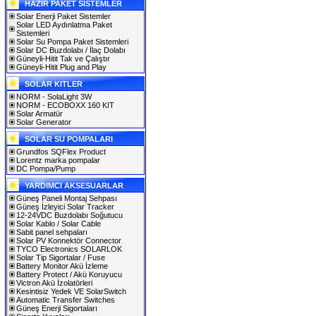
HAZIR PAKET SİSTEMLER
Solar Enerji Paket Sistemler
Solar LED Aydınlatma Paket
Sistemleri
Solar Su Pompa Paket Sistemleri
Solar DC Buzdolabı / İlaç Dolabı
Güneyli-Hitit Tak ve Çalıştır
Güneyli-Hitit Plug and Play
SOLAR KITLER
NORM - SolaLight 3W
NORM - ECOBOXX 160 KIT
Solar Armatür
Solar Generator
SOLAR SU POMPALARI
Grundfos SQFlex Product
Lorentz marka pompalar
DC Pompa/Pump
YARDIMCI AKSESUARLAR
Güneş Paneli Montaj Sehpası
Güneş İzleyici Solar Tracker
12-24VDC Buzdolabı Soğutucu
Solar Kablo / Solar Cable
Sabit panel sehpaları
Solar PV Konnektör Connector
TYCO Electronics SOLARLOK
Solar Tip Sigortalar / Fuse
Battery Monitor Akü İzleme
Battery Protect / Akü Koruyucu
Victron Akü İzolatörleri
Kesintisiz Yedek VE SolarSwitch
Automatic Transfer Switches
Güneş Enerji Sigortaları