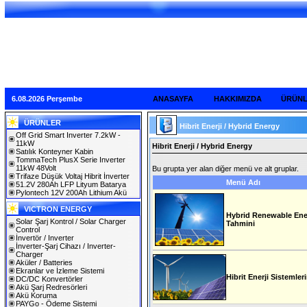
6.08.2026 Perşembe
ANASAYFA
HAKKIMIZDA
ÜRÜN
ÜRÜNLER
Hibrit Enerji / Hybrid Energy
Off Grid Smart Inverter 7.2kW -
11kW
Hibrit Enerji / Hybrid Energy
Satılık Konteyner Kabin
TommaTech PlusX Serie Inverter
11kW 48Volt
Bu grupta yer alan diğer menü ve alt gruplar.
Trifaze Düşük Voltaj Hibrit İnverter
Menü Adı
51.2V 280Ah LFP Lityum Batarya
Pylontech 12V 200Ah Lithium Akü
VICTRON ENERGY
Hybrid Renewable Energ
Solar Şarj Kontrol / Solar Charger
Tahmini
Control
İnvertör / Inverter
İnverter-Şarj Cihazı / Inverter-
Charger
Aküler / Batteries
Ekranlar ve İzleme Sistemi
Hibrit Enerji Sistemler
DC/DC Konvertörler
Akü Şarj Redresörleri
Akü Koruma
PAYGo - Ödeme Sistemi