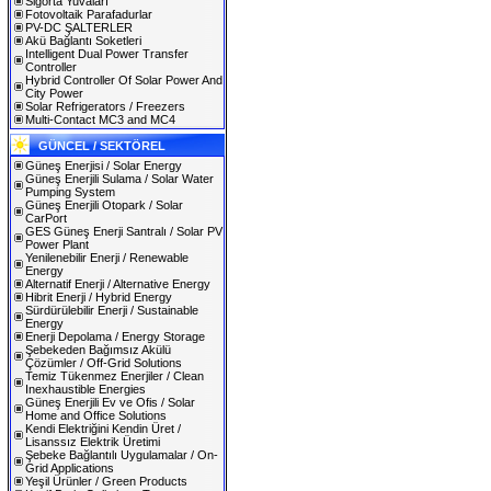
Sigorta Yuvaları
Fotovoltaik Parafadurlar
PV-DC ŞALTERLER
Akü Bağlantı Soketleri
Intelligent Dual Power Transfer
Controller
Hybrid Controller Of Solar Power And
City Power
Solar Refrigerators / Freezers
Multi-Contact MC3 and MC4
GÜNCEL / SEKTÖREL
Güneş Enerjisi / Solar Energy
Güneş Enerjili Sulama / Solar Water
Pumping System
Güneş Enerjili Otopark / Solar
CarPort
GES Güneş Enerji Santralı / Solar PV
Power Plant
Yenilenebilir Enerji / Renewable
Energy
Alternatif Enerji / Alternative Energy
Hibrit Enerji / Hybrid Energy
Sürdürülebilir Enerji / Sustainable
Energy
Enerji Depolama / Energy Storage
Şebekeden Bağımsız Akülü
Çözümler / Off-Grid Solutions
Temiz Tükenmez Enerjiler / Clean
Inexhaustible Energies
Güneş Enerjili Ev ve Ofis / Solar
Home and Office Solutions
Kendi Elektriğini Kendin Üret /
Lisanssız Elektrik Üretimi
Şebeke Bağlantılı Uygulamalar / On-
Grid Applications
Yeşil Ürünler / Green Products