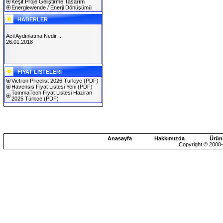
Keşif Proje Geliştirme Tasarım
Energiewende / Enerji Dönüşümü
HABERLER
Acil Aydınlatma Nedir ...
26.01.2018
SOLAREX ISTANBUL 2019
FİYAT LİSTELERİ
30.01.2019
Victron Pricelist 2026 Turkiye
(PDF)
Havensis Fiyat Listesi Yeni
(PDF)
TommaTech Fiyat Listesi Haziran
2025 Türkçe
(PDF)
Anasayfa
Hakkımızda
Ürün
Copyright © 2008-2