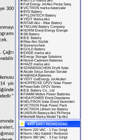
MUTLU marka akü
Full Energy Jel Akü Perpa Satış
VICTRON marka bataryalar
iye 300
BYD Battery
PYLONTECH Battery
YİĞİT Marka Akü
RITAR Akü - Ritar Battery
TROJAN Battery Company
kınmayı
NORM Enerji Energy Energie
rogramı
SB Battery
B.B. Battery
cek.
Ritar Akü Sözlük
Sonnenschein
GOLD Battery
. Çağrı
EXIDE marka akü
Energy Storage Solutions
ebilir
Nickel-Cadmium Batteries
HAZE marka akü
SONNENSCHEIN Dryfit Solar
Aküde Sıkça Sorulan Sorular
NARADA Batteries
 konusu
YİĞİT GelEnergy Jel Aküleri
HOPPECKE OPZV Solar Power
4 yılı
PowerSafe OPZV Series
düğünde
B.B. Battery Co., Ltd
FIAMM Motive Power Batteries
üdedir”
HDA POWER Enerji Depolama
NEUTRON Solar Enerji Sistemleri
VICTRON Peak Power Pack
VICTRON Lithium Ion Battery
UNİSUN Batarya Akü Pil Perpa
Muhtelif Marka Model Tip Akü
samında
AKÜ ŞARJ REDRESÖRÜ
releri,
Norm 220 VAC - 1 Faz Girişli
ağımsız
Norm / Akü Kabinli / Redresör
Norm 380 VAC - 3 Faz Girişli