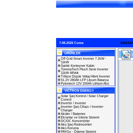
7.08.2026 Cuma
ANASA
ÜRÜNLER
Off Grid Smart Inverter 7.2kW -
11kW
Satılık Konteyner Kabin
TommaTech PlusX Serie Inverter
11kW 48Volt
Trifaze Düşük Voltaj Hibrit İnverter
51.2V 280Ah LFP Lityum Batarya
Pylontech 12V 200Ah Lithium Akü
VICTRON ENERGY
Solar Şarj Kontrol / Solar Charger
Control
İnvertör / Inverter
İnverter-Şarj Cihazı / Inverter-
Charger
Aküler / Batteries
Ekranlar ve İzleme Sistemi
DC/DC Konvertörler
Akü Şarj Redresörleri
Akü Koruma
PAYGo - Ödeme Sistemi