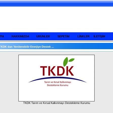
YFA
HAKKIMIZDA
ÜRÜNLER
SEPETİM
LİNKLER
İLETİŞİM
TKDK dan Yenilenebilir Enerjiye Destek ...
TKDK Tarım ve Kırsal Kalkınmayı Destekleme Kurumu