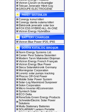
Victron Çözüm ve Avantajlar
Teksan Jeneratör Hibrit Güç
GROUPE ELECTROGENE
PAKET SISTEMLER
Conergy konut kitleri
Conergy damla sulama kitleri
Elektronik jeneratör solar box
FOX ESS HYBRID ALL-IN-ONE
Victron Energy HybridBox
BATTERY CHARGER
Victron Blue Power IP20, IP65
DOSYA KATALOG BROŞÜR
Norm Energy Systems Ltd.
Center Pivot Sulama Sistemleri
Modern Tarım Makineleri Ekipman
Victron Energy French Français
Victron Energy Blue Power
Steca Solarelektronik Germany
Morningstar Corporation
Lorentz solar pumps tracking
Phocos Off-Grid Power
Mobile Solar Power System
Solar-Log Maximized Sunpower
Solon Corporation
Micro Inverter AEconversion
Symtech Solar
ECO Delta
ReneSola Green Energy Products
SchneiderElectric Solar Power
Solutions
Mutlu Stationary Batteries
SOLARWAY Lantern Portable