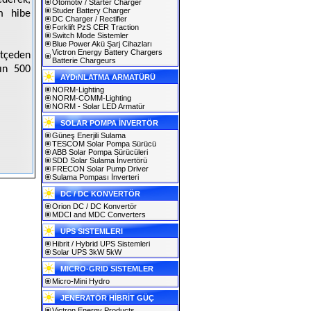
ederek,
Otomotiv / Starter Charger
Studer Battery Charger
m hibe
DC Charger / Rectifier
Forklift PzS CER Traction
Switch Mode Sistemler
Blue Power Akü Şarj Cihazları
Victron Energy Battery Chargers
ütçeden
Batterie Chargeurs
mın 500
AYDıNLATMA ARMATÜRÜ
NORM-Lighting
NORM-COMM-Lighting
NORM - Solar LED Armatür
SOLAR POMPA İNVERTÖR
Güneş Enerjili Sulama
TESCOM Solar Pompa Sürücü
ABB Solar Pompa Sürücüleri
SDD Solar Sulama İnvertörü
FRECON Solar Pump Driver
Sulama Pompası İnverteri
DC / DC KONVERTÖR
Orion DC / DC Konvertör
MDCI and MDC Converters
UPS SISTEMLERI
Hibrit / Hybrid UPS Sistemleri
Solar UPS 3kW 5kW
MICRO-GRID SISTEMLER
Micro-Mini Hydro
JENERATÖR HİBRİT GÜÇ
Victron Energy Products