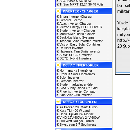
yenile
SCC-Basic 50W/100W
TriStar MPPT 12,24,36,48 Volts
bu se
miktar
INVERTER - CHARGER
Smart Inverter-Charger
General Electric
Yüzde 
Abax Inverter-Charger
Victron Energy BLUE POWER
karşıl
Studer Inverter - Charger
MultiPower Hibrid / Melez
milyon
Back-Up Island Systems
http:/
Tescom Solar İnverter İnvertör
Victron Easy Solar Combines
23 Şub
LV Hibrit İnverter
Havensis Tam Sinüs İnvertör
SRNE SOLAR Inverter
DEYE Hybrid Inverters
DC / AC İNVERTÖRLER
Norm marka invertörler
Fronius Solar Electronics
Solon Inverter
Siemens Inverter
Studer marka invertörler
SMA Sunny Island Off-Grid
Phoenix Inverter Compact
BlueSolar Grid Inverter
RÜZGAR TÜRBINLERI
Air Breeze 200 Watt Türbin
Kara Tipi 400 W Land
Deniz Tipi 400 W Marine
VIND 12V-400W / 24V-600W
300 Watt Rüzgar Türbini
Skystream 3.7 Southwest