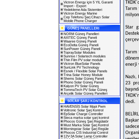
TKDK`d
Victron Energy için 5 YIL Garanti
Import - Export
Tarım 
Yedekleme Ada Sistemleri
Victron Energy Marine
milyon
Cep Telefonu Şarj Cihazı Solar
Mobile Phone Charger
Star g
GÜNEŞ PANELLERI
Destek
NORM Güneş Panelleri
AXITEC Güneş Paneli
çerçev
Waaree Güneş Paneli
EcoDelta Güneş Paneli
SunPower Güneş Paneli
Tarım 
TopraySolar Modules
Sunrise / Solartech modules
dönem
Thin Film PV solar module
Victron BlueSolar Panels
enerji 
SunLink PV Technology
Esnek / Flexible Solar Panels
Trina Solar Honey Module
Nazlı,
Shems Solar Güneş Paneli
Phono Solar Güneş Paneli
23 pr
Kalyon PV Solar Güneş
başınd
TommaTech PV Solar Güneş
Arçelik Solar Güneş Panelleri
TKDK’n
SOLAR ŞARJ KONTROL
dedi.
HAVENSİS Solar Mppt Pwm
Voltronic Solar Şarj Kontrol
BELİR
EpSolar Charge Controller
Steca marka solar şarj kontrol
Başkan
Phocos Güneş Şarj Regülatör
Must Marka Solar Şarj Kontrol
sadece
Morningstar Solar Şarj Regüle
Organi
Phocos CIS Industrial Control
12V-3A Solar Lamp Controller