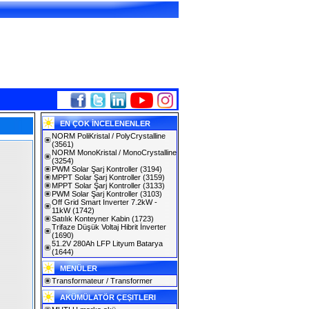
EN ÇOK İNCELENENLER
NORM PoliKristal / PolyCrystalline
(3561)
NORM MonoKristal / MonoCrystalline
(3254)
PWM Solar Şarj Kontroller
(3194)
MPPT Solar Şarj Kontroller
(3159)
MPPT Solar Şarj Kontroller
(3133)
PWM Solar Şarj Kontroller
(3103)
Off Grid Smart Inverter 7.2kW -
11kW
(1742)
Satılık Konteyner Kabin
(1723)
Trifaze Düşük Voltaj Hibrit İnverter
(1690)
51.2V 280Ah LFP Lityum Batarya
(1644)
MENÜLER
Transformateur / Transformer
AKÜMÜLATÖR ÇEŞITLERI