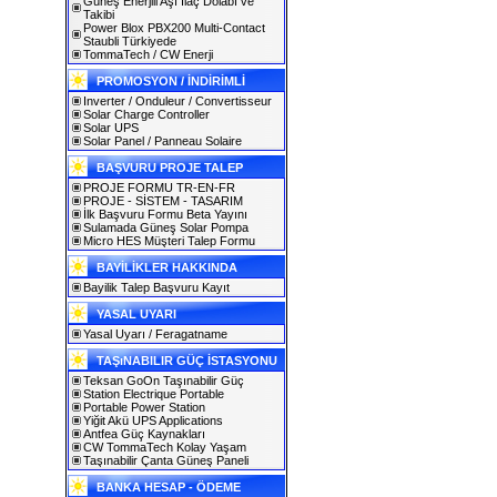
Güneş Enerjili Aşı İlaç Dolabı ve
Takibi
Power Blox PBX200 Multi-Contact
Staubli Türkiyede
TommaTech / CW Enerji
PROMOSYON / İNDİRİMLİ
Inverter / Onduleur / Convertisseur
Solar Charge Controller
Solar UPS
Solar Panel / Panneau Solaire
BAŞVURU PROJE TALEP
PROJE FORMU TR-EN-FR
PROJE - SİSTEM - TASARIM
İlk Başvuru Formu Beta Yayını
Sulamada Güneş Solar Pompa
Micro HES Müşteri Talep Formu
BAYİLİKLER HAKKINDA
Bayilik Talep Başvuru Kayıt
YASAL UYARI
Yasal Uyarı / Feragatname
TAŞıNABILIR GÜÇ İSTASYONU
Teksan GoOn Taşınabilir Güç
Station Electrique Portable
Portable Power Station
Yiğit Akü UPS Applications
Antfea Güç Kaynakları
CW TommaTech Kolay Yaşam
Taşınabilir Çanta Güneş Paneli
BANKA HESAP - ÖDEME