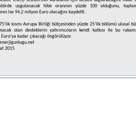
nebilir enerji tesislerinin kurulumu için destek sağlanacağını ifade 
ktörde uygulanacak hibe oranının yüzde 100 olduğunu, topla
ının ise 94.2 milyon Euro olacağını kaydetti.
75’lik kısmı Avrupa Birliği bütçesinden yüzde 25’lik bölümü ulusal b
anacak olan desteklerin yatırımcıların kendi katkısı ile bu raka
 Euro’ya kadar çıkacağı öngörülüyor.
/enerjigunlugu.net
at 2015