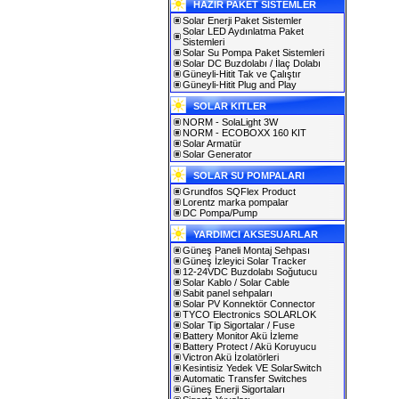
HAZIR PAKET SİSTEMLER
Solar Enerji Paket Sistemler
Solar LED Aydınlatma Paket
Sistemleri
Solar Su Pompa Paket Sistemleri
Solar DC Buzdolabı / İlaç Dolabı
Güneyli-Hitit Tak ve Çalıştır
Güneyli-Hitit Plug and Play
SOLAR KITLER
NORM - SolaLight 3W
NORM - ECOBOXX 160 KIT
Solar Armatür
Solar Generator
SOLAR SU POMPALARI
Grundfos SQFlex Product
Lorentz marka pompalar
DC Pompa/Pump
YARDIMCI AKSESUARLAR
Güneş Paneli Montaj Sehpası
Güneş İzleyici Solar Tracker
12-24VDC Buzdolabı Soğutucu
Solar Kablo / Solar Cable
Sabit panel sehpaları
Solar PV Konnektör Connector
TYCO Electronics SOLARLOK
Solar Tip Sigortalar / Fuse
Battery Monitor Akü İzleme
Battery Protect / Akü Koruyucu
Victron Akü İzolatörleri
Kesintisiz Yedek VE SolarSwitch
Automatic Transfer Switches
Güneş Enerji Sigortaları