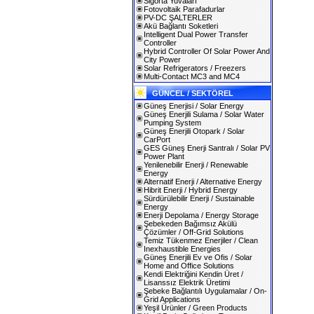
Sigorta Yuvaları
Fotovoltaik Parafadurlar
PV-DC ŞALTERLER
Akü Bağlantı Soketleri
Intelligent Dual Power Transfer
Controller
Hybrid Controller Of Solar Power And
City Power
Solar Refrigerators / Freezers
Multi-Contact MC3 and MC4
GÜNCEL / SEKTÖREL
Güneş Enerjisi / Solar Energy
Güneş Enerjili Sulama / Solar Water
Pumping System
Güneş Enerjili Otopark / Solar
CarPort
GES Güneş Enerji Santralı / Solar PV
Power Plant
Yenilenebilir Enerji / Renewable
Energy
Alternatif Enerji / Alternative Energy
Hibrit Enerji / Hybrid Energy
Sürdürülebilir Enerji / Sustainable
Energy
Enerji Depolama / Energy Storage
Şebekeden Bağımsız Akülü
Çözümler / Off-Grid Solutions
Temiz Tükenmez Enerjiler / Clean
Inexhaustible Energies
Güneş Enerjili Ev ve Ofis / Solar
Home and Office Solutions
Kendi Elektriğini Kendin Üret /
Lisanssız Elektrik Üretimi
Şebeke Bağlantılı Uygulamalar / On-
Grid Applications
Yeşil Ürünler / Green Products