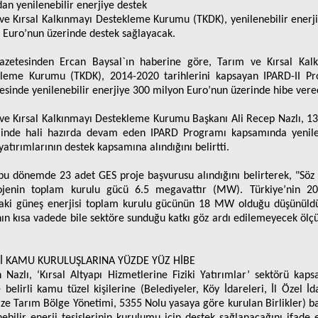
an yenilenebilir enerjiye destek
ve Kırsal Kalkınmayı Destekleme Kurumu (TKDK), yenilenebilir enerj
 Euro’nun üzerinde destek sağlayacak.
azetesinden Ercan Baysal`ın haberine göre, Tarım ve Kırsal Kal
leme Kurumu (TKDK), 2014-2020 tarihlerini kapsayan IPARD-II P
esinde yenilenebilir enerjiye 300 milyon Euro’nun üzerinde hibe vere
ve Kırsal Kalkınmayı Destekleme Kurumu Başkanı Ali Recep Nazlı, 13
inde hali hazırda devam eden IPARD Programı kapsamında yenilen
yatırımlarının destek kapsamına alındığını belirtti.
 bu dönemde 23 adet GES proje başvurusu alındığını belirterek, "Söz
ojenin toplam kurulu gücü 6.5 megavattır (MW). Türkiye’nin 201
aki güneş enerjisi toplam kurulu gücünün 18 MW olduğu düşünül
ın kısa vadede bile sektöre sunduğu katkı göz ardı edilemeyecek ölç
Lİ KAMU KURULUŞLARINA YÜZDE YÜZ HİBE
 Nazlı, ‘Kırsal Altyapı Hizmetlerine Fiziki Yatırımlar’ sektörü kap
 belirli kamu tüzel kişilerine (Belediyeler, Köy İdareleri, İl Özel İda
ze Tarım Bölge Yönetimi, 5355 Nolu yasaya göre kurulan Birlikler) b