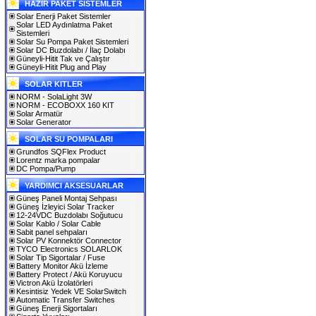
HAZIR PAKET SİSTEMLER
Solar Enerji Paket Sistemler
Solar LED Aydınlatma Paket
Sistemleri
Solar Su Pompa Paket Sistemleri
Solar DC Buzdolabı / İlaç Dolabı
Güneyli-Hitit Tak ve Çalıştır
Güneyli-Hitit Plug and Play
SOLAR KITLER
NORM - SolaLight 3W
NORM - ECOBOXX 160 KIT
Solar Armatür
Solar Generator
SOLAR SU POMPALARI
Grundfos SQFlex Product
Lorentz marka pompalar
DC Pompa/Pump
YARDIMCI AKSESUARLAR
Güneş Paneli Montaj Sehpası
Güneş İzleyici Solar Tracker
12-24VDC Buzdolabı Soğutucu
Solar Kablo / Solar Cable
Sabit panel sehpaları
Solar PV Konnektör Connector
TYCO Electronics SOLARLOK
Solar Tip Sigortalar / Fuse
Battery Monitor Akü İzleme
Battery Protect / Akü Koruyucu
Victron Akü İzolatörleri
Kesintisiz Yedek VE SolarSwitch
Automatic Transfer Switches
Güneş Enerji Sigortaları