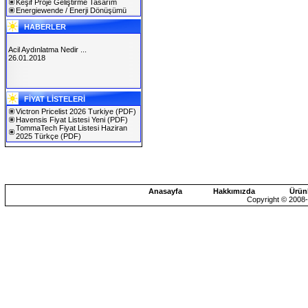
Keşif Proje Geliştirme Tasarım
Energiewende / Enerji Dönüşümü
HABERLER
Acil Aydınlatma Nedir ...
26.01.2018
SOLAREX ISTANBUL 2019
FİYAT LİSTELERİ
30.01.2019
Victron Pricelist 2026 Turkiye
(PDF)
Havensis Fiyat Listesi Yeni
(PDF)
TommaTech Fiyat Listesi Haziran
2025 Türkçe
(PDF)
Anasayfa
Hakkımızda
Ürün
Copyright © 2008-2