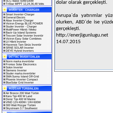
SCC-Basic 50W/100W
dolar olarak gerçekleşti.
TriStar MPPT 12,24,36,48 Volts
INVERTER - CHARGER
Smart Inverter-Charger
Avrupa`da yatırımlar yü
General Electric
Abax Inverter-Charger
olurken, ABD`de ise yüzde
Victron Energy BLUE POWER
Studer Inverter - Charger
gerçekleşti.
MultiPower Hibrid / Melez
Back-Up Island Systems
http://enerjigunlugu.net
Tescom Solar İnverter İnvertör
Victron Easy Solar Combines
14.07.2015
LV Hibrit İnverter
Havensis Tam Sinüs İnvertör
SRNE SOLAR Inverter
DEYE Hybrid Inverters
DC / AC İNVERTÖRLER
Norm marka invertörler
Fronius Solar Electronics
Solon Inverter
Siemens Inverter
Studer marka invertörler
SMA Sunny Island Off-Grid
Phoenix Inverter Compact
BlueSolar Grid Inverter
RÜZGAR TÜRBINLERI
Air Breeze 200 Watt Türbin
Kara Tipi 400 W Land
Deniz Tipi 400 W Marine
VIND 12V-400W / 24V-600W
300 Watt Rüzgar Türbini
Skystream 3.7 Southwest