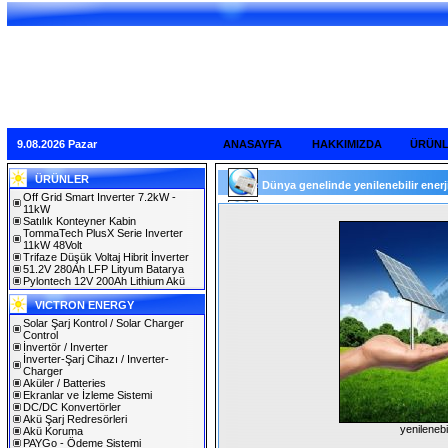
9.08.2026 Pazar
ANASAYFA
HAKKIMIZDA
ÜRÜN
ÜRÜNLER
Dünya genelinde yenilenebilir enerji y
Off Grid Smart Inverter 7.2kW -
11kW
Satılık Konteyner Kabin
TommaTech PlusX Serie Inverter
11kW 48Volt
Trifaze Düşük Voltaj Hibrit İnverter
51.2V 280Ah LFP Lityum Batarya
Pylontech 12V 200Ah Lithium Akü
VICTRON ENERGY
Solar Şarj Kontrol / Solar Charger
Control
İnvertör / Inverter
İnverter-Şarj Cihazı / Inverter-
Charger
Aküler / Batteries
Ekranlar ve İzleme Sistemi
DC/DC Konvertörler
Akü Şarj Redresörleri
yenilenebi
Akü Koruma
PAYGo - Ödeme Sistemi