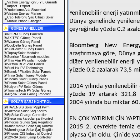
Victron Energy için 5 YIL Garanti
Import - Export
Yedekleme Ada Sistemleri
Yenilenebilir enerji yatırıml
Victron Energy Marine
Cep Telefonu Şarj Cihazı Solar
Dünya genelinde yenilenebi
Mobile Phone Charger
çeyreğinde yüzde 0.2 azald
GÜNEŞ PANELLERI
NORM Güneş Panelleri
AXITEC Güneş Paneli
Waaree Güneş Paneli
Bloomberg New Energy 
EcoDelta Güneş Paneli
SunPower Güneş Paneli
araştırmaya göre, Dünya g
TopraySolar Modules
Sunrise / Solartech modules
Thin Film PV solar module
diğer yenilenebilir enerji 
Victron BlueSolar Panels
SunLink PV Technology
yüzde 0.2 azalarak 73,5 mi
Esnek / Flexible Solar Panels
Trina Solar Honey Module
Shems Solar Güneş Paneli
Phono Solar Güneş Paneli
2014 yılında yenilenebilir 
Kalyon PV Solar Güneş
TommaTech PV Solar Güneş
yüzde 19 artarak 321,8 m
Arçelik Solar Güneş Panelleri
2004 yılında bu miktar 60.
SOLAR ŞARJ KONTROL
HAVENSİS Solar Mppt Pwm
Voltronic Solar Şarj Kontrol
EpSolar Charge Controller
EN ÇOK YATIRIMI ÇİN YAPT
Steca marka solar şarj kontrol
Phocos Güneş Şarj Regülatör
2015 2. çeyrekte temiz e
Must Marka Solar Şarj Kontrol
Morningstar Solar Şarj Regüle
Phocos CIS Industrial Control
piyasa Çin oldu. Çin`de ya
12V-3A Solar Lamp Controller