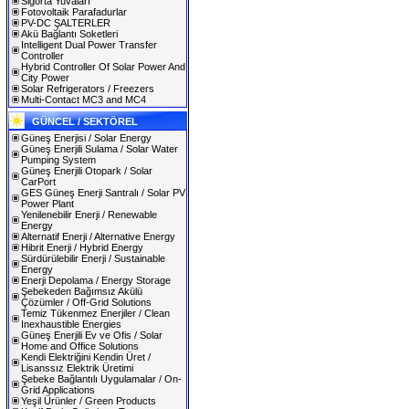
Sigorta Yuvaları
Fotovoltaik Parafadurlar
PV-DC ŞALTERLER
Akü Bağlantı Soketleri
Intelligent Dual Power Transfer
Controller
Hybrid Controller Of Solar Power And
City Power
Solar Refrigerators / Freezers
Multi-Contact MC3 and MC4
GÜNCEL / SEKTÖREL
Güneş Enerjisi / Solar Energy
Güneş Enerjili Sulama / Solar Water
Pumping System
Güneş Enerjili Otopark / Solar
CarPort
GES Güneş Enerji Santralı / Solar PV
Power Plant
Yenilenebilir Enerji / Renewable
Energy
Alternatif Enerji / Alternative Energy
Hibrit Enerji / Hybrid Energy
Sürdürülebilir Enerji / Sustainable
Energy
Enerji Depolama / Energy Storage
Şebekeden Bağımsız Akülü
Çözümler / Off-Grid Solutions
Temiz Tükenmez Enerjiler / Clean
Inexhaustible Energies
Güneş Enerjili Ev ve Ofis / Solar
Home and Office Solutions
Kendi Elektriğini Kendin Üret /
Lisanssız Elektrik Üretimi
Şebeke Bağlantılı Uygulamalar / On-
Grid Applications
Yeşil Ürünler / Green Products