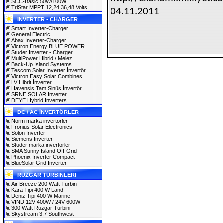
SCC-Basic 50W/100W
TriStar MPPT 12,24,36,48 Volts
04.11.2011
INVERTER - CHARGER
Smart Inverter-Charger
General Electric
Abax Inverter-Charger
Victron Energy BLUE POWER
Studer Inverter - Charger
MultiPower Hibrid / Melez
Back-Up Island Systems
Tescom Solar İnverter İnvertör
Victron Easy Solar Combines
LV Hibrit İnverter
Havensis Tam Sinüs İnvertör
SRNE SOLAR Inverter
DEYE Hybrid Inverters
DC / AC İNVERTÖRLER
Norm marka invertörler
Fronius Solar Electronics
Solon Inverter
Siemens Inverter
Studer marka invertörler
SMA Sunny Island Off-Grid
Phoenix Inverter Compact
BlueSolar Grid Inverter
RÜZGAR TÜRBINLERI
Air Breeze 200 Watt Türbin
Kara Tipi 400 W Land
Deniz Tipi 400 W Marine
VIND 12V-400W / 24V-600W
300 Watt Rüzgar Türbini
Skystream 3.7 Southwest