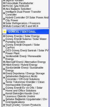
Sigorta Yuvaları
Fotovoltaik Parafadurlar
PV-DC ŞALTERLER
Akü Bağlantı Soketleri
Intelligent Dual Power Transfer
Controller
Hybrid Controller Of Solar Power And
City Power
Solar Refrigerators / Freezers
Multi-Contact MC3 and MC4
GÜNCEL / SEKTÖREL
Güneş Enerjisi / Solar Energy
Güneş Enerjili Sulama / Solar Water
Pumping System
Güneş Enerjili Otopark / Solar
CarPort
GES Güneş Enerji Santralı / Solar PV
Power Plant
Yenilenebilir Enerji / Renewable
Energy
Alternatif Enerji / Alternative Energy
Hibrit Enerji / Hybrid Energy
Sürdürülebilir Enerji / Sustainable
Energy
Enerji Depolama / Energy Storage
Şebekeden Bağımsız Akülü
Çözümler / Off-Grid Solutions
Temiz Tükenmez Enerjiler / Clean
Inexhaustible Energies
Güneş Enerjili Ev ve Ofis / Solar
Home and Office Solutions
Kendi Elektriğini Kendin Üret /
Lisanssız Elektrik Üretimi
Şebeke Bağlantılı Uygulamalar / On-
Grid Applications
Yeşil Ürünler / Green Products