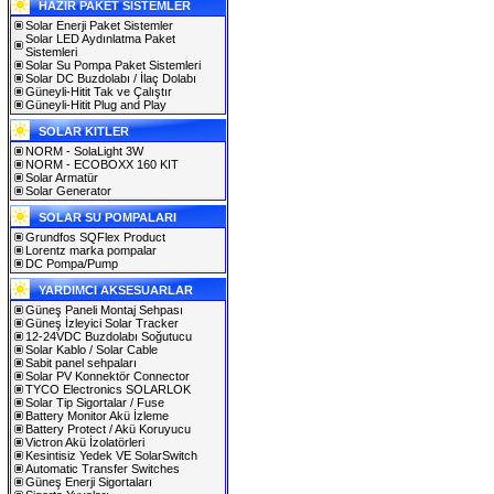
HAZIR PAKET SİSTEMLER
Solar Enerji Paket Sistemler
Solar LED Aydınlatma Paket
Sistemleri
Solar Su Pompa Paket Sistemleri
Solar DC Buzdolabı / İlaç Dolabı
Güneyli-Hitit Tak ve Çalıştır
Güneyli-Hitit Plug and Play
SOLAR KITLER
NORM - SolaLight 3W
NORM - ECOBOXX 160 KIT
Solar Armatür
Solar Generator
SOLAR SU POMPALARI
Grundfos SQFlex Product
Lorentz marka pompalar
DC Pompa/Pump
YARDIMCI AKSESUARLAR
Güneş Paneli Montaj Sehpası
Güneş İzleyici Solar Tracker
12-24VDC Buzdolabı Soğutucu
Solar Kablo / Solar Cable
Sabit panel sehpaları
Solar PV Konnektör Connector
TYCO Electronics SOLARLOK
Solar Tip Sigortalar / Fuse
Battery Monitor Akü İzleme
Battery Protect / Akü Koruyucu
Victron Akü İzolatörleri
Kesintisiz Yedek VE SolarSwitch
Automatic Transfer Switches
Güneş Enerji Sigortaları