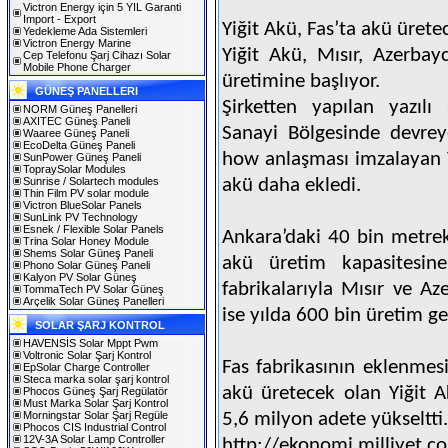
Victron Energy için 5 YIL Garanti
Import - Export
Yiğit Akü, Fas’ta akü ürete
Yedekleme Ada Sistemleri
Victron Energy Marine
Yiğit Akü, Mısır, Azerba
Cep Telefonu Şarj Cihazı Solar
Mobile Phone Charger
üretimine başlıyor.
GÜNEŞ PANELLERI
Şirketten yapılan yazılı
NORM Güneş Panelleri
AXITEC Güneş Paneli
Sanayi Bölgesinde devrey
Waaree Güneş Paneli
EcoDelta Güneş Paneli
how anlaşması imzalayan Yi
SunPower Güneş Paneli
TopraySolar Modules
Sunrise / Solartech modules
akü daha ekledi.
Thin Film PV solar module
Victron BlueSolar Panels
SunLink PV Technology
Esnek / Flexible Solar Panels
Ankara’daki 40 bin metrek
Trina Solar Honey Module
Shems Solar Güneş Paneli
akü üretim kapasitesine
Phono Solar Güneş Paneli
Kalyon PV Solar Güneş
fabrikalarıyla Mısır ve Az
TommaTech PV Solar Güneş
Arçelik Solar Güneş Panelleri
ise yılda 600 bin üretim ge
SOLAR ŞARJ KONTROL
HAVENSİS Solar Mppt Pwm
Voltronic Solar Şarj Kontrol
Fas fabrikasının eklenmesi
EpSolar Charge Controller
Steca marka solar şarj kontrol
akü üretecek olan Yiğit Ak
Phocos Güneş Şarj Regülatör
Must Marka Solar Şarj Kontrol
Morningstar Solar Şarj Regüle
5,6 milyon adete yükseltti.
Phocos CIS Industrial Control
12V-3A Solar Lamp Controller
http://ekonomi.milliyet.c