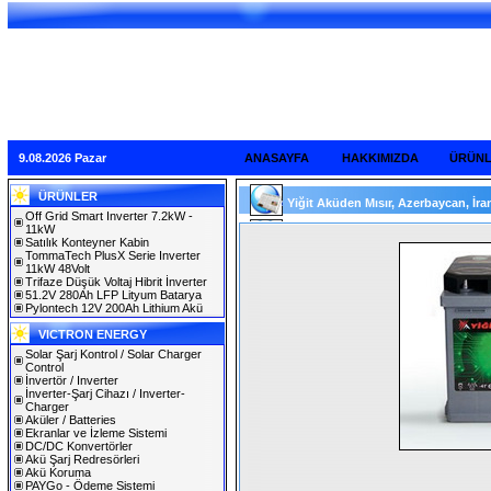
9.08.2026 Pazar
ANASAYFA
HAKKIMIZDA
ÜRÜN
ÜRÜNLER
Yiğit Aküden Mısır, Azerbaycan, İran
Off Grid Smart Inverter 7.2kW -
11kW
Satılık Konteyner Kabin
TommaTech PlusX Serie Inverter
11kW 48Volt
Trifaze Düşük Voltaj Hibrit İnverter
51.2V 280Ah LFP Lityum Batarya
Pylontech 12V 200Ah Lithium Akü
VICTRON ENERGY
Solar Şarj Kontrol / Solar Charger
Control
İnvertör / Inverter
İnverter-Şarj Cihazı / Inverter-
Charger
Aküler / Batteries
Ekranlar ve İzleme Sistemi
DC/DC Konvertörler
Akü Şarj Redresörleri
Akü Koruma
PAYGo - Ödeme Sistemi