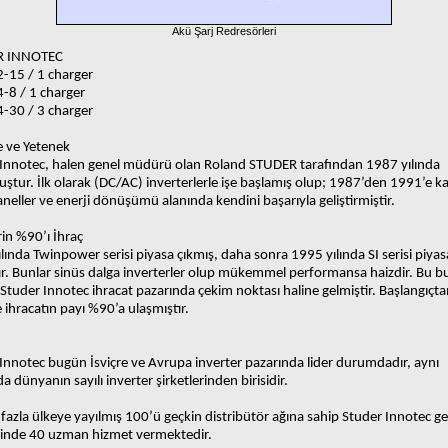
Akü Şarj Redresörleri
R INNOTEC
-15 / 1 charger
-8 / 1 charger
-30 / 3 charger
e ve Yetenek
Innotec, halen genel müdürü olan Roland STUDER tarafından 1987 yılında
ştur. İlk olarak (DC/AC) inverterlerle işe başlamış olup; 1987’den 1991’e k
aneller ve enerji dönüşümü alanında kendini başarıyla geliştirmiştir.
in %90’ı İhraç
lında Twinpower serisi piyasa çıkmış, daha sonra 1995 yılında SI serisi piya
ır. Bunlar sinüs dalga inverterler olup mükemmel performansa haizdir. Bu 
e Studer Innotec ihracat pazarında çekim noktası haline gelmiştir. Başlangıçt
ihracatın payı %90’a ulaşmıştır.
Innotec bugün İsviçre ve Avrupa inverter pazarında lider durumdadır, aynı
 dünyanın sayılı inverter şirketlerinden birisidir.
fazla ülkeye yayılmış 100’ü geçkin distribütör ağına sahip Studer Innotec g
inde 40 uzman hizmet vermektedir.