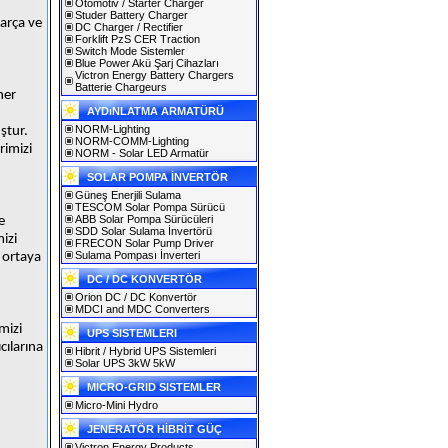
Otomotiv / Starter Charger
Studer Battery Charger
parça ve
DC Charger / Rectifier
Forklift PzS CER Traction
Switch Mode Sistemler
Blue Power Akü Şarj Cihazları
Victron Energy Battery Chargers
Batterie Chargeurs
her
AYDıNLATMA ARMATÜRÜ
NORM-Lighting
ştur.
NORM-COMM-Lighting
rimizi
NORM - Solar LED Armatür
SOLAR POMPA İNVERTÖR
Güneş Enerjili Sulama
TESCOM Solar Pompa Sürücü
ABB Solar Pompa Sürücüleri
e
SDD Solar Sulama İnvertörü
mizi
FRECON Solar Pump Driver
Sulama Pompası İnverteri
 ortaya
DC / DC KONVERTÖR
Orion DC / DC Konvertör
MDCI and MDC Converters
mizi
UPS SISTEMLERI
cılarına
Hibrit / Hybrid UPS Sistemleri
Solar UPS 3kW 5kW
MICRO-GRID SISTEMLER
Micro-Mini Hydro
JENERATÖR HİBRİT GÜÇ
Victron Energy Products