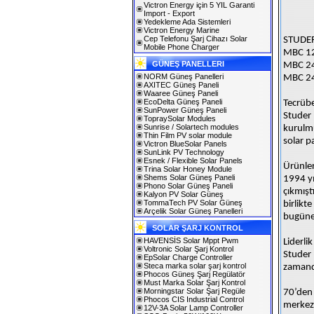
Victron Energy için 5 YIL Garanti
Import - Export
Yedekleme Ada Sistemleri
Victron Energy Marine
Cep Telefonu Şarj Cihazı Solar
STUDE
Mobile Phone Charger
MBC 12
GÜNEŞ PANELLERI
MBC 24
NORM Güneş Panelleri
MBC 24
AXITEC Güneş Paneli
Waaree Güneş Paneli
EcoDelta Güneş Paneli
Tecrüb
SunPower Güneş Paneli
Studer 
TopraySolar Modules
Sunrise / Solartech modules
kurulmu
Thin Film PV solar module
solar p
Victron BlueSolar Panels
SunLink PV Technology
Esnek / Flexible Solar Panels
Ürünler
Trina Solar Honey Module
Shems Solar Güneş Paneli
1994 yı
Phono Solar Güneş Paneli
çıkmışt
Kalyon PV Solar Güneş
TommaTech PV Solar Güneş
birlikt
Arçelik Solar Güneş Panelleri
bugüne 
SOLAR ŞARJ KONTROL
HAVENSİS Solar Mppt Pwm
Liderlik
Voltronic Solar Şarj Kontrol
Studer 
EpSolar Charge Controller
Steca marka solar şarj kontrol
zamanda
Phocos Güneş Şarj Regülatör
Must Marka Solar Şarj Kontrol
Morningstar Solar Şarj Regüle
70’den 
Phocos CIS Industrial Control
merkez
12V-3A Solar Lamp Controller