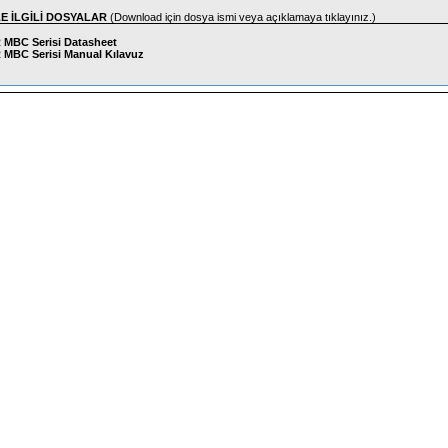
LE İLGİLİ DOSYALAR
(Download için dosya ismi veya açıklamaya tıklayınız.)
MBC Serisi Datasheet
MBC Serisi Manual Kılavuz