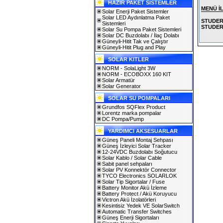
HAZIR PAKET SİSTEMLER
MENÜ İ
Solar Enerji Paket Sistemler
Solar LED Aydınlatma Paket
STUDER 
Sistemleri
STUDER 
Solar Su Pompa Paket Sistemleri
Solar DC Buzdolabı / İlaç Dolabı
Güneyli-Hitit Tak ve Çalıştır
Güneyli-Hitit Plug and Play
SOLAR KITLER
NORM - SolaLight 3W
NORM - ECOBOXX 160 KIT
Solar Armatür
Solar Generator
SOLAR SU POMPALARI
Grundfos SQFlex Product
Lorentz marka pompalar
DC Pompa/Pump
YARDIMCI AKSESUARLAR
Güneş Paneli Montaj Sehpası
Güneş İzleyici Solar Tracker
12-24VDC Buzdolabı Soğutucu
Solar Kablo / Solar Cable
Sabit panel sehpaları
Solar PV Konnektör Connector
TYCO Electronics SOLARLOK
Solar Tip Sigortalar / Fuse
Battery Monitor Akü İzleme
Battery Protect / Akü Koruyucu
Victron Akü İzolatörleri
Kesintisiz Yedek VE SolarSwitch
Automatic Transfer Switches
Güneş Enerji Sigortaları