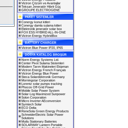
Victron Çözüm ve Avantajlar
Teksan Jeneratör Hibrit Güç
GROUPE ELECTROGENE
PAKET SISTEMLER
Conergy konut kitleri
Conergy damla sulama kitleri
Elektronik jeneratör solar box
FOX ESS HYBRID ALL-IN-ONE
Victron Energy HybridBox
BATTERY CHARGER
Victron Blue Power IP20, IP65
DOSYA KATALOG BROŞÜR
Norm Energy Systems Ltd.
Center Pivot Sulama Sistemleri
Modern Tarım Makineleri Ekipman
Victron Energy French Français
Victron Energy Blue Power
Steca Solarelektronik Germany
Morningstar Corporation
Lorentz solar pumps tracking
Phocos Off-Grid Power
Mobile Solar Power System
Solar-Log Maximized Sunpower
Solon Corporation
Micro Inverter AEconversion
Symtech Solar
ECO Delta
ReneSola Green Energy Products
SchneiderElectric Solar Power
Solutions
Mutlu Stationary Batteries
SOLARWAY Lantern Portable