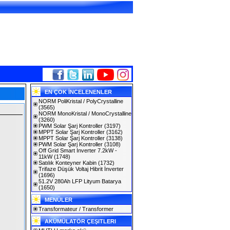
EN ÇOK İNCELENENLER
NORM PoliKristal / PolyCrystalline
(3565)
NORM MonoKristal / MonoCrystalline
(3260)
PWM Solar Şarj Kontroller
(3197)
MPPT Solar Şarj Kontroller
(3162)
MPPT Solar Şarj Kontroller
(3138)
PWM Solar Şarj Kontroller
(3108)
Off Grid Smart Inverter 7.2kW -
11kW
(1748)
Satılık Konteyner Kabin
(1732)
Trifaze Düşük Voltaj Hibrit İnverter
(1696)
51.2V 280Ah LFP Lityum Batarya
(1650)
MENÜLER
Transformateur / Transformer
AKÜMÜLATÖR ÇEŞITLERI