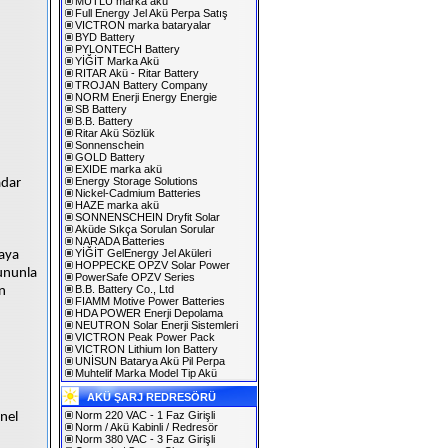
MUTLU marka akü
Full Energy Jel Akü Perpa Satış
VICTRON marka bataryalar
BYD Battery
PYLONTECH Battery
YİĞİT Marka Akü
RITAR Akü - Ritar Battery
TROJAN Battery Company
NORM Enerji Energy Energie
SB Battery
B.B. Battery
Ritar Akü Sözlük
Sonnenschein
GOLD Battery
EXIDE marka akü
Energy Storage Solutions
adar
Nickel-Cadmium Batteries
HAZE marka akü
SONNENSCHEIN Dryfit Solar
Aküde Sıkça Sorulan Sorular
NARADA Batteries
YİĞİT GelEnergy Jel Aküleri
saya
HOPPECKE OPZV Solar Power
bununla
PowerSafe OPZV Series
B.B. Battery Co., Ltd
an
FIAMM Motive Power Batteries
HDA POWER Enerji Depolama
NEUTRON Solar Enerji Sistemleri
VICTRON Peak Power Pack
VICTRON Lithium Ion Battery
UNİSUN Batarya Akü Pil Perpa
Muhtelif Marka Model Tip Akü
AKÜ ŞARJ REDRESÖRÜ
Norm 220 VAC - 1 Faz Girişli
enel
Norm / Akü Kabinli / Redresör
Norm 380 VAC - 3 Faz Girişli