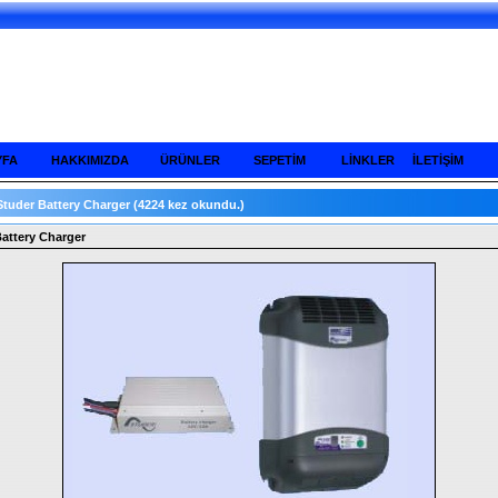
YFA
HAKKIMIZDA
ÜRÜNLER
SEPETİM
LİNKLER
İLETİŞİM
Studer Battery Charger
(4224 kez okundu.)
attery Charger