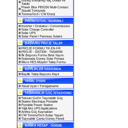
Güneş Enerjili Aşı İlaç Dolabı ve
Takibi
Power Blox PBX200 Multi-Contact
Staubli Türkiyede
TommaTech / CW Enerji
PROMOSYON / İNDİRİMLİ
Inverter / Onduleur / Convertisseur
Solar Charge Controller
Solar UPS
Solar Panel / Panneau Solaire
BAŞVURU PROJE TALEP
PROJE FORMU TR-EN-FR
PROJE - SİSTEM - TASARIM
İlk Başvuru Formu Beta Yayını
Sulamada Güneş Solar Pompa
Micro HES Müşteri Talep Formu
BAYİLİKLER HAKKINDA
Bayilik Talep Başvuru Kayıt
YASAL UYARI
Yasal Uyarı / Feragatname
TAŞıNABILIR GÜÇ İSTASYONU
Teksan GoOn Taşınabilir Güç
Station Electrique Portable
Portable Power Station
Yiğit Akü UPS Applications
Antfea Güç Kaynakları
CW TommaTech Kolay Yaşam
Taşınabilir Çanta Güneş Paneli
BANKA HESAP - ÖDEME