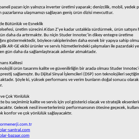
aneli pazarı için yalnızca inverter üretimi yaparak; denizcilik, mobil, yedek 
 pazarlarına ulaşmamızı sağlayan geniş ürün dizisi mevcuttur.
de Bütünlük ve Esneklik
felsefesi, üretim sürecini A’dan Z’ye kadar ustalıkla sürdürmek, ürün satışını 
ün daha da artırmaktır. Bu niçin Studer Innotec’in dikey entegre üretime
ğını göstermektedir, böylece rakiplerinden daha esnek bir yapıya sahip olmu
işilik AR-GE ekibi ürünler ve servis hizmetlerindeki çalışmaları ile pazardaki ye
en gün daha da sağlamlaştıracak adımlar atmaktadır.
ans Kalitesi
eknolojili ürün tasarımı kalite ve güvenilirliğin bir arada olması Studer Innotec’
restij sağlamıştır. Bu Dijital Sinyal İşlemcileri (DSP) son teknolojileri seçtiği
aktadır. Şöyle ki, yüksek performans ve verim bunların doğal sonucu olarak
r.
 ve Çok Yönlülük
te bu seçimimiz kalite ve servis için yol gösterici olacak ve stratejik eksenleri
acaktır. Gelecek nesil inverterlerimiz performansının ötesine geçecek, kullanı
k konfor ve çok yönlülük sağlayacaktır.
rmenerji.com.tr
lar-santral.com
lar-bazaar.com