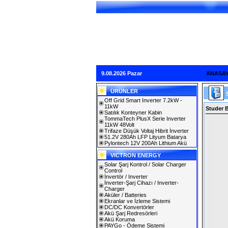
9.08.2026 Pazar
ANASA
ÜRÜNLER
Off Grid Smart Inverter 7.2kW -
11kW
Studer B
Satılık Konteyner Kabin
TommaTech PlusX Serie Inverter
11kW 48Volt
Trifaze Düşük Voltaj Hibrit İnverter
51.2V 280Ah LFP Lityum Batarya
Pylontech 12V 200Ah Lithium Akü
VICTRON ENERGY
Solar Şarj Kontrol / Solar Charger
Control
İnvertör / Inverter
İnverter-Şarj Cihazı / Inverter-
Charger
Aküler / Batteries
Ekranlar ve İzleme Sistemi
DC/DC Konvertörler
Akü Şarj Redresörleri
Akü Koruma
PAYGo - Ödeme Sistemi