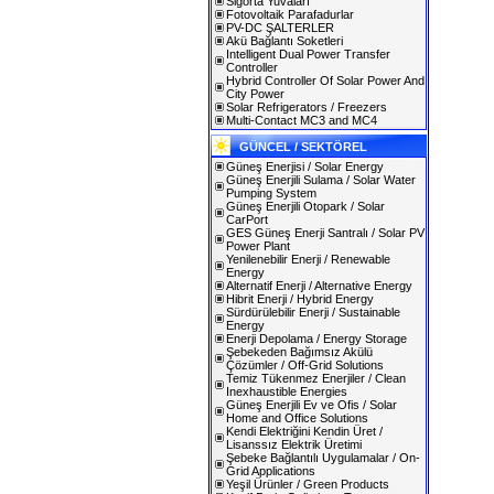
Sigorta Yuvaları
Fotovoltaik Parafadurlar
PV-DC ŞALTERLER
Akü Bağlantı Soketleri
Intelligent Dual Power Transfer
Controller
Hybrid Controller Of Solar Power And
City Power
Solar Refrigerators / Freezers
Multi-Contact MC3 and MC4
GÜNCEL / SEKTÖREL
Güneş Enerjisi / Solar Energy
Güneş Enerjili Sulama / Solar Water
Pumping System
Güneş Enerjili Otopark / Solar
CarPort
GES Güneş Enerji Santralı / Solar PV
Power Plant
Yenilenebilir Enerji / Renewable
Energy
Alternatif Enerji / Alternative Energy
Hibrit Enerji / Hybrid Energy
Sürdürülebilir Enerji / Sustainable
Energy
Enerji Depolama / Energy Storage
Şebekeden Bağımsız Akülü
Çözümler / Off-Grid Solutions
Temiz Tükenmez Enerjiler / Clean
Inexhaustible Energies
Güneş Enerjili Ev ve Ofis / Solar
Home and Office Solutions
Kendi Elektriğini Kendin Üret /
Lisanssız Elektrik Üretimi
Şebeke Bağlantılı Uygulamalar / On-
Grid Applications
Yeşil Ürünler / Green Products