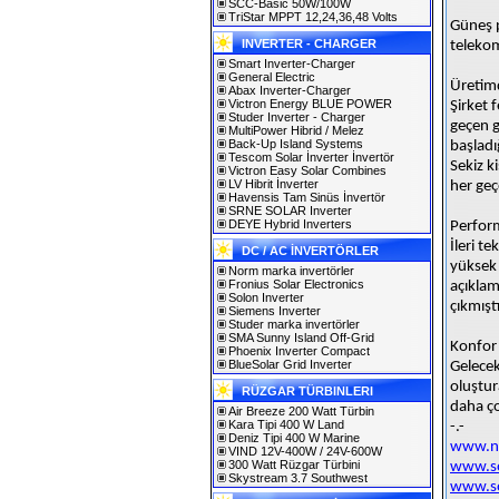
SCC-Basic 50W/100W
TriStar MPPT 12,24,36,48 Volts
Güneş p
INVERTER - CHARGER
telekom
Smart Inverter-Charger
General Electric
Üretim
Abax Inverter-Charger
Victron Energy BLUE POWER
Şirket 
Studer Inverter - Charger
geçen g
MultiPower Hibrid / Melez
Back-Up Island Systems
başladı
Tescom Solar İnverter İnvertör
Sekiz k
Victron Easy Solar Combines
LV Hibrit İnverter
her geç
Havensis Tam Sinüs İnvertör
SRNE SOLAR Inverter
DEYE Hybrid Inverters
Perform
İleri t
DC / AC İNVERTÖRLER
yüksek p
Norm marka invertörler
Fronius Solar Electronics
açıklam
Solon Inverter
çıkmıştı
Siemens Inverter
Studer marka invertörler
SMA Sunny Island Off-Grid
Konfor
Phoenix Inverter Compact
BlueSolar Grid Inverter
Gelecek
oluştur
RÜZGAR TÜRBINLERI
daha ço
Air Breeze 200 Watt Türbin
Kara Tipi 400 W Land
-.-
Deniz Tipi 400 W Marine
www.no
VIND 12V-400W / 24V-600W
300 Watt Rüzgar Türbini
www.so
Skystream 3.7 Southwest
www.so