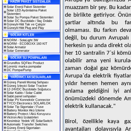
HAZIR PAKET SİSTEMLER
muazzam bir şey. Bu kadar 
Solar Enerji Paket Sistemler
Solar LED Aydınlatma Paket
Sistemleri
de birlikte getiriyor. Ön
Solar Su Pompa Paket Sistemleri
Solar DC Buzdolabı / İlaç Dolabı
şartlar altında bu far
Güneyli-Hitit Tak ve Çalıştır
Güneyli-Hitit Plug and Play
olmaması. Bu farkın dev
SOLAR KITLER
değil, bu durum Avrupalı 
NORM - SolaLight 3W
NORM - ECOBOXX 160 KIT
herkesin şu anda direkt ol
Solar Armatür
Solar Generator
her 10 santralin 7`si köm
SOLAR SU POMPALARI
olabilir ama yeni kurula
Grundfos SQFlex Product
Lorentz marka pompalar
zaman doğal gaz kömürde
DC Pompa/Pump
Avrupa`da elektrik fiyatl
YARDIMCI AKSESUARLAR
Güneş Paneli Montaj Sehpası
yıldır hemen hemen aynı.
Güneş İzleyici Solar Tracker
12-24VDC Buzdolabı Soğutucu
anlama geldiğini iyi a
Solar Kablo / Solar Cable
Sabit panel sehpaları
önümüzdeki dönemde Amer
Solar PV Konnektör Connector
TYCO Electronics SOLARLOK
elektrik kullanacak."
Solar Tip Sigortalar / Fuse
Battery Monitor Akü İzleme
Battery Protect / Akü Koruyucu
Victron Akü İzolatörleri
Birol, özellikle kaya ga
Kesintisiz Yedek VE SolarSwitch
Automatic Transfer Switches
Güneş Enerji Sigortaları
avantajları dolayısıyla 