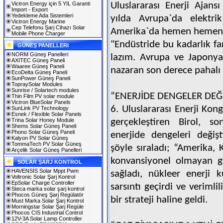
Victron Energy için 5 YIL Garanti
Uluslararası Enerji Ajans
Import - Export
Yedekleme Ada Sistemleri
yılda Avrupa`da elektrik
Victron Energy Marine
Cep Telefonu Şarj Cihazı Solar
Amerika`da hemen hemen ay
Mobile Phone Charger
"Endüstride bu kadarlık fa
GÜNEŞ PANELLERI
NORM Güneş Panelleri
lazım. Avrupa ve Japon
AXITEC Güneş Paneli
Waaree Güneş Paneli
nazaran son derece pahalı 
EcoDelta Güneş Paneli
SunPower Güneş Paneli
TopraySolar Modules
Sunrise / Solartech modules
“ENERJİDE DENGELER DEĞİ
Thin Film PV solar module
Victron BlueSolar Panels
6. Uluslararası Enerji Kon
SunLink PV Technology
Esnek / Flexible Solar Panels
Trina Solar Honey Module
gerçekleştiren Birol, 
Shems Solar Güneş Paneli
Phono Solar Güneş Paneli
enerjide dengeleri değiş
Kalyon PV Solar Güneş
TommaTech PV Solar Güneş
şöyle sıraladı; “Amerika, 
Arçelik Solar Güneş Panelleri
konvansiyonel olmayan ga
SOLAR ŞARJ KONTROL
HAVENSİS Solar Mppt Pwm
sağladı, nükleer enerji 
Voltronic Solar Şarj Kontrol
EpSolar Charge Controller
sarsıntı geçirdi ve verimlil
Steca marka solar şarj kontrol
Phocos Güneş Şarj Regülatör
bir strateji haline geldi.
Must Marka Solar Şarj Kontrol
Morningstar Solar Şarj Regüle
Phocos CIS Industrial Control
12V-3A Solar Lamp Controller