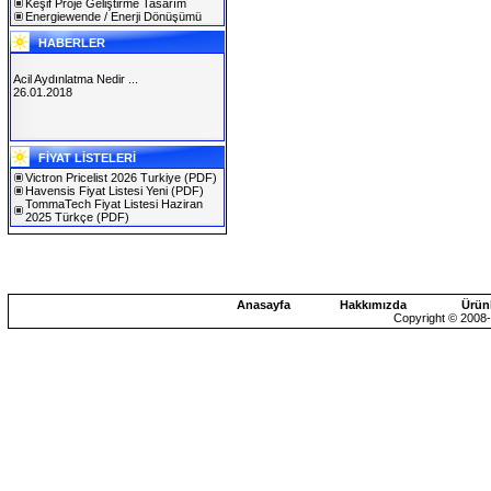
Keşif Proje Geliştirme Tasarım
Energiewende / Enerji Dönüşümü
HABERLER
Acil Aydınlatma Nedir ...
26.01.2018
SOLAREX ISTANBUL 2019
FİYAT LİSTELERİ
30.01.2019
Victron Pricelist 2026 Turkiye
(PDF)
Havensis Fiyat Listesi Yeni
(PDF)
TommaTech Fiyat Listesi Haziran
2025 Türkçe
(PDF)
Anasayfa
Hakkımızda
Ürün
Copyright © 2008-2