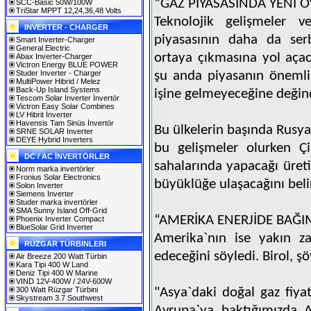
“GAZ PİYASASINDA YENİ 
SCC-Basic 50W/100W
TriStar MPPT 12,24,36,48 Volts
Teknolojik gelişmeler v
INVERTER - CHARGER
piyasasının daha da ser
Smart Inverter-Charger
General Electric
ortaya çıkmasına yol aça
Abax Inverter-Charger
Victron Energy BLUE POWER
Studer Inverter - Charger
şu anda piyasanın önemli
MultiPower Hibrid / Melez
Back-Up Island Systems
işine gelmeyeceğine değin
Tescom Solar İnverter İnvertör
Victron Easy Solar Combines
LV Hibrit İnverter
Havensis Tam Sinüs İnvertör
Bu ülkelerin başında Rusya`
SRNE SOLAR Inverter
DEYE Hybrid Inverters
bu gelişmeler olurken Çi
DC / AC İNVERTÖRLER
sahalarında yapacağı üret
Norm marka invertörler
Fronius Solar Electronics
büyüklüğe ulaşacağını belir
Solon Inverter
Siemens Inverter
Studer marka invertörler
SMA Sunny Island Off-Grid
“AMERİKA ENERJİDE BAĞIM
Phoenix Inverter Compact
BlueSolar Grid Inverter
Amerika`nın ise yakın za
RÜZGAR TÜRBINLERI
edeceğini söyledi. Birol, ş
Air Breeze 200 Watt Türbin
Kara Tipi 400 W Land
Deniz Tipi 400 W Marine
VIND 12V-400W / 24V-600W
300 Watt Rüzgar Türbini
"Asya`daki doğal gaz fiyat
Skystream 3.7 Southwest
Avrupa`ya baktığımızda A