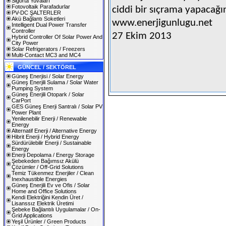
Sigorta Yuvaları
Fotovoltaik Parafadurlar
ciddi bir sıçrama yapacağın
PV-DC ŞALTERLER
Akü Bağlantı Soketleri
www.enerjigunlugu.net
Intelligent Dual Power Transfer
Controller
27 Ekim 2013
Hybrid Controller Of Solar Power And
City Power
Solar Refrigerators / Freezers
Multi-Contact MC3 and MC4
GÜNCEL / SEKTÖREL
Güneş Enerjisi / Solar Energy
Güneş Enerjili Sulama / Solar Water
Pumping System
Güneş Enerjili Otopark / Solar
CarPort
GES Güneş Enerji Santralı / Solar PV
Power Plant
Yenilenebilir Enerji / Renewable
Energy
Alternatif Enerji / Alternative Energy
Hibrit Enerji / Hybrid Energy
Sürdürülebilir Enerji / Sustainable
Energy
Enerji Depolama / Energy Storage
Şebekeden Bağımsız Akülü
Çözümler / Off-Grid Solutions
Temiz Tükenmez Enerjiler / Clean
Inexhaustible Energies
Güneş Enerjili Ev ve Ofis / Solar
Home and Office Solutions
Kendi Elektriğini Kendin Üret /
Lisanssız Elektrik Üretimi
Şebeke Bağlantılı Uygulamalar / On-
Grid Applications
Yeşil Ürünler / Green Products