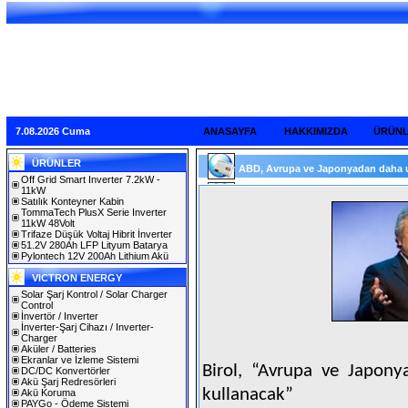
7.08.2026 Cuma
ANASAYFA
HAKKIMIZDA
ÜRÜN
ÜRÜNLER
ABD, Avrupa ve Japonyadan daha uc
Off Grid Smart Inverter 7.2kW -
11kW
Satılık Konteyner Kabin
TommaTech PlusX Serie Inverter
11kW 48Volt
Trifaze Düşük Voltaj Hibrit İnverter
51.2V 280Ah LFP Lityum Batarya
Pylontech 12V 200Ah Lithium Akü
VICTRON ENERGY
Solar Şarj Kontrol / Solar Charger
Control
İnvertör / Inverter
İnverter-Şarj Cihazı / Inverter-
Charger
Aküler / Batteries
Ekranlar ve İzleme Sistemi
Birol, “Avrupa ve Japony
DC/DC Konvertörler
Akü Şarj Redresörleri
kullanacak”
Akü Koruma
PAYGo - Ödeme Sistemi