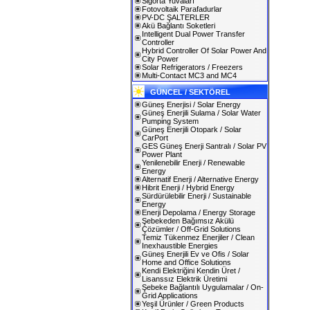
Sigorta Yuvaları
Fotovoltaik Parafadurlar
PV-DC ŞALTERLER
Akü Bağlantı Soketleri
Intelligent Dual Power Transfer
Controller
Hybrid Controller Of Solar Power And
City Power
Solar Refrigerators / Freezers
Multi-Contact MC3 and MC4
GÜNCEL / SEKTÖREL
Güneş Enerjisi / Solar Energy
Güneş Enerjili Sulama / Solar Water
Pumping System
Güneş Enerjili Otopark / Solar
CarPort
GES Güneş Enerji Santralı / Solar PV
Power Plant
Yenilenebilir Enerji / Renewable
Energy
Alternatif Enerji / Alternative Energy
Hibrit Enerji / Hybrid Energy
Sürdürülebilir Enerji / Sustainable
Energy
Enerji Depolama / Energy Storage
Şebekeden Bağımsız Akülü
Çözümler / Off-Grid Solutions
Temiz Tükenmez Enerjiler / Clean
Inexhaustible Energies
Güneş Enerjili Ev ve Ofis / Solar
Home and Office Solutions
Kendi Elektriğini Kendin Üret /
Lisanssız Elektrik Üretimi
Şebeke Bağlantılı Uygulamalar / On-
Grid Applications
Yeşil Ürünler / Green Products