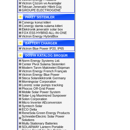
Victron Çözüm ve Avantajlar
Teksan Jeneratör Hibrit Güç
GROUPE ELECTROGENE
PAKET SISTEMLER
Conergy konut kitleri
Conergy damla sulama kitleri
Elektronik jeneratör solar box
FOX ESS HYBRID ALL-IN-ONE
Victron Energy HybridBox
BATTERY CHARGER
Victron Blue Power IP20, IP65
DOSYA KATALOG BROŞÜR
Norm Energy Systems Ltd.
Center Pivot Sulama Sistemleri
Modern Tarım Makineleri Ekipman
Victron Energy French Français
Victron Energy Blue Power
Steca Solarelektronik Germany
Morningstar Corporation
Lorentz solar pumps tracking
Phocos Off-Grid Power
Mobile Solar Power System
Solar-Log Maximized Sunpower
Solon Corporation
Micro Inverter AEconversion
Symtech Solar
ECO Delta
ReneSola Green Energy Products
SchneiderElectric Solar Power
Solutions
Mutlu Stationary Batteries
SOLARWAY Lantern Portable