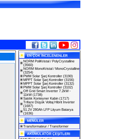
EN ÇOK İNCELENENLER
NORM PoliKristal / PolyCrystalline
(3560)
NORM MonoKristal / MonoCrystalline
(3254)
PWM Solar Şarj Kontroller
(3190)
MPPT Solar Şarj Kontroller
(3156)
MPPT Solar Şarj Kontroller
(3132)
PWM Solar Şarj Kontroller
(3102)
Off Grid Smart Inverter 7.2kW -
11kW
(1738)
Satılık Konteyner Kabin
(1717)
Trifaze Düşük Voltaj Hibrit İnverter
(1687)
51.2V 280Ah LFP Lityum Batarya
(1636)
MENÜLER
Transformateur / Transformer
AKÜMÜLATÖR ÇEŞITLERI