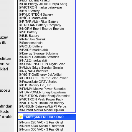
MUTLU marka akü
Full Energy Jel Akü Perpa Satış
VICTRON marka bataryalar
BYD Battery
PYLONTECH Battery
YİĞİT Marka Akü
RITAR Akü - Ritar Battery
TROJAN Battery Company
NORM Enerji Energy Energie
SB Battery
B.B. Battery
Kuzey
Ritar Akü Sözlük
 ilk
Sonnenschein
GOLD Battery
EXIDE marka akü
Energy Storage Solutions
Nickel-Cadmium Batteries
elirten
HAZE marka akü
ını ve
SONNENSCHEIN Dryfit Solar
Aküde Sıkça Sorulan Sorular
kleri
NARADA Batteries
YİĞİT GelEnergy Jel Aküleri
HOPPECKE OPZV Solar Power
PowerSafe OPZV Series
B.B. Battery Co., Ltd
FIAMM Motive Power Batteries
deposu
HDA POWER Enerji Depolama
NEUTRON Solar Enerji Sistemleri
VICTRON Peak Power Pack
VICTRON Lithium Ion Battery
afından
UNİSUN Batarya Akü Pil Perpa
Muhtelif Marka Model Tip Akü
ülkede
 Aralık
AKÜ ŞARJ REDRESÖRÜ
Norm 220 VAC - 1 Faz Girişli
Norm / Akü Kabinli / Redresör
Norm 380 VAC - 3 Faz Girişli