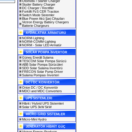
Otomotiv / Starter Charger
Studer Battery Charger
DC Charger / Rectifier
Forklift PzS CER Traction
Switch Mode Sistemler
Blue Power Akü Şarj Cihazları
Victron Energy Battery Chargers
Batterie Chargeurs
AYDıNLATMA ARMATÜRÜ
NORM-Lighting
NORM-COMM-Lighting
NORM - Solar LED Armatür
SOLAR POMPA İNVERTÖR
Güneş Enerjili Sulama
TESCOM Solar Pompa Sürücü
ABB Solar Pompa Sürücüleri
SDD Solar Sulama İnvertörü
FRECON Solar Pump Driver
Sulama Pompası İnverteri
DC / DC KONVERTÖR
Orion DC / DC Konvertör
MDCI and MDC Converters
UPS SISTEMLERI
Hibrit / Hybrid UPS Sistemleri
Solar UPS 3kW 5kW
MICRO-GRID SISTEMLER
Micro-Mini Hydro
JENERATÖR HİBRİT GÜÇ
Victron Energy Products