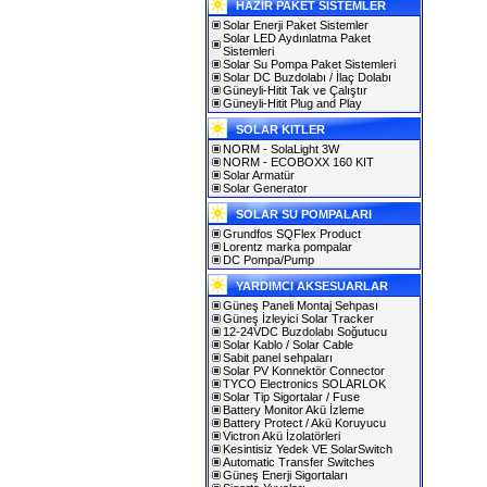
HAZIR PAKET SİSTEMLER
Solar Enerji Paket Sistemler
Solar LED Aydınlatma Paket
Sistemleri
Solar Su Pompa Paket Sistemleri
Solar DC Buzdolabı / İlaç Dolabı
Güneyli-Hitit Tak ve Çalıştır
Güneyli-Hitit Plug and Play
SOLAR KITLER
NORM - SolaLight 3W
NORM - ECOBOXX 160 KIT
Solar Armatür
Solar Generator
SOLAR SU POMPALARI
Grundfos SQFlex Product
Lorentz marka pompalar
DC Pompa/Pump
YARDIMCI AKSESUARLAR
Güneş Paneli Montaj Sehpası
Güneş İzleyici Solar Tracker
12-24VDC Buzdolabı Soğutucu
Solar Kablo / Solar Cable
Sabit panel sehpaları
Solar PV Konnektör Connector
TYCO Electronics SOLARLOK
Solar Tip Sigortalar / Fuse
Battery Monitor Akü İzleme
Battery Protect / Akü Koruyucu
Victron Akü İzolatörleri
Kesintisiz Yedek VE SolarSwitch
Automatic Transfer Switches
Güneş Enerji Sigortaları