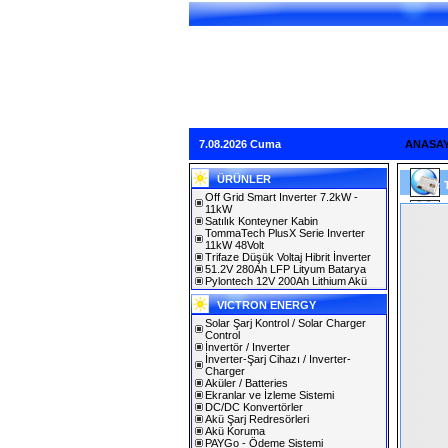
7.08.2026 Cuma
ANASA
ÜRÜNLER
Off Grid Smart Inverter 7.2kW -
11kW
Satılık Konteyner Kabin
TommaTech PlusX Serie Inverter
11kW 48Volt
Trifaze Düşük Voltaj Hibrit İnverter
51.2V 280Ah LFP Lityum Batarya
Pylontech 12V 200Ah Lithium Akü
VICTRON ENERGY
Solar Şarj Kontrol / Solar Charger
Control
İnvertör / Inverter
İnverter-Şarj Cihazı / Inverter-
Charger
Aküler / Batteries
Ekranlar ve İzleme Sistemi
DC/DC Konvertörler
Akü Şarj Redresörleri
Akü Koruma
PAYGo - Ödeme Sistemi