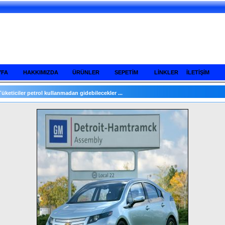
YFA
HAKKIMIZDA
ÜRÜNLER
SEPETİM
LİNKLER
İLETİŞİM
Tüketiciler petrol kullanmadan gidebilecekler ...