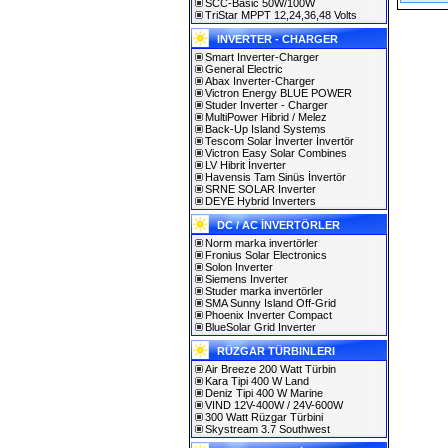
SCC-Basic 50W/100W
TriStar MPPT 12,24,36,48 Volts
INVERTER - CHARGER
Smart Inverter-Charger
General Electric
Abax Inverter-Charger
Victron Energy BLUE POWER
Studer Inverter - Charger
MultiPower Hibrid / Melez
Back-Up Island Systems
Tescom Solar İnverter İnvertör
Victron Easy Solar Combines
LV Hibrit İnverter
Havensis Tam Sinüs İnvertör
SRNE SOLAR Inverter
DEYE Hybrid Inverters
DC / AC İNVERTÖRLER
Norm marka invertörler
Fronius Solar Electronics
Solon Inverter
Siemens Inverter
Studer marka invertörler
SMA Sunny Island Off-Grid
Phoenix Inverter Compact
BlueSolar Grid Inverter
RÜZGAR TÜRBINLERI
Air Breeze 200 Watt Türbin
Kara Tipi 400 W Land
Deniz Tipi 400 W Marine
VIND 12V-400W / 24V-600W
300 Watt Rüzgar Türbini
Skystream 3.7 Southwest