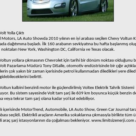
olt Yolla Çıktı
 Motors, LA Auto Showda 2010 yılının en iyi arabası seçilen Chevy Voltun 
da dağıtımına başladı. İlk 160 arabanın sevkiyatına bu hafta başlanmış olup
 noktaları New York, Washington DC, California ve Texas olacak.
oltun yollara çıkmasının Chevrolet için tarihi bir dönüm noktası olduğunu b
olt Pazarlama Müdürü Tony DiSalle, otomotiv endüstrisinde bir çığır açtıklar
ilerin çok yakın bir zaman içerisinde petrol kullanmadan diledikleri yere diledi
idebileceklerini belirtti.
oltun kalbini benzinli motor ile güçlendirilmiş Voltex Elektrik Tahrik Sistemi
uyor. Bu sistem sayesinde Volt tam şarj ile 609 km boyunca küçük benzin 
a veya tekrar tam şarj olana kadar yol kat edebiliyor.
lı içerisinde MotorTrend, Automobile, LA Auto Show, Green Car Journal tar
rabası seçildi. Elektrikli araçların Amerika sokaklarına çıkmasıyla birlikte tüm 
kli araç şarj istasyonlarının da çoğalması bekleniyor.
www.limitsizenerji.com /