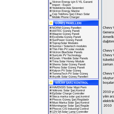
Victron Energy için 5 YIL Garanti
Import - Export
Yedekleme Ada Sistemleri
Victron Energy Marine
Cep Telefonu Şarj Cihazı Solar
Mobile Phone Charger
GÜNEŞ PANELLERI
Chevy V
NORM Güneş Panelleri
AXITEC Güneş Paneli
General
Waaree Güneş Paneli
Amerika
EcoDelta Güneş Paneli
SunPower Güneş Paneli
dağıtım
TopraySolar Modules
Sunrise / Solartech modules
Thin Film PV solar module
Chevy V
Victron BlueSolar Panels
Chevy V
SunLink PV Technology
Esnek / Flexible Solar Panels
tüketic
Trina Solar Honey Module
zaman g
Shems Solar Güneş Paneli
Phono Solar Güneş Paneli
Kalyon PV Solar Güneş
Chevy V
TommaTech PV Solar Güneş
Arçelik Solar Güneş Panelleri
oluştur
boşalan
SOLAR ŞARJ KONTROL
HAVENSİS Solar Mppt Pwm
Voltronic Solar Şarj Kontrol
2010 yı
EpSolar Charge Controller
yılın a
Steca marka solar şarj kontrol
Phocos Güneş Şarj Regülatör
elektri
Must Marka Solar Şarj Kontrol
2010
Morningstar Solar Şarj Regüle
Phocos CIS Industrial Control
12V-3A Solar Lamp Controller