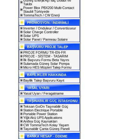
Güneş Enerjili Aşı İlaç Dolabı ve
Takibi
Power Blox PBX200 Multi-Contact
Staubli Türkiyede
TommaTech / CW Enerji
PROMOSYON / İNDİRİMLİ
Inverter / Onduleur / Convertisseur
Solar Charge Controller
Solar UPS
Solar Panel / Panneau Solaire
BAŞVURU PROJE TALEP
PROJE FORMU TR-EN-FR
PROJE - SİSTEM - TASARIM
İlk Başvuru Formu Beta Yayını
Sulamada Güneş Solar Pompa
Micro HES Müşteri Talep Formu
BAYİLİKLER HAKKINDA
Bayilik Talep Başvuru Kayıt
YASAL UYARI
Yasal Uyarı / Feragatname
TAŞıNABILIR GÜÇ İSTASYONU
Teksan GoOn Taşınabilir Güç
Station Electrique Portable
Portable Power Station
Yiğit Akü UPS Applications
Antfea Güç Kaynakları
CW TommaTech Kolay Yaşam
Taşınabilir Çanta Güneş Paneli
BANKA HESAP - ÖDEME