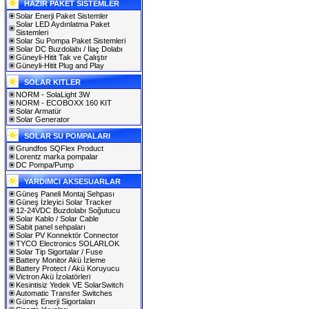
HAZIR PAKET SİSTEMLER
Solar Enerji Paket Sistemler
Solar LED Aydınlatma Paket
Sistemleri
Solar Su Pompa Paket Sistemleri
Solar DC Buzdolabı / İlaç Dolabı
Güneyli-Hitit Tak ve Çalıştır
Güneyli-Hitit Plug and Play
SOLAR KITLER
NORM - SolaLight 3W
NORM - ECOBOXX 160 KIT
Solar Armatür
Solar Generator
SOLAR SU POMPALARI
Grundfos SQFlex Product
Lorentz marka pompalar
DC Pompa/Pump
YARDIMCI AKSESUARLAR
Güneş Paneli Montaj Sehpası
Güneş İzleyici Solar Tracker
12-24VDC Buzdolabı Soğutucu
Solar Kablo / Solar Cable
Sabit panel sehpaları
Solar PV Konnektör Connector
TYCO Electronics SOLARLOK
Solar Tip Sigortalar / Fuse
Battery Monitor Akü İzleme
Battery Protect / Akü Koruyucu
Victron Akü İzolatörleri
Kesintisiz Yedek VE SolarSwitch
Automatic Transfer Switches
Güneş Enerji Sigortaları