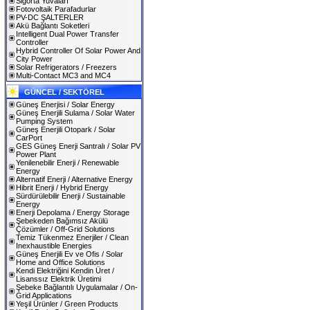
Sigorta Yuvaları
Fotovoltaik Parafadurlar
PV-DC ŞALTERLER
Akü Bağlantı Soketleri
Intelligent Dual Power Transfer
Controller
Hybrid Controller Of Solar Power And
City Power
Solar Refrigerators / Freezers
Multi-Contact MC3 and MC4
GÜNCEL / SEKTÖREL
Güneş Enerjisi / Solar Energy
Güneş Enerjili Sulama / Solar Water
Pumping System
Güneş Enerjili Otopark / Solar
CarPort
GES Güneş Enerji Santralı / Solar PV
Power Plant
Yenilenebilir Enerji / Renewable
Energy
Alternatif Enerji / Alternative Energy
Hibrit Enerji / Hybrid Energy
Sürdürülebilir Enerji / Sustainable
Energy
Enerji Depolama / Energy Storage
Şebekeden Bağımsız Akülü
Çözümler / Off-Grid Solutions
Temiz Tükenmez Enerjiler / Clean
Inexhaustible Energies
Güneş Enerjili Ev ve Ofis / Solar
Home and Office Solutions
Kendi Elektriğini Kendin Üret /
Lisanssız Elektrik Üretimi
Şebeke Bağlantılı Uygulamalar / On-
Grid Applications
Yeşil Ürünler / Green Products