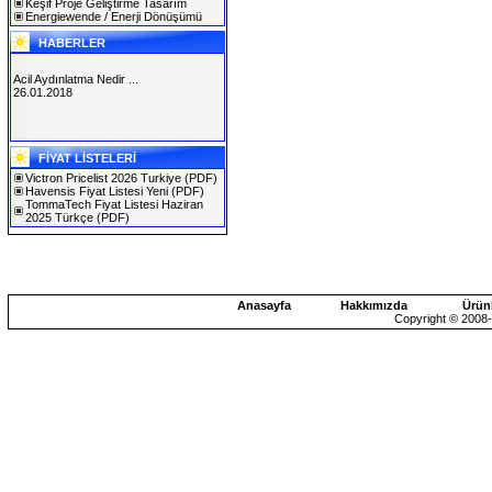
Keşif Proje Geliştirme Tasarım
Energiewende / Enerji Dönüşümü
HABERLER
Acil Aydınlatma Nedir ...
26.01.2018
SOLAREX ISTANBUL 2019
FİYAT LİSTELERİ
30.01.2019
Victron Pricelist 2026 Turkiye
(PDF)
Havensis Fiyat Listesi Yeni
(PDF)
TommaTech Fiyat Listesi Haziran
2025 Türkçe
(PDF)
Anasayfa
Hakkımızda
Ürün
Copyright © 2008-2