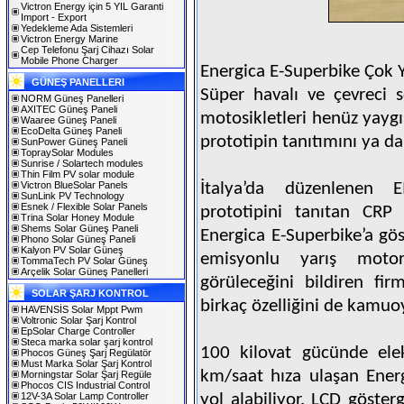
Victron Energy için 5 YIL Garanti
Import - Export
Yedekleme Ada Sistemleri
Victron Energy Marine
Cep Telefonu Şarj Cihazı Solar
Mobile Phone Charger
Energica E-Superbike Çok 
GÜNEŞ PANELLERI
Süper havalı ve çevreci sö
NORM Güneş Panelleri
AXITEC Güneş Paneli
motosikletleri henüz yayg
Waaree Güneş Paneli
EcoDelta Güneş Paneli
prototipin tanıtımını ya d
SunPower Güneş Paneli
TopraySolar Modules
Sunrise / Solartech modules
Thin Film PV solar module
Victron BlueSolar Panels
İtalya’da düzenlenen 
SunLink PV Technology
Esnek / Flexible Solar Panels
prototipini tanıtan CRP 
Trina Solar Honey Module
Shems Solar Güneş Paneli
Energica E-Superbike’a gö
Phono Solar Güneş Paneli
Kalyon PV Solar Güneş
emisyonlu yarış motor
TommaTech PV Solar Güneş
Arçelik Solar Güneş Panelleri
görüleceğini bildiren fir
SOLAR ŞARJ KONTROL
birkaç özelliğini de kamuo
HAVENSİS Solar Mppt Pwm
Voltronic Solar Şarj Kontrol
EpSolar Charge Controller
Steca marka solar şarj kontrol
100 kilovat gücünde ele
Phocos Güneş Şarj Regülatör
Must Marka Solar Şarj Kontrol
km/saat hıza ulaşan Ener
Morningstar Solar Şarj Regüle
Phocos CIS Industrial Control
12V-3A Solar Lamp Controller
yol alabiliyor. LCD göster