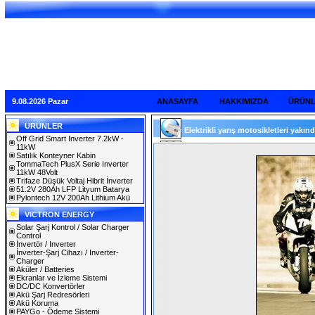
9.08.2026 Pazar
ANASAYFA
HAKKIMIZDA
ÜRÜN
ÜRÜNLER
Elektrikli yarış motosikletleri yakınd
Off Grid Smart Inverter 7.2kW -
11kW
Satılık Konteyner Kabin
TommaTech PlusX Serie Inverter
11kW 48Volt
Trifaze Düşük Voltaj Hibrit İnverter
51.2V 280Ah LFP Lityum Batarya
Pylontech 12V 200Ah Lithium Akü
VICTRON ENERGY
Solar Şarj Kontrol / Solar Charger
Control
İnvertör / Inverter
İnverter-Şarj Cihazı / Inverter-
Charger
Aküler / Batteries
Ekranlar ve İzleme Sistemi
DC/DC Konvertörler
Akü Şarj Redresörleri
Akü Koruma
PAYGo - Ödeme Sistemi