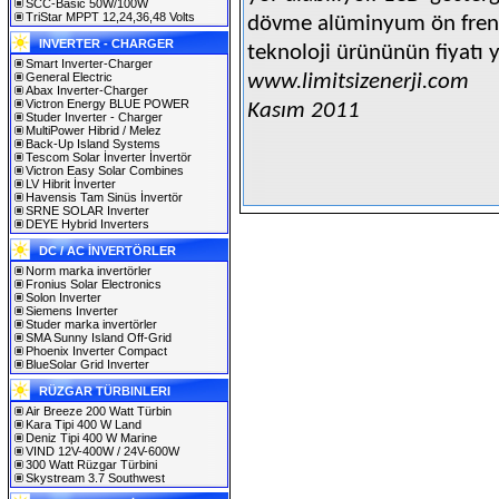
SCC-Basic 50W/100W
TriStar MPPT 12,24,36,48 Volts
dövme alüminyum ön fren dis
INVERTER - CHARGER
teknoloji ürününün fiyatı y
Smart Inverter-Charger
General Electric
www.limitsizenerji.com
Abax Inverter-Charger
Victron Energy BLUE POWER
Kasım 2011
Studer Inverter - Charger
MultiPower Hibrid / Melez
Back-Up Island Systems
Tescom Solar İnverter İnvertör
Victron Easy Solar Combines
LV Hibrit İnverter
Havensis Tam Sinüs İnvertör
SRNE SOLAR Inverter
DEYE Hybrid Inverters
DC / AC İNVERTÖRLER
Norm marka invertörler
Fronius Solar Electronics
Solon Inverter
Siemens Inverter
Studer marka invertörler
SMA Sunny Island Off-Grid
Phoenix Inverter Compact
BlueSolar Grid Inverter
RÜZGAR TÜRBINLERI
Air Breeze 200 Watt Türbin
Kara Tipi 400 W Land
Deniz Tipi 400 W Marine
VIND 12V-400W / 24V-600W
300 Watt Rüzgar Türbini
Skystream 3.7 Southwest