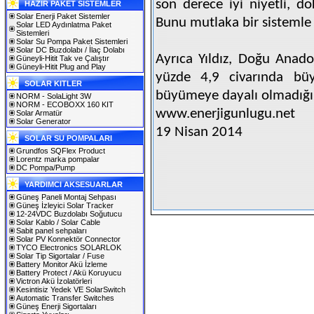
son derece iyi niyetli, d
HAZIR PAKET SİSTEMLER
Solar Enerji Paket Sistemler
Bunu mutlaka bir sistemle
Solar LED Aydınlatma Paket
Sistemleri
Solar Su Pompa Paket Sistemleri
Solar DC Buzdolabı / İlaç Dolabı
Ayrıca Yıldız, Doğu Anado
Güneyli-Hitit Tak ve Çalıştır
Güneyli-Hitit Plug and Play
yüzde 4,9 civarında b
SOLAR KITLER
büyümeye dayalı olmadığın
NORM - SolaLight 3W
NORM - ECOBOXX 160 KIT
www.enerjigunlugu.net
Solar Armatür
Solar Generator
19 Nisan 2014
SOLAR SU POMPALARI
Grundfos SQFlex Product
Lorentz marka pompalar
DC Pompa/Pump
YARDIMCI AKSESUARLAR
Güneş Paneli Montaj Sehpası
Güneş İzleyici Solar Tracker
12-24VDC Buzdolabı Soğutucu
Solar Kablo / Solar Cable
Sabit panel sehpaları
Solar PV Konnektör Connector
TYCO Electronics SOLARLOK
Solar Tip Sigortalar / Fuse
Battery Monitor Akü İzleme
Battery Protect / Akü Koruyucu
Victron Akü İzolatörleri
Kesintisiz Yedek VE SolarSwitch
Automatic Transfer Switches
Güneş Enerji Sigortaları