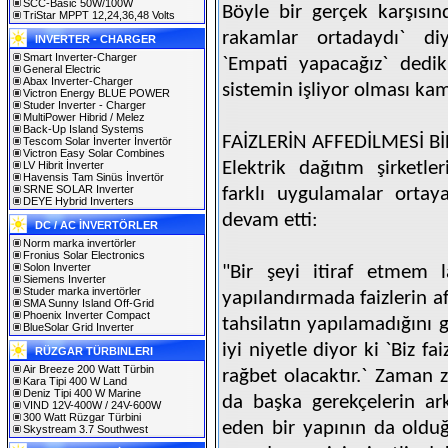
SCC-Basic 50W/100W
Böyle bir gerçek karşıs
TriStar MPPT 12,24,36,48 Volts
rakamlar ortadaydı` d
INVERTER - CHARGER
Smart Inverter-Charger
`Empati yapacağız` dedik
General Electric
Abax Inverter-Charger
sistemin işliyor olması ka
Victron Energy BLUE POWER
Studer Inverter - Charger
MultiPower Hibrid / Melez
Back-Up Island Systems
FAİZLERİN AFFEDİLMESİ B
Tescom Solar İnverter İnvertör
Victron Easy Solar Combines
Elektrik dağıtım şirketler
LV Hibrit İnverter
Havensis Tam Sinüs İnvertör
SRNE SOLAR Inverter
farklı uygulamalar ortaya
DEYE Hybrid Inverters
devam etti:
DC / AC İNVERTÖRLER
Norm marka invertörler
Fronius Solar Electronics
Solon Inverter
"Bir şeyi itiraf etmem 
Siemens Inverter
Studer marka invertörler
yapılandırmada faizlerin a
SMA Sunny Island Off-Grid
Phoenix Inverter Compact
tahsilatın yapılamadığını 
BlueSolar Grid Inverter
iyi niyetle diyor ki `Biz fa
RÜZGAR TÜRBINLERI
Air Breeze 200 Watt Türbin
rağbet olacaktır.` Zaman
Kara Tipi 400 W Land
Deniz Tipi 400 W Marine
da başka gerekçelerin ark
VIND 12V-400W / 24V-600W
300 Watt Rüzgar Türbini
eden bir yapının da oldu
Skystream 3.7 Southwest