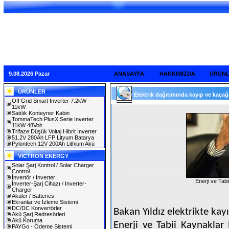
9.08.2026 Pazar
ANASAYFA
HAKKIMIZDA
ÜRÜN
ÜRÜNLER
Elektrik dağıtımında kayıp ve kaçağa
Off Grid Smart Inverter 7.2kW -
11kW
Satılık Konteyner Kabin
TommaTech PlusX Serie Inverter
11kW 48Volt
Trifaze Düşük Voltaj Hibrit İnverter
51.2V 280Ah LFP Lityum Batarya
Pylontech 12V 200Ah Lithium Akü
VICTRON ENERGY
Solar Şarj Kontrol / Solar Charger
Control
İnvertör / Inverter
Enerji ve Tab
İnverter-Şarj Cihazı / Inverter-
Charger
Aküler / Batteries
Ekranlar ve İzleme Sistemi
DC/DC Konvertörler
Bakan Yıldız elektrikte kay
Akü Şarj Redresörleri
Akü Koruma
Enerji ve Tabii Kaynaklar 
PAYGo - Ödeme Sistemi