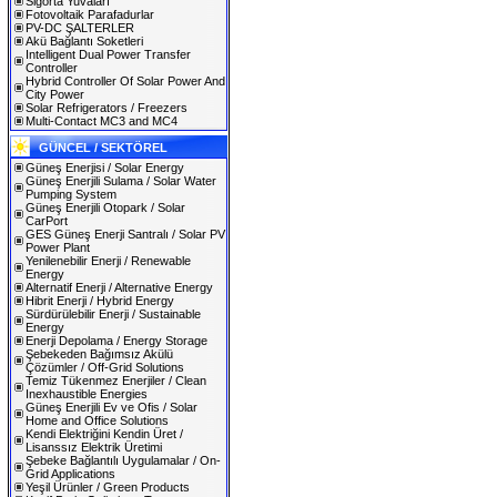
Sigorta Yuvaları
Fotovoltaik Parafadurlar
PV-DC ŞALTERLER
Akü Bağlantı Soketleri
Intelligent Dual Power Transfer
Controller
Hybrid Controller Of Solar Power And
City Power
Solar Refrigerators / Freezers
Multi-Contact MC3 and MC4
GÜNCEL / SEKTÖREL
Güneş Enerjisi / Solar Energy
Güneş Enerjili Sulama / Solar Water
Pumping System
Güneş Enerjili Otopark / Solar
CarPort
GES Güneş Enerji Santralı / Solar PV
Power Plant
Yenilenebilir Enerji / Renewable
Energy
Alternatif Enerji / Alternative Energy
Hibrit Enerji / Hybrid Energy
Sürdürülebilir Enerji / Sustainable
Energy
Enerji Depolama / Energy Storage
Şebekeden Bağımsız Akülü
Çözümler / Off-Grid Solutions
Temiz Tükenmez Enerjiler / Clean
Inexhaustible Energies
Güneş Enerjili Ev ve Ofis / Solar
Home and Office Solutions
Kendi Elektriğini Kendin Üret /
Lisanssız Elektrik Üretimi
Şebeke Bağlantılı Uygulamalar / On-
Grid Applications
Yeşil Ürünler / Green Products