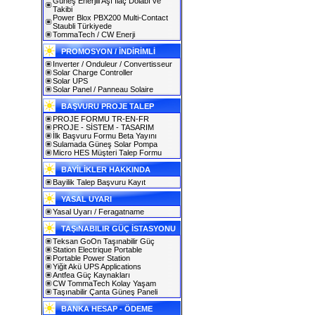
Güneş Enerjili Aşı İlaç Dolabı ve
Takibi
Power Blox PBX200 Multi-Contact
Staubli Türkiyede
TommaTech / CW Enerji
PROMOSYON / İNDİRİMLİ
Inverter / Onduleur / Convertisseur
Solar Charge Controller
Solar UPS
Solar Panel / Panneau Solaire
BAŞVURU PROJE TALEP
PROJE FORMU TR-EN-FR
PROJE - SİSTEM - TASARIM
İlk Başvuru Formu Beta Yayını
Sulamada Güneş Solar Pompa
Micro HES Müşteri Talep Formu
BAYİLİKLER HAKKINDA
Bayilik Talep Başvuru Kayıt
YASAL UYARI
Yasal Uyarı / Feragatname
TAŞıNABILIR GÜÇ İSTASYONU
Teksan GoOn Taşınabilir Güç
Station Electrique Portable
Portable Power Station
Yiğit Akü UPS Applications
Antfea Güç Kaynakları
CW TommaTech Kolay Yaşam
Taşınabilir Çanta Güneş Paneli
BANKA HESAP - ÖDEME