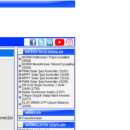
EN ÇOK İNCELENENLER
NORM PoliKristal / PolyCrystalline
(3558)
NORM MonoKristal / MonoCrystalline
(3254)
PWM Solar Şarj Kontroller
(3187)
MPPT Solar Şarj Kontroller
(3155)
MPPT Solar Şarj Kontroller
(3131)
PWM Solar Şarj Kontroller
(3100)
Off Grid Smart Inverter 7.2kW -
11kW
(1730)
Satılık Konteyner Kabin
(1707)
Trifaze Düşük Voltaj Hibrit İnverter
(1677)
51.2V 280Ah LFP Lityum Batarya
(1626)
MENÜLER
nerjisi
Transformatör
AKÜMÜLATÖR ÇEŞITLERI