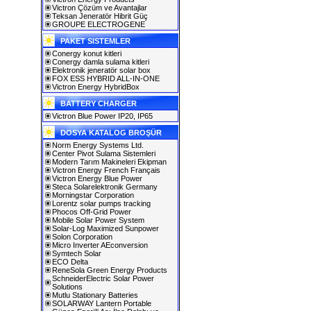
Victron Çözüm ve Avantajlar
Teksan Jeneratör Hibrit Güç
GROUPE ELECTROGENE
PAKET SISTEMLER
Conergy konut kitleri
Conergy damla sulama kitleri
Elektronik jeneratör solar box
FOX ESS HYBRID ALL-IN-ONE
Victron Energy HybridBox
BATTERY CHARGER
Victron Blue Power IP20, IP65
DOSYA KATALOG BROŞÜR
Norm Energy Systems Ltd.
Center Pivot Sulama Sistemleri
Modern Tarım Makineleri Ekipman
Victron Energy French Français
Victron Energy Blue Power
Steca Solarelektronik Germany
Morningstar Corporation
Lorentz solar pumps tracking
Phocos Off-Grid Power
Mobile Solar Power System
Solar-Log Maximized Sunpower
Solon Corporation
Micro Inverter AEconversion
Symtech Solar
ECO Delta
ReneSola Green Energy Products
SchneiderElectric Solar Power
Solutions
Mutlu Stationary Batteries
SOLARWAY Lantern Portable