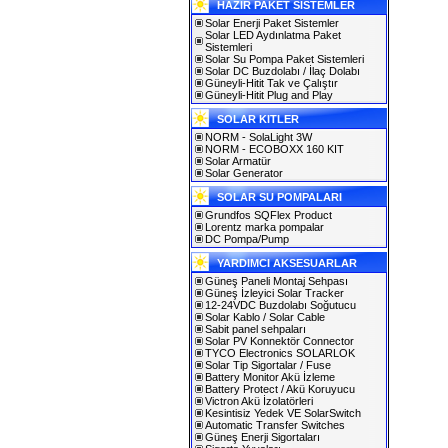
HAZIR PAKET SİSTEMLER
Solar Enerji Paket Sistemler
Solar LED Aydınlatma Paket
Sistemleri
Solar Su Pompa Paket Sistemleri
Solar DC Buzdolabı / İlaç Dolabı
Güneyli-Hitit Tak ve Çalıştır
Güneyli-Hitit Plug and Play
SOLAR KITLER
NORM - SolaLight 3W
NORM - ECOBOXX 160 KIT
Solar Armatür
Solar Generator
SOLAR SU POMPALARI
Grundfos SQFlex Product
Lorentz marka pompalar
DC Pompa/Pump
YARDIMCI AKSESUARLAR
Güneş Paneli Montaj Sehpası
Güneş İzleyici Solar Tracker
12-24VDC Buzdolabı Soğutucu
Solar Kablo / Solar Cable
Sabit panel sehpaları
Solar PV Konnektör Connector
TYCO Electronics SOLARLOK
Solar Tip Sigortalar / Fuse
Battery Monitor Akü İzleme
Battery Protect / Akü Koruyucu
Victron Akü İzolatörleri
Kesintisiz Yedek VE SolarSwitch
Automatic Transfer Switches
Güneş Enerji Sigortaları