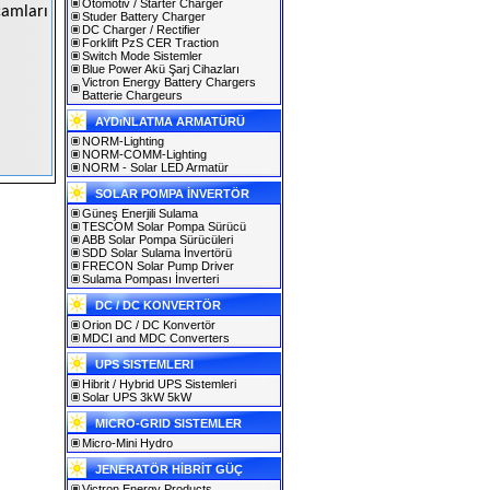
Otomotiv / Starter Charger
camları
Studer Battery Charger
DC Charger / Rectifier
Forklift PzS CER Traction
Switch Mode Sistemler
Blue Power Akü Şarj Cihazları
Victron Energy Battery Chargers
Batterie Chargeurs
AYDıNLATMA ARMATÜRÜ
NORM-Lighting
NORM-COMM-Lighting
NORM - Solar LED Armatür
SOLAR POMPA İNVERTÖR
Güneş Enerjili Sulama
TESCOM Solar Pompa Sürücü
ABB Solar Pompa Sürücüleri
SDD Solar Sulama İnvertörü
FRECON Solar Pump Driver
Sulama Pompası İnverteri
DC / DC KONVERTÖR
Orion DC / DC Konvertör
MDCI and MDC Converters
UPS SISTEMLERI
Hibrit / Hybrid UPS Sistemleri
Solar UPS 3kW 5kW
MICRO-GRID SISTEMLER
Micro-Mini Hydro
JENERATÖR HİBRİT GÜÇ
Victron Energy Products