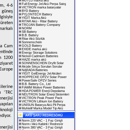
MUTLU marka akü
Full Energy Jel Akü Perpa Satış
am, 4-6
VICTRON marka bataryalar
k güneş
BYD Battery
PYLONTECH Battery
gisiyle
YİĞİT Marka Akü
RITAR Akü - Ritar Battery
 üreten
TROJAN Battery Company
markalı
NORM
SB Battery
B.B. Battery
Ritar Akü Sözlük
Sonnenschein
kya Cam
GOLD Battery
EXIDE marka akü
entinde
Energy Storage Solutions
Nickel-Cadmium Batteries
en 1200
HAZE marka akü
ziyaret
SONNENSCHEIN Dryfit Solar
Aküde Sıkça Sorulan Sorular
 Europe
NARADA Batteries
YİĞİT GelEnergy Jel Aküleri
HOPPECKE OPZV Solar Power
PowerSafe OPZV Series
B.B. Battery Co., Ltd
ilerine
FIAMM Motive Power Batteries
HDA POWER Enerji Depolama
ı ‘TRC
NEUTRON Solar Enerji Sistemleri
erjisi
VICTRON Peak Power Pack
VICTRON Lithium Ion Battery
yapılan
UNİSUN Batarya Akü Pil Perpa
Muhtelif Marka Model Tip Akü
knoloji
diyor.
AKÜ ŞARJ REDRESÖRÜ
Norm 220 VAC - 1 Faz Girişli
Norm / Akü Kabinli / Redresör
nerjisi
Norm 380 VAC - 3 Faz Girişli