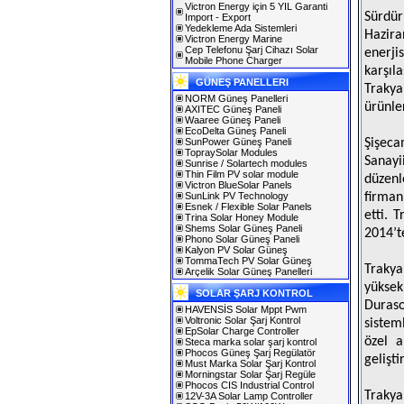
Victron Energy için 5 YIL Garanti
Sürdür
Import - Export
Yedekleme Ada Sistemleri
Hazira
Victron Energy Marine
Cep Telefonu Şarj Cihazı Solar
enerji
Mobile Phone Charger
karşıl
GÜNEŞ PANELLERI
Trakya
NORM Güneş Panelleri
ürünler
AXITEC Güneş Paneli
Waaree Güneş Paneli
EcoDelta Güneş Paneli
SunPower Güneş Paneli
Şişeca
TopraySolar Modules
Sanayi
Sunrise / Solartech modules
Thin Film PV solar module
düzenl
Victron BlueSolar Panels
SunLink PV Technology
firman
Esnek / Flexible Solar Panels
etti. 
Trina Solar Honey Module
Shems Solar Güneş Paneli
2014’te
Phono Solar Güneş Paneli
Kalyon PV Solar Güneş
TommaTech PV Solar Güneş
Trakya
Arçelik Solar Güneş Panelleri
yükse
SOLAR ŞARJ KONTROL
Duras
HAVENSİS Solar Mppt Pwm
Voltronic Solar Şarj Kontrol
sistem
EpSolar Charge Controller
özel a
Steca marka solar şarj kontrol
Phocos Güneş Şarj Regülatör
gelişt
Must Marka Solar Şarj Kontrol
Morningstar Solar Şarj Regüle
Phocos CIS Industrial Control
Trakya
12V-3A Solar Lamp Controller