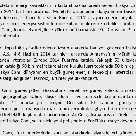
ülebilir enerji kaynaklarının kullanılmasına önem veren Trakya C
n 2014 tarihleri arasında Münih’te düzenlenen dünyanın en büyü
si teknolojisi fuarı Intersolar Europe 2014’te ziyaretçilerin büyük il
aştı. Güneş enerjisi sistemlerinde kullanılmak üzere nitelikli camlar
 Cam, fuarda ziyaretçilere yüksek performanslı TRC Durasolar P+ 
ini tanıttı.
m Topluluğu şirketlerinden düzcam alanında faaliyet gösteren Tra
i A.Ş., 4-6 Haziran 2014 tarihleri arasında Almanya’nın Münih k
enen Intersolar Europe 2014 Fuarı’na katıldı. Yaklaşık 50 ülked
ın katıldığı 90 bin metrekare alana kurulu fuarı toplamda 50 bin kişi 
Trakya Cam, dünyanın en büyük güneş enerjisi teknolojisi Intersolar
 sergilediği ileri teknoloji ürünleriyle dikkat çekti.
 Cam, güneş pilleri (fotovoltaik panel) ve güneş kolektörü üretic
k geçirgenliğe sahip, düşük demirli ve temperli buzlu camların
olar P+’ markasıyla sunuyor. Durasolar P+ camlar, güneş en
lerinin performansında maksimum verimlilik sağlıyor. Cam üzerine 
ntireflektif kaplamalar konusunda Ar-Ge çalışmalarıyla sürekli te
iren Trakya Cam, sektördeki yeni gelişmelere öncülük etmeye devam e
 Cam, fuar merkezinde kurulan standında ziyaretçileri güneş e