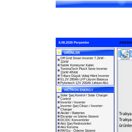
6.08.2026 Perşembe
ANASA
ÜRÜNLER
Off Grid Smart Inverter 7.2kW -
11kW
Satılık Konteyner Kabin
TommaTech PlusX Serie Inverter
11kW 48Volt
Trifaze Düşük Voltaj Hibrit İnverter
51.2V 280Ah LFP Lityum Batarya
Pylontech 12V 200Ah Lithium Akü
VICTRON ENERGY
Solar Şarj Kontrol / Solar Charger
Control
İnvertör / Inverter
İnverter-Şarj Cihazı / Inverter-
Charger
Aküler / Batteries
Trakya
Ekranlar ve İzleme Sistemi
Trakya
DC/DC Konvertörler
Akü Şarj Redresörleri
ürünler
Akü Koruma
PAYGo - Ödeme Sistemi