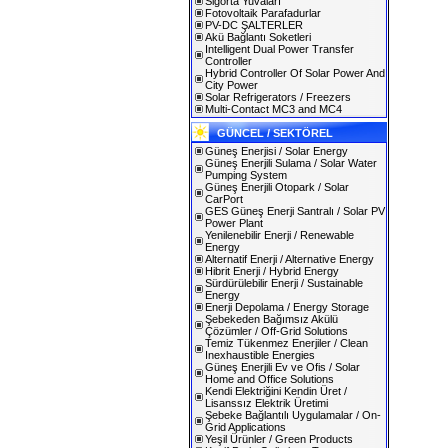
Sigorta Yuvaları
Fotovoltaik Parafadurlar
PV-DC ŞALTERLER
Akü Bağlantı Soketleri
Intelligent Dual Power Transfer
Controller
Hybrid Controller Of Solar Power And
City Power
Solar Refrigerators / Freezers
Multi-Contact MC3 and MC4
GÜNCEL / SEKTÖREL
Güneş Enerjisi / Solar Energy
Güneş Enerjili Sulama / Solar Water
Pumping System
Güneş Enerjili Otopark / Solar
CarPort
GES Güneş Enerji Santralı / Solar PV
Power Plant
Yenilenebilir Enerji / Renewable
Energy
Alternatif Enerji / Alternative Energy
Hibrit Enerji / Hybrid Energy
Sürdürülebilir Enerji / Sustainable
Energy
Enerji Depolama / Energy Storage
Şebekeden Bağımsız Akülü
Çözümler / Off-Grid Solutions
Temiz Tükenmez Enerjiler / Clean
Inexhaustible Energies
Güneş Enerjili Ev ve Ofis / Solar
Home and Office Solutions
Kendi Elektriğini Kendin Üret /
Lisanssız Elektrik Üretimi
Şebeke Bağlantılı Uygulamalar / On-
Grid Applications
Yeşil Ürünler / Green Products