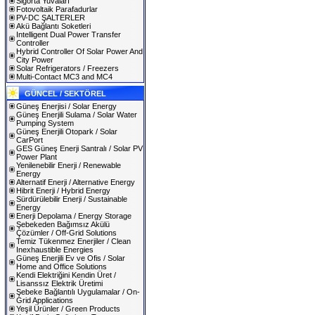
Sigorta Yuvaları
Fotovoltaik Parafadurlar
PV-DC ŞALTERLER
Akü Bağlantı Soketleri
Intelligent Dual Power Transfer
Controller
Hybrid Controller Of Solar Power And
City Power
Solar Refrigerators / Freezers
Multi-Contact MC3 and MC4
GÜNCEL / SEKTÖREL
Güneş Enerjisi / Solar Energy
Güneş Enerjili Sulama / Solar Water
Pumping System
Güneş Enerjili Otopark / Solar
CarPort
GES Güneş Enerji Santralı / Solar PV
Power Plant
Yenilenebilir Enerji / Renewable
Energy
Alternatif Enerji / Alternative Energy
Hibrit Enerji / Hybrid Energy
Sürdürülebilir Enerji / Sustainable
Energy
Enerji Depolama / Energy Storage
Şebekeden Bağımsız Akülü
Çözümler / Off-Grid Solutions
Temiz Tükenmez Enerjiler / Clean
Inexhaustible Energies
Güneş Enerjili Ev ve Ofis / Solar
Home and Office Solutions
Kendi Elektriğini Kendin Üret /
Lisanssız Elektrik Üretimi
Şebeke Bağlantılı Uygulamalar / On-
Grid Applications
Yeşil Ürünler / Green Products