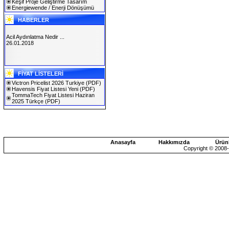
Keşif Proje Geliştirme Tasarım
Energiewende / Enerji Dönüşümü
HABERLER
Acil Aydınlatma Nedir ...
26.01.2018
SOLAREX ISTANBUL 2019
FİYAT LİSTELERİ
30.01.2019
Victron Pricelist 2026 Turkiye
(PDF)
Havensis Fiyat Listesi Yeni
(PDF)
TommaTech Fiyat Listesi Haziran
2025 Türkçe
(PDF)
Anasayfa
Hakkımızda
Ürün
Copyright © 2008-2