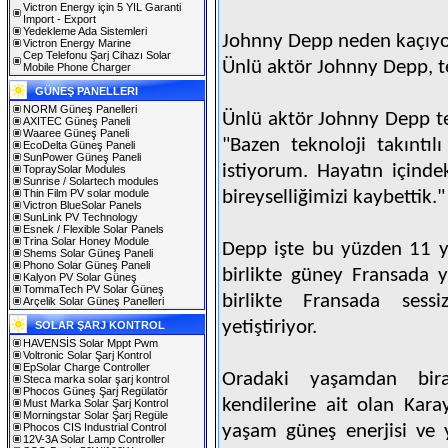
Victron Energy için 5 YIL Garanti
Import - Export
Yedekleme Ada Sistemleri
Johnny Depp neden kaçıy
Victron Energy Marine
Cep Telefonu Şarj Cihazı Solar
Ünlü aktör Johnny Depp, te
Mobile Phone Charger
GÜNEŞ PANELLERI
NORM Güneş Panelleri
Ünlü aktör Johnny Depp te
AXITEC Güneş Paneli
Waaree Güneş Paneli
"Bazen teknoloji takıntı
EcoDelta Güneş Paneli
SunPower Güneş Paneli
istiyorum. Hayatın içindek
TopraySolar Modules
Sunrise / Solartech modules
Thin Film PV solar module
bireyselliğimizi kaybettik."
Victron BlueSolar Panels
SunLink PV Technology
Esnek / Flexible Solar Panels
Trina Solar Honey Module
Depp işte bu yüzden 11 ya
Shems Solar Güneş Paneli
Phono Solar Güneş Paneli
birlikte güney Fransada ya
Kalyon PV Solar Güneş
TommaTech PV Solar Güneş
birlikte Fransada sess
Arçelik Solar Güneş Panelleri
yetiştiriyor.
SOLAR ŞARJ KONTROL
HAVENSİS Solar Mppt Pwm
Voltronic Solar Şarj Kontrol
EpSolar Charge Controller
Oradaki yaşamdan bira
Steca marka solar şarj kontrol
Phocos Güneş Şarj Regülatör
kendilerine ait olan Kara
Must Marka Solar Şarj Kontrol
Morningstar Solar Şarj Regüle
Phocos CIS Industrial Control
yaşam güneş enerjisi ve ye
12V-3A Solar Lamp Controller