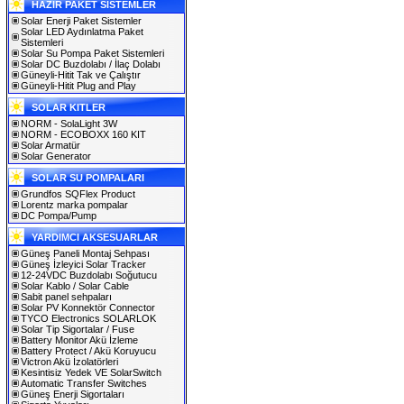
HAZIR PAKET SİSTEMLER
Solar Enerji Paket Sistemler
Solar LED Aydınlatma Paket
Sistemleri
Solar Su Pompa Paket Sistemleri
Solar DC Buzdolabı / İlaç Dolabı
Güneyli-Hitit Tak ve Çalıştır
Güneyli-Hitit Plug and Play
SOLAR KITLER
NORM - SolaLight 3W
NORM - ECOBOXX 160 KIT
Solar Armatür
Solar Generator
SOLAR SU POMPALARI
Grundfos SQFlex Product
Lorentz marka pompalar
DC Pompa/Pump
YARDIMCI AKSESUARLAR
Güneş Paneli Montaj Sehpası
Güneş İzleyici Solar Tracker
12-24VDC Buzdolabı Soğutucu
Solar Kablo / Solar Cable
Sabit panel sehpaları
Solar PV Konnektör Connector
TYCO Electronics SOLARLOK
Solar Tip Sigortalar / Fuse
Battery Monitor Akü İzleme
Battery Protect / Akü Koruyucu
Victron Akü İzolatörleri
Kesintisiz Yedek VE SolarSwitch
Automatic Transfer Switches
Güneş Enerji Sigortaları