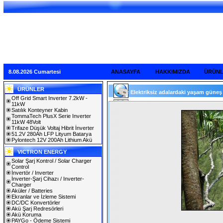
8.08.2026 Cumartesi
ANASAYFA
HAKKIMIZDA
ÜRÜN
ÜRÜNLER
Elektriksiz adalardaki yaşam güneş en
Off Grid Smart Inverter 7.2kW -
11kW
Satılık Konteyner Kabin
TommaTech PlusX Serie Inverter
11kW 48Volt
Trifaze Düşük Voltaj Hibrit İnverter
51.2V 280Ah LFP Lityum Batarya
Pylontech 12V 200Ah Lithium Akü
VICTRON ENERGY
Solar Şarj Kontrol / Solar Charger
Control
İnvertör / Inverter
İnverter-Şarj Cihazı / Inverter-
Charger
Aküler / Batteries
Ekranlar ve İzleme Sistemi
DC/DC Konvertörler
Akü Şarj Redresörleri
Akü Koruma
PAYGo - Ödeme Sistemi