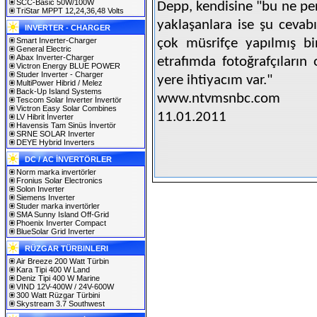
SCC-Basic 50W/100W
Depp, kendisine "bu ne per
TriStar MPPT 12,24,36,48 Volts
yaklaşanlara ise şu cevab
INVERTER - CHARGER
Smart Inverter-Charger
çok müsrifçe yapılmış bi
General Electric
Abax Inverter-Charger
etrafımda fotoğrafçıların
Victron Energy BLUE POWER
Studer Inverter - Charger
yere ihtiyacım var."
MultiPower Hibrid / Melez
Back-Up Island Systems
www.ntvmsnbc.com
Tescom Solar İnverter İnvertör
Victron Easy Solar Combines
11.01.2011
LV Hibrit İnverter
Havensis Tam Sinüs İnvertör
SRNE SOLAR Inverter
DEYE Hybrid Inverters
DC / AC İNVERTÖRLER
Norm marka invertörler
Fronius Solar Electronics
Solon Inverter
Siemens Inverter
Studer marka invertörler
SMA Sunny Island Off-Grid
Phoenix Inverter Compact
BlueSolar Grid Inverter
RÜZGAR TÜRBINLERI
Air Breeze 200 Watt Türbin
Kara Tipi 400 W Land
Deniz Tipi 400 W Marine
VIND 12V-400W / 24V-600W
300 Watt Rüzgar Türbini
Skystream 3.7 Southwest