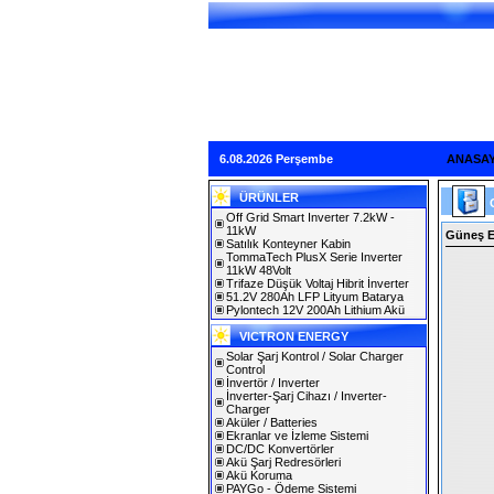
6.08.2026 Perşembe
ANASA
ÜRÜNLER
Off Grid Smart Inverter 7.2kW -
11kW
Güneş En
Satılık Konteyner Kabin
TommaTech PlusX Serie Inverter
11kW 48Volt
Trifaze Düşük Voltaj Hibrit İnverter
51.2V 280Ah LFP Lityum Batarya
Pylontech 12V 200Ah Lithium Akü
VICTRON ENERGY
Solar Şarj Kontrol / Solar Charger
Control
İnvertör / Inverter
İnverter-Şarj Cihazı / Inverter-
Charger
Aküler / Batteries
Ekranlar ve İzleme Sistemi
DC/DC Konvertörler
Akü Şarj Redresörleri
Akü Koruma
PAYGo - Ödeme Sistemi