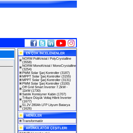
EN ÇOK İNCELENENLER
NORM PoliKristal / PolyCrystalline
(3558)
NORM MonoKristal / MonoCrystalline
(3254)
PWM Solar Şarj Kontroller
(3187)
MPPT Solar Şarj Kontroller
(3155)
MPPT Solar Şarj Kontroller
(3131)
PWM Solar Şarj Kontroller
(3100)
Off Grid Smart Inverter 7.2kW -
11kW
(1730)
Satılık Konteyner Kabin
(1707)
Trifaze Düşük Voltaj Hibrit İnverter
(1677)
51.2V 280Ah LFP Lityum Batarya
(1626)
MENÜLER
Transformatör
AKÜMÜLATÖR ÇEŞITLERI