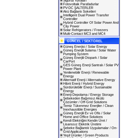
Sigorta Yuvaları
Fotovoltaik Parafadurlar
PV-DC ŞALTERLER
Akü Bağlantı Soketleri
Intelligent Dual Power Transfer
Controller
Hybrid Controller Of Solar Power And
City Power
Solar Refrigerators / Freezers
Multi-Contact MC3 and MC4
GÜNCEL / SEKTÖREL
Güneş Enerjisi / Solar Energy
Güneş Enerjili Sulama / Solar Water
Pumping System
Güneş Enerjili Otopark / Solar
CarPort
GES Güneş Enerji Santralı / Solar PV
Power Plant
Yenilenebilir Enerji / Renewable
Energy
Alternatif Enerji / Alternative Energy
Hibrit Enerji / Hybrid Energy
Sürdürülebilir Enerji / Sustainable
Energy
Enerji Depolama / Energy Storage
Şebekeden Bağımsız Akülü
Çözümler / Off-Grid Solutions
Temiz Tükenmez Enerjiler / Clean
Inexhaustible Energies
Güneş Enerjili Ev ve Ofis / Solar
Home and Office Solutions
Kendi Elektriğini Kendin Üret /
Lisanssız Elektrik Üretimi
Şebeke Bağlantılı Uygulamalar / On-
Grid Applications
Yeşil Ürünler / Green Products