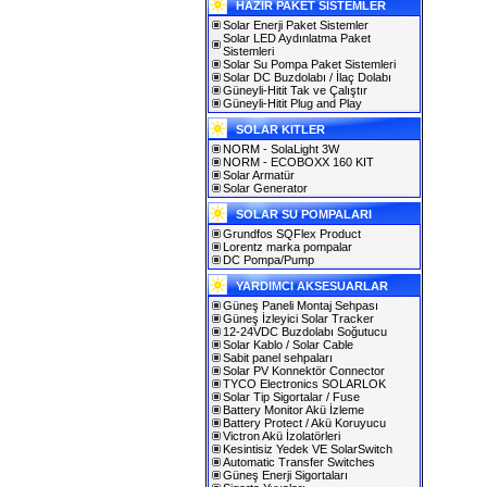
HAZIR PAKET SİSTEMLER
Solar Enerji Paket Sistemler
Solar LED Aydınlatma Paket
Sistemleri
Solar Su Pompa Paket Sistemleri
Solar DC Buzdolabı / İlaç Dolabı
Güneyli-Hitit Tak ve Çalıştır
Güneyli-Hitit Plug and Play
SOLAR KITLER
NORM - SolaLight 3W
NORM - ECOBOXX 160 KIT
Solar Armatür
Solar Generator
SOLAR SU POMPALARI
Grundfos SQFlex Product
Lorentz marka pompalar
DC Pompa/Pump
YARDIMCI AKSESUARLAR
Güneş Paneli Montaj Sehpası
Güneş İzleyici Solar Tracker
12-24VDC Buzdolabı Soğutucu
Solar Kablo / Solar Cable
Sabit panel sehpaları
Solar PV Konnektör Connector
TYCO Electronics SOLARLOK
Solar Tip Sigortalar / Fuse
Battery Monitor Akü İzleme
Battery Protect / Akü Koruyucu
Victron Akü İzolatörleri
Kesintisiz Yedek VE SolarSwitch
Automatic Transfer Switches
Güneş Enerji Sigortaları