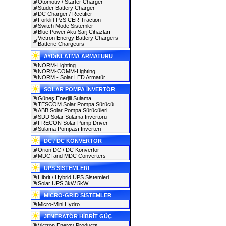
Otomotiv / Starter Charger
Studer Battery Charger
DC Charger / Rectifier
Forklift PzS CER Traction
Switch Mode Sistemler
Blue Power Akü Şarj Cihazları
Victron Energy Battery Chargers
Batterie Chargeurs
AYDıNLATMA ARMATÜRÜ
NORM-Lighting
NORM-COMM-Lighting
NORM - Solar LED Armatür
SOLAR POMPA İNVERTÖR
Güneş Enerjili Sulama
TESCOM Solar Pompa Sürücü
ABB Solar Pompa Sürücüleri
SDD Solar Sulama İnvertörü
FRECON Solar Pump Driver
Sulama Pompası İnverteri
DC / DC KONVERTÖR
Orion DC / DC Konvertör
MDCI and MDC Converters
UPS SISTEMLERI
Hibrit / Hybrid UPS Sistemleri
Solar UPS 3kW 5kW
MICRO-GRID SISTEMLER
Micro-Mini Hydro
JENERATÖR HİBRİT GÜÇ
Victron Energy Products