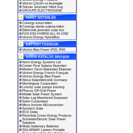
Victron Çözüm ve Avantajlar
Teksan Jeneratör Hibrit Güç
GROUPE ELECTROGENE
PAKET SISTEMLER
Conergy konut kitleri
Conergy damla sulama kitleri
Elektronik jeneratör solar box
FOX ESS HYBRID ALL-IN-ONE
Victron Energy HybridBox
BATTERY CHARGER
Victron Blue Power IP20, IP65
DOSYA KATALOG BROŞÜR
Norm Energy Systems Ltd.
Center Pivot Sulama Sistemleri
Modern Tarım Makineleri Ekipman
Victron Energy French Français
Victron Energy Blue Power
Steca Solarelektronik Germany
Morningstar Corporation
Lorentz solar pumps tracking
Phocos Off-Grid Power
Mobile Solar Power System
Solar-Log Maximized Sunpower
Solon Corporation
Micro Inverter AEconversion
Symtech Solar
ECO Delta
ReneSola Green Energy Products
SchneiderElectric Solar Power
Solutions
Mutlu Stationary Batteries
SOLARWAY Lantern Portable