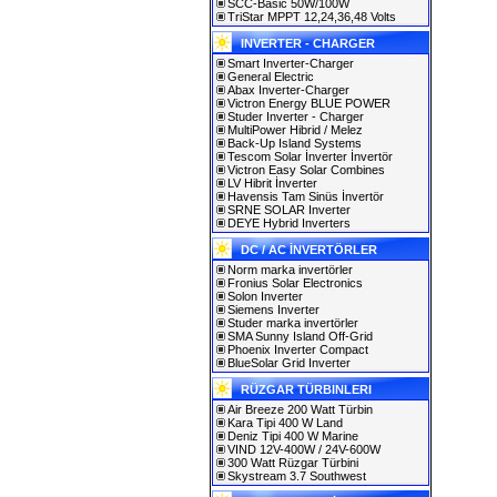
SCC-Basic 50W/100W
TriStar MPPT 12,24,36,48 Volts
INVERTER - CHARGER
Smart Inverter-Charger
General Electric
Abax Inverter-Charger
Victron Energy BLUE POWER
Studer Inverter - Charger
MultiPower Hibrid / Melez
Back-Up Island Systems
Tescom Solar İnverter İnvertör
Victron Easy Solar Combines
LV Hibrit İnverter
Havensis Tam Sinüs İnvertör
SRNE SOLAR Inverter
DEYE Hybrid Inverters
DC / AC İNVERTÖRLER
Norm marka invertörler
Fronius Solar Electronics
Solon Inverter
Siemens Inverter
Studer marka invertörler
SMA Sunny Island Off-Grid
Phoenix Inverter Compact
BlueSolar Grid Inverter
RÜZGAR TÜRBINLERI
Air Breeze 200 Watt Türbin
Kara Tipi 400 W Land
Deniz Tipi 400 W Marine
VIND 12V-400W / 24V-600W
300 Watt Rüzgar Türbini
Skystream 3.7 Southwest