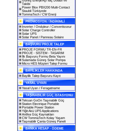
Güneş Enerjili Aşı İlaç Dolabı ve
Takibi
Power Blox PBX200 Multi-Contact
Staubli Türkiyede
TommaTech / CW Enerji
PROMOSYON / İNDİRİMLİ
Inverter / Onduleur / Convertisseur
Solar Charge Controller
Solar UPS
Solar Panel / Panneau Solaire
BAŞVURU PROJE TALEP
PROJE FORMU TR-EN-FR
PROJE - SİSTEM - TASARIM
İlk Başvuru Formu Beta Yayını
Sulamada Güneş Solar Pompa
Micro HES Müşteri Talep Formu
BAYİLİKLER HAKKINDA
Bayilik Talep Başvuru Kayıt
YASAL UYARI
Yasal Uyarı / Feragatname
TAŞıNABILIR GÜÇ İSTASYONU
Teksan GoOn Taşınabilir Güç
Station Electrique Portable
Portable Power Station
Yiğit Akü UPS Applications
Antfea Güç Kaynakları
CW TommaTech Kolay Yaşam
Taşınabilir Çanta Güneş Paneli
BANKA HESAP - ÖDEME