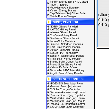
Victron Energy için 5 YIL Garanti
Import - Export
Yedekleme Ada Sistemleri
Victron Energy Marine
Cep Telefonu Şarj Cihazı Solar
GÜNEŞ
Mobile Phone Charger
CH10 
GÜNEŞ PANELLERI
CH10 
NORM Güneş Panelleri
AXITEC Güneş Paneli
Waaree Güneş Paneli
EcoDelta Güneş Paneli
SunPower Güneş Paneli
TopraySolar Modules
Sunrise / Solartech modules
Thin Film PV solar module
Victron BlueSolar Panels
SunLink PV Technology
Esnek / Flexible Solar Panels
Trina Solar Honey Module
Shems Solar Güneş Paneli
Phono Solar Güneş Paneli
Kalyon PV Solar Güneş
TommaTech PV Solar Güneş
Arçelik Solar Güneş Panelleri
SOLAR ŞARJ KONTROL
HAVENSİS Solar Mppt Pwm
Voltronic Solar Şarj Kontrol
EpSolar Charge Controller
Steca marka solar şarj kontrol
Phocos Güneş Şarj Regülatör
Must Marka Solar Şarj Kontrol
Morningstar Solar Şarj Regüle
Phocos CIS Industrial Control
12V-3A Solar Lamp Controller