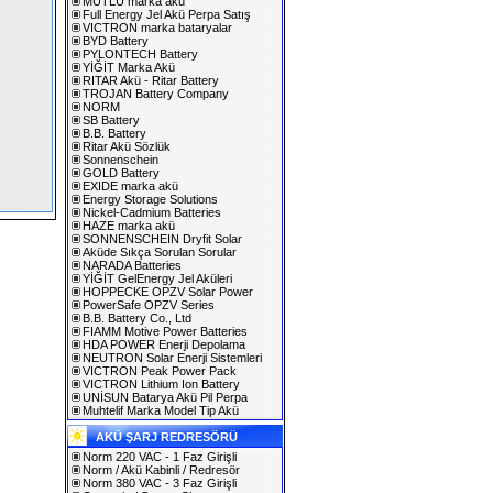
MUTLU marka akü
Full Energy Jel Akü Perpa Satış
VICTRON marka bataryalar
BYD Battery
PYLONTECH Battery
YİĞİT Marka Akü
RITAR Akü - Ritar Battery
TROJAN Battery Company
NORM
SB Battery
B.B. Battery
Ritar Akü Sözlük
Sonnenschein
GOLD Battery
EXIDE marka akü
Energy Storage Solutions
Nickel-Cadmium Batteries
HAZE marka akü
SONNENSCHEIN Dryfit Solar
Aküde Sıkça Sorulan Sorular
NARADA Batteries
YİĞİT GelEnergy Jel Aküleri
HOPPECKE OPZV Solar Power
PowerSafe OPZV Series
B.B. Battery Co., Ltd
FIAMM Motive Power Batteries
HDA POWER Enerji Depolama
NEUTRON Solar Enerji Sistemleri
VICTRON Peak Power Pack
VICTRON Lithium Ion Battery
UNİSUN Batarya Akü Pil Perpa
Muhtelif Marka Model Tip Akü
AKÜ ŞARJ REDRESÖRÜ
Norm 220 VAC - 1 Faz Girişli
Norm / Akü Kabinli / Redresör
Norm 380 VAC - 3 Faz Girişli