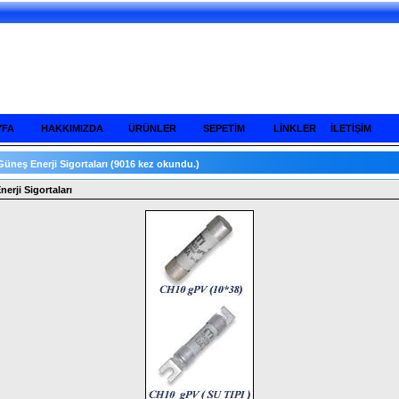
YFA
HAKKIMIZDA
ÜRÜNLER
SEPETİM
LİNKLER
İLETİŞİM
Güneş Enerji Sigortaları
(9016 kez okundu.)
erji Sigortaları