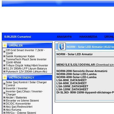
8.08.2026 Cumartesi
ANASAYFA
HAKKIMIZDA
ÜRÜN
ÜRÜNLER
NORM - Solar LED Armatür
(4122 k
Off Grid Smart Inverter 7.2kW -
11kW
NORM - Solar LED Armatür
Satılık Konteyner Kabin
TommaTech PlusX Serie Inverter
11kW 48Volt
MENÜ İLE İLGİLİ DOSYALAR
(Download için 
Trifaze Düşük Voltaj Hibrit İnverter
51.2V 280Ah LFP Lityum Batarya
NORM-20W-Sensörlü-Duvar-Armatürü
Pylontech 12V 200Ah Lithium Akü
NORM-20W-Solar-LED-Lamba
NORM-40W-Solar-LED-Lamba
VICTRON ENERGY
LSA-80W_DATASHEET
Solar Şarj Kontrol / Solar Charger
LSA-60W_DATASHEET
Control
LSA-100W_DATASHEET
İnvertör / Inverter
LSA-120W_DATASHEET
İnverter-Şarj Cihazı / Inverter-
DI-SL363- 80W-150W-Appareil-déclairage-Pu
Charger
Aküler / Batteries
Ekranlar ve İzleme Sistemi
DC/DC Konvertörler
Akü Şarj Redresörleri
Akü Koruma
PAYGo - Ödeme Sistemi