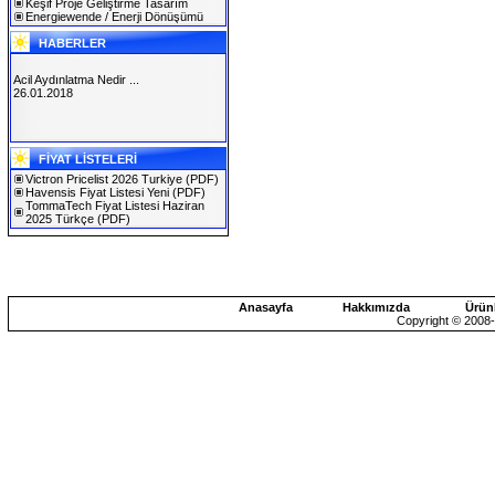
Keşif Proje Geliştirme Tasarım
Energiewende / Enerji Dönüşümü
HABERLER
Acil Aydınlatma Nedir ...
26.01.2018
SOLAREX ISTANBUL 2019
FİYAT LİSTELERİ
30.01.2019
Victron Pricelist 2026 Turkiye
(PDF)
Havensis Fiyat Listesi Yeni
(PDF)
TommaTech Fiyat Listesi Haziran
2025 Türkçe
(PDF)
Anasayfa
Hakkımızda
Ürün
Copyright © 2008-2