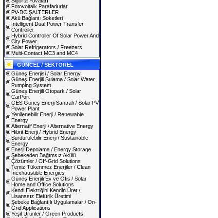
Sigorta Yuvaları
Fotovoltaik Parafadurlar
PV-DC ŞALTERLER
Akü Bağlantı Soketleri
Intelligent Dual Power Transfer
Controller
Hybrid Controller Of Solar Power And
City Power
Solar Refrigerators / Freezers
Multi-Contact MC3 and MC4
GÜNCEL / SEKTÖREL
Güneş Enerjisi / Solar Energy
Güneş Enerjili Sulama / Solar Water
Pumping System
Güneş Enerjili Otopark / Solar
CarPort
GES Güneş Enerji Santralı / Solar PV
Power Plant
Yenilenebilir Enerji / Renewable
Energy
Alternatif Enerji / Alternative Energy
Hibrit Enerji / Hybrid Energy
Sürdürülebilir Enerji / Sustainable
Energy
Enerji Depolama / Energy Storage
Şebekeden Bağımsız Akülü
Çözümler / Off-Grid Solutions
Temiz Tükenmez Enerjiler / Clean
Inexhaustible Energies
Güneş Enerjili Ev ve Ofis / Solar
Home and Office Solutions
Kendi Elektriğini Kendin Üret /
Lisanssız Elektrik Üretimi
Şebeke Bağlantılı Uygulamalar / On-
Grid Applications
Yeşil Ürünler / Green Products