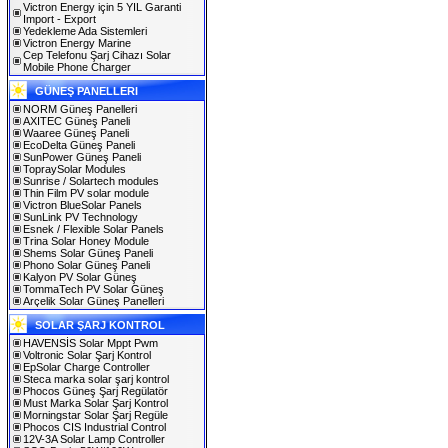
Victron Energy için 5 YIL Garanti
Import - Export
Yedekleme Ada Sistemleri
Victron Energy Marine
Cep Telefonu Şarj Cihazı Solar
Mobile Phone Charger
GÜNEŞ PANELLERI
NORM Güneş Panelleri
AXITEC Güneş Paneli
Waaree Güneş Paneli
EcoDelta Güneş Paneli
SunPower Güneş Paneli
TopraySolar Modules
Sunrise / Solartech modules
Thin Film PV solar module
Victron BlueSolar Panels
SunLink PV Technology
Esnek / Flexible Solar Panels
Trina Solar Honey Module
Shems Solar Güneş Paneli
Phono Solar Güneş Paneli
Kalyon PV Solar Güneş
TommaTech PV Solar Güneş
Arçelik Solar Güneş Panelleri
SOLAR ŞARJ KONTROL
HAVENSİS Solar Mppt Pwm
Voltronic Solar Şarj Kontrol
EpSolar Charge Controller
Steca marka solar şarj kontrol
Phocos Güneş Şarj Regülatör
Must Marka Solar Şarj Kontrol
Morningstar Solar Şarj Regüle
Phocos CIS Industrial Control
12V-3A Solar Lamp Controller