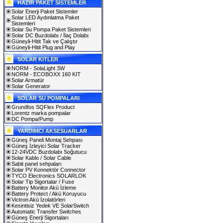
HAZIR PAKET SİSTEMLER
Solar Enerji Paket Sistemler
Solar LED Aydınlatma Paket
Sistemleri
Solar Su Pompa Paket Sistemleri
Solar DC Buzdolabı / İlaç Dolabı
Güneyli-Hitit Tak ve Çalıştır
Güneyli-Hitit Plug and Play
SOLAR KITLER
NORM - SolaLight 3W
NORM - ECOBOXX 160 KIT
Solar Armatür
Solar Generator
SOLAR SU POMPALARI
Grundfos SQFlex Product
Lorentz marka pompalar
DC Pompa/Pump
YARDIMCI AKSESUARLAR
Güneş Paneli Montaj Sehpası
Güneş İzleyici Solar Tracker
12-24VDC Buzdolabı Soğutucu
Solar Kablo / Solar Cable
Sabit panel sehpaları
Solar PV Konnektör Connector
TYCO Electronics SOLARLOK
Solar Tip Sigortalar / Fuse
Battery Monitor Akü İzleme
Battery Protect / Akü Koruyucu
Victron Akü İzolatörleri
Kesintisiz Yedek VE SolarSwitch
Automatic Transfer Switches
Güneş Enerji Sigortaları