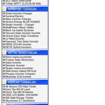
SCC-Basic 50W/100W
TriStar MPPT 12,24,36,48 Volts
INVERTER - CHARGER
Smart Inverter-Charger
General Electric
Abax Inverter-Charger
Victron Energy BLUE POWER
Studer Inverter - Charger
MultiPower Hibrid / Melez
Back-Up Island Systems
Tescom Solar İnverter İnvertör
Victron Easy Solar Combines
LV Hibrit İnverter
Havensis Tam Sinüs İnvertör
SRNE SOLAR Inverter
DEYE Hybrid Inverters
DC / AC İNVERTÖRLER
Norm marka invertörler
Fronius Solar Electronics
Solon Inverter
Siemens Inverter
Studer marka invertörler
SMA Sunny Island Off-Grid
Phoenix Inverter Compact
BlueSolar Grid Inverter
RÜZGAR TÜRBINLERI
Air Breeze 200 Watt Türbin
Kara Tipi 400 W Land
Deniz Tipi 400 W Marine
VIND 12V-400W / 24V-600W
300 Watt Rüzgar Türbini
Skystream 3.7 Southwest