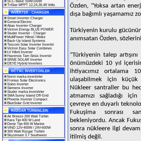
SCC-Basic 50W/100W
Özden, "Yoksa artan enerji
TriStar MPPT 12,24,36,48 Volts
INVERTER - CHARGER
dışa bağımlı yaşamamız zor 
Smart Inverter-Charger
General Electric
Abax Inverter-Charger
Türkiyenin kurulu gücünü
Victron Energy BLUE POWER
Studer Inverter - Charger
MultiPower Hibrid / Melez
anımsatan Özden, sözlerini
Back-Up Island Systems
Tescom Solar İnverter İnvertör
Victron Easy Solar Combines
LV Hibrit İnverter
"Türkiyenin talep artışını
Havensis Tam Sinüs İnvertör
SRNE SOLAR Inverter
önümüzdeki 10 yıl içerisi
DEYE Hybrid Inverters
ihtiyacımız ortalama 1
DC / AC İNVERTÖRLER
Norm marka invertörler
ulaşabilmek için küçük 
Fronius Solar Electronics
Solon Inverter
Nükleer santraller bu h
Siemens Inverter
Studer marka invertörler
atmamızı sağladığı için
SMA Sunny Island Off-Grid
Phoenix Inverter Compact
çevreye en duyarlı teknolo
BlueSolar Grid Inverter
RÜZGAR TÜRBINLERI
Fukuşima sonrası sa
Air Breeze 200 Watt Türbin
bekleniyordu. Ancak Fukuş
Kara Tipi 400 W Land
Deniz Tipi 400 W Marine
sonra nükleere ilgi devam
VIND 12V-400W / 24V-600W
300 Watt Rüzgar Türbini
Skystream 3.7 Southwest
itilmiş değil.