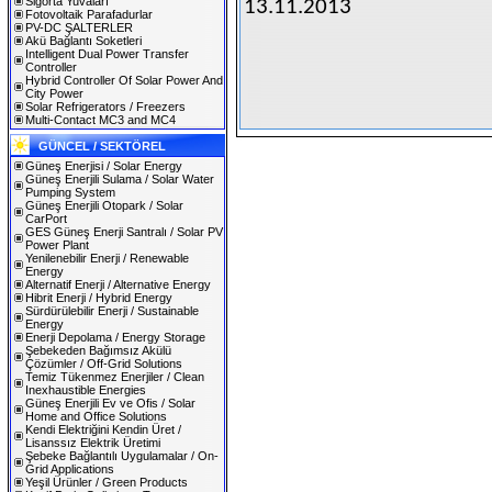
Sigorta Yuvaları
13.11.2013
Fotovoltaik Parafadurlar
PV-DC ŞALTERLER
Akü Bağlantı Soketleri
Intelligent Dual Power Transfer
Controller
Hybrid Controller Of Solar Power And
City Power
Solar Refrigerators / Freezers
Multi-Contact MC3 and MC4
GÜNCEL / SEKTÖREL
Güneş Enerjisi / Solar Energy
Güneş Enerjili Sulama / Solar Water
Pumping System
Güneş Enerjili Otopark / Solar
CarPort
GES Güneş Enerji Santralı / Solar PV
Power Plant
Yenilenebilir Enerji / Renewable
Energy
Alternatif Enerji / Alternative Energy
Hibrit Enerji / Hybrid Energy
Sürdürülebilir Enerji / Sustainable
Energy
Enerji Depolama / Energy Storage
Şebekeden Bağımsız Akülü
Çözümler / Off-Grid Solutions
Temiz Tükenmez Enerjiler / Clean
Inexhaustible Energies
Güneş Enerjili Ev ve Ofis / Solar
Home and Office Solutions
Kendi Elektriğini Kendin Üret /
Lisanssız Elektrik Üretimi
Şebeke Bağlantılı Uygulamalar / On-
Grid Applications
Yeşil Ürünler / Green Products