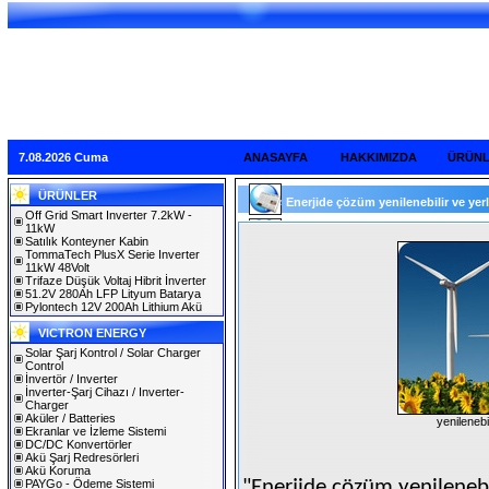
7.08.2026 Cuma
ANASAYFA
HAKKIMIZDA
ÜRÜN
ÜRÜNLER
Enerjide çözüm yenilenebilir ve yerl
Off Grid Smart Inverter 7.2kW -
11kW
Satılık Konteyner Kabin
TommaTech PlusX Serie Inverter
11kW 48Volt
Trifaze Düşük Voltaj Hibrit İnverter
51.2V 280Ah LFP Lityum Batarya
Pylontech 12V 200Ah Lithium Akü
VICTRON ENERGY
Solar Şarj Kontrol / Solar Charger
Control
İnvertör / Inverter
İnverter-Şarj Cihazı / Inverter-
Charger
Aküler / Batteries
yenilenebi
Ekranlar ve İzleme Sistemi
DC/DC Konvertörler
Akü Şarj Redresörleri
Akü Koruma
"Enerjide çözüm yenilenebi
PAYGo - Ödeme Sistemi