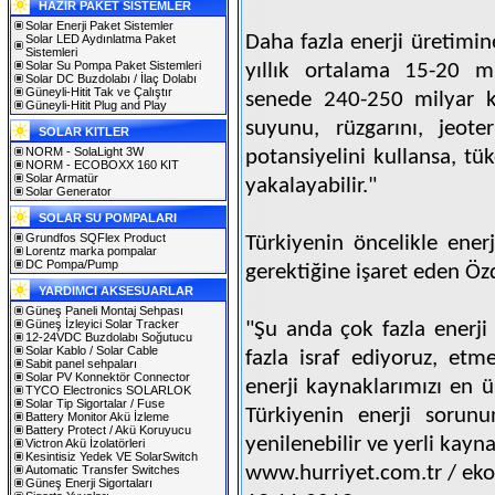
HAZIR PAKET SİSTEMLER
Solar Enerji Paket Sistemler
Daha fazla enerji üretimine
Solar LED Aydınlatma Paket
Sistemleri
Solar Su Pompa Paket Sistemleri
yıllık ortalama 15-20 mi
Solar DC Buzdolabı / İlaç Dolabı
Güneyli-Hitit Tak ve Çalıştır
senede 240-250 milyar kil
Güneyli-Hitit Plug and Play
suyunu, rüzgarını, jeoter
SOLAR KITLER
NORM - SolaLight 3W
potansiyelini kullansa, tü
NORM - ECOBOXX 160 KIT
Solar Armatür
yakalayabilir."
Solar Generator
SOLAR SU POMPALARI
Grundfos SQFlex Product
Türkiyenin öncelikle enerj
Lorentz marka pompalar
DC Pompa/Pump
gerektiğine işaret eden Öz
YARDIMCI AKSESUARLAR
Güneş Paneli Montaj Sehpası
Güneş İzleyici Solar Tracker
"Şu anda çok fazla enerji
12-24VDC Buzdolabı Soğutucu
Solar Kablo / Solar Cable
fazla israf ediyoruz, etm
Sabit panel sehpaları
Solar PV Konnektör Connector
enerji kaynaklarımızı en 
TYCO Electronics SOLARLOK
Solar Tip Sigortalar / Fuse
Türkiyenin enerji sorun
Battery Monitor Akü İzleme
Battery Protect / Akü Koruyucu
yenilenebilir ve yerli kayna
Victron Akü İzolatörleri
Kesintisiz Yedek VE SolarSwitch
www.hurriyet.com.tr / ek
Automatic Transfer Switches
Güneş Enerji Sigortaları