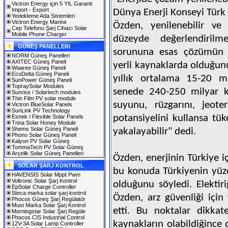
Victron Energy için 5 YIL Garanti
Import - Export
Dünya Enerji Konseyi Türk 
Yedekleme Ada Sistemleri
Victron Energy Marine
Özden, yenilenebilir ve 
Cep Telefonu Şarj Cihazı Solar
Mobile Phone Charger
düzeyde değerlendirilme
GÜNEŞ PANELLERI
sorununa esas çözümün n
NORM Güneş Panelleri
AXITEC Güneş Paneli
yerli kaynaklarda olduğunu
Waaree Güneş Paneli
EcoDelta Güneş Paneli
yıllık ortalama 15-20 mi
SunPower Güneş Paneli
TopraySolar Modules
senede 240-250 milyar kil
Sunrise / Solartech modules
Thin Film PV solar module
suyunu, rüzgarını, jeoter
Victron BlueSolar Panels
SunLink PV Technology
potansiyelini kullansa tük
Esnek / Flexible Solar Panels
Trina Solar Honey Module
Shems Solar Güneş Paneli
yakalayabilir" dedi.
Phono Solar Güneş Paneli
Kalyon PV Solar Güneş
TommaTech PV Solar Güneş
Arçelik Solar Güneş Panelleri
Özden, enerjinin Türkiye i
SOLAR ŞARJ KONTROL
bu konuda Türkiyenin yüzd
HAVENSİS Solar Mppt Pwm
Voltronic Solar Şarj Kontrol
olduğunu söyledi. Elektiri
EpSolar Charge Controller
Steca marka solar şarj kontrol
Özden, arz güvenliği için 
Phocos Güneş Şarj Regülatör
Must Marka Solar Şarj Kontrol
etti. Bu noktalar dikkate
Morningstar Solar Şarj Regüle
Phocos CIS Industrial Control
kaynakların olabildiğince 
12V-3A Solar Lamp Controller