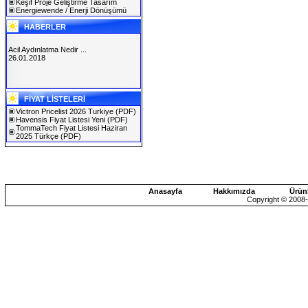
Keşif Proje Geliştirme Tasarım
Energiewende / Enerji Dönüşümü
HABERLER
Acil Aydınlatma Nedir ...
26.01.2018
SOLAREX ISTANBUL 2019
FİYAT LİSTELERİ
30.01.2019
Victron Pricelist 2026 Turkiye
(PDF)
Havensis Fiyat Listesi Yeni
(PDF)
TommaTech Fiyat Listesi Haziran
2025 Türkçe
(PDF)
Anasayfa
Hakkımızda
Ürün
Copyright © 2008-2