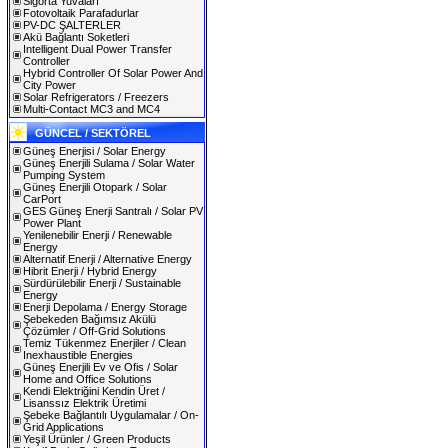
Sigorta Yuvaları
Fotovoltaik Parafadurlar
PV-DC ŞALTERLER
Akü Bağlantı Soketleri
Intelligent Dual Power Transfer
Controller
Hybrid Controller Of Solar Power And
City Power
Solar Refrigerators / Freezers
Multi-Contact MC3 and MC4
GÜNCEL / SEKTÖREL
Güneş Enerjisi / Solar Energy
Güneş Enerjili Sulama / Solar Water
Pumping System
Güneş Enerjili Otopark / Solar
CarPort
GES Güneş Enerji Santralı / Solar PV
Power Plant
Yenilenebilir Enerji / Renewable
Energy
Alternatif Enerji / Alternative Energy
Hibrit Enerji / Hybrid Energy
Sürdürülebilir Enerji / Sustainable
Energy
Enerji Depolama / Energy Storage
Şebekeden Bağımsız Akülü
Çözümler / Off-Grid Solutions
Temiz Tükenmez Enerjiler / Clean
Inexhaustible Energies
Güneş Enerjili Ev ve Ofis / Solar
Home and Office Solutions
Kendi Elektriğini Kendin Üret /
Lisanssız Elektrik Üretimi
Şebeke Bağlantılı Uygulamalar / On-
Grid Applications
Yeşil Ürünler / Green Products