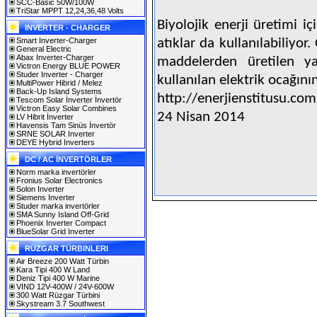
SCC-Basic 50W/100W
TriStar MPPT 12,24,36,48 Volts
Biyolojik enerji üretimi i
INVERTER - CHARGER
Smart Inverter-Charger
atıklar da kullanılabiliyo
General Electric
Abax Inverter-Charger
maddelerden üretilen ya
Victron Energy BLUE POWER
Studer Inverter - Charger
kullanılan elektrik ocağının 
MultiPower Hibrid / Melez
Back-Up Island Systems
http://enerjienstitusu.com
Tescom Solar İnverter İnvertör
Victron Easy Solar Combines
24 Nisan 2014
LV Hibrit İnverter
Havensis Tam Sinüs İnvertör
SRNE SOLAR Inverter
DEYE Hybrid Inverters
DC / AC İNVERTÖRLER
Norm marka invertörler
Fronius Solar Electronics
Solon Inverter
Siemens Inverter
Studer marka invertörler
SMA Sunny Island Off-Grid
Phoenix Inverter Compact
BlueSolar Grid Inverter
RÜZGAR TÜRBINLERI
Air Breeze 200 Watt Türbin
Kara Tipi 400 W Land
Deniz Tipi 400 W Marine
VIND 12V-400W / 24V-600W
300 Watt Rüzgar Türbini
Skystream 3.7 Southwest