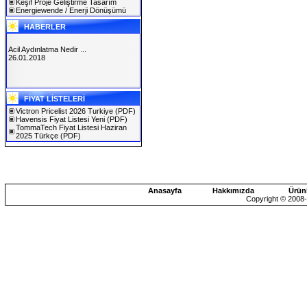
Keşif Proje Geliştirme Tasarım
Energiewende / Enerji Dönüşümü
HABERLER
Acil Aydınlatma Nedir ...
26.01.2018
SOLAREX ISTANBUL 2019
FİYAT LİSTELERİ
30.01.2019
Victron Pricelist 2026 Turkiye
(PDF)
Havensis Fiyat Listesi Yeni
(PDF)
TommaTech Fiyat Listesi Haziran
2025 Türkçe
(PDF)
Anasayfa
Hakkımızda
Ürün
Copyright © 2008-2