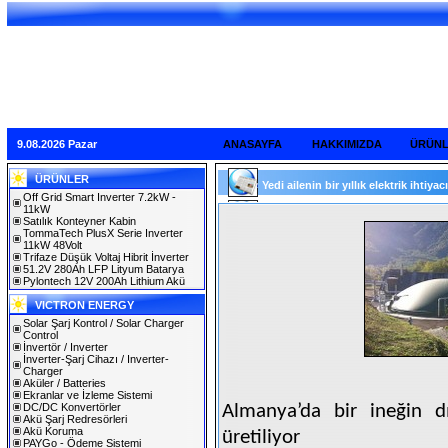
9.08.2026 Pazar
ANASAYFA
HAKKIMIZDA
ÜRÜN
ÜRÜNLER
Yedi ailenin bir yıllık elektrik ihtiyacı
Off Grid Smart Inverter 7.2kW -
11kW
Satılık Konteyner Kabin
TommaTech PlusX Serie Inverter
11kW 48Volt
Trifaze Düşük Voltaj Hibrit İnverter
51.2V 280Ah LFP Lityum Batarya
Pylontech 12V 200Ah Lithium Akü
VICTRON ENERGY
Solar Şarj Kontrol / Solar Charger
Control
İnvertör / Inverter
İnverter-Şarj Cihazı / Inverter-
Charger
Aküler / Batteries
Ekranlar ve İzleme Sistemi
DC/DC Konvertörler
Almanya’da bir ineğin dı
Akü Şarj Redresörleri
Akü Koruma
üretiliyor
PAYGo - Ödeme Sistemi