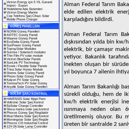
Victron Energy için 5 YIL Garanti
Alman Federal Tarım Bakan
Import - Export
Yedekleme Ada Sistemleri
elde edilen elektrik enerj
Victron Energy Marine
Cep Telefonu Şarj Cihazı Solar
karşıladığını bildirdi.
Mobile Phone Charger
GÜNEŞ PANELLERI
NORM Güneş Panelleri
Alman Federal Tarım Baka
AXITEC Güneş Paneli
Waaree Güneş Paneli
dışkısından yılda bin kw/h 
EcoDelta Güneş Paneli
SunPower Güneş Paneli
elektrik, bir çamaşır maki
TopraySolar Modules
Sunrise / Solartech modules
Thin Film PV solar module
yetiyor. Bakanlık tarafın
Victron BlueSolar Panels
SunLink PV Technology
inekten oluşan bir sürüden
Esnek / Flexible Solar Panels
Trina Solar Honey Module
yıl boyunca 7 ailenin ihtiyac
Shems Solar Güneş Paneli
Phono Solar Güneş Paneli
Kalyon PV Solar Güneş
TommaTech PV Solar Güneş
Alman Tarım Bakanlığı ba
Arçelik Solar Güneş Panelleri
sürekli olduğu, hem de ik
SOLAR ŞARJ KONTROL
HAVENSİS Solar Mppt Pwm
kw/h elektrik enerjisi ine
Voltronic Solar Şarj Kontrol
EpSolar Charge Controller
ısınmaya neden olan 6
Steca marka solar şarj kontrol
Phocos Güneş Şarj Regülatör
üretilmemiş oluyor. Bu m
Must Marka Solar Şarj Kontrol
Morningstar Solar Şarj Regüle
Phocos CIS Industrial Control
üreten bir santralde 2 san
12V-3A Solar Lamp Controller