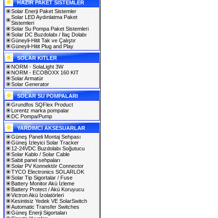
HAZIR PAKET SİSTEMLER
Solar Enerji Paket Sistemler
Solar LED Aydınlatma Paket
Sistemleri
Solar Su Pompa Paket Sistemleri
Solar DC Buzdolabı / İlaç Dolabı
Güneyli-Hitit Tak ve Çalıştır
Güneyli-Hitit Plug and Play
SOLAR KITLER
NORM - SolaLight 3W
NORM - ECOBOXX 160 KIT
Solar Armatür
Solar Generator
SOLAR SU POMPALARI
Grundfos SQFlex Product
Lorentz marka pompalar
DC Pompa/Pump
YARDIMCI AKSESUARLAR
Güneş Paneli Montaj Sehpası
Güneş İzleyici Solar Tracker
12-24VDC Buzdolabı Soğutucu
Solar Kablo / Solar Cable
Sabit panel sehpaları
Solar PV Konnektör Connector
TYCO Electronics SOLARLOK
Solar Tip Sigortalar / Fuse
Battery Monitor Akü İzleme
Battery Protect / Akü Koruyucu
Victron Akü İzolatörleri
Kesintisiz Yedek VE SolarSwitch
Automatic Transfer Switches
Güneş Enerji Sigortaları