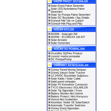
HAZIR PAKET SİSTEMLER
Solar Enerji Paket Sistemler
Solar LED Aydınlatma Paket
Sistemleri
Solar Su Pompa Paket Sistemleri
Solar DC Buzdolabı / İlaç Dolabı
Güneyli-Hitit Tak ve Çalıştır
Güneyli-Hitit Plug and Play
SOLAR KITLER
NORM - SolaLight 3W
NORM - ECOBOXX 160 KIT
Solar Armatür
Solar Generator
SOLAR SU POMPALARI
Grundfos SQFlex Product
Lorentz marka pompalar
DC Pompa/Pump
YARDIMCI AKSESUARLAR
Güneş Paneli Montaj Sehpası
Güneş İzleyici Solar Tracker
12-24VDC Buzdolabı Soğutucu
Solar Kablo / Solar Cable
Sabit panel sehpaları
Solar PV Konnektör Connector
TYCO Electronics SOLARLOK
Solar Tip Sigortalar / Fuse
Battery Monitor Akü İzleme
Battery Protect / Akü Koruyucu
Victron Akü İzolatörleri
Kesintisiz Yedek VE SolarSwitch
Automatic Transfer Switches
Güneş Enerji Sigortaları