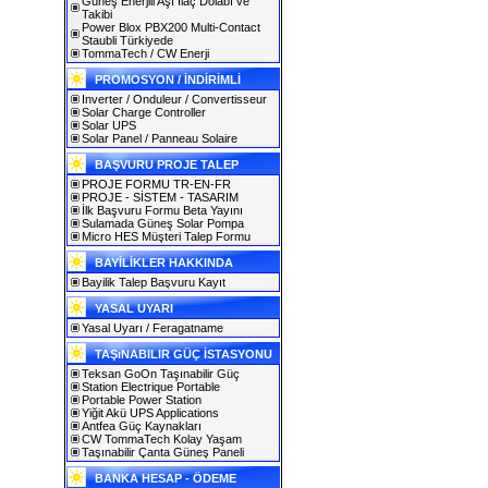
Güneş Enerjili Aşı İlaç Dolabı ve
Takibi
Power Blox PBX200 Multi-Contact
Staubli Türkiyede
TommaTech / CW Enerji
PROMOSYON / İNDİRİMLİ
Inverter / Onduleur / Convertisseur
Solar Charge Controller
Solar UPS
Solar Panel / Panneau Solaire
BAŞVURU PROJE TALEP
PROJE FORMU TR-EN-FR
PROJE - SİSTEM - TASARIM
İlk Başvuru Formu Beta Yayını
Sulamada Güneş Solar Pompa
Micro HES Müşteri Talep Formu
BAYİLİKLER HAKKINDA
Bayilik Talep Başvuru Kayıt
YASAL UYARI
Yasal Uyarı / Feragatname
TAŞıNABILIR GÜÇ İSTASYONU
Teksan GoOn Taşınabilir Güç
Station Electrique Portable
Portable Power Station
Yiğit Akü UPS Applications
Antfea Güç Kaynakları
CW TommaTech Kolay Yaşam
Taşınabilir Çanta Güneş Paneli
BANKA HESAP - ÖDEME