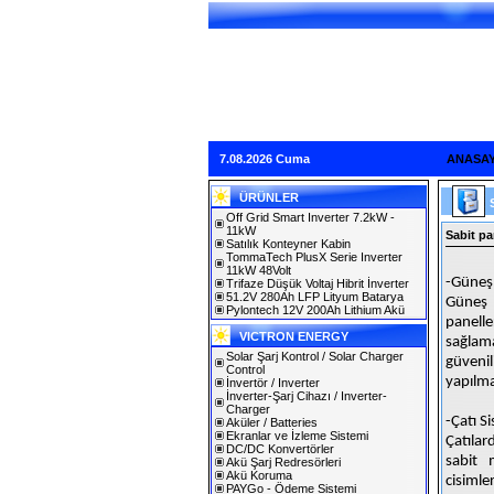
7.08.2026 Cuma
ANASA
ÜRÜNLER
Off Grid Smart Inverter 7.2kW -
11kW
Sabit pa
Satılık Konteyner Kabin
TommaTech PlusX Serie Inverter
11kW 48Volt
-Güneş 
Trifaze Düşük Voltaj Hibrit İnverter
51.2V 280Ah LFP Lityum Batarya
Güneş p
Pylontech 12V 200Ah Lithium Akü
panelle
VICTRON ENERGY
sağlama
Solar Şarj Kontrol / Solar Charger
güveni
Control
yapılma
İnvertör / Inverter
İnverter-Şarj Cihazı / Inverter-
Charger
-Çatı S
Aküler / Batteries
Ekranlar ve İzleme Sistemi
Çatılar
DC/DC Konvertörler
sabit 
Akü Şarj Redresörleri
Akü Koruma
cisimle
PAYGo - Ödeme Sistemi