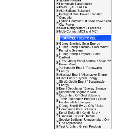
Sigorta Yuvaları
Fotovoltaik Parafadurlar
PV-DC ŞALTERLER
Akü Bağlantı Soketleri
Intelligent Dual Power Transfer
Controller
Hybrid Controller Of Solar Power And
City Power
Solar Refrigerators / Freezers
Multi-Contact MC3 and MC4
GÜNCEL / SEKTÖREL
Güneş Enerjisi / Solar Energy
Güneş Enerjili Sulama / Solar Water
Pumping System
Güneş Enerjili Otopark / Solar
CarPort
GES Güneş Enerji Santralı / Solar PV
Power Plant
Yenilenebilir Enerji / Renewable
Energy
Alternatif Enerji / Alternative Energy
Hibrit Enerji / Hybrid Energy
Sürdürülebilir Enerji / Sustainable
Energy
Enerji Depolama / Energy Storage
Şebekeden Bağımsız Akülü
Çözümler / Off-Grid Solutions
Temiz Tükenmez Enerjiler / Clean
Inexhaustible Energies
Güneş Enerjili Ev ve Ofis / Solar
Home and Office Solutions
Kendi Elektriğini Kendin Üret /
Lisanssız Elektrik Üretimi
Şebeke Bağlantılı Uygulamalar / On-
Grid Applications
Yeşil Ürünler / Green Products