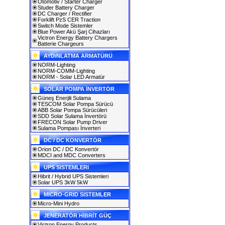
Otomotiv / Starter Charger
Studer Battery Charger
DC Charger / Rectifier
Forklift PzS CER Traction
Switch Mode Sistemler
Blue Power Akü Şarj Cihazları
Victron Energy Battery Chargers
Batterie Chargeurs
AYDıNLATMA ARMATÜRÜ
NORM-Lighting
NORM-COMM-Lighting
NORM - Solar LED Armatür
SOLAR POMPA İNVERTÖR
Güneş Enerjili Sulama
TESCOM Solar Pompa Sürücü
ABB Solar Pompa Sürücüleri
SDD Solar Sulama İnvertörü
FRECON Solar Pump Driver
Sulama Pompası İnverteri
DC / DC KONVERTÖR
Orion DC / DC Konvertör
MDCI and MDC Converters
UPS SISTEMLERI
Hibrit / Hybrid UPS Sistemleri
Solar UPS 3kW 5kW
MICRO-GRID SISTEMLER
Micro-Mini Hydro
JENERATÖR HİBRİT GÜÇ
Victron Energy Products