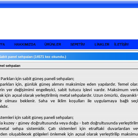
YFA
HAKKIMIZDA
ÜRÜNLER
SEPETİM
LİNKLER
İLETİŞİM
Sabit panel sehpaları
(14571 kez okundu.)
nel sehpaları
Parkları için sabit güneş paneli sehpaları;
arkları için, günlük güneş alımını maksimize eden yapılardır. Temel olar
rin yer değişimimi engelleyici, sabit tutucu işlevi vardır. Maksimum veri
k için açısal olarak yerleştirilmiş metal sehpalardır. Uzun ömürlü, dayanıklı
lir olması beklenir. Saha ve iklim koşulları ile uygulamaya bağlı seç
lıdır.
istemleri için sabit güneş paneli sehpaları;
da kuzey - güney doğrultusunda veya doğu - batı doğrultusunda yerleştirilm
metal sehpa sistemidir. Çatı sistemleri için etraftaki duvarlardan ve
rden oluşabilecek gölgeleri önlemek için açısal olarak yerleştirilip maksim