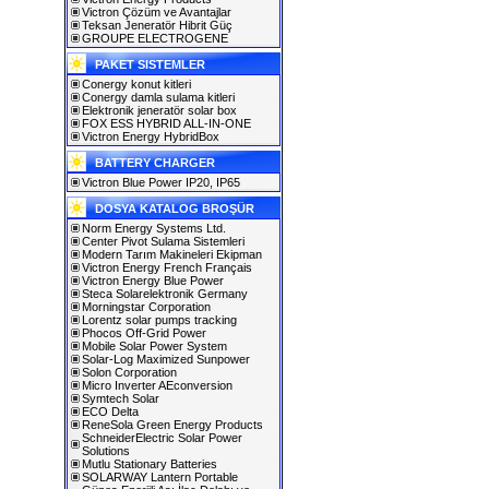
Victron Çözüm ve Avantajlar
Teksan Jeneratör Hibrit Güç
GROUPE ELECTROGENE
PAKET SISTEMLER
Conergy konut kitleri
Conergy damla sulama kitleri
Elektronik jeneratör solar box
FOX ESS HYBRID ALL-IN-ONE
Victron Energy HybridBox
BATTERY CHARGER
Victron Blue Power IP20, IP65
DOSYA KATALOG BROŞÜR
Norm Energy Systems Ltd.
Center Pivot Sulama Sistemleri
Modern Tarım Makineleri Ekipman
Victron Energy French Français
Victron Energy Blue Power
Steca Solarelektronik Germany
Morningstar Corporation
Lorentz solar pumps tracking
Phocos Off-Grid Power
Mobile Solar Power System
Solar-Log Maximized Sunpower
Solon Corporation
Micro Inverter AEconversion
Symtech Solar
ECO Delta
ReneSola Green Energy Products
SchneiderElectric Solar Power
Solutions
Mutlu Stationary Batteries
SOLARWAY Lantern Portable