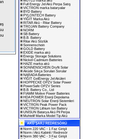
MUTLU marka akü
an
Full Energy Jel Akü Perpa Satış
VICTRON marka bataryalar
BYD Battery
PYLONTECH Battery
YİĞİT Marka Akü
RITAR Akü - Ritar Battery
eş
TROJAN Battery Company
su
NORM
SB Battery
bu
B.B. Battery
Ritar Akü Sözlük
Sonnenschein
GOLD Battery
EXIDE marka akü
Energy Storage Solutions
Nickel-Cadmium Batteries
HAZE marka akü
SONNENSCHEIN Dryfit Solar
Aküde Sıkça Sorulan Sorular
NARADA Batteries
YİĞİT GelEnergy Jel Aküleri
HOPPECKE OPZV Solar Power
PowerSafe OPZV Series
B.B. Battery Co., Ltd
FIAMM Motive Power Batteries
HDA POWER Enerji Depolama
NEUTRON Solar Enerji Sistemleri
VICTRON Peak Power Pack
VICTRON Lithium Ion Battery
UNİSUN Batarya Akü Pil Perpa
Muhtelif Marka Model Tip Akü
AKÜ ŞARJ REDRESÖRÜ
Norm 220 VAC - 1 Faz Girişli
Norm / Akü Kabinli / Redresör
Norm 380 VAC - 3 Faz Girişli