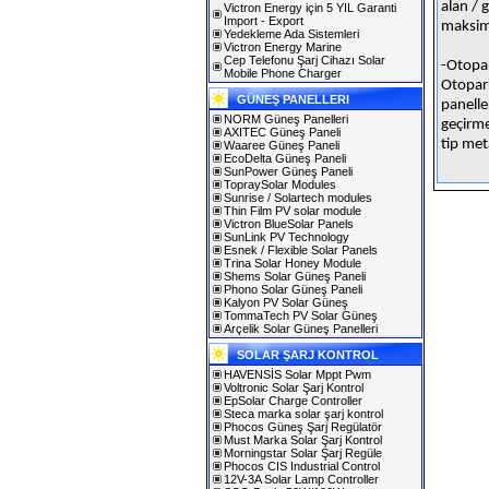
alan / 
Victron Energy için 5 YIL Garanti
Import - Export
maksimu
Yedekleme Ada Sistemleri
Victron Energy Marine
Cep Telefonu Şarj Cihazı Solar
-Otopar
Mobile Phone Charger
Otopar
GÜNEŞ PANELLERI
panelle
NORM Güneş Panelleri
geçirme
AXITEC Güneş Paneli
tip met
Waaree Güneş Paneli
EcoDelta Güneş Paneli
SunPower Güneş Paneli
TopraySolar Modules
Sunrise / Solartech modules
Thin Film PV solar module
Victron BlueSolar Panels
SunLink PV Technology
Esnek / Flexible Solar Panels
Trina Solar Honey Module
Shems Solar Güneş Paneli
Phono Solar Güneş Paneli
Kalyon PV Solar Güneş
TommaTech PV Solar Güneş
Arçelik Solar Güneş Panelleri
SOLAR ŞARJ KONTROL
HAVENSİS Solar Mppt Pwm
Voltronic Solar Şarj Kontrol
EpSolar Charge Controller
Steca marka solar şarj kontrol
Phocos Güneş Şarj Regülatör
Must Marka Solar Şarj Kontrol
Morningstar Solar Şarj Regüle
Phocos CIS Industrial Control
12V-3A Solar Lamp Controller