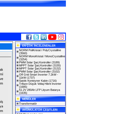
EN ÇOK İNCELENENLER
NORM PoliKristal / PolyCrystalline
(3560)
NORM MonoKristal / MonoCrystalline
(3254)
PWM Solar Şarj Kontroller
(3189)
MPPT Solar Şarj Kontroller
(3155)
MPPT Solar Şarj Kontroller
(3132)
ak
PWM Solar Şarj Kontroller
(3102)
mi
Off Grid Smart Inverter 7.2kW -
11kW
(1737)
 ve
Satılık Konteyner Kabin
(1716)
im
Trifaze Düşük Voltaj Hibrit İnverter
(1685)
51.2V 280Ah LFP Lityum Batarya
(1635)
MENÜLER
iş
Transformatör
ya
AKÜMÜLATÖR ÇEŞITLERI
um