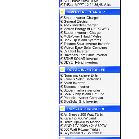
SCC-Basic 50W/100W
TriStar MPPT 12,24,36,48 Volts
INVERTER - CHARGER
Smart Inverter-Charger
General Electric
Abax Inverter-Charger
Victron Energy BLUE POWER
Studer Inverter - Charger
MultiPower Hibrid / Melez
Back-Up Island Systems
Tescom Solar İnverter İnvertör
Victron Easy Solar Combines
LV Hibrit İnverter
Havensis Tam Sinüs İnvertör
SRNE SOLAR Inverter
DEYE Hybrid Inverters
DC / AC İNVERTÖRLER
Norm marka invertörler
Fronius Solar Electronics
Solon Inverter
Siemens Inverter
Studer marka invertörler
SMA Sunny Island Off-Grid
Phoenix Inverter Compact
BlueSolar Grid Inverter
RÜZGAR TÜRBINLERI
Air Breeze 200 Watt Türbin
Kara Tipi 400 W Land
Deniz Tipi 400 W Marine
VIND 12V-400W / 24V-600W
300 Watt Rüzgar Türbini
Skystream 3.7 Southwest