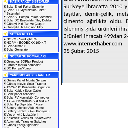
HAZIR PAKET SİSTEMLER
Suriyeye ihracatta 2010 yı
Solar Enerji Paket Sistemler
Solar LED Aydınlatma Paket
taşıtlar, demir-çelik, me
Sistemleri
Solar Su Pompa Paket Sistemleri
Solar DC Buzdolabı / İlaç Dolabı
çimento ağırlıkta oldu.
Güneyli-Hitit Tak ve Çalıştır
Güneyli-Hitit Plug and Play
işlenmiş gıda ürünleri ihr
SOLAR KITLER
ürünleri ihracatı 499dan 2
NORM - SolaLight 3W
NORM - ECOBOXX 160 KIT
www.internethaber.com
Solar Armatür
Solar Generator
25 Şubat 2015
SOLAR SU POMPALARI
Grundfos SQFlex Product
Lorentz marka pompalar
DC Pompa/Pump
YARDIMCI AKSESUARLAR
Güneş Paneli Montaj Sehpası
Güneş İzleyici Solar Tracker
12-24VDC Buzdolabı Soğutucu
Solar Kablo / Solar Cable
Sabit panel sehpaları
Solar PV Konnektör Connector
TYCO Electronics SOLARLOK
Solar Tip Sigortalar / Fuse
Battery Monitor Akü İzleme
Battery Protect / Akü Koruyucu
Victron Akü İzolatörleri
Kesintisiz Yedek VE SolarSwitch
Automatic Transfer Switches
Güneş Enerji Sigortaları