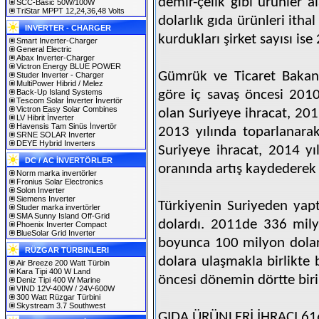
demir-çelik gibi ürünler a
SCC-Basic 50W/100W
TriStar MPPT 12,24,36,48 Volts
dolarlık gıda ürünleri ithal 
INVERTER - CHARGER
kurdukları şirket sayısı ise
Smart Inverter-Charger
General Electric
Abax Inverter-Charger
Victron Energy BLUE POWER
Gümrük ve Ticaret Bakanı 
Studer Inverter - Charger
MultiPower Hibrid / Melez
Back-Up Island Systems
göre iç savaş öncesi 201
Tescom Solar İnverter İnvertör
Victron Easy Solar Combines
olan Suriyeye ihracat, 201
LV Hibrit İnverter
Havensis Tam Sinüs İnvertör
2013 yılında toparlanara
SRNE SOLAR Inverter
DEYE Hybrid Inverters
Suriyeye ihracat, 2014 yı
DC / AC İNVERTÖRLER
oranında artış kaydederek
Norm marka invertörler
Fronius Solar Electronics
Solon Inverter
Siemens Inverter
Türkiyenin Suriyeden yapt
Studer marka invertörler
SMA Sunny Island Off-Grid
dolardı. 2011de 336 milyo
Phoenix Inverter Compact
BlueSolar Grid Inverter
boyunca 100 milyon dolar
RÜZGAR TÜRBINLERI
dolara ulaşmakla birlikte 
Air Breeze 200 Watt Türbin
Kara Tipi 400 W Land
öncesi dönemin dörtte biri
Deniz Tipi 400 W Marine
VIND 12V-400W / 24V-600W
300 Watt Rüzgar Türbini
Skystream 3.7 Southwest
GIDA ÜRÜNLERİ İHRACI 61