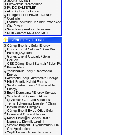
Sigorta Yuvaları
Fotovoltaik Parafadurlar
PV-DC ŞALTERLER
Akü Bağlantı Soketleri
Intelligent Dual Power Transfer
Controller
Hybrid Controller Of Solar Power And
City Power
Solar Refrigerators / Freezers
Multi-Contact MC3 and MC4
GÜNCEL / SEKTÖREL
Güneş Enerjisi / Solar Energy
Güneş Enerjili Sulama / Solar Water
Pumping System
Güneş Enerjili Otopark / Solar
CarPort
GES Güneş Enerji Santralı / Solar PV
Power Plant
Yenilenebilir Enerji / Renewable
Energy
Alternatif Enerji / Alternative Energy
Hibrit Enerji / Hybrid Energy
Sürdürülebilir Enerji / Sustainable
Energy
Enerji Depolama / Energy Storage
Şebekeden Bağımsız Akülü
Çözümler / Off-Grid Solutions
Temiz Tükenmez Enerjiler / Clean
Inexhaustible Energies
Güneş Enerjili Ev ve Ofis / Solar
Home and Office Solutions
Kendi Elektriğini Kendin Üret /
Lisanssız Elektrik Üretimi
Şebeke Bağlantılı Uygulamalar / On-
Grid Applications
Yeşil Ürünler / Green Products