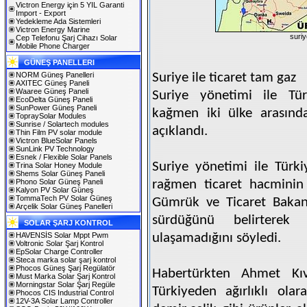
Victron Energy için 5 YIL Garanti
Import - Export
Yedekleme Ada Sistemleri
Victron Energy Marine
suriy
Cep Telefonu Şarj Cihazı Solar
Mobile Phone Charger
GÜNEŞ PANELLERI
NORM Güneş Panelleri
Suriye ile ticaret tam gaz
AXITEC Güneş Paneli
Waaree Güneş Paneli
Suriye yönetimi ile Tür
EcoDelta Güneş Paneli
SunPower Güneş Paneli
kağmen iki ülke arasında
TopraySolar Modules
Sunrise / Solartech modules
açıklandı.
Thin Film PV solar module
Victron BlueSolar Panels
SunLink PV Technology
Esnek / Flexible Solar Panels
Suriye yönetimi ile Türk
Trina Solar Honey Module
Shems Solar Güneş Paneli
Phono Solar Güneş Paneli
rağmen ticaret hacminin 
Kalyon PV Solar Güneş
TommaTech PV Solar Güneş
Gümrük ve Ticaret Bakanı
Arçelik Solar Güneş Panelleri
sürdüğünü belirterek
SOLAR ŞARJ KONTROL
HAVENSİS Solar Mppt Pwm
ulaşamadığını söyledi.
Voltronic Solar Şarj Kontrol
EpSolar Charge Controller
Steca marka solar şarj kontrol
Phocos Güneş Şarj Regülatör
Habertürkten Ahmet Kı
Must Marka Solar Şarj Kontrol
Morningstar Solar Şarj Regüle
Türkiyeden ağırlıklı olar
Phocos CIS Industrial Control
12V-3A Solar Lamp Controller