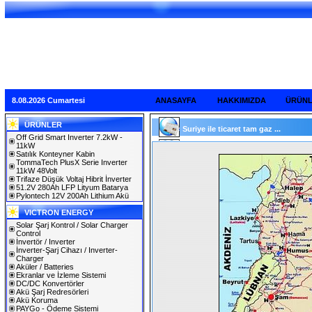
8.08.2026 Cumartesi
ANASAYFA
HAKKIMIZDA
ÜRÜN
ÜRÜNLER
Suriye ile ticaret tam gaz ...
Off Grid Smart Inverter 7.2kW -
11kW
Satılık Konteyner Kabin
TommaTech PlusX Serie Inverter
11kW 48Volt
Trifaze Düşük Voltaj Hibrit İnverter
51.2V 280Ah LFP Lityum Batarya
Pylontech 12V 200Ah Lithium Akü
VICTRON ENERGY
Solar Şarj Kontrol / Solar Charger
Control
İnvertör / Inverter
İnverter-Şarj Cihazı / Inverter-
Charger
Aküler / Batteries
Ekranlar ve İzleme Sistemi
DC/DC Konvertörler
Akü Şarj Redresörleri
Akü Koruma
PAYGo - Ödeme Sistemi