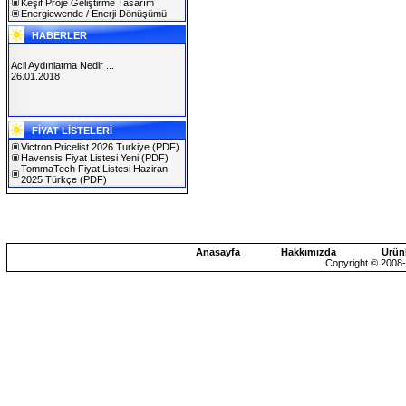
Keşif Proje Geliştirme Tasarım
Energiewende / Enerji Dönüşümü
HABERLER
Acil Aydınlatma Nedir ...
26.01.2018
SOLAREX ISTANBUL 2019
FİYAT LİSTELERİ
30.01.2019
Victron Pricelist 2026 Turkiye
(PDF)
Havensis Fiyat Listesi Yeni
(PDF)
TommaTech Fiyat Listesi Haziran
2025 Türkçe
(PDF)
Anasayfa
Hakkımızda
Ürün
Copyright © 2008-2