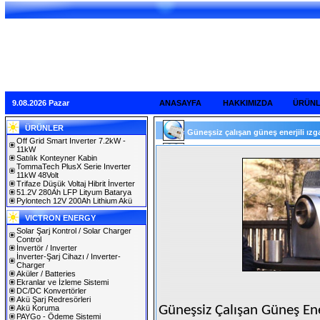
9.08.2026 Pazar
ANASAYFA
HAKKIMIZDA
ÜRÜN
ÜRÜNLER
Güneşsiz çalışan güneş enerjili ızgar
Off Grid Smart Inverter 7.2kW -
11kW
Satılık Konteyner Kabin
TommaTech PlusX Serie Inverter
11kW 48Volt
Trifaze Düşük Voltaj Hibrit İnverter
51.2V 280Ah LFP Lityum Batarya
Pylontech 12V 200Ah Lithium Akü
VICTRON ENERGY
Solar Şarj Kontrol / Solar Charger
Control
İnvertör / Inverter
İnverter-Şarj Cihazı / Inverter-
Charger
Aküler / Batteries
Ekranlar ve İzleme Sistemi
DC/DC Konvertörler
Akü Şarj Redresörleri
Güneşsiz Çalışan Güneş Ener
Akü Koruma
PAYGo - Ödeme Sistemi