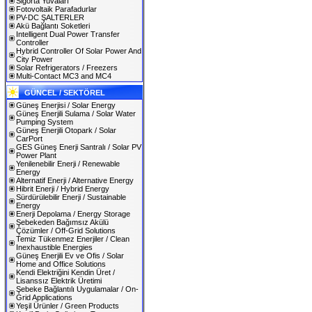
Sigorta Yuvaları
Fotovoltaik Parafadurlar
PV-DC ŞALTERLER
Akü Bağlantı Soketleri
Intelligent Dual Power Transfer
Controller
Hybrid Controller Of Solar Power And
City Power
Solar Refrigerators / Freezers
Multi-Contact MC3 and MC4
GÜNCEL / SEKTÖREL
Güneş Enerjisi / Solar Energy
Güneş Enerjili Sulama / Solar Water
Pumping System
Güneş Enerjili Otopark / Solar
CarPort
GES Güneş Enerji Santralı / Solar PV
Power Plant
Yenilenebilir Enerji / Renewable
Energy
Alternatif Enerji / Alternative Energy
Hibrit Enerji / Hybrid Energy
Sürdürülebilir Enerji / Sustainable
Energy
Enerji Depolama / Energy Storage
Şebekeden Bağımsız Akülü
Çözümler / Off-Grid Solutions
Temiz Tükenmez Enerjiler / Clean
Inexhaustible Energies
Güneş Enerjili Ev ve Ofis / Solar
Home and Office Solutions
Kendi Elektriğini Kendin Üret /
Lisanssız Elektrik Üretimi
Şebeke Bağlantılı Uygulamalar / On-
Grid Applications
Yeşil Ürünler / Green Products