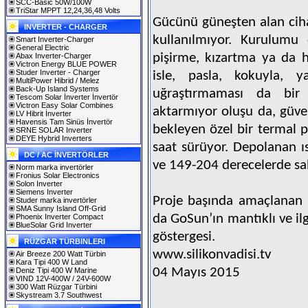
SCC-Basic 50W/100W
TriStar MPPT 12,24,36,48 Volts
Gücünü güneşten alan ciha
INVERTER - CHARGER
kullanılmıyor. Kurulumu 
Smart Inverter-Charger
General Electric
pişirme, kızartma ya da ha
Abax Inverter-Charger
Victron Energy BLUE POWER
Studer Inverter - Charger
isle, pasla, kokuyla, 
MultiPower Hibrid / Melez
Back-Up Island Systems
uğraştırmaması da bir d
Tescom Solar İnverter İnvertör
Victron Easy Solar Combines
aktarmıyor oluşu da, güven
LV Hibrit İnverter
Havensis Tam Sinüs İnvertör
bekleyen özel bir termal p
SRNE SOLAR Inverter
DEYE Hybrid Inverters
saat sürüyor. Depolanan ıs
DC / AC İNVERTÖRLER
ve 149-204 derecelerde sabi
Norm marka invertörler
Fronius Solar Electronics
Solon Inverter
Siemens Inverter
Proje başında amaçlanan 
Studer marka invertörler
SMA Sunny Island Off-Grid
da GoSun’ın mantıklı ve il
Phoenix Inverter Compact
BlueSolar Grid Inverter
göstergesi.
RÜZGAR TÜRBINLERI
www.silikonvadisi.tv
Air Breeze 200 Watt Türbin
Kara Tipi 400 W Land
04 Mayıs 2015
Deniz Tipi 400 W Marine
VIND 12V-400W / 24V-600W
300 Watt Rüzgar Türbini
Skystream 3.7 Southwest