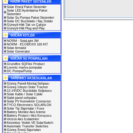
HAZIR PAKET SİSTEMLER
Solar Enerji Paket Sistemler
Solar LED Aydınlatma Paket
Sistemleri
Solar Su Pompa Paket Sistemleri
Solar DC Buzdolabı / İlaç Dolabı
Güneyli-Hitit Tak ve Çalıştır
Güneyli-Hitit Plug and Play
SOLAR KITLER
NORM - SolaLight 3W
NORM - ECOBOXX 160 KIT
Solar Armatür
Solar Generator
SOLAR SU POMPALARI
Grundfos SQFlex Product
Lorentz marka pompalar
DC Pompa/Pump
YARDIMCI AKSESUARLAR
Güneş Paneli Montaj Sehpası
Güneş İzleyici Solar Tracker
12-24VDC Buzdolabı Soğutucu
Solar Kablo / Solar Cable
Sabit panel sehpaları
Solar PV Konnektör Connector
TYCO Electronics SOLARLOK
Solar Tip Sigortalar / Fuse
Battery Monitor Akü İzleme
Battery Protect / Akü Koruyucu
Victron Akü İzolatörleri
Kesintisiz Yedek VE SolarSwitch
Automatic Transfer Switches
Güneş Enerji Sigortaları