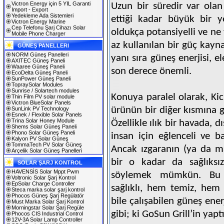
Victron Energy için 5 YIL Garanti
Uzun bir süredir var olan
Import - Export
Yedekleme Ada Sistemleri
ettiği kadar büyük bir ye
Victron Energy Marine
Cep Telefonu Şarj Cihazı Solar
oldukça potansiyelli ve ne
Mobile Phone Charger
az kullanılan bir güç kayn
GÜNEŞ PANELLERI
NORM Güneş Panelleri
yanı sıra güneş enerjisi, el
AXITEC Güneş Paneli
Waaree Güneş Paneli
son derece önemli.
EcoDelta Güneş Paneli
SunPower Güneş Paneli
TopraySolar Modules
Sunrise / Solartech modules
Konuya paralel olarak, Kic
Thin Film PV solar module
Victron BlueSolar Panels
ürünün bir diğer kısmına g
SunLink PV Technology
Esnek / Flexible Solar Panels
Trina Solar Honey Module
Özellikle ılık bir havada, 
Shems Solar Güneş Paneli
Phono Solar Güneş Paneli
insan için eğlenceli ve ba
Kalyon PV Solar Güneş
TommaTech PV Solar Güneş
Ancak ızgaranın (ya da ma
Arçelik Solar Güneş Panelleri
bir o kadar da sağlıks
SOLAR ŞARJ KONTROL
HAVENSİS Solar Mppt Pwm
söylemek mümkün. Bu
Voltronic Solar Şarj Kontrol
EpSolar Charge Controller
sağlıklı, hem temiz, he
Steca marka solar şarj kontrol
Phocos Güneş Şarj Regülatör
bile çalışabilen güneş enerj
Must Marka Solar Şarj Kontrol
Morningstar Solar Şarj Regüle
gibi; ki GoSun Grill’in yap
Phocos CIS Industrial Control
12V-3A Solar Lamp Controller