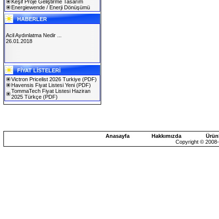
Keşif Proje Geliştirme Tasarım
Energiewende / Enerji Dönüşümü
HABERLER
Acil Aydınlatma Nedir ...
26.01.2018
SOLAREX ISTANBUL 2019
FİYAT LİSTELERİ
30.01.2019
Victron Pricelist 2026 Turkiye
(PDF)
Havensis Fiyat Listesi Yeni
(PDF)
TommaTech Fiyat Listesi Haziran
2025 Türkçe
(PDF)
Anasayfa
Hakkımızda
Ürün
Copyright © 2008-2