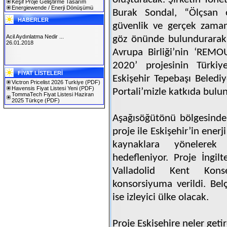
Keşif Proje Geliştirme Tasarım
Energiewende / Enerji Dönüşümü
Burak Sondal, “Ölçsan ol
HABERLER
güvenlik ve gerçek zamanlı
Acil Aydınlatma Nedir ...
göz önünde bulundurarak
26.01.2018
Avrupa Birliği’nin ‘REM
2020’ projesinin Türkiye
SOLAREX ISTANBUL 2019
FİYAT LİSTELERİ
30.01.2019
Eskişehir Tepebaşı Belediy
Victron Pricelist 2026 Turkiye
(PDF)
Havensis Fiyat Listesi Yeni
(PDF)
Portali’mizle katkıda bulu
TommaTech Fiyat Listesi Haziran
2025 Türkçe
(PDF)
Aşağısöğütönü bölgesinde
proje ile Eskişehir’in ene
kaynaklara yönelerek 
hedefleniyor. Proje İngil
Valladolid Kent Konse
konsorsiyuma verildi. Bel
ise izleyici ülke olacak.
Proje Eskişehire neler geti