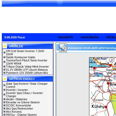
9.08.2026 Pazar
ANASAYFA
HAKKIMIZDA
ÜRÜN
ÜRÜNLER
Avrupanın örnek akıllı şehri kuruluyo
Off Grid Smart Inverter 7.2kW -
11kW
Satılık Konteyner Kabin
TommaTech PlusX Serie Inverter
11kW 48Volt
Trifaze Düşük Voltaj Hibrit İnverter
51.2V 280Ah LFP Lityum Batarya
Pylontech 12V 200Ah Lithium Akü
VICTRON ENERGY
Solar Şarj Kontrol / Solar Charger
Control
İnvertör / Inverter
İnverter-Şarj Cihazı / Inverter-
Charger
Aküler / Batteries
Ekranlar ve İzleme Sistemi
DC/DC Konvertörler
Akü Şarj Redresörleri
Akü Koruma
PAYGo - Ödeme Sistemi