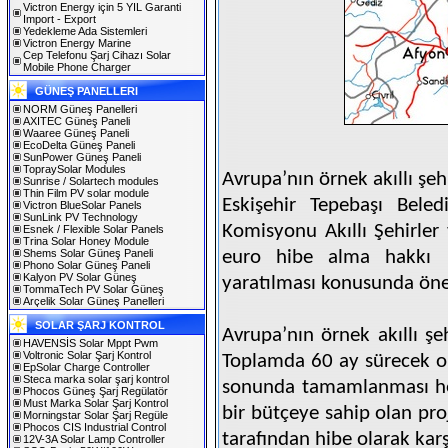
Victron Energy için 5 YIL Garanti
Import - Export
Yedekleme Ada Sistemleri
Victron Energy Marine
Cep Telefonu Şarj Cihazı Solar
Mobile Phone Charger
GÜNEŞ PANELLERI
NORM Güneş Panelleri
AXITEC Güneş Paneli
Waaree Güneş Paneli
EcoDelta Güneş Paneli
SunPower Güneş Paneli
TopraySolar Modules
Avrupa’nın örnek akıllı şeh
Sunrise / Solartech modules
Thin Film PV solar module
Eskişehir Tepebaşı Bele
Victron BlueSolar Panels
SunLink PV Technology
Komisyonu Akıllı Şehirler
Esnek / Flexible Solar Panels
Trina Solar Honey Module
Shems Solar Güneş Paneli
euro hibe alma hakkı ka
Phono Solar Güneş Paneli
Kalyon PV Solar Güneş
yaratılması konusunda önem
TommaTech PV Solar Güneş
Arçelik Solar Güneş Panelleri
SOLAR ŞARJ KONTROL
Avrupa’nın örnek akıllı şe
HAVENSİS Solar Mppt Pwm
Voltronic Solar Şarj Kontrol
Toplamda 60 ay sürecek ol
EpSolar Charge Controller
Steca marka solar şarj kontrol
sonunda tamamlanması hed
Phocos Güneş Şarj Regülatör
Must Marka Solar Şarj Kontrol
bir bütçeye sahip olan pr
Morningstar Solar Şarj Regüle
Phocos CIS Industrial Control
tarafından hibe olarak karş
12V-3A Solar Lamp Controller