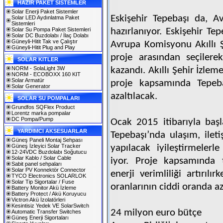
HAZIR PAKET SİSTEMLER
Solar Enerji Paket Sistemler
Eskişehir Tepebaşı da, A
Solar LED Aydınlatma Paket
Sistemleri
Solar Su Pompa Paket Sistemleri
hazırlanıyor. Eskişehir Te
Solar DC Buzdolabı / İlaç Dolabı
Güneyli-Hitit Tak ve Çalıştır
Avrupa Komisyonu Akıllı Ş
Güneyli-Hitit Plug and Play
proje arasından seçiler
SOLAR KITLER
NORM - SolaLight 3W
kazandı. Akıllı Şehir İzlem
NORM - ECOBOXX 160 KIT
Solar Armatür
proje kapsamında Tepebaş
Solar Generator
azaltılacak.
SOLAR SU POMPALARI
Grundfos SQFlex Product
Lorentz marka pompalar
DC Pompa/Pump
Ocak 2015 itibarıyla baş
YARDIMCI AKSESUARLAR
Tepebaşı’nda ulaşım, ileti
Güneş Paneli Montaj Sehpası
Güneş İzleyici Solar Tracker
yapılacak iyileştirmelerle
12-24VDC Buzdolabı Soğutucu
Solar Kablo / Solar Cable
iyor. Proje kapsamında 
Sabit panel sehpaları
Solar PV Konnektör Connector
enerji verimliliği artırıl
TYCO Electronics SOLARLOK
Solar Tip Sigortalar / Fuse
oranlarının ciddi oranda a
Battery Monitor Akü İzleme
Battery Protect / Akü Koruyucu
Victron Akü İzolatörleri
Kesintisiz Yedek VE SolarSwitch
24 milyon euro bütçe
Automatic Transfer Switches
Güneş Enerji Sigortaları