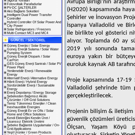
Sigorta Yuvaları
Avrupa Birliği’nin araştı
Fotovoltaik Parafadurlar
PV-DC ŞALTERLER
(H2020) kapsamında hayat
Akü Bağlantı Soketleri
Intelligent Dual Power Transfer
Şehirler ve İnovasyon Proj
Controller
Hybrid Controller Of Solar Power And
İspanya Valladolid ve Birl
City Power
Solar Refrigerators / Freezers
ile birlikte yol gösterici 
Multi-Contact MC3 and MC4
alıyor. Toplamda 60 ay s
GÜNCEL / SEKTÖREL
Güneş Enerjisi / Solar Energy
2019 yılı sonunda tama
Güneş Enerjili Sulama / Solar Water
Pumping System
euroya yakın bir bütçey
Güneş Enerjili Otopark / Solar
CarPort
euroluk kaynak AB tarafınd
GES Güneş Enerji Santralı / Solar PV
Power Plant
Yenilenebilir Enerji / Renewable
Energy
Alternatif Enerji / Alternative Energy
Proje kapsamında 17-19 Ş
Hibrit Enerji / Hybrid Energy
Sürdürülebilir Enerji / Sustainable
Valladolid şehrinde tüm p
Energy
Enerji Depolama / Energy Storage
gerçekleştirilecek.
Şebekeden Bağımsız Akülü
Çözümler / Off-Grid Solutions
Temiz Tükenmez Enerjiler / Clean
Inexhaustible Energies
Projenin bilişim & iletişim 
Güneş Enerjili Ev ve Ofis / Solar
Home and Office Solutions
Kendi Elektriğini Kendin Üret /
güvenlik çözümleri üreticis
Lisanssız Elektrik Üretimi
Şebeke Bağlantılı Uygulamalar / On-
Ölçsan, Yaşam Köyü pr
Grid Applications
Yeşil Ürünler / Green Products
oluşturacak. Şirketin Yön