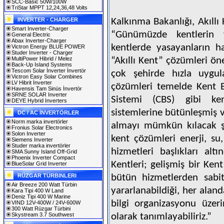
SCC-Basic 50W/100W
TriStar MPPT 12,24,36,48 Volts
INVERTER - CHARGER
Kalkınma Bakanlığı, Akıllı
Smart Inverter-Charger
“Günümüzde kentlerin y
General Electric
Abax Inverter-Charger
kentlerde yasayanların h
Victron Energy BLUE POWER
Studer Inverter - Charger
MultiPower Hibrid / Melez
“Akıllı Kent” çözümleri 
Back-Up Island Systems
Tescom Solar İnverter İnvertör
çok şehirde hızla uygula
Victron Easy Solar Combines
LV Hibrit İnverter
çözümleri temelde Kent Bi
Havensis Tam Sinüs İnvertör
SRNE SOLAR Inverter
Sistemi (CBS) gibi kent
DEYE Hybrid Inverters
sistemlerine bütünleşmiş v
DC / AC İNVERTÖRLER
Norm marka invertörler
almayı mümkün kılacak şek
Fronius Solar Electronics
Solon Inverter
kent çözümleri enerji, su,
Siemens Inverter
Studer marka invertörler
hizmetleri başlıkları altı
SMA Sunny Island Off-Grid
Phoenix Inverter Compact
Kentleri; gelişmiş bir Ken
BlueSolar Grid Inverter
RÜZGAR TÜRBINLERI
bütün hizmetlerden sabit
Air Breeze 200 Watt Türbin
yararlanabildiği, her alan
Kara Tipi 400 W Land
Deniz Tipi 400 W Marine
bilgi organizasyonu üzer
VIND 12V-400W / 24V-600W
300 Watt Rüzgar Türbini
Skystream 3.7 Southwest
olarak tanımlayabiliriz.”