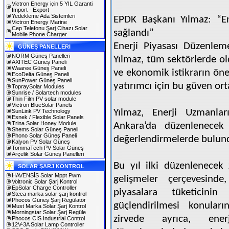
Victron Energy için 5 YIL Garanti
Import - Export
Yedekleme Ada Sistemleri
EPDK Başkanı Yılmaz: “En
Victron Energy Marine
Cep Telefonu Şarj Cihazı Solar
sağlandı”
Mobile Phone Charger
Enerji Piyasası Düzenle
GÜNEŞ PANELLERI
NORM Güneş Panelleri
Yılmaz, tüm sektörlerde ol
AXITEC Güneş Paneli
Waaree Güneş Paneli
ve ekonomik istikrarın ön
EcoDelta Güneş Paneli
SunPower Güneş Paneli
yatırımcı için bu güven or
TopraySolar Modules
Sunrise / Solartech modules
Thin Film PV solar module
Victron BlueSolar Panels
Yılmaz, Enerji Uzmanla
SunLink PV Technology
Esnek / Flexible Solar Panels
Trina Solar Honey Module
Ankara’da düzenlenecek E
Shems Solar Güneş Paneli
Phono Solar Güneş Paneli
değerlendirmelerde bulun
Kalyon PV Solar Güneş
TommaTech PV Solar Güneş
Arçelik Solar Güneş Panelleri
Bu yıl ilki düzenlenecek
SOLAR ŞARJ KONTROL
HAVENSİS Solar Mppt Pwm
gelişmeler çerçevesinde
Voltronic Solar Şarj Kontrol
EpSolar Charge Controller
piyasalara tüketicinin
Steca marka solar şarj kontrol
Phocos Güneş Şarj Regülatör
güçlendirilmesi konuların
Must Marka Solar Şarj Kontrol
Morningstar Solar Şarj Regüle
zirvede ayrıca, ener
Phocos CIS Industrial Control
12V-3A Solar Lamp Controller