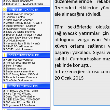
düzenlemelerinde rekab
SCC-Basic 50W/100W
TriStar MPPT 12,24,36,48 Volts
üzerindeki etkilerine yöne
INVERTER - CHARGER
ele alınacağını söyledi.
Smart Inverter-Charger
General Electric
Abax Inverter-Charger
Victron Energy BLUE POWER
Studer Inverter - Charger
Tüm sektörlerde olduğu
MultiPower Hibrid / Melez
Back-Up Island Systems
sağlayacak yatırımlar için
Tescom Solar İnverter İnvertör
Victron Easy Solar Combines
olduğunu vurgulayan Yıl
LV Hibrit İnverter
Havensis Tam Sinüs İnvertör
güven ortamı sağlandı v
SRNE SOLAR Inverter
DEYE Hybrid Inverters
başarıyı yakaladı. Siyasi
DC / AC İNVERTÖRLER
sahibi Cumhurbaşkanımız
Norm marka invertörler
Fronius Solar Electronics
şeklinde konuştu.
Solon Inverter
Siemens Inverter
http://enerjienstitusu.com
Studer marka invertörler
SMA Sunny Island Off-Grid
20 Ocak 2015
Phoenix Inverter Compact
BlueSolar Grid Inverter
RÜZGAR TÜRBINLERI
Air Breeze 200 Watt Türbin
Kara Tipi 400 W Land
Deniz Tipi 400 W Marine
VIND 12V-400W / 24V-600W
300 Watt Rüzgar Türbini
Skystream 3.7 Southwest