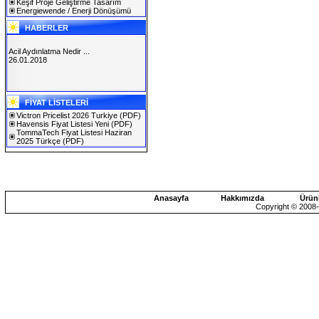
Keşif Proje Geliştirme Tasarım
Energiewende / Enerji Dönüşümü
HABERLER
Acil Aydınlatma Nedir ...
26.01.2018
SOLAREX ISTANBUL 2019
FİYAT LİSTELERİ
30.01.2019
Victron Pricelist 2026 Turkiye
(PDF)
Havensis Fiyat Listesi Yeni
(PDF)
TommaTech Fiyat Listesi Haziran
2025 Türkçe
(PDF)
Anasayfa
Hakkımızda
Ürün
Copyright © 2008-2