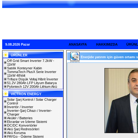
9.08.2026 Pazar
ANASAYFA
HAKKIMIZDA
ÜRÜN
ÜRÜNLER
Enerjide yatırım için güven ortamı s
Off Grid Smart Inverter 7.2kW -
11kW
Satılık Konteyner Kabin
TommaTech PlusX Serie Inverter
11kW 48Volt
Trifaze Düşük Voltaj Hibrit İnverter
51.2V 280Ah LFP Lityum Batarya
Pylontech 12V 200Ah Lithium Akü
VICTRON ENERGY
Solar Şarj Kontrol / Solar Charger
Control
İnvertör / Inverter
İnverter-Şarj Cihazı / Inverter-
Charger
Aküler / Batteries
Ekranlar ve İzleme Sistemi
DC/DC Konvertörler
Akü Şarj Redresörleri
Akü Koruma
PAYGo - Ödeme Sistemi