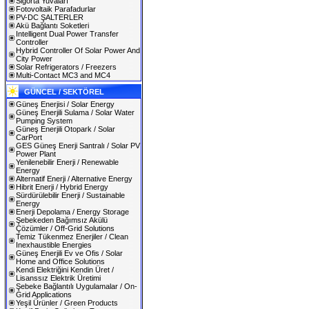
Sigorta Yuvaları
Fotovoltaik Parafadurlar
PV-DC ŞALTERLER
Akü Bağlantı Soketleri
Intelligent Dual Power Transfer
Controller
Hybrid Controller Of Solar Power And
City Power
Solar Refrigerators / Freezers
Multi-Contact MC3 and MC4
GÜNCEL / SEKTÖREL
Güneş Enerjisi / Solar Energy
Güneş Enerjili Sulama / Solar Water
Pumping System
Güneş Enerjili Otopark / Solar
CarPort
GES Güneş Enerji Santralı / Solar PV
Power Plant
Yenilenebilir Enerji / Renewable
Energy
Alternatif Enerji / Alternative Energy
Hibrit Enerji / Hybrid Energy
Sürdürülebilir Enerji / Sustainable
Energy
Enerji Depolama / Energy Storage
Şebekeden Bağımsız Akülü
Çözümler / Off-Grid Solutions
Temiz Tükenmez Enerjiler / Clean
Inexhaustible Energies
Güneş Enerjili Ev ve Ofis / Solar
Home and Office Solutions
Kendi Elektriğini Kendin Üret /
Lisanssız Elektrik Üretimi
Şebeke Bağlantılı Uygulamalar / On-
Grid Applications
Yeşil Ürünler / Green Products