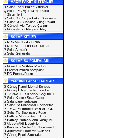
HAZIR PAKET SİSTEMLER
Solar Enerji Paket Sistemler
Solar LED Aydınlatma Paket
Sistemleri
Solar Su Pompa Paket Sistemleri
Solar DC Buzdolabı / İlaç Dolabı
Güneyli-Hitit Tak ve Çalıştır
Güneyli-Hitit Plug and Play
SOLAR KITLER
NORM - SolaLight 3W
NORM - ECOBOXX 160 KIT
Solar Armatür
Solar Generator
SOLAR SU POMPALARI
Grundfos SQFlex Product
Lorentz marka pompalar
DC Pompa/Pump
YARDIMCI AKSESUARLAR
Güneş Paneli Montaj Sehpası
Güneş İzleyici Solar Tracker
12-24VDC Buzdolabı Soğutucu
Solar Kablo / Solar Cable
Sabit panel sehpaları
Solar PV Konnektör Connector
TYCO Electronics SOLARLOK
Solar Tip Sigortalar / Fuse
Battery Monitor Akü İzleme
Battery Protect / Akü Koruyucu
Victron Akü İzolatörleri
Kesintisiz Yedek VE SolarSwitch
Automatic Transfer Switches
Güneş Enerji Sigortaları