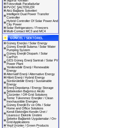
Sigorta Yuvaları
Fotovoltaik Parafadurlar
PV-DC ŞALTERLER
Akü Bağlantı Soketleri
Intelligent Dual Power Transfer
Controller
Hybrid Controller Of Solar Power And
City Power
Solar Refrigerators / Freezers
Multi-Contact MC3 and MC4
GÜNCEL / SEKTÖREL
Güneş Enerjisi / Solar Energy
Güneş Enerjili Sulama / Solar Water
Pumping System
Güneş Enerjili Otopark / Solar
CarPort
GES Güneş Enerji Santralı / Solar PV
Power Plant
Yenilenebilir Enerji / Renewable
Energy
Alternatif Enerji / Alternative Energy
Hibrit Enerji / Hybrid Energy
Sürdürülebilir Enerji / Sustainable
Energy
Enerji Depolama / Energy Storage
Şebekeden Bağımsız Akülü
Çözümler / Off-Grid Solutions
Temiz Tükenmez Enerjiler / Clean
Inexhaustible Energies
Güneş Enerjili Ev ve Ofis / Solar
Home and Office Solutions
Kendi Elektriğini Kendin Üret /
Lisanssız Elektrik Üretimi
Şebeke Bağlantılı Uygulamalar / On-
Grid Applications
Yeşil Ürünler / Green Products