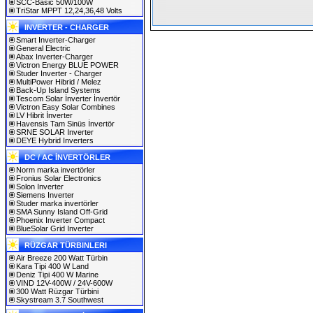
SCC-Basic 50W/100W
TriStar MPPT 12,24,36,48 Volts
INVERTER - CHARGER
Smart Inverter-Charger
General Electric
Abax Inverter-Charger
Victron Energy BLUE POWER
Studer Inverter - Charger
MultiPower Hibrid / Melez
Back-Up Island Systems
Tescom Solar İnverter İnvertör
Victron Easy Solar Combines
LV Hibrit İnverter
Havensis Tam Sinüs İnvertör
SRNE SOLAR Inverter
DEYE Hybrid Inverters
DC / AC İNVERTÖRLER
Norm marka invertörler
Fronius Solar Electronics
Solon Inverter
Siemens Inverter
Studer marka invertörler
SMA Sunny Island Off-Grid
Phoenix Inverter Compact
BlueSolar Grid Inverter
RÜZGAR TÜRBINLERI
Air Breeze 200 Watt Türbin
Kara Tipi 400 W Land
Deniz Tipi 400 W Marine
VIND 12V-400W / 24V-600W
300 Watt Rüzgar Türbini
Skystream 3.7 Southwest