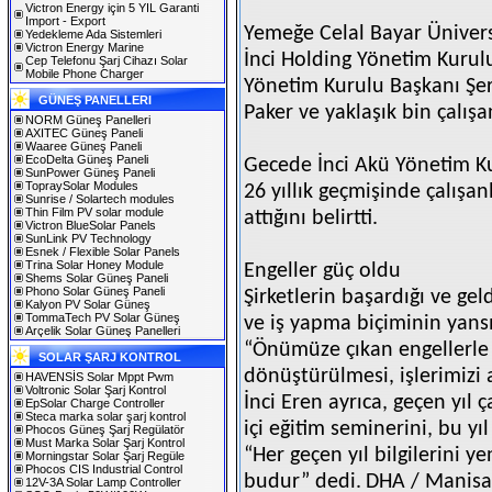
Victron Energy için 5 YIL Garanti
Import - Export
Yemeğe Celal Bayar Ünivers
Yedekleme Ada Sistemleri
Victron Energy Marine
İnci Holding Yönetim Kurulu
Cep Telefonu Şarj Cihazı Solar
Mobile Phone Charger
Yönetim Kurulu Başkanı Şeri
GÜNEŞ PANELLERI
Paker ve yaklaşık bin çalışan
NORM Güneş Panelleri
AXITEC Güneş Paneli
Waaree Güneş Paneli
EcoDelta Güneş Paneli
Gecede İnci Akü Yönetim Kur
SunPower Güneş Paneli
TopraySolar Modules
26 yıllık geçmişinde çalışan
Sunrise / Solartech modules
Thin Film PV solar module
attığını belirtti.
Victron BlueSolar Panels
SunLink PV Technology
Esnek / Flexible Solar Panels
Trina Solar Honey Module
Engeller güç oldu
Shems Solar Güneş Paneli
Phono Solar Güneş Paneli
Şirketlerin başardığı ve ge
Kalyon PV Solar Güneş
TommaTech PV Solar Güneş
ve iş yapma biçiminin yan
Arçelik Solar Güneş Panelleri
“Önümüze çıkan engellerle z
SOLAR ŞARJ KONTROL
dönüştürülmesi, işlerimizi 
HAVENSİS Solar Mppt Pwm
Voltronic Solar Şarj Kontrol
İnci Eren ayrıca, geçen yıl 
EpSolar Charge Controller
Steca marka solar şarj kontrol
içi eğitim seminerini, bu yıl
Phocos Güneş Şarj Regülatör
Must Marka Solar Şarj Kontrol
“Her geçen yıl bilgilerini y
Morningstar Solar Şarj Regüle
Phocos CIS Industrial Control
budur” dedi.
DHA / Manisa
12V-3A Solar Lamp Controller