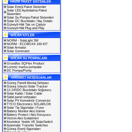
HAZIR PAKET SİSTEMLER
Solar Enerji Paket Sistemler
Solar LED Aydınlatma Paket
Sistemleri
Solar Su Pompa Paket Sistemleri
Solar DC Buzdolabı / İlaç Dolabı
Güneyli-Hitit Tak ve Çalıştır
Güneyli-Hitit Plug and Play
SOLAR KITLER
NORM - SolaLight 3W
NORM - ECOBOXX 160 KIT
Solar Armatür
Solar Generator
SOLAR SU POMPALARI
Grundfos SQFlex Product
Lorentz marka pompalar
DC Pompa/Pump
YARDIMCI AKSESUARLAR
Güneş Paneli Montaj Sehpası
Güneş İzleyici Solar Tracker
12-24VDC Buzdolabı Soğutucu
Solar Kablo / Solar Cable
Sabit panel sehpaları
Solar PV Konnektör Connector
TYCO Electronics SOLARLOK
Solar Tip Sigortalar / Fuse
Battery Monitor Akü İzleme
Battery Protect / Akü Koruyucu
Victron Akü İzolatörleri
Kesintisiz Yedek VE SolarSwitch
Automatic Transfer Switches
Güneş Enerji Sigortaları