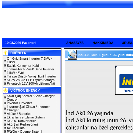
10.08.2026 Pazartesi
ANASAYFA
HAKKIMIZDA
ÜRÜN
ÜRÜNLER
İnci Akü kuruluşunun 26. yılını kutla
Off Grid Smart Inverter 7.2kW -
11kW
Satılık Konteyner Kabin
TommaTech PlusX Serie Inverter
11kW 48Volt
Trifaze Düşük Voltaj Hibrit İnverter
51.2V 280Ah LFP Lityum Batarya
Pylontech 12V 200Ah Lithium Akü
VICTRON ENERGY
Solar Şarj Kontrol / Solar Charger
Control
İnvertör / Inverter
İnverter-Şarj Cihazı / Inverter-
Charger
İnci Akü 26 yaşında
Aküler / Batteries
Ekranlar ve İzleme Sistemi
İnci Akü kuruluşunun 26. y
DC/DC Konvertörler
Akü Şarj Redresörleri
çalışanlarına özel gerçekleş
Akü Koruma
PAYGo - Ödeme Sistemi