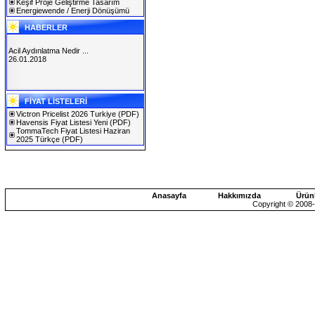
Keşif Proje Geliştirme Tasarım
Energiewende / Enerji Dönüşümü
HABERLER
Acil Aydınlatma Nedir ...
26.01.2018
SOLAREX ISTANBUL 2019
FİYAT LİSTELERİ
30.01.2019
Victron Pricelist 2026 Turkiye
(PDF)
Havensis Fiyat Listesi Yeni
(PDF)
TommaTech Fiyat Listesi Haziran
2025 Türkçe
(PDF)
Anasayfa
Hakkımızda
Ürün
Copyright © 2008-2