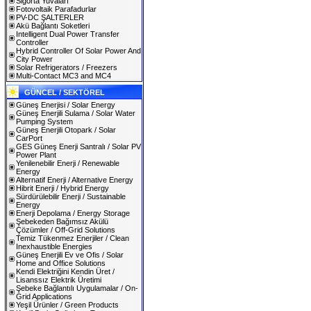
Sigorta Yuvaları
Fotovoltaik Parafadurlar
PV-DC ŞALTERLER
Akü Bağlantı Soketleri
Intelligent Dual Power Transfer
Controller
Hybrid Controller Of Solar Power And
City Power
Solar Refrigerators / Freezers
Multi-Contact MC3 and MC4
GÜNCEL / SEKTÖREL
Güneş Enerjisi / Solar Energy
Güneş Enerjili Sulama / Solar Water
Pumping System
Güneş Enerjili Otopark / Solar
CarPort
GES Güneş Enerji Santralı / Solar PV
Power Plant
Yenilenebilir Enerji / Renewable
Energy
Alternatif Enerji / Alternative Energy
Hibrit Enerji / Hybrid Energy
Sürdürülebilir Enerji / Sustainable
Energy
Enerji Depolama / Energy Storage
Şebekeden Bağımsız Akülü
Çözümler / Off-Grid Solutions
Temiz Tükenmez Enerjiler / Clean
Inexhaustible Energies
Güneş Enerjili Ev ve Ofis / Solar
Home and Office Solutions
Kendi Elektriğini Kendin Üret /
Lisanssız Elektrik Üretimi
Şebeke Bağlantılı Uygulamalar / On-
Grid Applications
Yeşil Ürünler / Green Products