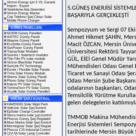
Victron Energy için 5 YIL Garanti
Import - Export
5.GÜNEŞ ENERJİSİ SİSTEM
Yedekleme Ada Sistemleri
Victron Energy Marine
BAŞARIYLA GERÇEKLEŞTİ
Cep Telefonu Şarj Cihazı Solar
Mobile Phone Charger
GÜNEŞ PANELLERI
Sempozyum ve Sergi 07 Eki
NORM Güneş Panelleri
Ahmet Hikmet ŞAHİN, Mersi
AXITEC Güneş Paneli
Waaree Güneş Paneli
Macit ÖZCAN, Mersin Ünive
EcoDelta Güneş Paneli
SunPower Güneş Paneli
Üniversitesi Rektörü Tayya
TopraySolar Modules
Sunrise / Solartech modules
GÜL, EİEİ Genel Müdür Yar
Thin Film PV solar module
Victron BlueSolar Panels
Mühendisleri Odası Genel 
SunLink PV Technology
Esnek / Flexible Solar Panels
Ticaret ve Sanayi Odası Şe
Trina Solar Honey Module
Shems Solar Güneş Paneli
Odası Mersin Şube Başkanı 
Phono Solar Güneş Paneli
Kalyon PV Solar Güneş
odalarının başkanları, Odam
TommaTech PV Solar Güneş
Arçelik Solar Güneş Panelleri
Temsilcilik Yürütme Kurullar
SOLAR ŞARJ KONTROL
gelen delegelerin katılımıyla
HAVENSİS Solar Mppt Pwm
Voltronic Solar Şarj Kontrol
EpSolar Charge Controller
Steca marka solar şarj kontrol
TMMOB Makina Mühendisle
Phocos Güneş Şarj Regülatör
Must Marka Solar Şarj Kontrol
Enerjisi Sistemleri Sempoz
Morningstar Solar Şarj Regüle
Phocos CIS Industrial Control
tarihlerinde Mersin Büyük 
12V-3A Solar Lamp Controller