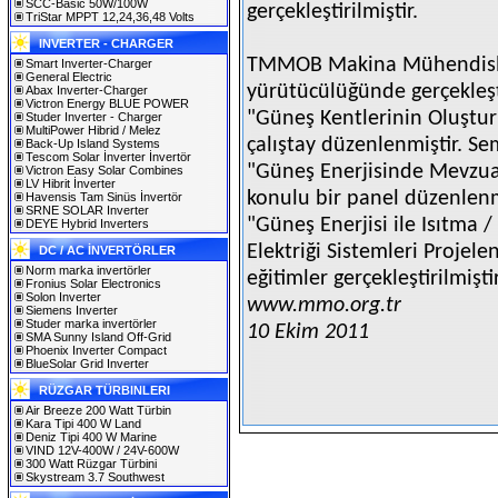
SCC-Basic 50W/100W
gerçekleştirilmiştir.
TriStar MPPT 12,24,36,48 Volts
INVERTER - CHARGER
TMMOB Makina Mühendisle
Smart Inverter-Charger
General Electric
yürütücülüğünde gerçekle
Abax Inverter-Charger
Victron Energy BLUE POWER
"Güneş Kentlerinin Oluştur
Studer Inverter - Charger
MultiPower Hibrid / Melez
çalıştay düzenlenmiştir. S
Back-Up Island Systems
Tescom Solar İnverter İnvertör
"Güneş Enerjisinde Mevzuat
Victron Easy Solar Combines
LV Hibrit İnverter
konulu bir panel düzenle
Havensis Tam Sinüs İnvertör
SRNE SOLAR Inverter
"Güneş Enerjisi ile Isıtma 
DEYE Hybrid Inverters
Elektriği Sistemleri Projel
DC / AC İNVERTÖRLER
Norm marka invertörler
eğitimler gerçekleştirilmiştir
Fronius Solar Electronics
Solon Inverter
www.mmo.org.tr
Siemens Inverter
Studer marka invertörler
10 Ekim 2011
SMA Sunny Island Off-Grid
Phoenix Inverter Compact
BlueSolar Grid Inverter
RÜZGAR TÜRBINLERI
Air Breeze 200 Watt Türbin
Kara Tipi 400 W Land
Deniz Tipi 400 W Marine
VIND 12V-400W / 24V-600W
300 Watt Rüzgar Türbini
Skystream 3.7 Southwest