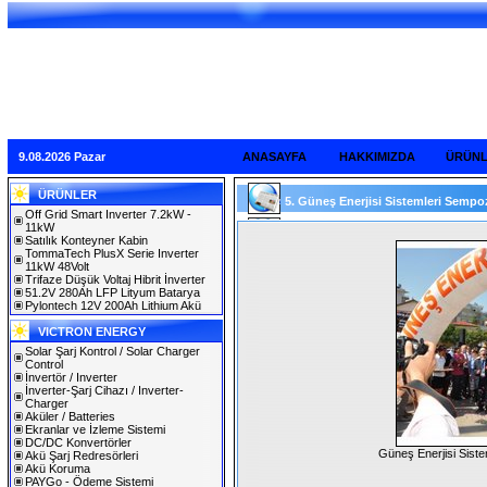
9.08.2026 Pazar
ANASAYFA
HAKKIMIZDA
ÜRÜN
ÜRÜNLER
5. Güneş Enerjisi Sistemleri Sempoz
Off Grid Smart Inverter 7.2kW -
11kW
Satılık Konteyner Kabin
TommaTech PlusX Serie Inverter
11kW 48Volt
Trifaze Düşük Voltaj Hibrit İnverter
51.2V 280Ah LFP Lityum Batarya
Pylontech 12V 200Ah Lithium Akü
VICTRON ENERGY
Solar Şarj Kontrol / Solar Charger
Control
İnvertör / Inverter
İnverter-Şarj Cihazı / Inverter-
Charger
Aküler / Batteries
Ekranlar ve İzleme Sistemi
DC/DC Konvertörler
Güneş Enerjisi Sist
Akü Şarj Redresörleri
Akü Koruma
PAYGo - Ödeme Sistemi