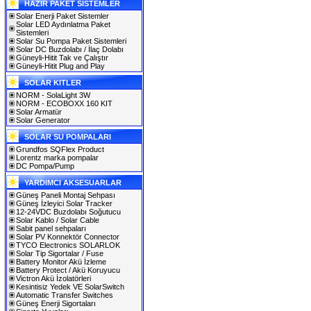
HAZIR PAKET SİSTEMLER
Solar Enerji Paket Sistemler
Solar LED Aydınlatma Paket
Sistemleri
Solar Su Pompa Paket Sistemleri
Solar DC Buzdolabı / İlaç Dolabı
Güneyli-Hitit Tak ve Çalıştır
Güneyli-Hitit Plug and Play
SOLAR KITLER
NORM - SolaLight 3W
NORM - ECOBOXX 160 KIT
Solar Armatür
Solar Generator
SOLAR SU POMPALARI
Grundfos SQFlex Product
Lorentz marka pompalar
DC Pompa/Pump
YARDIMCI AKSESUARLAR
Güneş Paneli Montaj Sehpası
Güneş İzleyici Solar Tracker
12-24VDC Buzdolabı Soğutucu
Solar Kablo / Solar Cable
Sabit panel sehpaları
Solar PV Konnektör Connector
TYCO Electronics SOLARLOK
Solar Tip Sigortalar / Fuse
Battery Monitor Akü İzleme
Battery Protect / Akü Koruyucu
Victron Akü İzolatörleri
Kesintisiz Yedek VE SolarSwitch
Automatic Transfer Switches
Güneş Enerji Sigortaları