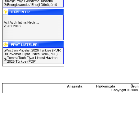
Keşif Proje Geliştirme Tasarım
Energiewende / Enerji Dönüşümü
HABERLER
Acil Aydınlatma Nedir ...
26.01.2018
SOLAREX ISTANBUL 2019
FİYAT LİSTELERİ
30.01.2019
Victron Pricelist 2026 Turkiye
(PDF)
Havensis Fiyat Listesi Yeni
(PDF)
TommaTech Fiyat Listesi Haziran
2025 Türkçe
(PDF)
Anasayfa
Hakkımızda
Ürün
Copyright © 2008-2