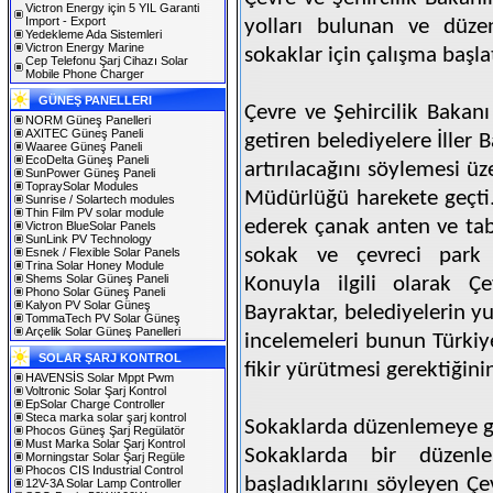
Victron Energy için 5 YIL Garanti
Import - Export
yolları bulunan ve düzen
Yedekleme Ada Sistemleri
Victron Energy Marine
sokaklar için çalışma başlat
Cep Telefonu Şarj Cihazı Solar
Mobile Phone Charger
GÜNEŞ PANELLERI
Çevre ve Şehircilik Bakanı
NORM Güneş Panelleri
AXITEC Güneş Paneli
getiren belediyelere İller 
Waaree Güneş Paneli
EcoDelta Güneş Paneli
artırılacağını söylemesi ü
SunPower Güneş Paneli
TopraySolar Modules
Müdürlüğü harekete geçti.
Sunrise / Solartech modules
Thin Film PV solar module
ederek çanak anten ve tabe
Victron BlueSolar Panels
SunLink PV Technology
sokak ve çevreci park 
Esnek / Flexible Solar Panels
Trina Solar Honey Module
Shems Solar Güneş Paneli
Konuyla ilgili olarak Ç
Phono Solar Güneş Paneli
Kalyon PV Solar Güneş
Bayraktar, belediyelerin yu
TommaTech PV Solar Güneş
Arçelik Solar Güneş Panelleri
incelemeleri bunun Türkiy
SOLAR ŞARJ KONTROL
fikir yürütmesi gerektiğinin 
HAVENSİS Solar Mppt Pwm
Voltronic Solar Şarj Kontrol
EpSolar Charge Controller
Steca marka solar şarj kontrol
Sokaklarda düzenlemeye g
Phocos Güneş Şarj Regülatör
Must Marka Solar Şarj Kontrol
Sokaklarda bir düzenle
Morningstar Solar Şarj Regüle
Phocos CIS Industrial Control
başladıklarını söyleyen 
12V-3A Solar Lamp Controller