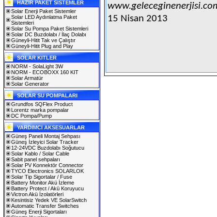
HAZIR PAKET SİSTEMLER
www.geleceginenerjisi.co
Solar Enerji Paket Sistemler
15 Nisan 2013
Solar LED Aydınlatma Paket
Sistemleri
Solar Su Pompa Paket Sistemleri
Solar DC Buzdolabı / İlaç Dolabı
Güneyli-Hitit Tak ve Çalıştır
Güneyli-Hitit Plug and Play
SOLAR KITLER
NORM - SolaLight 3W
NORM - ECOBOXX 160 KIT
Solar Armatür
Solar Generator
SOLAR SU POMPALARI
Grundfos SQFlex Product
Lorentz marka pompalar
DC Pompa/Pump
YARDIMCI AKSESUARLAR
Güneş Paneli Montaj Sehpası
Güneş İzleyici Solar Tracker
12-24VDC Buzdolabı Soğutucu
Solar Kablo / Solar Cable
Sabit panel sehpaları
Solar PV Konnektör Connector
TYCO Electronics SOLARLOK
Solar Tip Sigortalar / Fuse
Battery Monitor Akü İzleme
Battery Protect / Akü Koruyucu
Victron Akü İzolatörleri
Kesintisiz Yedek VE SolarSwitch
Automatic Transfer Switches
Güneş Enerji Sigortaları