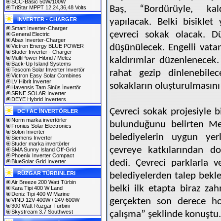
SCC-Basic 50W/100W
Baş, “Bordürüyle, kal
TriStar MPPT 12,24,36,48 Volts
INVERTER - CHARGER
yapılacak. Belki bisikle
Smart Inverter-Charger
çevreci sokak olacak. D
General Electric
Abax Inverter-Charger
düşünülecek. Engelli vatan
Victron Energy BLUE POWER
Studer Inverter - Charger
MultiPower Hibrid / Melez
kaldırımlar düzenlenecek. 
Back-Up Island Systems
Tescom Solar İnverter İnvertör
rahat gezip dinlenebilece
Victron Easy Solar Combines
LV Hibrit İnverter
sokakların oluşturulmasını
Havensis Tam Sinüs İnvertör
SRNE SOLAR Inverter
DEYE Hybrid Inverters
Çevreci sokak projesiyle b
DC / AC İNVERTÖRLER
Norm marka invertörler
bulunduğunu belirten Me
Fronius Solar Electronics
Solon Inverter
belediyelerin uygun yer
Siemens Inverter
Studer marka invertörler
çevreye katkılarından d
SMA Sunny Island Off-Grid
Phoenix Inverter Compact
dedi. Çevreci parklarla ve
BlueSolar Grid Inverter
RÜZGAR TÜRBINLERI
belediyelerden talep bekled
Air Breeze 200 Watt Türbin
belki ilk etapta biraz z
Kara Tipi 400 W Land
Deniz Tipi 400 W Marine
gerçekten son derece hoş
VIND 12V-400W / 24V-600W
300 Watt Rüzgar Türbini
Skystream 3.7 Southwest
çalışma” şeklinde konuştu.