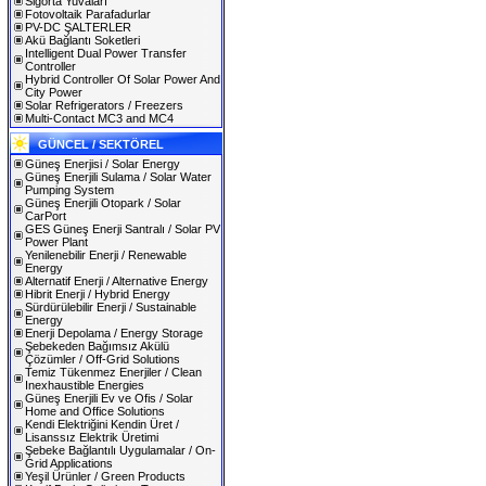
Sigorta Yuvaları
Fotovoltaik Parafadurlar
PV-DC ŞALTERLER
Akü Bağlantı Soketleri
Intelligent Dual Power Transfer
Controller
Hybrid Controller Of Solar Power And
City Power
Solar Refrigerators / Freezers
Multi-Contact MC3 and MC4
GÜNCEL / SEKTÖREL
Güneş Enerjisi / Solar Energy
Güneş Enerjili Sulama / Solar Water
Pumping System
Güneş Enerjili Otopark / Solar
CarPort
GES Güneş Enerji Santralı / Solar PV
Power Plant
Yenilenebilir Enerji / Renewable
Energy
Alternatif Enerji / Alternative Energy
Hibrit Enerji / Hybrid Energy
Sürdürülebilir Enerji / Sustainable
Energy
Enerji Depolama / Energy Storage
Şebekeden Bağımsız Akülü
Çözümler / Off-Grid Solutions
Temiz Tükenmez Enerjiler / Clean
Inexhaustible Energies
Güneş Enerjili Ev ve Ofis / Solar
Home and Office Solutions
Kendi Elektriğini Kendin Üret /
Lisanssız Elektrik Üretimi
Şebeke Bağlantılı Uygulamalar / On-
Grid Applications
Yeşil Ürünler / Green Products