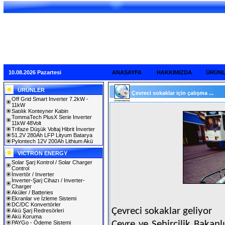
10.08.2026 Pazartesi
ANASAYFA
HAKKIMIZDA
ÜRÜN
ÜRÜNLER
Çevreci sokaklar için çalışma ...
Off Grid Smart Inverter 7.2kW -
11kW
Satılık Konteyner Kabin
TommaTech PlusX Serie Inverter
11kW 48Volt
Trifaze Düşük Voltaj Hibrit İnverter
51.2V 280Ah LFP Lityum Batarya
Pylontech 12V 200Ah Lithium Akü
VICTRON ENERGY
Solar Şarj Kontrol / Solar Charger
Control
İnvertör / Inverter
İnverter-Şarj Cihazı / Inverter-
Charger
Aküler / Batteries
Ekranlar ve İzleme Sistemi
DC/DC Konvertörler
Çevreci sokaklar geliyor
Akü Şarj Redresörleri
Akü Koruma
Çevre ve Şehircilik Bakanlı
PAYGo - Ödeme Sistemi