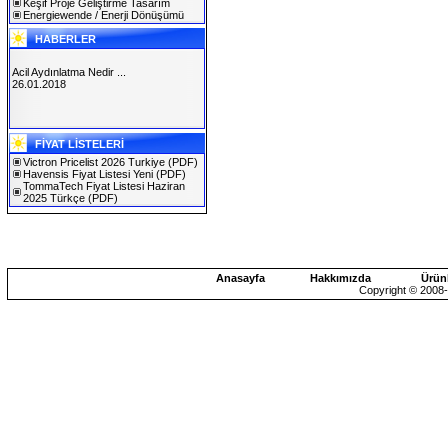
Keşif Proje Geliştirme Tasarım
Energiewende / Enerji Dönüşümü
HABERLER
Acil Aydınlatma Nedir ...
26.01.2018
SOLAREX ISTANBUL 2019
FİYAT LİSTELERİ
30.01.2019
Victron Pricelist 2026 Turkiye
(PDF)
Havensis Fiyat Listesi Yeni
(PDF)
TommaTech Fiyat Listesi Haziran
2025 Türkçe
(PDF)
Anasayfa
Hakkımızda
Ürün
Copyright © 2008-2