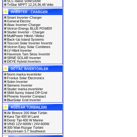
SCC-Basic 50W/100W
TriStar MPPT 12,24,36,48 Volts
INVERTER - CHARGER
Smart Inverter-Charger
General Electric
Abax Inverter-Charger
Victron Energy BLUE POWER
Studer Inverter - Charger
MultiPower Hibrid / Melez
Back-Up Island Systems
Tescom Solar İnverter İnvertör
Victron Easy Solar Combines
LV Hibrit İnverter
Havensis Tam Sinüs İnvertör
SRNE SOLAR Inverter
DEYE Hybrid Inverters
DC / AC İNVERTÖRLER
Norm marka invertörler
Fronius Solar Electronics
Solon Inverter
Siemens Inverter
Studer marka invertörler
SMA Sunny Island Off-Grid
Phoenix Inverter Compact
BlueSolar Grid Inverter
RÜZGAR TÜRBINLERI
Air Breeze 200 Watt Türbin
Kara Tipi 400 W Land
Deniz Tipi 400 W Marine
VIND 12V-400W / 24V-600W
300 Watt Rüzgar Türbini
Skystream 3.7 Southwest