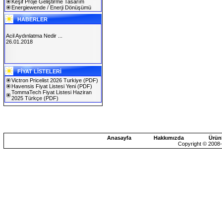
Keşif Proje Geliştirme Tasarım
Energiewende / Enerji Dönüşümü
HABERLER
Acil Aydınlatma Nedir ...
26.01.2018
SOLAREX ISTANBUL 2019
FİYAT LİSTELERİ
30.01.2019
Victron Pricelist 2026 Turkiye
(PDF)
Havensis Fiyat Listesi Yeni
(PDF)
TommaTech Fiyat Listesi Haziran
2025 Türkçe
(PDF)
Anasayfa
Hakkımızda
Ürün
Copyright © 2008-2