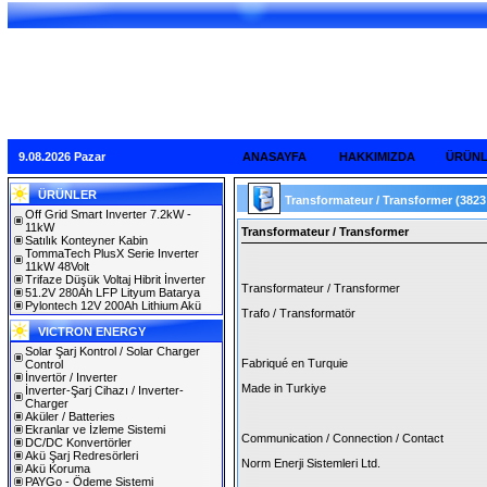
9.08.2026 Pazar
ANASAYFA
HAKKIMIZDA
ÜRÜN
ÜRÜNLER
Transformateur / Transformer
(3823
Off Grid Smart Inverter 7.2kW -
11kW
Transformateur / Transformer
Satılık Konteyner Kabin
TommaTech PlusX Serie Inverter
11kW 48Volt
Trifaze Düşük Voltaj Hibrit İnverter
Transformateur / Transformer
51.2V 280Ah LFP Lityum Batarya
Pylontech 12V 200Ah Lithium Akü
Trafo / Transformatör
VICTRON ENERGY
Solar Şarj Kontrol / Solar Charger
Fabriqué en Turquie
Control
İnvertör / Inverter
Made in Turkiye
İnverter-Şarj Cihazı / Inverter-
Charger
Aküler / Batteries
Ekranlar ve İzleme Sistemi
Communication / Connection / Contact
DC/DC Konvertörler
Akü Şarj Redresörleri
Norm Enerji Sistemleri Ltd.
Akü Koruma
PAYGo - Ödeme Sistemi