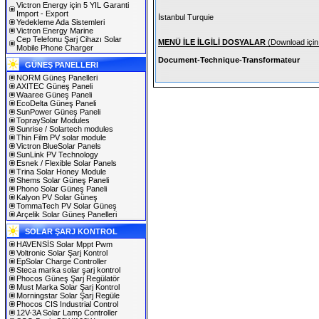
Victron Energy için 5 YIL Garanti
Import - Export
İstanbul Turquie
Yedekleme Ada Sistemleri
Victron Energy Marine
Cep Telefonu Şarj Cihazı Solar
MENÜ İLE İLGİLİ DOSYALAR
(Download için 
Mobile Phone Charger
Document-Technique-Transformateur
GÜNEŞ PANELLERI
NORM Güneş Panelleri
AXITEC Güneş Paneli
Waaree Güneş Paneli
EcoDelta Güneş Paneli
SunPower Güneş Paneli
TopraySolar Modules
Sunrise / Solartech modules
Thin Film PV solar module
Victron BlueSolar Panels
SunLink PV Technology
Esnek / Flexible Solar Panels
Trina Solar Honey Module
Shems Solar Güneş Paneli
Phono Solar Güneş Paneli
Kalyon PV Solar Güneş
TommaTech PV Solar Güneş
Arçelik Solar Güneş Panelleri
SOLAR ŞARJ KONTROL
HAVENSİS Solar Mppt Pwm
Voltronic Solar Şarj Kontrol
EpSolar Charge Controller
Steca marka solar şarj kontrol
Phocos Güneş Şarj Regülatör
Must Marka Solar Şarj Kontrol
Morningstar Solar Şarj Regüle
Phocos CIS Industrial Control
12V-3A Solar Lamp Controller