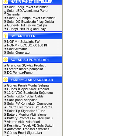
HAZIR PAKET SİSTEMLER
Solar Enerji Paket Sistemler
Solar LED Aydınlatma Paket
Sistemleri
Solar Su Pompa Paket Sistemleri
Solar DC Buzdolabı / İlaç Dolabı
Güneyli-Hitit Tak ve Çalıştır
Güneyli-Hitit Plug and Play
SOLAR KITLER
NORM - SolaLight 3W
NORM - ECOBOXX 160 KIT
Solar Armatür
Solar Generator
SOLAR SU POMPALARI
Grundfos SQFlex Product
Lorentz marka pompalar
DC Pompa/Pump
YARDIMCI AKSESUARLAR
Güneş Paneli Montaj Sehpası
Güneş İzleyici Solar Tracker
12-24VDC Buzdolabı Soğutucu
Solar Kablo / Solar Cable
Sabit panel sehpaları
Solar PV Konnektör Connector
TYCO Electronics SOLARLOK
Solar Tip Sigortalar / Fuse
Battery Monitor Akü İzleme
Battery Protect / Akü Koruyucu
Victron Akü İzolatörleri
Kesintisiz Yedek VE SolarSwitch
Automatic Transfer Switches
Güneş Enerji Sigortaları