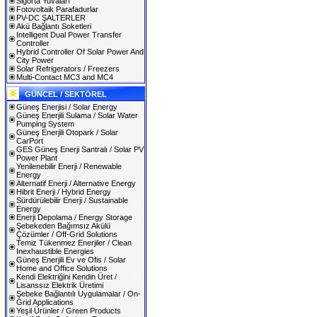
Sigorta Yuvaları
Fotovoltaik Parafadurlar
PV-DC ŞALTERLER
Akü Bağlantı Soketleri
Intelligent Dual Power Transfer
Controller
Hybrid Controller Of Solar Power And
City Power
Solar Refrigerators / Freezers
Multi-Contact MC3 and MC4
GÜNCEL / SEKTÖREL
Güneş Enerjisi / Solar Energy
Güneş Enerjili Sulama / Solar Water
Pumping System
Güneş Enerjili Otopark / Solar
CarPort
GES Güneş Enerji Santralı / Solar PV
Power Plant
Yenilenebilir Enerji / Renewable
Energy
Alternatif Enerji / Alternative Energy
Hibrit Enerji / Hybrid Energy
Sürdürülebilir Enerji / Sustainable
Energy
Enerji Depolama / Energy Storage
Şebekeden Bağımsız Akülü
Çözümler / Off-Grid Solutions
Temiz Tükenmez Enerjiler / Clean
Inexhaustible Energies
Güneş Enerjili Ev ve Ofis / Solar
Home and Office Solutions
Kendi Elektriğini Kendin Üret /
Lisanssız Elektrik Üretimi
Şebeke Bağlantılı Uygulamalar / On-
Grid Applications
Yeşil Ürünler / Green Products