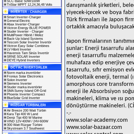
SCC-Basic 50W/100W
danışmanlık şirketleri, beled
TriStar MPPT 12,24,36,48 Volts
yiyecek-içecek ve boya fabr
INVERTER - CHARGER
Smart Inverter-Charger
Türk firmaları ile Japon fir
General Electric
Abax Inverter-Charger
ortaklık amacıyla buluşacak
Victron Energy BLUE POWER
Studer Inverter - Charger
MultiPower Hibrid / Melez
Back-Up Island Systems
Japon firmalarının tanıtımı
Tescom Solar İnverter İnvertör
Victron Easy Solar Combines
şunlar: Enerji tasarrufu ala
LV Hibrit İnverter
Havensis Tam Sinüs İnvertör
enerji tasarruflu malzemele
SRNE SOLAR Inverter
DEYE Hybrid Inverters
muhafaza edip enerjiye çe
DC / AC İNVERTÖRLER
tasarrufu, sıfır emisyon evl
Norm marka invertörler
fotovoltaik enerji, termal (ı
Fronius Solar Electronics
Solon Inverter
amorphous core transformer
Siemens Inverter
Studer marka invertörler
enerji ile Absorbsiyon soğu
SMA Sunny Island Off-Grid
Phoenix Inverter Compact
makineleri, klima ve ısı pom
BlueSolar Grid Inverter
dönüştürme makineleri.
(C
RÜZGAR TÜRBINLERI
Air Breeze 200 Watt Türbin
-.-
Kara Tipi 400 W Land
Deniz Tipi 400 W Marine
www.solar-academy.com
VIND 12V-400W / 24V-600W
300 Watt Rüzgar Türbini
www.solar-bazaar.com
Skystream 3.7 Southwest