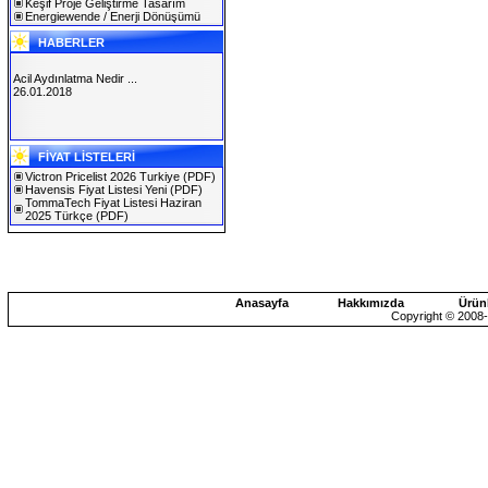
Keşif Proje Geliştirme Tasarım
Energiewende / Enerji Dönüşümü
HABERLER
Acil Aydınlatma Nedir ...
26.01.2018
SOLAREX ISTANBUL 2019
FİYAT LİSTELERİ
30.01.2019
Victron Pricelist 2026 Turkiye
(PDF)
Havensis Fiyat Listesi Yeni
(PDF)
TommaTech Fiyat Listesi Haziran
2025 Türkçe
(PDF)
Anasayfa
Hakkımızda
Ürün
Copyright © 2008-2