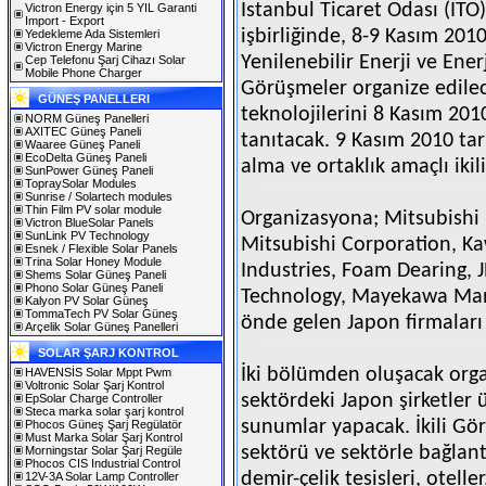
İstanbul Ticaret Odası (İTO)
Victron Energy için 5 YIL Garanti
Import - Export
işbirliğinde, 8-9 Kasım 2010
Yedekleme Ada Sistemleri
Victron Energy Marine
Yenilenebilir Enerji ve Ener
Cep Telefonu Şarj Cihazı Solar
Mobile Phone Charger
Görüşmeler organize edilece
GÜNEŞ PANELLERI
teknolojilerini 8 Kasım 201
NORM Güneş Panelleri
AXITEC Güneş Paneli
tanıtacak. 9 Kasım 2010 tar
Waaree Güneş Paneli
EcoDelta Güneş Paneli
alma ve ortaklık amaçlı iki
SunPower Güneş Paneli
TopraySolar Modules
Sunrise / Solartech modules
Thin Film PV solar module
Organizasyona; Mitsubishi 
Victron BlueSolar Panels
SunLink PV Technology
Mitsubishi Corporation, Ka
Esnek / Flexible Solar Panels
Trina Solar Honey Module
Industries, Foam Dearing, J
Shems Solar Güneş Paneli
Phono Solar Güneş Paneli
Technology, Mayekawa Man
Kalyon PV Solar Güneş
TommaTech PV Solar Güneş
önde gelen Japon firmaları 
Arçelik Solar Güneş Panelleri
SOLAR ŞARJ KONTROL
İki bölümden oluşacak o
HAVENSİS Solar Mppt Pwm
Voltronic Solar Şarj Kontrol
sektördeki Japon şirketler 
EpSolar Charge Controller
Steca marka solar şarj kontrol
sunumlar yapacak. İkili Gö
Phocos Güneş Şarj Regülatör
Must Marka Solar Şarj Kontrol
sektörü ve sektörle bağlant
Morningstar Solar Şarj Regüle
Phocos CIS Industrial Control
demir-çelik tesisleri, otelle
12V-3A Solar Lamp Controller