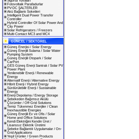
Sigorta Yuvaları
Fotovoltaik Parafadurlar
PV-DC ŞALTERLER
Akü Bağlantı Soketleri
Intelligent Dual Power Transfer
Controller
Hybrid Controller Of Solar Power And
City Power
Solar Refrigerators / Freezers
Multi-Contact MC3 and MC4
GÜNCEL / SEKTÖREL
Güneş Enerjisi / Solar Energy
Güneş Enerjili Sulama / Solar Water
Pumping System
Güneş Enerjili Otopark / Solar
CarPort
GES Güneş Enerji Santralı / Solar PV
Power Plant
Yenilenebilir Enerji / Renewable
Energy
Alternatif Enerji / Alternative Energy
Hibrit Enerji / Hybrid Energy
Sürdürülebilir Enerji / Sustainable
Energy
Enerji Depolama / Energy Storage
Şebekeden Bağımsız Akülü
Çözümler / Off-Grid Solutions
Temiz Tükenmez Enerjiler / Clean
Inexhaustible Energies
Güneş Enerjili Ev ve Ofis / Solar
Home and Office Solutions
Kendi Elektriğini Kendin Üret /
Lisanssız Elektrik Üretimi
Şebeke Bağlantılı Uygulamalar / On-
Grid Applications
Yeşil Ürünler / Green Products