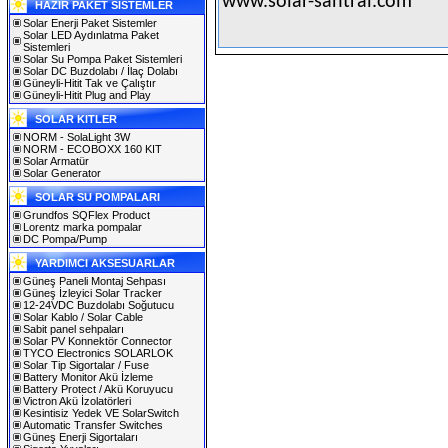
www.solar-santral.com
HAZIR PAKET SİSTEMLER
Solar Enerji Paket Sistemler
Solar LED Aydınlatma Paket
Sistemleri
Solar Su Pompa Paket Sistemleri
Solar DC Buzdolabı / İlaç Dolabı
Güneyli-Hitit Tak ve Çalıştır
Güneyli-Hitit Plug and Play
SOLAR KITLER
NORM - SolaLight 3W
NORM - ECOBOXX 160 KIT
Solar Armatür
Solar Generator
SOLAR SU POMPALARI
Grundfos SQFlex Product
Lorentz marka pompalar
DC Pompa/Pump
YARDIMCI AKSESUARLAR
Güneş Paneli Montaj Sehpası
Güneş İzleyici Solar Tracker
12-24VDC Buzdolabı Soğutucu
Solar Kablo / Solar Cable
Sabit panel sehpaları
Solar PV Konnektör Connector
TYCO Electronics SOLARLOK
Solar Tip Sigortalar / Fuse
Battery Monitor Akü İzleme
Battery Protect / Akü Koruyucu
Victron Akü İzolatörleri
Kesintisiz Yedek VE SolarSwitch
Automatic Transfer Switches
Güneş Enerji Sigortaları