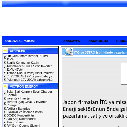
8.08.2026 Cumartesi
ANASAYFA
HAKKIMIZDA
ÜRÜN
ÜRÜNLER
İTO ve JETRO işbirliğinde pazarlama, 
Off Grid Smart Inverter 7.2kW -
11kW
Satılık Konteyner Kabin
TommaTech PlusX Serie Inverter
11kW 48Volt
Trifaze Düşük Voltaj Hibrit İnverter
51.2V 280Ah LFP Lityum Batarya
Pylontech 12V 200Ah Lithium Akü
VICTRON ENERGY
Solar Şarj Kontrol / Solar Charger
Control
İnvertör / Inverter
Japon firmaları İTO ya misa
İnverter-Şarj Cihazı / Inverter-
Charger
Enerji sektörünün önde gele
Aküler / Batteries
Ekranlar ve İzleme Sistemi
pazarlama, satış ve ortaklı
DC/DC Konvertörler
Akü Şarj Redresörleri
Akü Koruma
PAYGo - Ödeme Sistemi