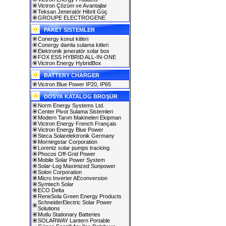
Victron Çözüm ve Avantajlar
Teksan Jeneratör Hibrit Güç
GROUPE ELECTROGENE
PAKET SISTEMLER
Conergy konut kitleri
Conergy damla sulama kitleri
Elektronik jeneratör solar box
FOX ESS HYBRID ALL-IN-ONE
Victron Energy HybridBox
BATTERY CHARGER
Victron Blue Power IP20, IP65
DOSYA KATALOG BROŞÜR
Norm Energy Systems Ltd.
Center Pivot Sulama Sistemleri
Modern Tarım Makineleri Ekipman
Victron Energy French Français
Victron Energy Blue Power
Steca Solarelektronik Germany
Morningstar Corporation
Lorentz solar pumps tracking
Phocos Off-Grid Power
Mobile Solar Power System
Solar-Log Maximized Sunpower
Solon Corporation
Micro Inverter AEconversion
Symtech Solar
ECO Delta
ReneSola Green Energy Products
SchneiderElectric Solar Power
Solutions
Mutlu Stationary Batteries
SOLARWAY Lantern Portable