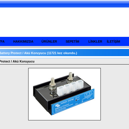
YFA
HAKKIMIZDA
ÜRÜNLER
SEPETİM
LİNKLER
İLETİŞİM
Battery Protect / Akü Koruyucu
(11721 kez okundu.)
Protect / Akü Koruyucu