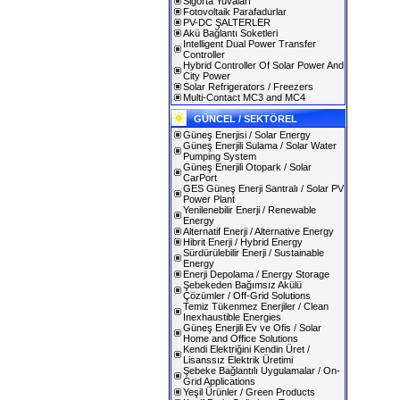
Sigorta Yuvaları
Fotovoltaik Parafadurlar
PV-DC ŞALTERLER
Akü Bağlantı Soketleri
Intelligent Dual Power Transfer
Controller
Hybrid Controller Of Solar Power And
City Power
Solar Refrigerators / Freezers
Multi-Contact MC3 and MC4
GÜNCEL / SEKTÖREL
Güneş Enerjisi / Solar Energy
Güneş Enerjili Sulama / Solar Water
Pumping System
Güneş Enerjili Otopark / Solar
CarPort
GES Güneş Enerji Santralı / Solar PV
Power Plant
Yenilenebilir Enerji / Renewable
Energy
Alternatif Enerji / Alternative Energy
Hibrit Enerji / Hybrid Energy
Sürdürülebilir Enerji / Sustainable
Energy
Enerji Depolama / Energy Storage
Şebekeden Bağımsız Akülü
Çözümler / Off-Grid Solutions
Temiz Tükenmez Enerjiler / Clean
Inexhaustible Energies
Güneş Enerjili Ev ve Ofis / Solar
Home and Office Solutions
Kendi Elektriğini Kendin Üret /
Lisanssız Elektrik Üretimi
Şebeke Bağlantılı Uygulamalar / On-
Grid Applications
Yeşil Ürünler / Green Products