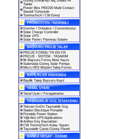
Güneş Enerjili Aşı İlaç Dolabı ve
Takibi
Power Blox PBX200 Multi-Contact
Staubli Türkiyede
TommaTech / CW Enerji
PROMOSYON / İNDİRİMLİ
Inverter / Onduleur / Convertisseur
Solar Charge Controller
Solar UPS
Solar Panel / Panneau Solaire
BAŞVURU PROJE TALEP
PROJE FORMU TR-EN-FR
PROJE - SİSTEM - TASARIM
İlk Başvuru Formu Beta Yayını
Sulamada Güneş Solar Pompa
Micro HES Müşteri Talep Formu
BAYİLİKLER HAKKINDA
Bayilik Talep Başvuru Kayıt
YASAL UYARI
Yasal Uyarı / Feragatname
TAŞıNABILIR GÜÇ İSTASYONU
Teksan GoOn Taşınabilir Güç
Station Electrique Portable
Portable Power Station
Yiğit Akü UPS Applications
Antfea Güç Kaynakları
CW TommaTech Kolay Yaşam
Taşınabilir Çanta Güneş Paneli
BANKA HESAP - ÖDEME