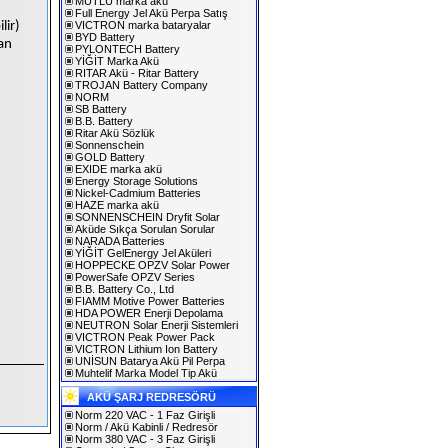
MUTLU marka akü
Full Energy Jel Akü Perpa Satış
lir)
VICTRON marka bataryalar
BYD Battery
an
PYLONTECH Battery
YİĞİT Marka Akü
RITAR Akü - Ritar Battery
TROJAN Battery Company
NORM
SB Battery
B.B. Battery
Ritar Akü Sözlük
Sonnenschein
GOLD Battery
EXIDE marka akü
Energy Storage Solutions
Nickel-Cadmium Batteries
HAZE marka akü
SONNENSCHEIN Dryfit Solar
Aküde Sıkça Sorulan Sorular
NARADA Batteries
YİĞİT GelEnergy Jel Aküleri
HOPPECKE OPZV Solar Power
PowerSafe OPZV Series
B.B. Battery Co., Ltd
FIAMM Motive Power Batteries
HDA POWER Enerji Depolama
NEUTRON Solar Enerji Sistemleri
VICTRON Peak Power Pack
VICTRON Lithium Ion Battery
UNİSUN Batarya Akü Pil Perpa
Muhtelif Marka Model Tip Akü
AKÜ ŞARJ REDRESÖRÜ
Norm 220 VAC - 1 Faz Girişli
Norm / Akü Kabinli / Redresör
Norm 380 VAC - 3 Faz Girişli