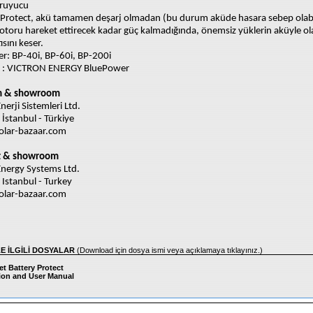
ruyucu
yProtect, akü tamamen deşarj olmadan (bu durum aküde hasara sebep olabi
toru hareket ettirecek kadar güç kalmadığında, önemsiz yüklerin aküyle ol
ısını keser.
r: BP-40i, BP-60i, BP-200i
 : VICTRON ENERGY BluePower
im & showroom
erji Sistemleri Ltd.
 İstanbul - Türkiye
lar-bazaar.com
t & showroom
nergy Systems Ltd.
 Istanbul - Turkey
lar-bazaar.com
LE İLGİLİ DOSYALAR
(Download için dosya ismi veya açıklamaya tıklayınız.)
t Battery Protect
tion and User Manual