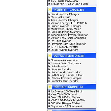
SCC-Basic 50W/100W
TriStar MPPT 12,24,36,48 Volts
INVERTER - CHARGER
Smart Inverter-Charger
General Electric
Abax Inverter-Charger
Victron Energy BLUE POWER
Studer Inverter - Charger
MultiPower Hibrid / Melez
Back-Up Island Systems
Tescom Solar İnverter İnvertör
Victron Easy Solar Combines
LV Hibrit İnverter
Havensis Tam Sinüs İnvertör
SRNE SOLAR Inverter
DEYE Hybrid Inverters
DC / AC İNVERTÖRLER
Norm marka invertörler
Fronius Solar Electronics
Solon Inverter
Siemens Inverter
Studer marka invertörler
SMA Sunny Island Off-Grid
Phoenix Inverter Compact
BlueSolar Grid Inverter
RÜZGAR TÜRBINLERI
Air Breeze 200 Watt Türbin
Kara Tipi 400 W Land
Deniz Tipi 400 W Marine
VIND 12V-400W / 24V-600W
300 Watt Rüzgar Türbini
Skystream 3.7 Southwest