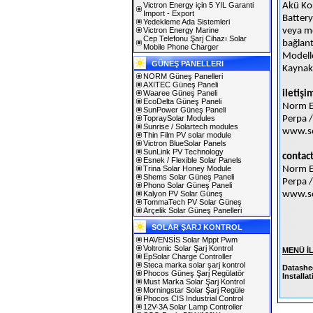
Victron Energy için 5 YIL Garanti
Akü Ko
Import - Export
Batter
Yedekleme Ada Sistemleri
Victron Energy Marine
veya mo
Cep Telefonu Şarj Cihazı Solar
bağlant
Mobile Phone Charger
Modelle
GÜNEŞ PANELLERI
Kaynak
NORM Güneş Panelleri
AXITEC Güneş Paneli
Waaree Güneş Paneli
iletiş
EcoDelta Güneş Paneli
Norm En
SunPower Güneş Paneli
TopraySolar Modules
Perpa /
Sunrise / Solartech modules
www.so
Thin Film PV solar module
Victron BlueSolar Panels
SunLink PV Technology
contac
Esnek / Flexible Solar Panels
Trina Solar Honey Module
Norm E
Shems Solar Güneş Paneli
Perpa /
Phono Solar Güneş Paneli
Kalyon PV Solar Güneş
www.so
TommaTech PV Solar Güneş
Arçelik Solar Güneş Panelleri
SOLAR ŞARJ KONTROL
HAVENSİS Solar Mppt Pwm
Voltronic Solar Şarj Kontrol
MENÜ İ
EpSolar Charge Controller
Steca marka solar şarj kontrol
Datashee
Phocos Güneş Şarj Regülatör
Installa
Must Marka Solar Şarj Kontrol
Morningstar Solar Şarj Regüle
Phocos CIS Industrial Control
12V-3A Solar Lamp Controller