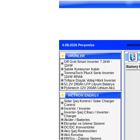
6.08.2026 Perşembe
ANASA
ÜRÜNLER
Off Grid Smart Inverter 7.2kW -
11kW
Battery 
Satılık Konteyner Kabin
TommaTech PlusX Serie Inverter
11kW 48Volt
Trifaze Düşük Voltaj Hibrit İnverter
51.2V 280Ah LFP Lityum Batarya
Pylontech 12V 200Ah Lithium Akü
VICTRON ENERGY
Solar Şarj Kontrol / Solar Charger
Control
İnvertör / Inverter
İnverter-Şarj Cihazı / Inverter-
Charger
Aküler / Batteries
Ekranlar ve İzleme Sistemi
DC/DC Konvertörler
Akü Şarj Redresörleri
Akü Koruma
PAYGo - Ödeme Sistemi