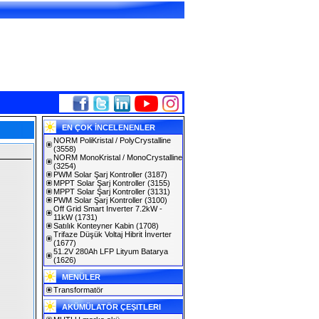
EN ÇOK İNCELENENLER
NORM PoliKristal / PolyCrystalline
(3558)
NORM MonoKristal / MonoCrystalline
(3254)
PWM Solar Şarj Kontroller
(3187)
MPPT Solar Şarj Kontroller
(3155)
MPPT Solar Şarj Kontroller
(3131)
PWM Solar Şarj Kontroller
(3100)
Off Grid Smart Inverter 7.2kW -
11kW
(1731)
Satılık Konteyner Kabin
(1708)
Trifaze Düşük Voltaj Hibrit İnverter
(1677)
51.2V 280Ah LFP Lityum Batarya
(1626)
MENÜLER
Transformatör
AKÜMÜLATÖR ÇEŞITLERI