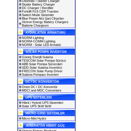
Otomotiv / Starter Charger
Studer Battery Charger
DC Charger / Rectifier
Forklift PzS CER Traction
Switch Mode Sistemler
Blue Power Akü Şarj Cihazları
Victron Energy Battery Chargers
Batterie Chargeurs
AYDıNLATMA ARMATÜRÜ
NORM-Lighting
NORM-COMM-Lighting
NORM - Solar LED Armatür
SOLAR POMPA İNVERTÖR
Güneş Enerjili Sulama
TESCOM Solar Pompa Sürücü
ABB Solar Pompa Sürücüleri
SDD Solar Sulama İnvertörü
FRECON Solar Pump Driver
Sulama Pompası İnverteri
DC / DC KONVERTÖR
Orion DC / DC Konvertör
MDCI and MDC Converters
UPS SISTEMLERI
Hibrit / Hybrid UPS Sistemleri
Solar UPS 3kW 5kW
MICRO-GRID SISTEMLER
Micro-Mini Hydro
JENERATÖR HİBRİT GÜÇ
Victron Energy Products