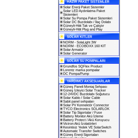
HAZIR PAKET SİSTEMLER
Solar Enerji Paket Sistemler
Solar LED Aydınlatma Paket
Sistemleri
Solar Su Pompa Paket Sistemleri
Solar DC Buzdolabı / İlaç Dolabı
Güneyli-Hitit Tak ve Çalıştır
Güneyli-Hitit Plug and Play
SOLAR KITLER
NORM - SolaLight 3W
NORM - ECOBOXX 160 KIT
Solar Armatür
Solar Generator
SOLAR SU POMPALARI
Grundfos SQFlex Product
Lorentz marka pompalar
DC Pompa/Pump
YARDIMCI AKSESUARLAR
Güneş Paneli Montaj Sehpası
Güneş İzleyici Solar Tracker
12-24VDC Buzdolabı Soğutucu
Solar Kablo / Solar Cable
Sabit panel sehpaları
Solar PV Konnektör Connector
TYCO Electronics SOLARLOK
Solar Tip Sigortalar / Fuse
Battery Monitor Akü İzleme
Battery Protect / Akü Koruyucu
Victron Akü İzolatörleri
Kesintisiz Yedek VE SolarSwitch
Automatic Transfer Switches
Güneş Enerji Sigortaları