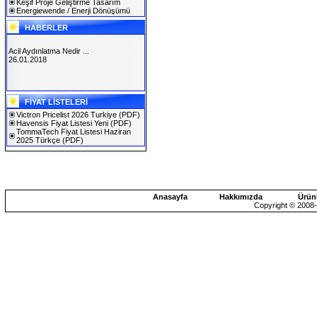
Keşif Proje Geliştirme Tasarım
Energiewende / Enerji Dönüşümü
HABERLER
Acil Aydınlatma Nedir ...
26.01.2018
SOLAREX ISTANBUL 2019
FİYAT LİSTELERİ
30.01.2019
Victron Pricelist 2026 Turkiye
(PDF)
Havensis Fiyat Listesi Yeni
(PDF)
TommaTech Fiyat Listesi Haziran
2025 Türkçe
(PDF)
Anasayfa
Hakkımızda
Ürün
Copyright © 2008-2