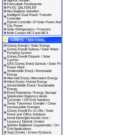
Sigorta Yuvaları
Fotovoltaik Parafadurlar
PV-DC ŞALTERLER
Akü Bağlantı Soketleri
Intelligent Dual Power Transfer
Controller
Hybrid Controller Of Solar Power And
City Power
Solar Refrigerators / Freezers
Multi-Contact MC3 and MC4
GÜNCEL / SEKTÖREL
Güneş Enerjisi / Solar Energy
Güneş Enerjili Sulama / Solar Water
Pumping System
Güneş Enerjili Otopark / Solar
CarPort
GES Güneş Enerji Santralı / Solar PV
Power Plant
Yenilenebilir Enerji / Renewable
Energy
Alternatif Enerji / Alternative Energy
Hibrit Enerji / Hybrid Energy
Sürdürülebilir Enerji / Sustainable
Energy
Enerji Depolama / Energy Storage
Şebekeden Bağımsız Akülü
Çözümler / Off-Grid Solutions
Temiz Tükenmez Enerjiler / Clean
Inexhaustible Energies
Güneş Enerjili Ev ve Ofis / Solar
Home and Office Solutions
Kendi Elektriğini Kendin Üret /
Lisanssız Elektrik Üretimi
Şebeke Bağlantılı Uygulamalar / On-
Grid Applications
Yeşil Ürünler / Green Products