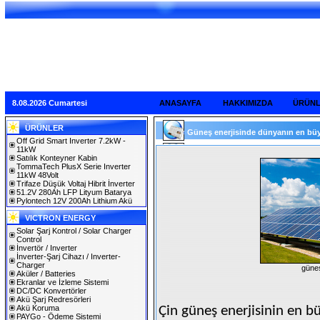
8.08.2026 Cumartesi
ANASAYFA
HAKKIMIZDA
ÜRÜN
ÜRÜNLER
Güneş enerjisinde dünyanın en büyü
Off Grid Smart Inverter 7.2kW -
11kW
Satılık Konteyner Kabin
TommaTech PlusX Serie Inverter
11kW 48Volt
Trifaze Düşük Voltaj Hibrit İnverter
51.2V 280Ah LFP Lityum Batarya
Pylontech 12V 200Ah Lithium Akü
VICTRON ENERGY
Solar Şarj Kontrol / Solar Charger
Control
İnvertör / Inverter
İnverter-Şarj Cihazı / Inverter-
Charger
güneş
Aküler / Batteries
Ekranlar ve İzleme Sistemi
DC/DC Konvertörler
Akü Şarj Redresörleri
Akü Koruma
Çin güneş enerjisinin en b
PAYGo - Ödeme Sistemi