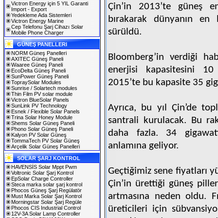
Victron Energy için 5 YIL Garanti
Çin’in 2013’te güneş en
Import - Export
Yedekleme Ada Sistemleri
bırakarak dünyanın en 
Victron Energy Marine
Cep Telefonu Şarj Cihazı Solar
sürüldü.
Mobile Phone Charger
GÜNEŞ PANELLERI
NORM Güneş Panelleri
Bloomberg’in verdiği ha
AXITEC Güneş Paneli
Waaree Güneş Paneli
enerjisi kapasitesini 10
EcoDelta Güneş Paneli
SunPower Güneş Paneli
2015’te bu kapasite 35 gig
TopraySolar Modules
Sunrise / Solartech modules
Thin Film PV solar module
Victron BlueSolar Panels
SunLink PV Technology
Ayrıca, bu yıl Çin’de top
Esnek / Flexible Solar Panels
Trina Solar Honey Module
santrali kurulacak. Bu r
Shems Solar Güneş Paneli
Phono Solar Güneş Paneli
daha fazla. 34 gigawatt
Kalyon PV Solar Güneş
TommaTech PV Solar Güneş
anlamına geliyor.
Arçelik Solar Güneş Panelleri
SOLAR ŞARJ KONTROL
HAVENSİS Solar Mppt Pwm
Geçtiğimiz sene fiyatları
Voltronic Solar Şarj Kontrol
EpSolar Charge Controller
Çin’in ürettiği güneş pill
Steca marka solar şarj kontrol
Phocos Güneş Şarj Regülatör
artmasına neden oldu. Fr
Must Marka Solar Şarj Kontrol
Morningstar Solar Şarj Regüle
üreticileri için sübvansiy
Phocos CIS Industrial Control
12V-3A Solar Lamp Controller