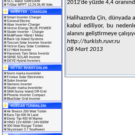
SCC-Basic 50W/100W
2012’de yüzde 4,4 oranın
TriStar MPPT 12,24,36,48 Volts
INVERTER - CHARGER
Halihazırda Çin, dünyada a
Smart Inverter-Charger
General Electric
Abax Inverter-Charger
kabul ediliyor, bu nedenle
Victron Energy BLUE POWER
Studer Inverter - Charger
alanını geliştirmeye çalışıy
MultiPower Hibrid / Melez
Back-Up Island Systems
http://turkish.ruvr.ru
Tescom Solar İnverter İnvertör
Victron Easy Solar Combines
08 Mart 2013
LV Hibrit İnverter
Havensis Tam Sinüs İnvertör
SRNE SOLAR Inverter
DEYE Hybrid Inverters
DC / AC İNVERTÖRLER
Norm marka invertörler
Fronius Solar Electronics
Solon Inverter
Siemens Inverter
Studer marka invertörler
SMA Sunny Island Off-Grid
Phoenix Inverter Compact
BlueSolar Grid Inverter
RÜZGAR TÜRBINLERI
Air Breeze 200 Watt Türbin
Kara Tipi 400 W Land
Deniz Tipi 400 W Marine
VIND 12V-400W / 24V-600W
300 Watt Rüzgar Türbini
Skystream 3.7 Southwest