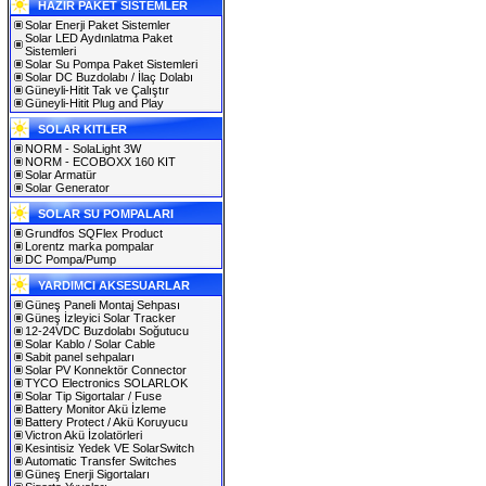
HAZIR PAKET SİSTEMLER
Solar Enerji Paket Sistemler
Solar LED Aydınlatma Paket
Sistemleri
Solar Su Pompa Paket Sistemleri
Solar DC Buzdolabı / İlaç Dolabı
Güneyli-Hitit Tak ve Çalıştır
Güneyli-Hitit Plug and Play
SOLAR KITLER
NORM - SolaLight 3W
NORM - ECOBOXX 160 KIT
Solar Armatür
Solar Generator
SOLAR SU POMPALARI
Grundfos SQFlex Product
Lorentz marka pompalar
DC Pompa/Pump
YARDIMCI AKSESUARLAR
Güneş Paneli Montaj Sehpası
Güneş İzleyici Solar Tracker
12-24VDC Buzdolabı Soğutucu
Solar Kablo / Solar Cable
Sabit panel sehpaları
Solar PV Konnektör Connector
TYCO Electronics SOLARLOK
Solar Tip Sigortalar / Fuse
Battery Monitor Akü İzleme
Battery Protect / Akü Koruyucu
Victron Akü İzolatörleri
Kesintisiz Yedek VE SolarSwitch
Automatic Transfer Switches
Güneş Enerji Sigortaları