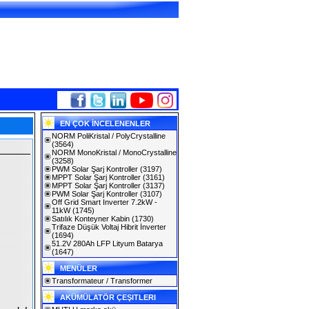
EN ÇOK İNCELENENLER
NORM PoliKristal / PolyCrystalline
(3564)
NORM MonoKristal / MonoCrystalline
(3258)
PWM Solar Şarj Kontroller
(3197)
MPPT Solar Şarj Kontroller
(3161)
MPPT Solar Şarj Kontroller
(3137)
PWM Solar Şarj Kontroller
(3107)
Off Grid Smart Inverter 7.2kW -
11kW
(1745)
Satılık Konteyner Kabin
(1730)
Trifaze Düşük Voltaj Hibrit İnverter
(1694)
51.2V 280Ah LFP Lityum Batarya
(1647)
MENÜLER
Transformateur / Transformer
AKÜMÜLATÖR ÇEŞITLERI