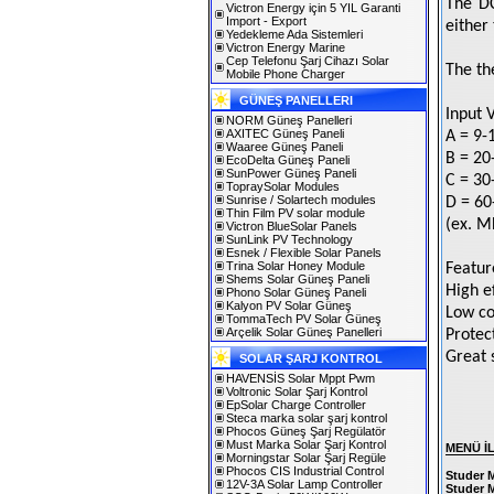
The D
Victron Energy için 5 YIL Garanti
Import - Export
either
Yedekleme Ada Sistemleri
Victron Energy Marine
Cep Telefonu Şarj Cihazı Solar
The th
Mobile Phone Charger
GÜNEŞ PANELLERI
Input 
NORM Güneş Panelleri
AXITEC Güneş Paneli
A = 9-
Waaree Güneş Paneli
B = 20
EcoDelta Güneş Paneli
SunPower Güneş Paneli
C = 30
TopraySolar Modules
Sunrise / Solartech modules
D = 60
Thin Film PV solar module
(ex. M
Victron BlueSolar Panels
SunLink PV Technology
Esnek / Flexible Solar Panels
Trina Solar Honey Module
Featur
Shems Solar Güneş Paneli
High ef
Phono Solar Güneş Paneli
Kalyon PV Solar Güneş
Low co
TommaTech PV Solar Güneş
Arçelik Solar Güneş Panelleri
Protec
Great s
SOLAR ŞARJ KONTROL
HAVENSİS Solar Mppt Pwm
Voltronic Solar Şarj Kontrol
EpSolar Charge Controller
Steca marka solar şarj kontrol
Phocos Güneş Şarj Regülatör
Must Marka Solar Şarj Kontrol
MENÜ İ
Morningstar Solar Şarj Regüle
Phocos CIS Industrial Control
Studer 
12V-3A Solar Lamp Controller
Studer 