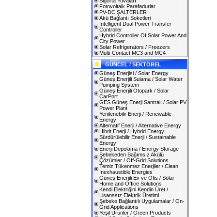
Sigorta Yuvaları
Fotovoltaik Parafadurlar
PV-DC ŞALTERLER
Akü Bağlantı Soketleri
Intelligent Dual Power Transfer
Controller
Hybrid Controller Of Solar Power And
City Power
Solar Refrigerators / Freezers
Multi-Contact MC3 and MC4
GÜNCEL / SEKTÖREL
Güneş Enerjisi / Solar Energy
Güneş Enerjili Sulama / Solar Water
Pumping System
Güneş Enerjili Otopark / Solar
CarPort
GES Güneş Enerji Santralı / Solar PV
Power Plant
Yenilenebilir Enerji / Renewable
Energy
Alternatif Enerji / Alternative Energy
Hibrit Enerji / Hybrid Energy
Sürdürülebilir Enerji / Sustainable
Energy
Enerji Depolama / Energy Storage
Şebekeden Bağımsız Akülü
Çözümler / Off-Grid Solutions
Temiz Tükenmez Enerjiler / Clean
Inexhaustible Energies
Güneş Enerjili Ev ve Ofis / Solar
Home and Office Solutions
Kendi Elektriğini Kendin Üret /
Lisanssız Elektrik Üretimi
Şebeke Bağlantılı Uygulamalar / On-
Grid Applications
Yeşil Ürünler / Green Products