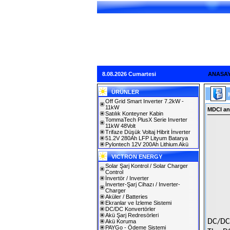
8.08.2026 Cumartesi
ANASA
ÜRÜNLER
Off Grid Smart Inverter 7.2kW -
11kW
MDCI an
Satılık Konteyner Kabin
TommaTech PlusX Serie Inverter
11kW 48Volt
Trifaze Düşük Voltaj Hibrit İnverter
51.2V 280Ah LFP Lityum Batarya
Pylontech 12V 200Ah Lithium Akü
VICTRON ENERGY
Solar Şarj Kontrol / Solar Charger
Control
İnvertör / Inverter
İnverter-Şarj Cihazı / Inverter-
Charger
Aküler / Batteries
Ekranlar ve İzleme Sistemi
DC/DC Konvertörler
Akü Şarj Redresörleri
DC/DC
Akü Koruma
PAYGo - Ödeme Sistemi