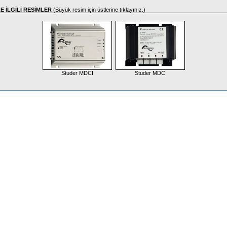
E İLGİLİ RESİMLER
(Büyük resim için üstlerine tıklayınız.)
Studer MDCI
Studer MDC