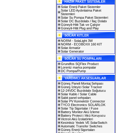
HAZIR PAKET SİSTEMLER
Solar Enerji Paket Sistemler
Solar LED Aydınlatma Paket
Sistemleri
Solar Su Pompa Paket Sistemleri
Solar DC Buzdolabı / İlaç Dolabı
Güneyli-Hitit Tak ve Çalıştır
Güneyli-Hitit Plug and Play
SOLAR KITLER
NORM - SolaLight 3W
NORM - ECOBOXX 160 KIT
Solar Armatür
Solar Generator
SOLAR SU POMPALARI
Grundfos SQFlex Product
Lorentz marka pompalar
DC Pompa/Pump
YARDIMCI AKSESUARLAR
Güneş Paneli Montaj Sehpası
Güneş İzleyici Solar Tracker
12-24VDC Buzdolabı Soğutucu
Solar Kablo / Solar Cable
Sabit panel sehpaları
Solar PV Konnektör Connector
TYCO Electronics SOLARLOK
Solar Tip Sigortalar / Fuse
Battery Monitor Akü İzleme
Battery Protect / Akü Koruyucu
Victron Akü İzolatörleri
Kesintisiz Yedek VE SolarSwitch
Automatic Transfer Switches
Güneş Enerji Sigortaları