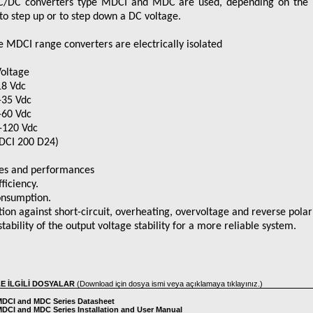
C/DC converters type MDCI and MDC are used, depending on the 
 to step up or to step down a DC voltage.
e MDCI range converters are electrically isolated
Voltage
18 Vdc
-35 Vdc
-60 Vdc
-120 Vdc
DCI 200 D24)
es and performances
ficiency.
nsumption.
tion against short-circuit, overheating, overvoltage and reverse polari
tability of the output voltage stability for a more reliable system.
LE İLGİLİ DOSYALAR
(Download için dosya ismi veya açıklamaya tıklayınız.)
MDCI and MDC Series Datasheet
MDCI and MDC Series Installation and User Manual