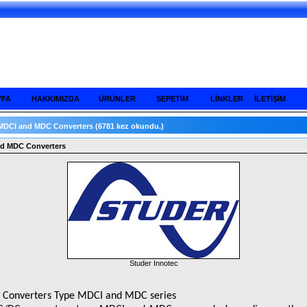
YFA
HAKKIMIZDA
ÜRÜNLER
SEPETİM
LİNKLER
İLETİŞİM
MDCI and MDC Converters
(6781 kez okundu.)
d MDC Converters
Studer Innotec
 Converters Type MDCI and MDC series