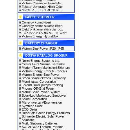
Victron Çözüm ve Avantajlar
Teksan Jeneratör Hibrit Güç
GROUPE ELECTROGENE
PAKET SISTEMLER
Conergy konut kitleri
Conergy damla sulama kitleri
Elektronik jeneratör solar box
FOX ESS HYBRID ALL-IN-ONE
Victron Energy HybridBox
BATTERY CHARGER
Victron Blue Power IP20, IP65
DOSYA KATALOG BROŞÜR
Norm Energy Systems Ltd.
Center Pivot Sulama Sistemleri
Modern Tarım Makineleri Ekipman
Victron Energy French Français
Victron Energy Blue Power
Steca Solarelektronik Germany
Morningstar Corporation
Lorentz solar pumps tracking
Phocos Off-Grid Power
Mobile Solar Power System
Solar-Log Maximized Sunpower
Solon Corporation
Micro Inverter AEconversion
Symtech Solar
ECO Delta
ReneSola Green Energy Products
SchneiderElectric Solar Power
Solutions
Mutlu Stationary Batteries
SOLARWAY Lantern Portable