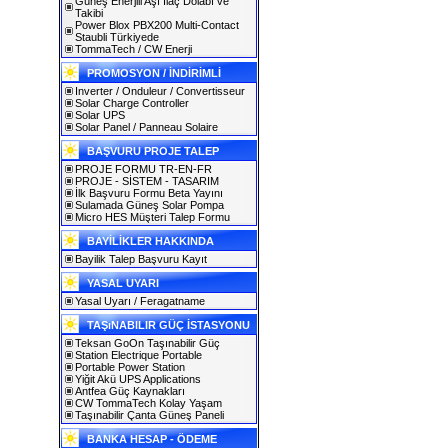
Güneş Enerjili Aşı İlaç Dolabı ve
Takibi
Power Blox PBX200 Multi-Contact
Staubli Türkiyede
TommaTech / CW Enerji
PROMOSYON / İNDİRİMLİ
Inverter / Onduleur / Convertisseur
Solar Charge Controller
Solar UPS
Solar Panel / Panneau Solaire
BAŞVURU PROJE TALEP
PROJE FORMU TR-EN-FR
PROJE - SİSTEM - TASARIM
İlk Başvuru Formu Beta Yayını
Sulamada Güneş Solar Pompa
Micro HES Müşteri Talep Formu
BAYİLİKLER HAKKINDA
Bayilik Talep Başvuru Kayıt
YASAL UYARI
Yasal Uyarı / Feragatname
TAŞıNABILIR GÜÇ İSTASYONU
Teksan GoOn Taşınabilir Güç
Station Electrique Portable
Portable Power Station
Yiğit Akü UPS Applications
Antfea Güç Kaynakları
CW TommaTech Kolay Yaşam
Taşınabilir Çanta Güneş Paneli
BANKA HESAP - ÖDEME