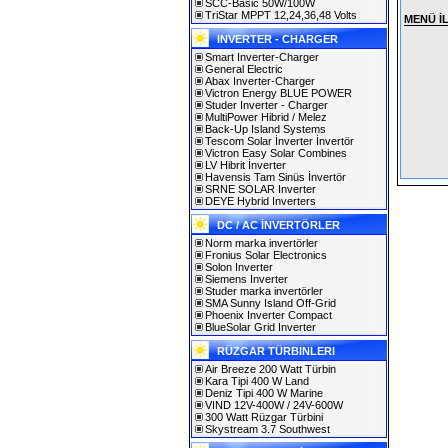
SCC-Basic 50W/100W
TriStar MPPT 12,24,36,48 Volts
MENÜ İL
INVERTER - CHARGER
Smart Inverter-Charger
General Electric
Abax Inverter-Charger
Victron Energy BLUE POWER
Studer Inverter - Charger
MultiPower Hibrid / Melez
Back-Up Island Systems
Tescom Solar İnverter İnvertör
Victron Easy Solar Combines
LV Hibrit İnverter
Havensis Tam Sinüs İnvertör
SRNE SOLAR Inverter
DEYE Hybrid Inverters
DC / AC İNVERTÖRLER
Norm marka invertörler
Fronius Solar Electronics
Solon Inverter
Siemens Inverter
Studer marka invertörler
SMA Sunny Island Off-Grid
Phoenix Inverter Compact
BlueSolar Grid Inverter
RÜZGAR TÜRBINLERI
Air Breeze 200 Watt Türbin
Kara Tipi 400 W Land
Deniz Tipi 400 W Marine
VIND 12V-400W / 24V-600W
300 Watt Rüzgar Türbini
Skystream 3.7 Southwest