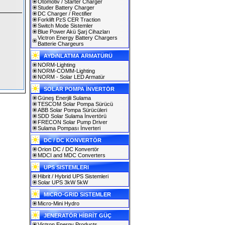
Otomotiv / Starter Charger
Studer Battery Charger
DC Charger / Rectifier
Forklift PzS CER Traction
Switch Mode Sistemler
Blue Power Akü Şarj Cihazları
Victron Energy Battery Chargers
Batterie Chargeurs
AYDıNLATMA ARMATÜRÜ
NORM-Lighting
NORM-COMM-Lighting
NORM - Solar LED Armatür
SOLAR POMPA İNVERTÖR
Güneş Enerjili Sulama
TESCOM Solar Pompa Sürücü
ABB Solar Pompa Sürücüleri
SDD Solar Sulama İnvertörü
FRECON Solar Pump Driver
Sulama Pompası İnverteri
DC / DC KONVERTÖR
Orion DC / DC Konvertör
MDCI and MDC Converters
UPS SISTEMLERI
Hibrit / Hybrid UPS Sistemleri
Solar UPS 3kW 5kW
MICRO-GRID SISTEMLER
Micro-Mini Hydro
JENERATÖR HİBRİT GÜÇ
Victron Energy Products