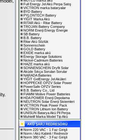
MUTLU marka akü
model,
Full Energy Jel Akü Perpa Satış
VICTRON marka bataryalar
BYD Battery
PYLONTECH Battery
YİĞİT Marka Akü
RITAR Akü - Ritar Battery
TROJAN Battery Company
NORM Enerji Energy Energie
SB Battery
B.B. Battery
Ritar Akü Sözlük
Sonnenschein
GOLD Battery
EXIDE marka akü
Energy Storage Solutions
Nickel-Cadmium Batteries
HAZE marka akü
SONNENSCHEIN Dryfit Solar
Aküde Sıkça Sorulan Sorular
NARADA Batteries
YİĞİT GelEnergy Jel Aküleri
HOPPECKE OPZV Solar Power
PowerSafe OPZV Series
B.B. Battery Co., Ltd
FIAMM Motive Power Batteries
ty.
HDA POWER Enerji Depolama
NEUTRON Solar Enerji Sistemleri
VICTRON Peak Power Pack
VICTRON Lithium Ion Battery
UNİSUN Batarya Akü Pil Perpa
Muhtelif Marka Model Tip Akü
AKÜ ŞARJ REDRESÖRÜ
Norm 220 VAC - 1 Faz Girişli
Norm / Akü Kabinli / Redresör
Norm 380 VAC - 3 Faz Girişli