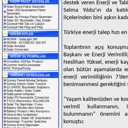
HAZIR PAKET SİSTEMLER
destek veren Enerji ve Tabi
Solar Enerji Paket Sistemler
Selma Yıldız’ın da katıl
Solar LED Aydınlatma Paket
Sistemleri
ilçelerinden bini aşkın kadı
Solar Su Pompa Paket Sistemleri
Solar DC Buzdolabı / İlaç Dolabı
Güneyli-Hitit Tak ve Çalıştır
Güneyli-Hitit Plug and Play
Türkiye enerji talep hızı en
SOLAR KITLER
NORM - SolaLight 3W
NORM - ECOBOXX 160 KIT
Solar Armatür
Toplantının açış konuşma
Solar Generator
Başkanı ve Enerji Verimlil
SOLAR SU POMPALARI
Neslihan Yüksel, enerji k
Grundfos SQFlex Product
Lorentz marka pompalar
DC Pompa/Pump
olan bütün aşamalarda en
YARDIMCI AKSESUARLAR
enerji verimliliğinin 7’d
Güneş Paneli Montaj Sehpası
benimsenmesi gerektiğini 
Güneş İzleyici Solar Tracker
12-24VDC Buzdolabı Soğutucu
Solar Kablo / Solar Cable
Sabit panel sehpaları
Solar PV Konnektör Connector
“Yaşam kalitenizden ve k
TYCO Electronics SOLARLOK
Solar Tip Sigortalar / Fuse
verimli kullanmanın, 
Battery Monitor Akü İzleme
Battery Protect / Akü Koruyucu
bulunmanın” önemini an
Victron Akü İzolatörleri
Kesintisiz Yedek VE SolarSwitch
konuştu:
Automatic Transfer Switches
Güneş Enerji Sigortaları