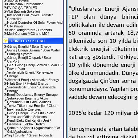
Sigorta Yuvaları
Fotovoltaik Parafadurlar
PV-DC ŞALTERLER
“Uluslararası Enerji Ajan
Akü Bağlantı Soketleri
Intelligent Dual Power Transfer
TEP olan dünya birinci
Controller
Hybrid Controller Of Solar Power And
politikaları ile devam ed
City Power
Solar Refrigerators / Freezers
50 oranında artarak 18,7
Multi-Contact MC3 and MC4
Ülkemizde son 10 yılda bir
GÜNCEL / SEKTÖREL
Güneş Enerjisi / Solar Energy
Elektrik enerjisi tüketim
Güneş Enerjili Sulama / Solar Water
Pumping System
kat artış gösterdi. Türkiye
Güneş Enerjili Otopark / Solar
CarPort
10 yıllık dönemde enerji t
GES Güneş Enerji Santralı / Solar PV
Power Plant
ülke durumundadır. Dünya
Yenilenebilir Enerji / Renewable
Energy
Alternatif Enerji / Alternative Energy
doğalgazda Çin’den sonra e
Hibrit Enerji / Hybrid Energy
Sürdürülebilir Enerji / Sustainable
konumundayız. Yapılan proj
Energy
Enerji Depolama / Energy Storage
vadede devam edeceğini gö
Şebekeden Bağımsız Akülü
Çözümler / Off-Grid Solutions
Temiz Tükenmez Enerjiler / Clean
Inexhaustible Energies
2035’e kadar 120 milyar dol
Güneş Enerjili Ev ve Ofis / Solar
Home and Office Solutions
Kendi Elektriğini Kendin Üret /
Lisanssız Elektrik Üretimi
Şebeke Bağlantılı Uygulamalar / On-
Konuşmasında artan talebi 
Grid Applications
Yeşil Ürünler / Green Products
da her yıl arttığına dikk