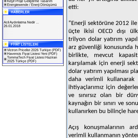
Keşif Proje Geliştirme Tasarım
Energiewende / Enerji Dönüşümü
etti:
HABERLER
“Enerji sektörüne 2012 ile
Acil Aydınlatma Nedir ...
26.01.2018
üçte ikisi OECD dışı ül
trilyon dolar yatırım yapı
SOLAREX ISTANBUL 2019
FİYAT LİSTELERİ
30.01.2019
arz güvenliği konusunda 
Victron Pricelist 2026 Turkiye
(PDF)
Havensis Fiyat Listesi Yeni
(PDF)
birlikte, mevcut kapasi
TommaTech Fiyat Listesi Haziran
2025 Türkçe
(PDF)
karşılamak için enerji se
dolar yatırım yapılması pla
daha verimli kullanarak 
ihtiyaçlarımız için değerle
ve sınırsız olan bir dü
kaynağın bir sınırı ve son
kullanırken bu bilinçle har
Açış konuşmalarının ard
verimli kullanmanın yöntem