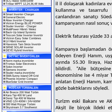
SCC-Basic 50W/100W
il il dolaşarak kadınlara e
TriStar MPPT 12,24,36,48 Volts
kullanma ve tasarrufu 
INVERTER - CHARGER
Smart Inverter-Charger
canlandıran sanatçı Süeda
General Electric
Abax Inverter-Charger
kampanyanın nasıl sonuç ve
Victron Energy BLUE POWER
Studer Inverter - Charger
MultiPower Hibrid / Melez
Back-Up Island Systems
Tescom Solar İnverter İnvertör
Elektrik faturası yüzde 33 
Victron Easy Solar Combines
LV Hibrit İnverter
Havensis Tam Sinüs İnvertör
SRNE SOLAR Inverter
Kampanya başlamadan önce
DEYE Hybrid Inverters
ödeyen Enerji Hanım, uyg
DC / AC İNVERTÖRLER
Norm marka invertörler
ayında 55.30 liraya, Haz
Fronius Solar Electronics
Solon Inverter
bildirdi. “Aile bütçesin
Siemens Inverter
Studer marka invertörler
ekonomisine ise 4 miyar TL
SMA Sunny Island Off-Grid
Phoenix Inverter Compact
anlatan Enerji Hanım, ka
BlueSolar Grid Inverter
gözle baktıklarını söyledi.
RÜZGAR TÜRBINLERI
Air Breeze 200 Watt Türbin
Kara Tipi 400 W Land
Deniz Tipi 400 W Marine
Turizm eski Bakanı ve AK
VIND 12V-400W / 24V-600W
300 Watt Rüzgar Türbini
Akşit ile birçok ildeki 
Skystream 3.7 Southwest