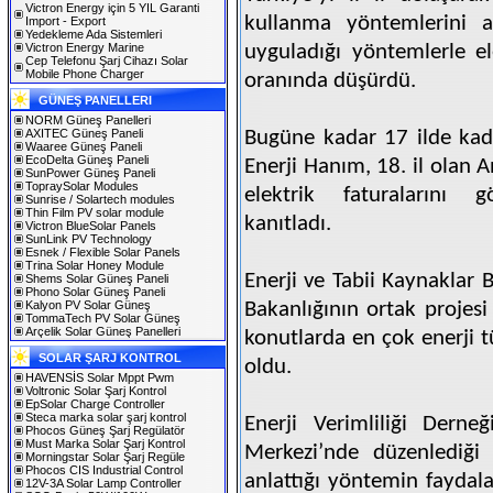
Victron Energy için 5 YIL Garanti
kullanma yöntemlerini a
Import - Export
Yedekleme Ada Sistemleri
Victron Energy Marine
uyguladığı yöntemlerle e
Cep Telefonu Şarj Cihazı Solar
Mobile Phone Charger
oranında düşürdü.
GÜNEŞ PANELLERI
NORM Güneş Panelleri
AXITEC Güneş Paneli
Bugüne kadar 17 ilde kadı
Waaree Güneş Paneli
EcoDelta Güneş Paneli
Enerji Hanım, 18. il olan 
SunPower Güneş Paneli
TopraySolar Modules
elektrik faturalarını 
Sunrise / Solartech modules
Thin Film PV solar module
kanıtladı.
Victron BlueSolar Panels
SunLink PV Technology
Esnek / Flexible Solar Panels
Trina Solar Honey Module
Enerji ve Tabii Kaynaklar B
Shems Solar Güneş Paneli
Phono Solar Güneş Paneli
Kalyon PV Solar Güneş
Bakanlığının ortak projesi
TommaTech PV Solar Güneş
Arçelik Solar Güneş Panelleri
konutlarda en çok enerji 
SOLAR ŞARJ KONTROL
oldu.
HAVENSİS Solar Mppt Pwm
Voltronic Solar Şarj Kontrol
EpSolar Charge Controller
Steca marka solar şarj kontrol
Enerji Verimliliği Derne
Phocos Güneş Şarj Regülatör
Must Marka Solar Şarj Kontrol
Merkezi’nde düzenlediği
Morningstar Solar Şarj Regüle
Phocos CIS Industrial Control
anlattığı yöntemin faydalar
12V-3A Solar Lamp Controller