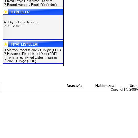
Keşif Proje Geliştirme Tasarım
Energiewende / Enerji Dönüşümü
HABERLER
Acil Aydınlatma Nedir ...
26.01.2018
SOLAREX ISTANBUL 2019
FİYAT LİSTELERİ
30.01.2019
Victron Pricelist 2026 Turkiye
(PDF)
Havensis Fiyat Listesi Yeni
(PDF)
TommaTech Fiyat Listesi Haziran
2025 Türkçe
(PDF)
Anasayfa
Hakkımızda
Ürün
Copyright © 2008-2