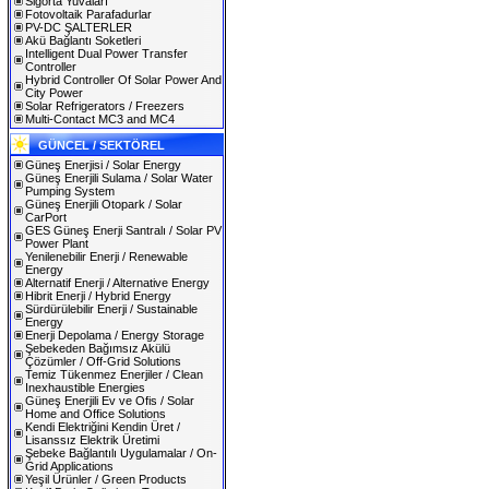
Sigorta Yuvaları
Fotovoltaik Parafadurlar
PV-DC ŞALTERLER
Akü Bağlantı Soketleri
Intelligent Dual Power Transfer
Controller
Hybrid Controller Of Solar Power And
City Power
Solar Refrigerators / Freezers
Multi-Contact MC3 and MC4
GÜNCEL / SEKTÖREL
Güneş Enerjisi / Solar Energy
Güneş Enerjili Sulama / Solar Water
Pumping System
Güneş Enerjili Otopark / Solar
CarPort
GES Güneş Enerji Santralı / Solar PV
Power Plant
Yenilenebilir Enerji / Renewable
Energy
Alternatif Enerji / Alternative Energy
Hibrit Enerji / Hybrid Energy
Sürdürülebilir Enerji / Sustainable
Energy
Enerji Depolama / Energy Storage
Şebekeden Bağımsız Akülü
Çözümler / Off-Grid Solutions
Temiz Tükenmez Enerjiler / Clean
Inexhaustible Energies
Güneş Enerjili Ev ve Ofis / Solar
Home and Office Solutions
Kendi Elektriğini Kendin Üret /
Lisanssız Elektrik Üretimi
Şebeke Bağlantılı Uygulamalar / On-
Grid Applications
Yeşil Ürünler / Green Products