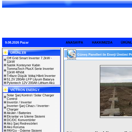
9.08.2026 Pazar
ANASAYFA
HAKKIMIZDA
ÜRÜN
ÜRÜNLER
Güneş Panelleri ile Enerji Üretimi Pr
Off Grid Smart Inverter 7.2kW -
11kW
Satılık Konteyner Kabin
TommaTech PlusX Serie Inverter
11kW 48Volt
Trifaze Düşük Voltaj Hibrit İnverter
51.2V 280Ah LFP Lityum Batarya
Pylontech 12V 200Ah Lithium Akü
VICTRON ENERGY
Solar Şarj Kontrol / Solar Charger
Control
İnvertör / Inverter
İnverter-Şarj Cihazı / Inverter-
Charger
Aküler / Batteries
Ekranlar ve İzleme Sistemi
DC/DC Konvertörler
Akü Şarj Redresörleri
Akü Koruma
PAYGo - Ödeme Sistemi