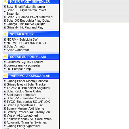
HAZIR PAKET SİSTEMLER
Solar Enerji Paket Sistemler
Solar LED Aydınlatma Paket
Sistemleri
Solar Su Pompa Paket Sistemleri
Solar DC Buzdolabı / İlaç Dolabı
Güneyli-Hitit Tak ve Çalıştır
Güneyli-Hitit Plug and Play
SOLAR KITLER
NORM - SolaLight 3W
NORM - ECOBOXX 160 KIT
Solar Armatür
Solar Generator
SOLAR SU POMPALARI
Grundfos SQFlex Product
Lorentz marka pompalar
DC Pompa/Pump
YARDIMCI AKSESUARLAR
Güneş Paneli Montaj Sehpası
Güneş İzleyici Solar Tracker
12-24VDC Buzdolabı Soğutucu
Solar Kablo / Solar Cable
Sabit panel sehpaları
Solar PV Konnektör Connector
TYCO Electronics SOLARLOK
Solar Tip Sigortalar / Fuse
Battery Monitor Akü İzleme
Battery Protect / Akü Koruyucu
Victron Akü İzolatörleri
Kesintisiz Yedek VE SolarSwitch
Automatic Transfer Switches
Güneş Enerji Sigortaları