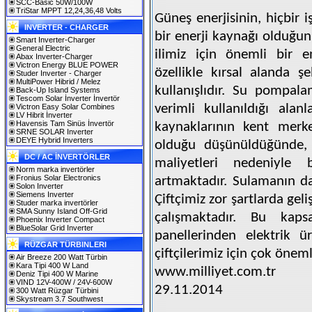
SCC-Basic 50W/100W
TriStar MPPT 12,24,36,48 Volts
Güneş enerjisinin, hiçbir
INVERTER - CHARGER
bir enerji kaynağı olduğu
Smart Inverter-Charger
General Electric
ilimiz için önemli bir e
Abax Inverter-Charger
Victron Energy BLUE POWER
özellikle kırsal alanda ş
Studer Inverter - Charger
MultiPower Hibrid / Melez
kullanışlıdır. Su pompala
Back-Up Island Systems
Tescom Solar İnverter İnvertör
verimli kullanıldığı ala
Victron Easy Solar Combines
LV Hibrit İnverter
Havensis Tam Sinüs İnvertör
kaynaklarının kent merke
SRNE SOLAR Inverter
DEYE Hybrid Inverters
olduğu düşünüldüğünde, e
DC / AC İNVERTÖRLER
maliyetleri nedeniyl
Norm marka invertörler
Fronius Solar Electronics
artmaktadır. Sulamanın da 
Solon Inverter
Siemens Inverter
Çiftçimiz zor şartlarda geli
Studer marka invertörler
SMA Sunny Island Off-Grid
çalışmaktadır. Bu kap
Phoenix Inverter Compact
BlueSolar Grid Inverter
panellerinden elektrik ür
RÜZGAR TÜRBINLERI
çiftçilerimiz için çok önem
Air Breeze 200 Watt Türbin
Kara Tipi 400 W Land
www.milliyet.com.tr
Deniz Tipi 400 W Marine
VIND 12V-400W / 24V-600W
29.11.2014
300 Watt Rüzgar Türbini
Skystream 3.7 Southwest