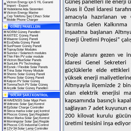
Güneş panelleri ile enerji 
Victron Energy için 5 YIL Garanti
Import - Export
Sivas İl Özel İdaresi tara
Yedekleme Ada Sistemleri
Victron Energy Marine
amacıyla hazırlanan ve 
Cep Telefonu Şarj Cihazı Solar
Mobile Phone Charger
Tarımla Gelen Kalkınma
GÜNEŞ PANELLERI
inşaatına başlanan Altınya
NORM Güneş Panelleri
AXITEC Güneş Paneli
Enerji Üretimi Projesi” çal
Waaree Güneş Paneli
EcoDelta Güneş Paneli
SunPower Güneş Paneli
TopraySolar Modules
Sunrise / Solartech modules
Proje alanını gezen ve in
Thin Film PV solar module
Victron BlueSolar Panels
İdaresi Genel Sekreteri 
SunLink PV Technology
Esnek / Flexible Solar Panels
güçlüklerle elde ettikle
Trina Solar Honey Module
Shems Solar Güneş Paneli
yüksek enerji maliyetlerin
Phono Solar Güneş Paneli
Kalyon PV Solar Güneş
Altınyayla ilçemizde 2 bin
TommaTech PV Solar Güneş
Arçelik Solar Güneş Panelleri
olan elektrik enerjisi ma
SOLAR ŞARJ KONTROL
kapsamında basınçlı kapal
HAVENSİS Solar Mppt Pwm
Voltronic Solar Şarj Kontrol
sağlayan 7 adet kuyunun el
EpSolar Charge Controller
Steca marka solar şarj kontrol
Phocos Güneş Şarj Regülatör
200 kilovat kurulu gücüne
Must Marka Solar Şarj Kontrol
Morningstar Solar Şarj Regüle
üretimi tesisini inşa ediyo
Phocos CIS Industrial Control
12V-3A Solar Lamp Controller