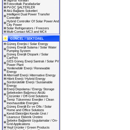
Sigorta Yuvaları
Fotovoltaik Parafadurlar
PV-DC ŞALTERLER
Akü Bağlantı Soketleri
Intelligent Dual Power Transfer
Controller
Hybrid Controller Of Solar Power And
City Power
Solar Refrigerators / Freezers
Multi-Contact MC3 and MC4
GÜNCEL / SEKTÖREL
Güneş Enerjisi / Solar Energy
Güneş Enerjili Sulama / Solar Water
Pumping System
Güneş Enerjili Otopark / Solar
CarPort
GES Güneş Enerji Santralı / Solar PV
Power Plant
Yenilenebilir Enerji / Renewable
Energy
Alternatif Enerji / Alternative Energy
Hibrit Enerji / Hybrid Energy
Sürdürülebilir Enerji / Sustainable
Energy
Enerji Depolama / Energy Storage
Şebekeden Bağımsız Akülü
Çözümler / Off-Grid Solutions
Temiz Tükenmez Enerjiler / Clean
Inexhaustible Energies
Güneş Enerjili Ev ve Ofis / Solar
Home and Office Solutions
Kendi Elektriğini Kendin Üret /
Lisanssız Elektrik Üretimi
Şebeke Bağlantılı Uygulamalar / On-
Grid Applications
Yeşil Ürünler / Green Products