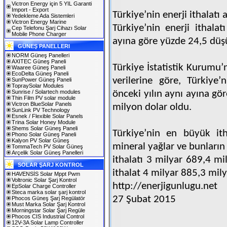
Victron Energy için 5 YIL Garanti
Import - Export
Türkiye’nin enerji ithalatı 
Yedekleme Ada Sistemleri
Victron Energy Marine
Türkiye’nin enerji ithala
Cep Telefonu Şarj Cihazı Solar
Mobile Phone Charger
ayına göre yüzde 24,5 düşü
GÜNEŞ PANELLERI
NORM Güneş Panelleri
AXITEC Güneş Paneli
Türkiye İstatistik Kurumu’
Waaree Güneş Paneli
EcoDelta Güneş Paneli
verilerine göre, Türkiye’
SunPower Güneş Paneli
TopraySolar Modules
Sunrise / Solartech modules
önceki yılın aynı ayına gö
Thin Film PV solar module
Victron BlueSolar Panels
milyon dolar oldu.
SunLink PV Technology
Esnek / Flexible Solar Panels
Trina Solar Honey Module
Shems Solar Güneş Paneli
Türkiye’nin en büyük ith
Phono Solar Güneş Paneli
Kalyon PV Solar Güneş
mineral yağlar ve bunların
TommaTech PV Solar Güneş
Arçelik Solar Güneş Panelleri
ithalatı 3 milyar 689,4 mi
SOLAR ŞARJ KONTROL
ithalat 4 milyar 885,3 mil
HAVENSİS Solar Mppt Pwm
Voltronic Solar Şarj Kontrol
http://enerjigunlugu.net
EpSolar Charge Controller
Steca marka solar şarj kontrol
27 Şubat 2015
Phocos Güneş Şarj Regülatör
Must Marka Solar Şarj Kontrol
Morningstar Solar Şarj Regüle
Phocos CIS Industrial Control
12V-3A Solar Lamp Controller