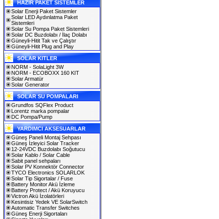
HAZIR PAKET SİSTEMLER
Solar Enerji Paket Sistemler
Solar LED Aydınlatma Paket
Sistemleri
Solar Su Pompa Paket Sistemleri
Solar DC Buzdolabı / İlaç Dolabı
Güneyli-Hitit Tak ve Çalıştır
Güneyli-Hitit Plug and Play
SOLAR KITLER
NORM - SolaLight 3W
NORM - ECOBOXX 160 KIT
Solar Armatür
Solar Generator
SOLAR SU POMPALARI
Grundfos SQFlex Product
Lorentz marka pompalar
DC Pompa/Pump
YARDIMCI AKSESUARLAR
Güneş Paneli Montaj Sehpası
Güneş İzleyici Solar Tracker
12-24VDC Buzdolabı Soğutucu
Solar Kablo / Solar Cable
Sabit panel sehpaları
Solar PV Konnektör Connector
TYCO Electronics SOLARLOK
Solar Tip Sigortalar / Fuse
Battery Monitor Akü İzleme
Battery Protect / Akü Koruyucu
Victron Akü İzolatörleri
Kesintisiz Yedek VE SolarSwitch
Automatic Transfer Switches
Güneş Enerji Sigortaları