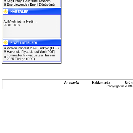
Keşif Proje Geliştirme Tasarım
Energiewende / Enerji Dönüşümü
HABERLER
Acil Aydınlatma Nedir ...
26.01.2018
SOLAREX ISTANBUL 2019
FİYAT LİSTELERİ
30.01.2019
Victron Pricelist 2026 Turkiye
(PDF)
Havensis Fiyat Listesi Yeni
(PDF)
TommaTech Fiyat Listesi Haziran
2025 Türkçe
(PDF)
Anasayfa
Hakkımızda
Ürün
Copyright © 2008-2