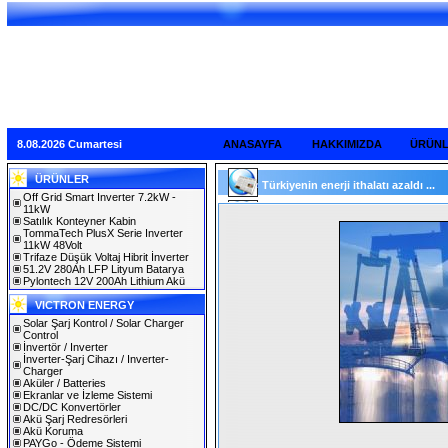
8.08.2026 Cumartesi
ANASAYFA
HAKKIMIZDA
ÜRÜN
ÜRÜNLER
Türkiyenin enerji ithalatı azaldı ...
Off Grid Smart Inverter 7.2kW -
11kW
Satılık Konteyner Kabin
TommaTech PlusX Serie Inverter
11kW 48Volt
Trifaze Düşük Voltaj Hibrit İnverter
51.2V 280Ah LFP Lityum Batarya
Pylontech 12V 200Ah Lithium Akü
VICTRON ENERGY
Solar Şarj Kontrol / Solar Charger
Control
İnvertör / Inverter
İnverter-Şarj Cihazı / Inverter-
Charger
Aküler / Batteries
Ekranlar ve İzleme Sistemi
DC/DC Konvertörler
Akü Şarj Redresörleri
Akü Koruma
PAYGo - Ödeme Sistemi