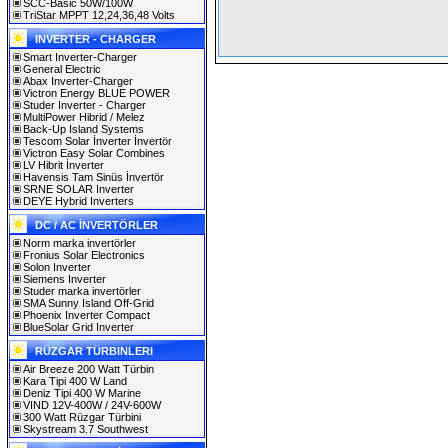
SCC-Basic 50W/100W
TriStar MPPT 12,24,36,48 Volts
INVERTER - CHARGER
Smart Inverter-Charger
General Electric
Abax Inverter-Charger
Victron Energy BLUE POWER
Studer Inverter - Charger
MultiPower Hibrid / Melez
Back-Up Island Systems
Tescom Solar İnverter İnvertör
Victron Easy Solar Combines
LV Hibrit İnverter
Havensis Tam Sinüs İnvertör
SRNE SOLAR Inverter
DEYE Hybrid Inverters
DC / AC İNVERTÖRLER
Norm marka invertörler
Fronius Solar Electronics
Solon Inverter
Siemens Inverter
Studer marka invertörler
SMA Sunny Island Off-Grid
Phoenix Inverter Compact
BlueSolar Grid Inverter
RÜZGAR TÜRBINLERI
Air Breeze 200 Watt Türbin
Kara Tipi 400 W Land
Deniz Tipi 400 W Marine
VIND 12V-400W / 24V-600W
300 Watt Rüzgar Türbini
Skystream 3.7 Southwest