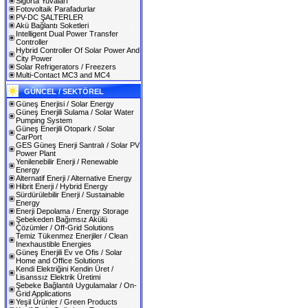
Sigorta Yuvaları
Fotovoltaik Parafadurlar
PV-DC ŞALTERLER
Akü Bağlantı Soketleri
Intelligent Dual Power Transfer
Controller
Hybrid Controller Of Solar Power And
City Power
Solar Refrigerators / Freezers
Multi-Contact MC3 and MC4
GÜNCEL / SEKTÖREL
Güneş Enerjisi / Solar Energy
Güneş Enerjili Sulama / Solar Water
Pumping System
Güneş Enerjili Otopark / Solar
CarPort
GES Güneş Enerji Santralı / Solar PV
Power Plant
Yenilenebilir Enerji / Renewable
Energy
Alternatif Enerji / Alternative Energy
Hibrit Enerji / Hybrid Energy
Sürdürülebilir Enerji / Sustainable
Energy
Enerji Depolama / Energy Storage
Şebekeden Bağımsız Akülü
Çözümler / Off-Grid Solutions
Temiz Tükenmez Enerjiler / Clean
Inexhaustible Energies
Güneş Enerjili Ev ve Ofis / Solar
Home and Office Solutions
Kendi Elektriğini Kendin Üret /
Lisanssız Elektrik Üretimi
Şebeke Bağlantılı Uygulamalar / On-
Grid Applications
Yeşil Ürünler / Green Products