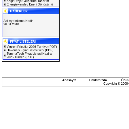
Keşif Proje Geliştirme Tasarım
Energiewende / Enerji Dönüşümü
HABERLER
Acil Aydınlatma Nedir ...
26.01.2018
SOLAREX ISTANBUL 2019
FİYAT LİSTELERİ
30.01.2019
Victron Pricelist 2026 Turkiye
(PDF)
Havensis Fiyat Listesi Yeni
(PDF)
TommaTech Fiyat Listesi Haziran
2025 Türkçe
(PDF)
Anasayfa
Hakkımızda
Ürün
Copyright © 2008-2