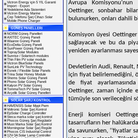
Avrupa Komisyonu’nun 
Victron Energy için 5 YIL Garanti
Import - Export
Oettinger, sonbahar bila
Yedekleme Ada Sistemleri
Victron Energy Marine
Cep Telefonu Şarj Cihazı Solar
bulunurken, onları dahili b
Mobile Phone Charger
GÜNEŞ PANELLERI
Komisyon üyesi Oettinger’
NORM Güneş Panelleri
AXITEC Güneş Paneli
Waaree Güneş Paneli
sağlayacak ve bu da piya
EcoDelta Güneş Paneli
SunPower Güneş Paneli
yeniden ayarlanması sayes
TopraySolar Modules
Sunrise / Solartech modules
Thin Film PV solar module
Victron BlueSolar Panels
Devletlerin Audi, Renault
SunLink PV Technology
Esnek / Flexible Solar Panels
için fiyat belirlemediğini,
Trina Solar Honey Module
Shems Solar Güneş Paneli
de fiyat ayarlamasında 
Phono Solar Güneş Paneli
Kalyon PV Solar Güneş
TommaTech PV Solar Güneş
Oettinger, zaman içinde e
Arçelik Solar Güneş Panelleri
tümüyle son verileceğini s
SOLAR ŞARJ KONTROL
HAVENSİS Solar Mppt Pwm
Voltronic Solar Şarj Kontrol
EpSolar Charge Controller
Enerji komiseri Oetting
Steca marka solar şarj kontrol
Phocos Güneş Şarj Regülatör
tasarrufların her halükard
Must Marka Solar Şarj Kontrol
Morningstar Solar Şarj Regüle
da savunurken, ‘‘fiyatlar 
Phocos CIS Industrial Control
12V-3A Solar Lamp Controller