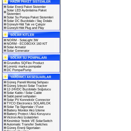
HAZIR PAKET SİSTEMLER
Solar Enerji Paket Sistemler
Solar LED Aydınlatma Paket
Sistemleri
Solar Su Pompa Paket Sistemleri
Solar DC Buzdolabı / İlaç Dolabı
Güneyli-Hitit Tak ve Çalıştır
Güneyli-Hitit Plug and Play
SOLAR KITLER
NORM - SolaLight 3W
NORM - ECOBOXX 160 KIT
Solar Armatür
Solar Generator
SOLAR SU POMPALARI
Grundfos SQFlex Product
Lorentz marka pompalar
DC Pompa/Pump
YARDIMCI AKSESUARLAR
Güneş Paneli Montaj Sehpası
Güneş İzleyici Solar Tracker
12-24VDC Buzdolabı Soğutucu
Solar Kablo / Solar Cable
Sabit panel sehpaları
Solar PV Konnektör Connector
TYCO Electronics SOLARLOK
Solar Tip Sigortalar / Fuse
Battery Monitor Akü İzleme
Battery Protect / Akü Koruyucu
Victron Akü İzolatörleri
Kesintisiz Yedek VE SolarSwitch
Automatic Transfer Switches
Güneş Enerji Sigortaları