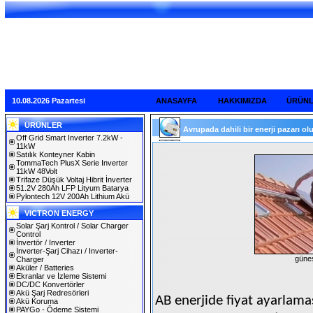
10.08.2026 Pazartesi
ANASAYFA
HAKKIMIZDA
ÜRÜN
ÜRÜNLER
Avrupada dahili bir enerji pazarı olu
Off Grid Smart Inverter 7.2kW -
11kW
Satılık Konteyner Kabin
TommaTech PlusX Serie Inverter
11kW 48Volt
Trifaze Düşük Voltaj Hibrit İnverter
51.2V 280Ah LFP Lityum Batarya
Pylontech 12V 200Ah Lithium Akü
VICTRON ENERGY
Solar Şarj Kontrol / Solar Charger
Control
İnvertör / Inverter
İnverter-Şarj Cihazı / Inverter-
güneş
Charger
Aküler / Batteries
Ekranlar ve İzleme Sistemi
DC/DC Konvertörler
Akü Şarj Redresörleri
AB enerjide fiyat ayarlama
Akü Koruma
PAYGo - Ödeme Sistemi