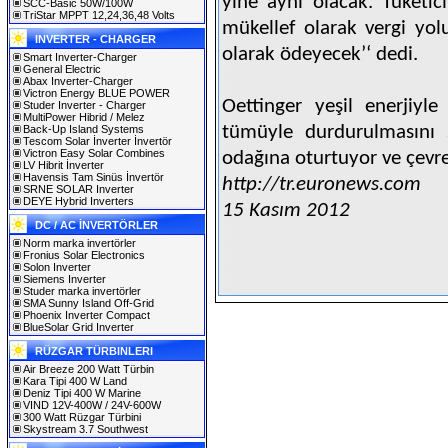
yine aynı olacak. Tüketi
SCC-Basic 50W/100W
TriStar MPPT 12,24,36,48 Volts
mükellef olarak vergi yo
INVERTER - CHARGER
olarak ödeyecek’‘ dedi.
Smart Inverter-Charger
General Electric
Abax Inverter-Charger
Victron Energy BLUE POWER
Oettinger yeşil enerjiyle 
Studer Inverter - Charger
MultiPower Hibrid / Melez
tümüyle durdurulmasını s
Back-Up Island Systems
Tescom Solar İnverter İnvertör
Victron Easy Solar Combines
odağına oturtuyor ve çevre
LV Hibrit İnverter
Havensis Tam Sinüs İnvertör
http://tr.euronews.com
SRNE SOLAR Inverter
DEYE Hybrid Inverters
15 Kasım 2012
DC / AC İNVERTÖRLER
Norm marka invertörler
Fronius Solar Electronics
Solon Inverter
Siemens Inverter
Studer marka invertörler
SMA Sunny Island Off-Grid
Phoenix Inverter Compact
BlueSolar Grid Inverter
RÜZGAR TÜRBINLERI
Air Breeze 200 Watt Türbin
Kara Tipi 400 W Land
Deniz Tipi 400 W Marine
VIND 12V-400W / 24V-600W
300 Watt Rüzgar Türbini
Skystream 3.7 Southwest