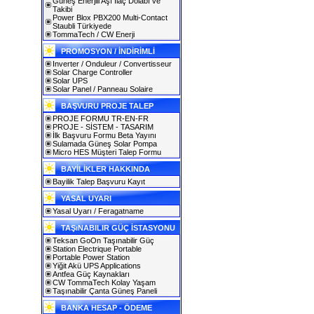
Güneş Enerjili Aşı İlaç Dolabı ve
Takibi
Power Blox PBX200 Multi-Contact
Staubli Türkiyede
TommaTech / CW Enerji
PROMOSYON / İNDİRİMLİ
Inverter / Onduleur / Convertisseur
Solar Charge Controller
Solar UPS
Solar Panel / Panneau Solaire
BAŞVURU PROJE TALEP
PROJE FORMU TR-EN-FR
PROJE - SİSTEM - TASARIM
İlk Başvuru Formu Beta Yayını
Sulamada Güneş Solar Pompa
Micro HES Müşteri Talep Formu
BAYİLİKLER HAKKINDA
Bayilik Talep Başvuru Kayıt
YASAL UYARI
Yasal Uyarı / Feragatname
TAŞıNABILIR GÜÇ İSTASYONU
Teksan GoOn Taşınabilir Güç
Station Electrique Portable
Portable Power Station
Yiğit Akü UPS Applications
Antfea Güç Kaynakları
CW TommaTech Kolay Yaşam
Taşınabilir Çanta Güneş Paneli
BANKA HESAP - ÖDEME