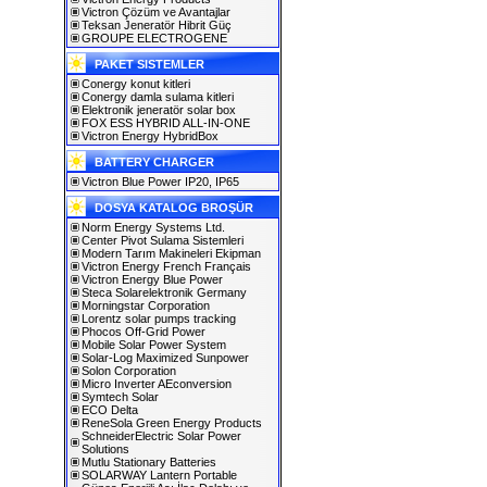
Victron Çözüm ve Avantajlar
Teksan Jeneratör Hibrit Güç
GROUPE ELECTROGENE
PAKET SISTEMLER
Conergy konut kitleri
Conergy damla sulama kitleri
Elektronik jeneratör solar box
FOX ESS HYBRID ALL-IN-ONE
Victron Energy HybridBox
BATTERY CHARGER
Victron Blue Power IP20, IP65
DOSYA KATALOG BROŞÜR
Norm Energy Systems Ltd.
Center Pivot Sulama Sistemleri
Modern Tarım Makineleri Ekipman
Victron Energy French Français
Victron Energy Blue Power
Steca Solarelektronik Germany
Morningstar Corporation
Lorentz solar pumps tracking
Phocos Off-Grid Power
Mobile Solar Power System
Solar-Log Maximized Sunpower
Solon Corporation
Micro Inverter AEconversion
Symtech Solar
ECO Delta
ReneSola Green Energy Products
SchneiderElectric Solar Power
Solutions
Mutlu Stationary Batteries
SOLARWAY Lantern Portable