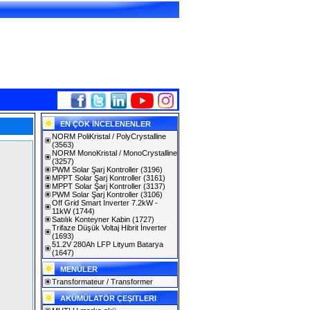
EN ÇOK İNCELENENLER
NORM PoliKristal / PolyCrystalline
(3563)
NORM MonoKristal / MonoCrystalline
(3257)
PWM Solar Şarj Kontroller
(3196)
MPPT Solar Şarj Kontroller
(3161)
MPPT Solar Şarj Kontroller
(3137)
PWM Solar Şarj Kontroller
(3106)
Off Grid Smart Inverter 7.2kW -
11kW
(1744)
Satılık Konteyner Kabin
(1727)
Trifaze Düşük Voltaj Hibrit İnverter
(1693)
51.2V 280Ah LFP Lityum Batarya
(1647)
MENÜLER
Transformateur / Transformer
AKÜMÜLATÖR ÇEŞITLERI