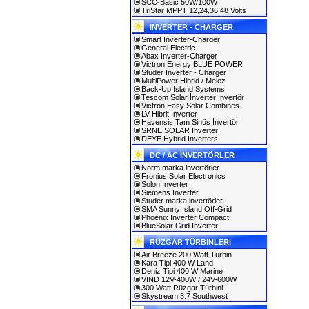
SCC-Basic 50W/100W
TriStar MPPT 12,24,36,48 Volts
INVERTER - CHARGER
Smart Inverter-Charger
General Electric
Abax Inverter-Charger
Victron Energy BLUE POWER
Studer Inverter - Charger
MultiPower Hibrid / Melez
Back-Up Island Systems
Tescom Solar İnverter İnvertör
Victron Easy Solar Combines
LV Hibrit İnverter
Havensis Tam Sinüs İnvertör
SRNE SOLAR Inverter
DEYE Hybrid Inverters
DC / AC İNVERTÖRLER
Norm marka invertörler
Fronius Solar Electronics
Solon Inverter
Siemens Inverter
Studer marka invertörler
SMA Sunny Island Off-Grid
Phoenix Inverter Compact
BlueSolar Grid Inverter
RÜZGAR TÜRBINLERI
Air Breeze 200 Watt Türbin
Kara Tipi 400 W Land
Deniz Tipi 400 W Marine
VIND 12V-400W / 24V-600W
300 Watt Rüzgar Türbini
Skystream 3.7 Southwest