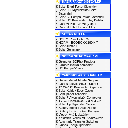
HAZIR PAKET SİSTEMLER
Solar Enerji Paket Sistemler
Solar LED Aydınlatma Paket
Sistemleri
Solar Su Pompa Paket Sistemleri
Solar DC Buzdolabı / İlaç Dolabı
Güneyli-Hitit Tak ve Çalıştır
Güneyli-Hitit Plug and Play
SOLAR KITLER
NORM - SolaLight 3W
NORM - ECOBOXX 160 KIT
Solar Armatür
Solar Generator
SOLAR SU POMPALARI
Grundfos SQFlex Product
Lorentz marka pompalar
DC Pompa/Pump
YARDIMCI AKSESUARLAR
Güneş Paneli Montaj Sehpası
Güneş İzleyici Solar Tracker
12-24VDC Buzdolabı Soğutucu
Solar Kablo / Solar Cable
Sabit panel sehpaları
Solar PV Konnektör Connector
TYCO Electronics SOLARLOK
Solar Tip Sigortalar / Fuse
Battery Monitor Akü İzleme
Battery Protect / Akü Koruyucu
Victron Akü İzolatörleri
Kesintisiz Yedek VE SolarSwitch
Automatic Transfer Switches
Güneş Enerji Sigortaları