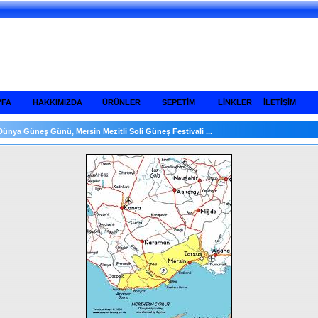
YFA
HAKKIMIZDA
ÜRÜNLER
SEPETİM
LİNKLER
İLETİŞİM
Dünya Güneş Günü, Mersin Mezitli Soli Güneş Festivali ...