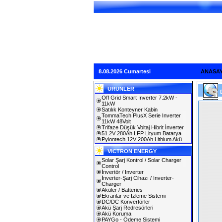
8.08.2026 Cumartesi
ANASA
ÜRÜNLER
Off Grid Smart Inverter 7.2kW -
11kW
Satılık Konteyner Kabin
TommaTech PlusX Serie Inverter
11kW 48Volt
Trifaze Düşük Voltaj Hibrit İnverter
51.2V 280Ah LFP Lityum Batarya
Pylontech 12V 200Ah Lithium Akü
VICTRON ENERGY
Solar Şarj Kontrol / Solar Charger
Control
İnvertör / Inverter
İnverter-Şarj Cihazı / Inverter-
Charger
Aküler / Batteries
Ekranlar ve İzleme Sistemi
DC/DC Konvertörler
Akü Şarj Redresörleri
Akü Koruma
PAYGo - Ödeme Sistemi