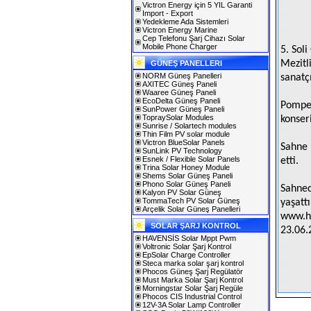
Victron Energy için 5 YIL Garanti
Import - Export
Yedekleme Ada Sistemleri
Victron Energy Marine
Cep Telefonu Şarj Cihazı Solar
Mobile Phone Charger
5. Soli
Mezitl
GÜNEŞ PANELLERI
NORM Güneş Panelleri
sanatç
AXITEC Güneş Paneli
Waaree Güneş Paneli
EcoDelta Güneş Paneli
Pompei
SunPower Güneş Paneli
TopraySolar Modules
konser
Sunrise / Solartech modules
Thin Film PV solar module
Victron BlueSolar Panels
Sahne 
SunLink PV Technology
Esnek / Flexible Solar Panels
etti.
Trina Solar Honey Module
Shems Solar Güneş Paneli
Phono Solar Güneş Paneli
Sahned
Kalyon PV Solar Güneş
TommaTech PV Solar Güneş
yaşattı
Arçelik Solar Güneş Panelleri
www.h
SOLAR ŞARJ KONTROL
23.06.
HAVENSİS Solar Mppt Pwm
Voltronic Solar Şarj Kontrol
EpSolar Charge Controller
Steca marka solar şarj kontrol
Phocos Güneş Şarj Regülatör
Must Marka Solar Şarj Kontrol
Morningstar Solar Şarj Regüle
Phocos CIS Industrial Control
12V-3A Solar Lamp Controller