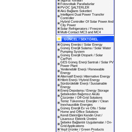
Sigorta Yuvaları
Fotovoltaik Parafadurlar
PV-DC ŞALTERLER
Akü Bağlantı Soketleri
Intelligent Dual Power Transfer
Controller
Hybrid Controller Of Solar Power And
City Power
Solar Refrigerators / Freezers
Multi-Contact MC3 and MC4
GÜNCEL / SEKTÖREL
Güneş Enerjisi / Solar Energy
Güneş Enerjili Sulama / Solar Water
Pumping System
Güneş Enerjili Otopark / Solar
CarPort
GES Güneş Enerji Santralı / Solar PV
Power Plant
Yenilenebilir Enerji / Renewable
Energy
Alternatif Enerji / Alternative Energy
Hibrit Enerji / Hybrid Energy
Sürdürülebilir Enerji / Sustainable
Energy
Enerji Depolama / Energy Storage
Şebekeden Bağımsız Akülü
Çözümler / Off-Grid Solutions
Temiz Tükenmez Enerjiler / Clean
Inexhaustible Energies
Güneş Enerjili Ev ve Ofis / Solar
Home and Office Solutions
Kendi Elektriğini Kendin Üret /
Lisanssız Elektrik Üretimi
Şebeke Bağlantılı Uygulamalar / On-
Grid Applications
Yeşil Ürünler / Green Products