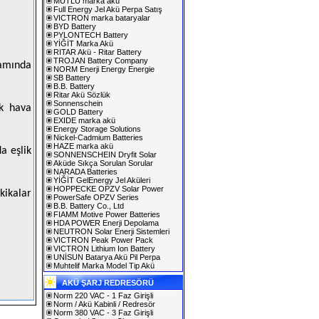
MUTLU marka akü
Full Energy Jel Akü Perpa Satış
VICTRON marka bataryalar
BYD Battery
PYLONTECH Battery
YİĞİT Marka Akü
RITAR Akü - Ritar Battery
TROJAN Battery Company
samında
NORM Enerji Energy Energie
SB Battery
B.B. Battery
Ritar Akü Sözlük
Sonnenschein
ık hava
GOLD Battery
EXIDE marka akü
Energy Storage Solutions
Nickel-Cadmium Batteries
HAZE marka akü
a eşlik
SONNENSCHEIN Dryfit Solar
Aküde Sıkça Sorulan Sorular
NARADA Batteries
YİĞİT GelEnergy Jel Aküleri
HOPPECKE OPZV Solar Power
kikalar
PowerSafe OPZV Series
B.B. Battery Co., Ltd
FIAMM Motive Power Batteries
HDA POWER Enerji Depolama
NEUTRON Solar Enerji Sistemleri
VICTRON Peak Power Pack
VICTRON Lithium Ion Battery
UNİSUN Batarya Akü Pil Perpa
Muhtelif Marka Model Tip Akü
AKÜ ŞARJ REDRESÖRÜ
Norm 220 VAC - 1 Faz Girişli
Norm / Akü Kabinli / Redresör
Norm 380 VAC - 3 Faz Girişli