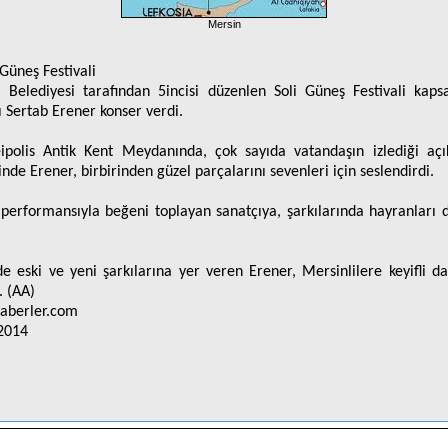
Mersin
 Güneş Festivali
i Belediyesi tarafından 5incisi düzenlen Soli Güneş Festivali kap
ı Sertab Erener konser verdi.
polis Antik Kent Meydanında, çok sayıda vatandaşın izlediği aç
inde Erener, birbirinden güzel parçalarını sevenleri için seslendirdi.
performansıyla beğeni toplayan sanatçıya, şarkılarında hayranları d
e eski ve yeni şarkılarına yer veren Erener, Mersinlilere keyifli da
. (AA)
aberler.com
2014