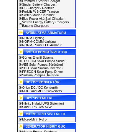
Otomotiv / Starter Charger
Studer Battery Charger
DC Charger / Rectifier
Forklift PzS CER Traction
Switch Mode Sistemler
Blue Power Akü Şarj Cihazları
Victron Energy Battery Chargers
Batterie Chargeurs
AYDıNLATMA ARMATÜRÜ
NORM-Lighting
NORM-COMM-Lighting
NORM - Solar LED Armatür
SOLAR POMPA İNVERTÖR
Güneş Enerjili Sulama
TESCOM Solar Pompa Sürücü
ABB Solar Pompa Sürücüleri
SDD Solar Sulama İnvertörü
FRECON Solar Pump Driver
Sulama Pompası İnverteri
DC / DC KONVERTÖR
Orion DC / DC Konvertör
MDCI and MDC Converters
UPS SISTEMLERI
Hibrit / Hybrid UPS Sistemleri
Solar UPS 3kW 5kW
MICRO-GRID SISTEMLER
Micro-Mini Hydro
JENERATÖR HİBRİT GÜÇ
Victron Energy Products