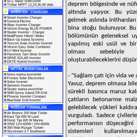
SCC-Basic 50W/100W
deprem bölgesinde ve nüf
TriStar MPPT 12,24,36,48 Volts
altında yaşıyor. Bu yü
INVERTER - CHARGER
Smart Inverter-Charger
gelmek aslında intihardan 
General Electric
Abax Inverter-Charger
bina stoğu bulunuyor. Bu
Victron Energy BLUE POWER
Studer Inverter - Charger
bölümünün geleneksel uy
MultiPower Hibrid / Melez
Back-Up Island Systems
yapılmış eski usül ve b
Tescom Solar İnverter İnvertör
Victron Easy Solar Combines
LV Hibrit İnverter
olması sebebiyle 
Havensis Tam Sinüs İnvertör
SRNE SOLAR Inverter
oluşturabileceklerini düşü
DEYE Hybrid Inverters
DC / AC İNVERTÖRLER
Norm marka invertörler
- "Sağlam çatı için vida ve 
Fronius Solar Electronics
Solon Inverter
Yavuz, deprem olmasa bile 
Siemens Inverter
Studer marka invertörler
sürekli basınca maruz kald
SMA Sunny Island Off-Grid
Phoenix Inverter Compact
çatıların betonarme mal
BlueSolar Grid Inverter
gelebilecek yükleri kaldır
RÜZGAR TÜRBINLERI
Air Breeze 200 Watt Türbin
vurguladı. Sadece çiviler
Kara Tipi 400 W Land
Deniz Tipi 400 W Marine
performansın düşeceğini 
VIND 12V-400W / 24V-600W
300 Watt Rüzgar Türbini
sistemleri kullanıl
Skystream 3.7 Southwest