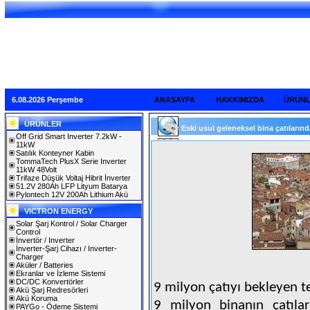
6.08.2026 Perşembe
ANASAYFA
HAKKIMIZDA
ÜRÜN
ÜRÜNLER
Eski usul geleneksel bina çatılarında 
Off Grid Smart Inverter 7.2kW -
11kW
Satılık Konteyner Kabin
TommaTech PlusX Serie Inverter
11kW 48Volt
Trifaze Düşük Voltaj Hibrit İnverter
51.2V 280Ah LFP Lityum Batarya
Pylontech 12V 200Ah Lithium Akü
VICTRON ENERGY
Solar Şarj Kontrol / Solar Charger
Control
İnvertör / Inverter
İnverter-Şarj Cihazı / Inverter-
Charger
Aküler / Batteries
Ekranlar ve İzleme Sistemi
DC/DC Konvertörler
9 milyon çatıyı bekleyen t
Akü Şarj Redresörleri
Akü Koruma
9 milyon binanın çatıla
PAYGo - Ödeme Sistemi