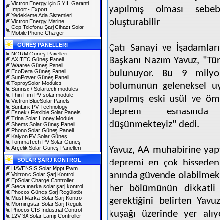
Victron Energy için 5 YIL Garanti
yapılmış olması sebeb
Import - Export
Yedekleme Ada Sistemleri
oluşturabilir
Victron Energy Marine
Cep Telefonu Şarj Cihazı Solar
Mobile Phone Charger
GÜNEŞ PANELLERI
Çatı Sanayi ve İşadamlar
NORM Güneş Panelleri
Başkanı Nazım Yavuz, "Tür
AXITEC Güneş Paneli
Waaree Güneş Paneli
EcoDelta Güneş Paneli
bulunuyor. Bu 9 milyon
SunPower Güneş Paneli
TopraySolar Modules
bölümünün geleneksel uy
Sunrise / Solartech modules
Thin Film PV solar module
yapılmış eski usül ve ö
Victron BlueSolar Panels
SunLink PV Technology
deprem esnasında te
Esnek / Flexible Solar Panels
Trina Solar Honey Module
düşünmekteyiz" dedi.
Shems Solar Güneş Paneli
Phono Solar Güneş Paneli
Kalyon PV Solar Güneş
TommaTech PV Solar Güneş
Arçelik Solar Güneş Panelleri
Yavuz, AA muhabirine yaptı
SOLAR ŞARJ KONTROL
depremi en çok hisseden 
HAVENSİS Solar Mppt Pwm
anında güvende olabilmek 
Voltronic Solar Şarj Kontrol
EpSolar Charge Controller
Steca marka solar şarj kontrol
her bölümünün dikkatli p
Phocos Güneş Şarj Regülatör
Must Marka Solar Şarj Kontrol
gerektiğini belirten Yav
Morningstar Solar Şarj Regüle
Phocos CIS Industrial Control
kuşağı üzerinde yer alıy
12V-3A Solar Lamp Controller