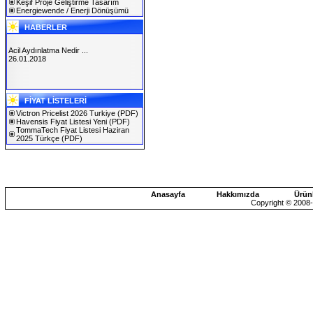
Keşif Proje Geliştirme Tasarım
Energiewende / Enerji Dönüşümü
HABERLER
Acil Aydınlatma Nedir ...
26.01.2018
SOLAREX ISTANBUL 2019
FİYAT LİSTELERİ
30.01.2019
Victron Pricelist 2026 Turkiye
(PDF)
Havensis Fiyat Listesi Yeni
(PDF)
TommaTech Fiyat Listesi Haziran
2025 Türkçe
(PDF)
Anasayfa
Hakkımızda
Ürün
Copyright © 2008-2