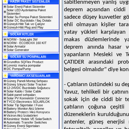
sabitlenmeyen yanlış uygu
HAZIR PAKET SİSTEMLER
Solar Enerji Paket Sistemler
deprem açısından ciddi r
Solar LED Aydınlatma Paket
Sistemleri
sadece düşey kuvvetler g
Solar Su Pompa Paket Sistemleri
Solar DC Buzdolabı / İlaç Dolabı
ehli olmayan kişiler tar
Güneyli-Hitit Tak ve Çalıştır
Güneyli-Hitit Plug and Play
yatay yükleri karşılayan 
SOLAR KITLER
makas düzlemlerinde ya
NORM - SolaLight 3W
NORM - ECOBOXX 160 KIT
deprem anında hasar ve
Solar Armatür
Solar Generator
yapanların Mesleki ve 
SOLAR SU POMPALARI
ÇATIDER arasındaki prot
Grundfos SQFlex Product
Lorentz marka pompalar
belgesi olmalıdır" diye kon
DC Pompa/Pump
YARDIMCI AKSESUARLAR
Güneş Paneli Montaj Sehpası
- Çatıların üstündeki su de
Güneş İzleyici Solar Tracker
12-24VDC Buzdolabı Soğutucu
Yavuz, tehlikeli bir çatın
Solar Kablo / Solar Cable
Sabit panel sehpaları
Solar PV Konnektör Connector
sokak için de ciddi bir 
TYCO Electronics SOLARLOK
Solar Tip Sigortalar / Fuse
çatıların çoğuna çeşitli 
Battery Monitor Akü İzleme
Battery Protect / Akü Koruyucu
düzeneklerin kurulduğunu 
Victron Akü İzolatörleri
Kesintisiz Yedek VE SolarSwitch
antenler, güneş enerjisi ı
Automatic Transfer Switches
Güneş Enerji Sigortaları