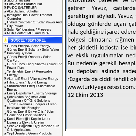
fotovoltaik paneller ve b
Sigorta Yuvaları
Fotovoltaik Parafadurlar
getiren Yavuz, çatılard
PV-DC ŞALTERLER
Akü Bağlantı Soketleri
Intelligent Dual Power Transfer
gerektiğini söyledi. Yavuz
Controller
Hybrid Controller Of Solar Power And
olduğu günlerde uçan çatıl
City Power
Solar Refrigerators / Freezers
hale geldiğine işaret edere
Multi-Contact MC3 and MC4
bölgesi olmasına rağmen 
GÜNCEL / SEKTÖREL
Güneş Enerjisi / Solar Energy
her şiddetli lodosta ise b
Güneş Enerjili Sulama / Solar Water
Pumping System
ve eksik uygulamalar neden
Güneş Enerjili Otopark / Solar
CarPort
Bu nedenle gerekli hesap
GES Güneş Enerji Santralı / Solar PV
Power Plant
su depoları aslında sade
Yenilenebilir Enerji / Renewable
Energy
rüzgarda da ciddi tehdit o
Alternatif Enerji / Alternative Energy
Hibrit Enerji / Hybrid Energy
Sürdürülebilir Enerji / Sustainable
www.turkiyegazetesi.com.
Energy
Enerji Depolama / Energy Storage
12 Ekim 2013
Şebekeden Bağımsız Akülü
Çözümler / Off-Grid Solutions
Temiz Tükenmez Enerjiler / Clean
Inexhaustible Energies
Güneş Enerjili Ev ve Ofis / Solar
Home and Office Solutions
Kendi Elektriğini Kendin Üret /
Lisanssız Elektrik Üretimi
Şebeke Bağlantılı Uygulamalar / On-
Grid Applications
Yeşil Ürünler / Green Products