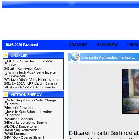
10.08.2026 Pazartesi
ANASAYFA
HAKKIMIZDA
ÜRÜN
ÜRÜNLER
E-ticaretin Avrupadaki merkezi ...
Off Grid Smart Inverter 7.2kW -
11kW
Satılık Konteyner Kabin
TommaTech PlusX Serie Inverter
11kW 48Volt
Trifaze Düşük Voltaj Hibrit İnverter
51.2V 280Ah LFP Lityum Batarya
Pylontech 12V 200Ah Lithium Akü
VICTRON ENERGY
Solar Şarj Kontrol / Solar Charger
Control
İnvertör / Inverter
İnverter-Şarj Cihazı / Inverter-
Charger
Aküler / Batteries
Ekranlar ve İzleme Sistemi
DC/DC Konvertörler
Akü Şarj Redresörleri
E-ticaretin kalbi Berlinde at
Akü Koruma
PAYGo - Ödeme Sistemi