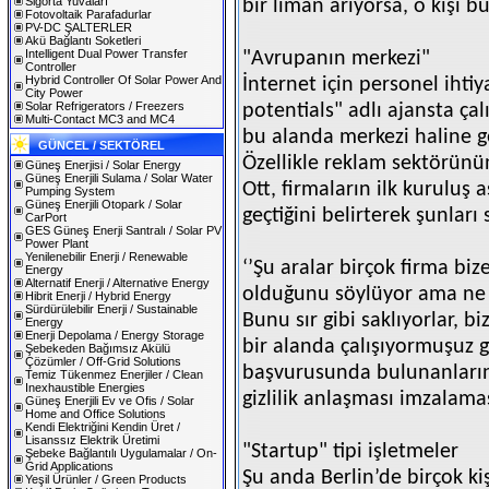
Sigorta Yuvaları
bir liman arıyorsa, o kişi 
Fotovoltaik Parafadurlar
PV-DC ŞALTERLER
Akü Bağlantı Soketleri
Intelligent Dual Power Transfer
"Avrupanın merkezi"
Controller
Hybrid Controller Of Solar Power And
İnternet için personel ihti
City Power
Solar Refrigerators / Freezers
potentials" adlı ajansta ça
Multi-Contact MC3 and MC4
bu alanda merkezi haline g
GÜNCEL / SEKTÖREL
Özellikle reklam sektörün
Güneş Enerjisi / Solar Energy
Güneş Enerjili Sulama / Solar Water
Ott, firmaların ilk kuruluş 
Pumping System
Güneş Enerjili Otopark / Solar
geçtiğini belirterek şunları
CarPort
GES Güneş Enerji Santralı / Solar PV
Power Plant
Yenilenebilir Enerji / Renewable
‘’Şu aralar birçok firma bi
Energy
Alternatif Enerji / Alternative Energy
olduğunu söylüyor ama ne 
Hibrit Enerji / Hybrid Energy
Sürdürülebilir Enerji / Sustainable
Bunu sır gibi saklıyorlar, 
Energy
Enerji Depolama / Energy Storage
bir alanda çalışıyormuşuz g
Şebekeden Bağımsız Akülü
Çözümler / Off-Grid Solutions
başvurusunda bulunanları
Temiz Tükenmez Enerjiler / Clean
Inexhaustible Energies
gizlilik anlaşması imzalamas
Güneş Enerjili Ev ve Ofis / Solar
Home and Office Solutions
Kendi Elektriğini Kendin Üret /
Lisanssız Elektrik Üretimi
"Startup" tipi işletmeler
Şebeke Bağlantılı Uygulamalar / On-
Grid Applications
Şu anda Berlin’de birçok kişi
Yeşil Ürünler / Green Products