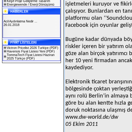
Keşif Proje Geliştirme Tasarım
işletmeleri kuruyor ve fiki
Energiewende / Enerji Dönüşümü
çalışıyor. Bunlardan en tan
HABERLER
platformu olan ‘’Soundcloud
Acil Aydınlatma Nedir ...
Facebook için oyunlar geli
26.01.2018
Bugüne kadar dünyada böyl
SOLAREX ISTANBUL 2019
FİYAT LİSTELERİ
30.01.2019
riskler içeren bir yatırım ol
Victron Pricelist 2026 Turkiye
(PDF)
Havensis Fiyat Listesi Yeni
(PDF)
göze alan birçok yatırımcı
TommaTech Fiyat Listesi Haziran
2025 Türkçe
(PDF)
her 10 yeni firmadan ancak
kaydediyor.
Elektronik ticaret branşının
bölgesinde çoktan yerleşti
aynı rolü Berlin’in almaya
göre bu alan kentte hızla g
doruk noktasına ulaşmış de
www.dw-world.de/dw
05 Ekim 2011