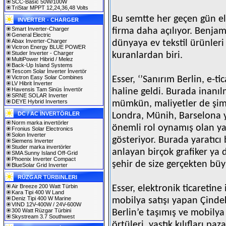
SCC-Basic 50W/100W
TriStar MPPT 12,24,36,48 Volts
Bu semtte her geçen gün ele
INVERTER - CHARGER
Smart Inverter-Charger
firma daha açılıyor. Benja
General Electric
Abax Inverter-Charger
dünyaya ev tekstil ürünleri
Victron Energy BLUE POWER
Studer Inverter - Charger
kuranlardan biri.
MultiPower Hibrid / Melez
Back-Up Island Systems
Tescom Solar İnverter İnvertör
Victron Easy Solar Combines
Esser, ‘’Sanırım Berlin, e-
LV Hibrit İnverter
Havensis Tam Sinüs İnvertör
haline geldi. Burada inanı
SRNE SOLAR Inverter
DEYE Hybrid Inverters
mümkün, maliyetler de şimd
DC / AC İNVERTÖRLER
Londra, Münih, Barselona y
Norm marka invertörler
önemli rol oynamış olan yat
Fronius Solar Electronics
Solon Inverter
gösteriyor. Burada yaratıcı 
Siemens Inverter
Studer marka invertörler
anlayan birçok grafiker ya
SMA Sunny Island Off-Grid
Phoenix Inverter Compact
şehir de size gerçekten büyü
BlueSolar Grid Inverter
RÜZGAR TÜRBINLERI
Air Breeze 200 Watt Türbin
Esser, elektronik ticaretine
Kara Tipi 400 W Land
Deniz Tipi 400 W Marine
mobilya satışı yapan Çinde
VIND 12V-400W / 24V-600W
300 Watt Rüzgar Türbini
Berlin’e taşımış ve mobily
Skystream 3.7 Southwest
örtüleri, yastık kılıfları p