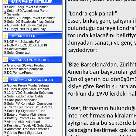
HAZIR PAKET SİSTEMLER
Solar Enerji Paket Sistemler
Solar LED Aydınlatma Paket
"Londra çok pahalı"
Sistemleri
Solar Su Pompa Paket Sistemleri
Esser, birkaç genç çalışanı 
Solar DC Buzdolabı / İlaç Dolabı
Güneyli-Hitit Tak ve Çalıştır
bulunduğu daireye Londra’
Güneyli-Hitit Plug and Play
zorunda kalacağını belirtiy
SOLAR KITLER
NORM - SolaLight 3W
dünyadan sanatçı ve genç y
NORM - ECOBOXX 160 KIT
Solar Armatür
kaydediyor:
Solar Generator
SOLAR SU POMPALARI
‘Bize Barselona’dan, Zürih’
Grundfos SQFlex Product
Lorentz marka pompalar
Amerika’dan başvurular geli
DC Pompa/Pump
Çünkü şehrin bu dönüşümüne
YARDIMCI AKSESUARLAR
Güneş Paneli Montaj Sehpası
kişiye göre Berlin şu sıral
Güneş İzleyici Solar Tracker
12-24VDC Buzdolabı Soğutucu
York’un da 1970’lerdeki hali
Solar Kablo / Solar Cable
Sabit panel sehpaları
Solar PV Konnektör Connector
TYCO Electronics SOLARLOK
Esser, firmasının bulunduğu
Solar Tip Sigortalar / Fuse
Battery Monitor Akü İzleme
internet firmasına kiralamı
Battery Protect / Akü Koruyucu
Victron Akü İzolatörleri
aylığına. Zira bu sektörde 
Kesintisiz Yedek VE SolarSwitch
Automatic Transfer Switches
kalacağını kestirmek çok zor
Güneş Enerji Sigortaları