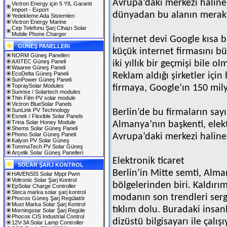
Avrupa’daki merkezi haline
Victron Energy için 5 YIL Garanti
Import - Export
dünyadan bu alanın meraklıl
Yedekleme Ada Sistemleri
Victron Energy Marine
Cep Telefonu Şarj Cihazı Solar
Mobile Phone Charger
İnternet devi Google kısa b
GÜNEŞ PANELLERI
küçük internet firmasını bü
NORM Güneş Panelleri
AXITEC Güneş Paneli
iki yıllık bir geçmişi bile ol
Waaree Güneş Paneli
EcoDelta Güneş Paneli
Reklam aldığı şirketler iç
SunPower Güneş Paneli
TopraySolar Modules
firmaya, Google’ın 150 milyo
Sunrise / Solartech modules
Thin Film PV solar module
Victron BlueSolar Panels
SunLink PV Technology
Berlin’de bu firmaların sayı
Esnek / Flexible Solar Panels
Trina Solar Honey Module
Almanya’nın başkenti, elektr
Shems Solar Güneş Paneli
Phono Solar Güneş Paneli
Avrupa’daki merkezi haline 
Kalyon PV Solar Güneş
TommaTech PV Solar Güneş
Arçelik Solar Güneş Panelleri
Elektronik ticaret
SOLAR ŞARJ KONTROL
Berlin’in Mitte semti, Alm
HAVENSİS Solar Mppt Pwm
Voltronic Solar Şarj Kontrol
bölgelerinden biri. Kaldırım
EpSolar Charge Controller
Steca marka solar şarj kontrol
modanın son trendleri sergi
Phocos Güneş Şarj Regülatör
Must Marka Solar Şarj Kontrol
tıklım dolu. Buradaki insa
Morningstar Solar Şarj Regüle
Phocos CIS Industrial Control
dizüstü bilgisayarı ile çalışı
12V-3A Solar Lamp Controller