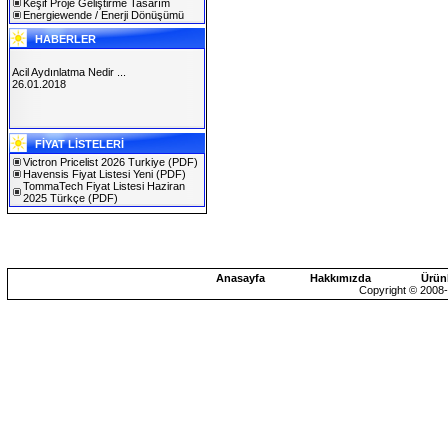
Keşif Proje Geliştirme Tasarım
Energiewende / Enerji Dönüşümü
HABERLER
Acil Aydınlatma Nedir ...
26.01.2018
SOLAREX ISTANBUL 2019
FİYAT LİSTELERİ
30.01.2019
Victron Pricelist 2026 Turkiye
(PDF)
Havensis Fiyat Listesi Yeni
(PDF)
TommaTech Fiyat Listesi Haziran
2025 Türkçe
(PDF)
Anasayfa
Hakkımızda
Ürün
Copyright © 2008-2