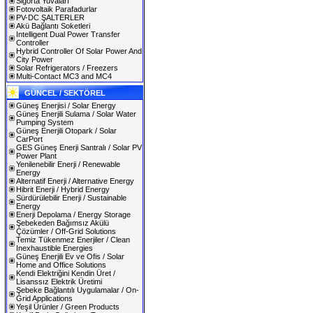
Sigorta Yuvaları
Fotovoltaik Parafadurlar
PV-DC ŞALTERLER
Akü Bağlantı Soketleri
Intelligent Dual Power Transfer
Controller
Hybrid Controller Of Solar Power And
City Power
Solar Refrigerators / Freezers
Multi-Contact MC3 and MC4
GÜNCEL / SEKTÖREL
Güneş Enerjisi / Solar Energy
Güneş Enerjili Sulama / Solar Water
Pumping System
Güneş Enerjili Otopark / Solar
CarPort
GES Güneş Enerji Santralı / Solar PV
Power Plant
Yenilenebilir Enerji / Renewable
Energy
Alternatif Enerji / Alternative Energy
Hibrit Enerji / Hybrid Energy
Sürdürülebilir Enerji / Sustainable
Energy
Enerji Depolama / Energy Storage
Şebekeden Bağımsız Akülü
Çözümler / Off-Grid Solutions
Temiz Tükenmez Enerjiler / Clean
Inexhaustible Energies
Güneş Enerjili Ev ve Ofis / Solar
Home and Office Solutions
Kendi Elektriğini Kendin Üret /
Lisanssız Elektrik Üretimi
Şebeke Bağlantılı Uygulamalar / On-
Grid Applications
Yeşil Ürünler / Green Products