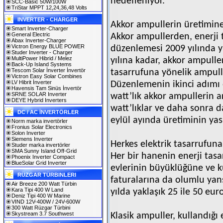
hedefleniyor.
SCC-Basic 50W/100W
TriStar MPPT 12,24,36,48 Volts
INVERTER - CHARGER
Akkor ampullerin üretimin
Smart Inverter-Charger
General Electric
Akkor ampullerden, enerji 
Abax Inverter-Charger
Victron Energy BLUE POWER
düzenlemesi 2009 yılında y
Studer Inverter - Charger
MultiPower Hibrid / Melez
yılına kadar, akkor ampulle
Back-Up Island Systems
Tescom Solar İnverter İnvertör
tasarrufuna yönelik ampulle
Victron Easy Solar Combines
LV Hibrit İnverter
Düzenlemenin ikinci adımı 
Havensis Tam Sinüs İnvertör
SRNE SOLAR Inverter
watt’lık akkor ampullerin a
DEYE Hybrid Inverters
watt’lıklar ve daha sonra 
DC / AC İNVERTÖRLER
eylül ayında üretiminin ya
Norm marka invertörler
Fronius Solar Electronics
Solon Inverter
Siemens Inverter
Herkes elektrik tasarrufuna
Studer marka invertörler
SMA Sunny Island Off-Grid
Her bir hanenin enerji tas
Phoenix Inverter Compact
BlueSolar Grid Inverter
evlerinin büyüklüğüne ve ku
RÜZGAR TÜRBINLERI
faturalarına da olumlu yans
Air Breeze 200 Watt Türbin
Kara Tipi 400 W Land
yılda yaklaşık 25 ile 50 eur
Deniz Tipi 400 W Marine
VIND 12V-400W / 24V-600W
300 Watt Rüzgar Türbini
Skystream 3.7 Southwest
Klasik ampuller, kullandığı 