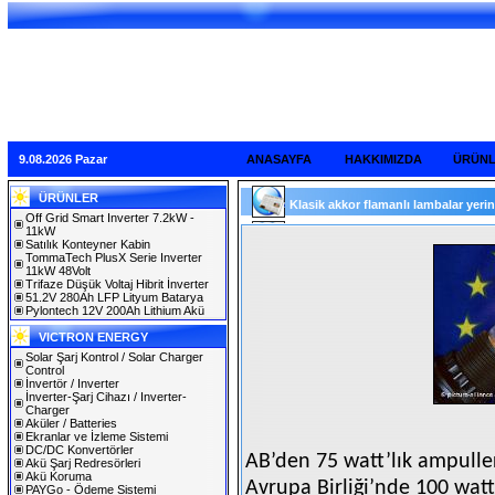
9.08.2026 Pazar
ANASAYFA
HAKKIMIZDA
ÜRÜN
ÜRÜNLER
Klasik akkor flamanlı lambalar yerin
Off Grid Smart Inverter 7.2kW -
11kW
Satılık Konteyner Kabin
TommaTech PlusX Serie Inverter
11kW 48Volt
Trifaze Düşük Voltaj Hibrit İnverter
51.2V 280Ah LFP Lityum Batarya
Pylontech 12V 200Ah Lithium Akü
VICTRON ENERGY
Solar Şarj Kontrol / Solar Charger
Control
İnvertör / Inverter
İnverter-Şarj Cihazı / Inverter-
Charger
Aküler / Batteries
Ekranlar ve İzleme Sistemi
DC/DC Konvertörler
AB’den 75 watt’lık ampulle
Akü Şarj Redresörleri
Akü Koruma
Avrupa Birliği’nde 100 wat
PAYGo - Ödeme Sistemi