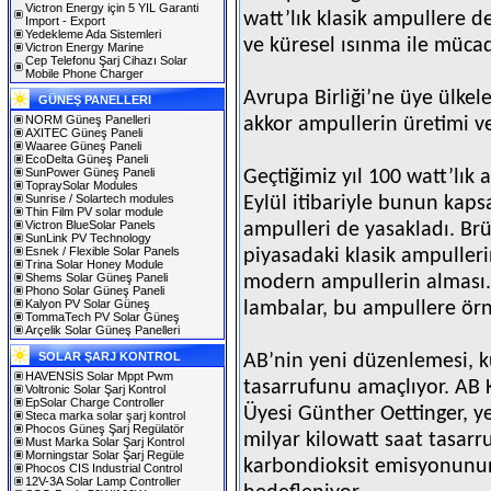
Victron Energy için 5 YIL Garanti
watt’lık klasik ampullere d
Import - Export
Yedekleme Ada Sistemleri
ve küresel ısınma ile müca
Victron Energy Marine
Cep Telefonu Şarj Cihazı Solar
Mobile Phone Charger
Avrupa Birliği’ne üye ülkel
GÜNEŞ PANELLERI
NORM Güneş Panelleri
akkor ampullerin üretimi ve
AXITEC Güneş Paneli
Waaree Güneş Paneli
EcoDelta Güneş Paneli
SunPower Güneş Paneli
Geçtiğimiz yıl 100 watt’lık
TopraySolar Modules
Sunrise / Solartech modules
Eylül itibariyle bunun kaps
Thin Film PV solar module
Victron BlueSolar Panels
ampulleri de yasakladı. Brü
SunLink PV Technology
Esnek / Flexible Solar Panels
piyasadaki klasik ampulleri
Trina Solar Honey Module
Shems Solar Güneş Paneli
modern ampullerin alması.
Phono Solar Güneş Paneli
Kalyon PV Solar Güneş
lambalar, bu ampullere örn
TommaTech PV Solar Güneş
Arçelik Solar Güneş Panelleri
SOLAR ŞARJ KONTROL
AB’nin yeni düzenlemesi, k
HAVENSİS Solar Mppt Pwm
tasarrufunu amaçlıyor. AB
Voltronic Solar Şarj Kontrol
EpSolar Charge Controller
Üyesi Günther Oettinger, y
Steca marka solar şarj kontrol
Phocos Güneş Şarj Regülatör
milyar kilowatt saat tasarr
Must Marka Solar Şarj Kontrol
Morningstar Solar Şarj Regüle
karbondioksit emisyonunun
Phocos CIS Industrial Control
12V-3A Solar Lamp Controller