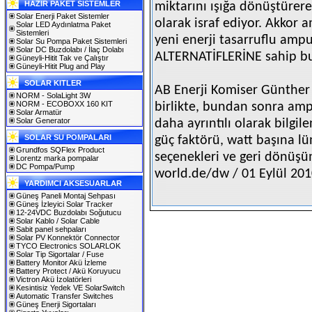
HAZIR PAKET SİSTEMLER
miktarını ışığa dönüştürer
Solar Enerji Paket Sistemler
olarak israf ediyor. Akkor a
Solar LED Aydınlatma Paket
Sistemleri
yeni enerji tasarruflu ampul
Solar Su Pompa Paket Sistemleri
Solar DC Buzdolabı / İlaç Dolabı
ALTERNATİFLERİNE sahip b
Güneyli-Hitit Tak ve Çalıştır
Güneyli-Hitit Plug and Play
SOLAR KITLER
AB Enerji Komiser Günther 
NORM - SolaLight 3W
NORM - ECOBOXX 160 KIT
birlikte, bundan sonra ampu
Solar Armatür
Solar Generator
daha ayrıntılı olarak bilgil
SOLAR SU POMPALARI
güç faktörü, watt başına lü
Grundfos SQFlex Product
seçenekleri ve geri dönüşüm
Lorentz marka pompalar
DC Pompa/Pump
world.de/dw / 01 Eylül 20
YARDIMCI AKSESUARLAR
Güneş Paneli Montaj Sehpası
Güneş İzleyici Solar Tracker
12-24VDC Buzdolabı Soğutucu
Solar Kablo / Solar Cable
Sabit panel sehpaları
Solar PV Konnektör Connector
TYCO Electronics SOLARLOK
Solar Tip Sigortalar / Fuse
Battery Monitor Akü İzleme
Battery Protect / Akü Koruyucu
Victron Akü İzolatörleri
Kesintisiz Yedek VE SolarSwitch
Automatic Transfer Switches
Güneş Enerji Sigortaları