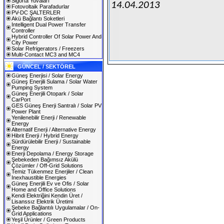
Sigorta Yuvaları
14.04.2013
Fotovoltaik Parafadurlar
PV-DC ŞALTERLER
Akü Bağlantı Soketleri
Intelligent Dual Power Transfer
Controller
Hybrid Controller Of Solar Power And
City Power
Solar Refrigerators / Freezers
Multi-Contact MC3 and MC4
GÜNCEL / SEKTÖREL
Güneş Enerjisi / Solar Energy
Güneş Enerjili Sulama / Solar Water
Pumping System
Güneş Enerjili Otopark / Solar
CarPort
GES Güneş Enerji Santralı / Solar PV
Power Plant
Yenilenebilir Enerji / Renewable
Energy
Alternatif Enerji / Alternative Energy
Hibrit Enerji / Hybrid Energy
Sürdürülebilir Enerji / Sustainable
Energy
Enerji Depolama / Energy Storage
Şebekeden Bağımsız Akülü
Çözümler / Off-Grid Solutions
Temiz Tükenmez Enerjiler / Clean
Inexhaustible Energies
Güneş Enerjili Ev ve Ofis / Solar
Home and Office Solutions
Kendi Elektriğini Kendin Üret /
Lisanssız Elektrik Üretimi
Şebeke Bağlantılı Uygulamalar / On-
Grid Applications
Yeşil Ürünler / Green Products