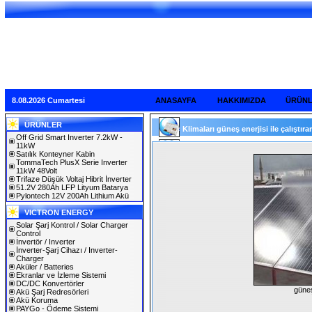
8.08.2026 Cumartesi
ANASAYFA
HAKKIMIZDA
ÜRÜN
ÜRÜNLER
Klimaları güneş enerjisi ile çalıştırar
Off Grid Smart Inverter 7.2kW -
11kW
Satılık Konteyner Kabin
TommaTech PlusX Serie Inverter
11kW 48Volt
Trifaze Düşük Voltaj Hibrit İnverter
51.2V 280Ah LFP Lityum Batarya
Pylontech 12V 200Ah Lithium Akü
VICTRON ENERGY
Solar Şarj Kontrol / Solar Charger
Control
İnvertör / Inverter
İnverter-Şarj Cihazı / Inverter-
Charger
Aküler / Batteries
Ekranlar ve İzleme Sistemi
DC/DC Konvertörler
güneş
Akü Şarj Redresörleri
Akü Koruma
PAYGo - Ödeme Sistemi