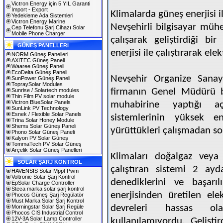
Victron Energy için 5 YIL Garanti
Import - Export
Klimalarda güneş enerjisi il
Yedekleme Ada Sistemleri
Victron Energy Marine
Nevşehirli bilgisayar müh
Cep Telefonu Şarj Cihazı Solar
Mobile Phone Charger
çalışarak geliştirdiği bi
GÜNEŞ PANELLERI
enerjisi ile çalıştırarak ele
NORM Güneş Panelleri
AXITEC Güneş Paneli
Waaree Güneş Paneli
EcoDelta Güneş Paneli
Nevşehir Organize Sanayi
SunPower Güneş Paneli
TopraySolar Modules
firmanın Genel Müdürü b
Sunrise / Solartech modules
Thin Film PV solar module
Victron BlueSolar Panels
muhabirine yaptığı a
SunLink PV Technology
Esnek / Flexible Solar Panels
sistemlerinin yüksek en
Trina Solar Honey Module
Shems Solar Güneş Paneli
yürüttükleri çalışmadan son
Phono Solar Güneş Paneli
Kalyon PV Solar Güneş
TommaTech PV Solar Güneş
Arçelik Solar Güneş Panelleri
Klimaları doğalgaz veya 
SOLAR ŞARJ KONTROL
çalıştıran sistemi 2 a
HAVENSİS Solar Mppt Pwm
Voltronic Solar Şarj Kontrol
denediklerini ve başarıl
EpSolar Charge Controller
Steca marka solar şarj kontrol
enerjisinden üretilen ele
Phocos Güneş Şarj Regülatör
Must Marka Solar Şarj Kontrol
devreleri hassas ol
Morningstar Solar Şarj Regüle
Phocos CIS Industrial Control
12V-3A Solar Lamp Controller
kullanılamıyordu. Geliştir