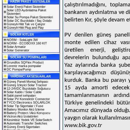
HAZIR PAKET SİSTEMLER
çalıştırılmadığını, topla
Solar Enerji Paket Sistemler
Solar LED Aydınlatma Paket
bankanın aydınlatma ve diğ
Sistemleri
Solar Su Pompa Paket Sistemleri
belirten Kır, şöyle devam et
Solar DC Buzdolabı / İlaç Dolabı
Güneyli-Hitit Tak ve Çalıştır
Güneyli-Hitit Plug and Play
PV denilen güneş panelle
SOLAR KITLER
NORM - SolaLight 3W
monte edilen cihaz vasıt
NORM - ECOBOXX 160 KIT
Solar Armatür
üretilen enerji, gelişti
Solar Generator
devrelerin bulunduğu apa
SOLAR SU POMPALARI
Grundfos SQFlex Product
Yaz aylarında banka şubes
Lorentz marka pompalar
DC Pompa/Pump
karşılayacağımızı düşün
YARDIMCI AKSESUARLAR
kurduk. Banka bu parayı ya
Güneş Paneli Montaj Sehpası
Güneş İzleyici Solar Tracker
15 ayda amorti edecek
12-24VDC Buzdolabı Soğutucu
Solar Kablo / Solar Cable
tamamlanmasının ardın
Sabit panel sehpaları
Solar PV Konnektör Connector
Türkiye genelindeki bütü
TYCO Electronics SOLARLOK
Solar Tip Sigortalar / Fuse
Amacımız dünyada olduğu 
Battery Monitor Akü İzleme
Battery Protect / Akü Koruyucu
Victron Akü İzolatörleri
yaygın olarak kullanılması
Kesintisiz Yedek VE SolarSwitch
Automatic Transfer Switches
www.bik.gov.tr
Güneş Enerji Sigortaları