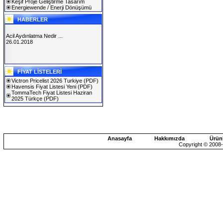
Keşif Proje Geliştirme Tasarım
Energiewende / Enerji Dönüşümü
HABERLER
Acil Aydınlatma Nedir ...
26.01.2018
SOLAREX ISTANBUL 2019
FİYAT LİSTELERİ
30.01.2019
Victron Pricelist 2026 Turkiye
(PDF)
Havensis Fiyat Listesi Yeni
(PDF)
TommaTech Fiyat Listesi Haziran
2025 Türkçe
(PDF)
Anasayfa
Hakkımızda
Ürün
Copyright © 2008-2