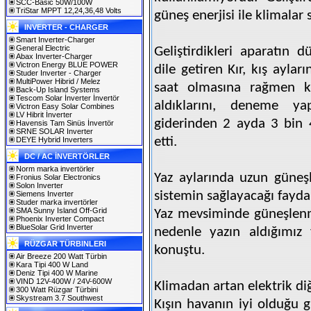
SCC-Basic 50W/100W
TriStar MPPT 12,24,36,48 Volts
güneş enerjisi ile klimalar 
INVERTER - CHARGER
Smart Inverter-Charger
General Electric
Geliştirdikleri aparatın d
Abax Inverter-Charger
Victron Energy BLUE POWER
dile getiren Kır, kış ayla
Studer Inverter - Charger
MultiPower Hibrid / Melez
saat olmasına rağmen ku
Back-Up Island Systems
Tescom Solar İnverter İnvertör
aldıklarını, deneme ya
Victron Easy Solar Combines
LV Hibrit İnverter
giderinden 2 ayda 3 bin 40
Havensis Tam Sinüs İnvertör
SRNE SOLAR Inverter
etti.
DEYE Hybrid Inverters
DC / AC İNVERTÖRLER
Norm marka invertörler
Yaz aylarında uzun güneş
Fronius Solar Electronics
Solon Inverter
sistemin sağlayacağı fayda
Siemens Inverter
Studer marka invertörler
SMA Sunny Island Off-Grid
Yaz mevsiminde güneşlenm
Phoenix Inverter Compact
BlueSolar Grid Inverter
nedenle yazın aldığımız
RÜZGAR TÜRBINLERI
konuştu.
Air Breeze 200 Watt Türbin
Kara Tipi 400 W Land
Deniz Tipi 400 W Marine
VIND 12V-400W / 24V-600W
Klimadan artan elektrik diğ
300 Watt Rüzgar Türbini
Skystream 3.7 Southwest
Kışın havanın iyi olduğu g