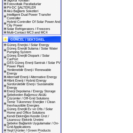
Sigorta Yuvaları
Fotovoltaik Parafadurlar
PV-DC ŞALTERLER
Akü Bağlantı Soketleri
Intelligent Dual Power Transfer
Controller
Hybrid Controller Of Solar Power And
City Power
Solar Refrigerators / Freezers
Multi-Contact MC3 and MC4
GÜNCEL / SEKTÖREL
Güneş Enerjisi / Solar Energy
Güneş Enerjili Sulama / Solar Water
Pumping System
Güneş Enerjili Otopark / Solar
CarPort
GES Güneş Enerji Santralı / Solar PV
Power Plant
Yenilenebilir Enerji / Renewable
Energy
Alternatif Enerji / Alternative Energy
Hibrit Enerji / Hybrid Energy
Sürdürülebilir Enerji / Sustainable
Energy
Enerji Depolama / Energy Storage
Şebekeden Bağımsız Akülü
Çözümler / Off-Grid Solutions
Temiz Tükenmez Enerjiler / Clean
Inexhaustible Energies
Güneş Enerjili Ev ve Ofis / Solar
Home and Office Solutions
Kendi Elektriğini Kendin Üret /
Lisanssız Elektrik Üretimi
Şebeke Bağlantılı Uygulamalar / On-
Grid Applications
Yeşil Ürünler / Green Products