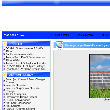
7.08.2026 Cuma
ANASAYFA
HAKKIMIZDA
ÜRÜN
ÜRÜNLER
Almanyada yenilenebilir enerji yatırım
Off Grid Smart Inverter 7.2kW -
11kW
Satılık Konteyner Kabin
TommaTech PlusX Serie Inverter
11kW 48Volt
Trifaze Düşük Voltaj Hibrit İnverter
51.2V 280Ah LFP Lityum Batarya
Pylontech 12V 200Ah Lithium Akü
VICTRON ENERGY
Solar Şarj Kontrol / Solar Charger
Control
İnvertör / Inverter
İnverter-Şarj Cihazı / Inverter-
Charger
Aküler / Batteries
Ekranlar ve İzleme Sistemi
güneş
DC/DC Konvertörler
Akü Şarj Redresörleri
Akü Koruma
PAYGo - Ödeme Sistemi