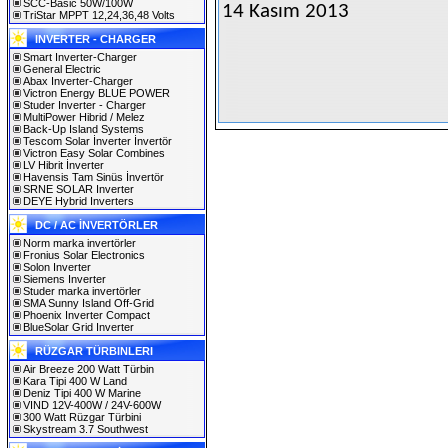
SCC-Basic 50W/100W
14 Kasım 2013
TriStar MPPT 12,24,36,48 Volts
INVERTER - CHARGER
Smart Inverter-Charger
General Electric
Abax Inverter-Charger
Victron Energy BLUE POWER
Studer Inverter - Charger
MultiPower Hibrid / Melez
Back-Up Island Systems
Tescom Solar İnverter İnvertör
Victron Easy Solar Combines
LV Hibrit İnverter
Havensis Tam Sinüs İnvertör
SRNE SOLAR Inverter
DEYE Hybrid Inverters
DC / AC İNVERTÖRLER
Norm marka invertörler
Fronius Solar Electronics
Solon Inverter
Siemens Inverter
Studer marka invertörler
SMA Sunny Island Off-Grid
Phoenix Inverter Compact
BlueSolar Grid Inverter
RÜZGAR TÜRBINLERI
Air Breeze 200 Watt Türbin
Kara Tipi 400 W Land
Deniz Tipi 400 W Marine
VIND 12V-400W / 24V-600W
300 Watt Rüzgar Türbini
Skystream 3.7 Southwest