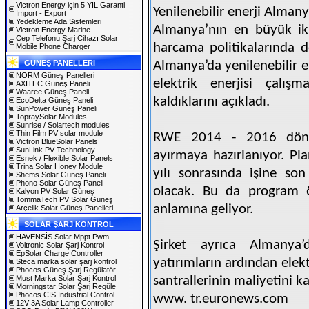
Victron Energy için 5 YIL Garanti
Yenilenebilir enerji Almanya
Import - Export
Yedekleme Ada Sistemleri
Almanya’nın en büyük iki
Victron Energy Marine
Cep Telefonu Şarj Cihazı Solar
harcama politikalarında d
Mobile Phone Charger
GÜNEŞ PANELLERI
Almanya’da yenilenebilir e
NORM Güneş Panelleri
elektrik enerjisi çalış
AXITEC Güneş Paneli
Waaree Güneş Paneli
kaldıklarını açıkladı.
EcoDelta Güneş Paneli
SunPower Güneş Paneli
TopraySolar Modules
Sunrise / Solartech modules
Thin Film PV solar module
RWE 2014 - 2016 dönem
Victron BlueSolar Panels
SunLink PV Technology
ayırmaya hazırlanıyor. P
Esnek / Flexible Solar Panels
Trina Solar Honey Module
yılı sonrasında işine son
Shems Solar Güneş Paneli
Phono Solar Güneş Paneli
olacak. Bu da program ön
Kalyon PV Solar Güneş
TommaTech PV Solar Güneş
anlamına geliyor.
Arçelik Solar Güneş Panelleri
SOLAR ŞARJ KONTROL
HAVENSİS Solar Mppt Pwm
Şirket ayrıca Almanya’d
Voltronic Solar Şarj Kontrol
EpSolar Charge Controller
yatırımların ardından elekt
Steca marka solar şarj kontrol
Phocos Güneş Şarj Regülatör
Must Marka Solar Şarj Kontrol
santrallerinin maliyetini k
Morningstar Solar Şarj Regüle
Phocos CIS Industrial Control
www. tr.euronews.com
12V-3A Solar Lamp Controller