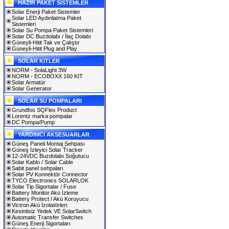
HAZIR PAKET SİSTEMLER
Solar Enerji Paket Sistemler
Solar LED Aydınlatma Paket
Sistemleri
Solar Su Pompa Paket Sistemleri
Solar DC Buzdolabı / İlaç Dolabı
Güneyli-Hitit Tak ve Çalıştır
Güneyli-Hitit Plug and Play
SOLAR KITLER
NORM - SolaLight 3W
NORM - ECOBOXX 160 KIT
Solar Armatür
Solar Generator
SOLAR SU POMPALARI
Grundfos SQFlex Product
Lorentz marka pompalar
DC Pompa/Pump
YARDIMCI AKSESUARLAR
Güneş Paneli Montaj Sehpası
Güneş İzleyici Solar Tracker
12-24VDC Buzdolabı Soğutucu
Solar Kablo / Solar Cable
Sabit panel sehpaları
Solar PV Konnektör Connector
TYCO Electronics SOLARLOK
Solar Tip Sigortalar / Fuse
Battery Monitor Akü İzleme
Battery Protect / Akü Koruyucu
Victron Akü İzolatörleri
Kesintisiz Yedek VE SolarSwitch
Automatic Transfer Switches
Güneş Enerji Sigortaları