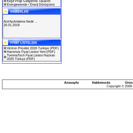
Keşif Proje Geliştirme Tasarım
Energiewende / Enerji Dönüşümü
HABERLER
Acil Aydınlatma Nedir ...
26.01.2018
SOLAREX ISTANBUL 2019
FİYAT LİSTELERİ
30.01.2019
Victron Pricelist 2026 Turkiye
(PDF)
Havensis Fiyat Listesi Yeni
(PDF)
TommaTech Fiyat Listesi Haziran
2025 Türkçe
(PDF)
Anasayfa
Hakkımızda
Ürün
Copyright © 2008-2