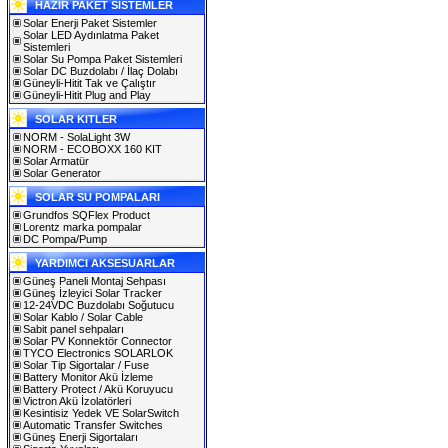
HAZIR PAKET SİSTEMLER
Solar Enerji Paket Sistemler
Solar LED Aydınlatma Paket
Sistemleri
Solar Su Pompa Paket Sistemleri
Solar DC Buzdolabı / İlaç Dolabı
Güneyli-Hitit Tak ve Çalıştır
Güneyli-Hitit Plug and Play
SOLAR KITLER
NORM - SolaLight 3W
NORM - ECOBOXX 160 KIT
Solar Armatür
Solar Generator
SOLAR SU POMPALARI
Grundfos SQFlex Product
Lorentz marka pompalar
DC Pompa/Pump
YARDIMCI AKSESUARLAR
Güneş Paneli Montaj Sehpası
Güneş İzleyici Solar Tracker
12-24VDC Buzdolabı Soğutucu
Solar Kablo / Solar Cable
Sabit panel sehpaları
Solar PV Konnektör Connector
TYCO Electronics SOLARLOK
Solar Tip Sigortalar / Fuse
Battery Monitor Akü İzleme
Battery Protect / Akü Koruyucu
Victron Akü İzolatörleri
Kesintisiz Yedek VE SolarSwitch
Automatic Transfer Switches
Güneş Enerji Sigortaları