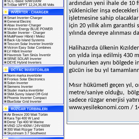
SCC-Basic 50W/100W
ardından yeni ihale de 10 f
TriStar MPPT 12,24,36,48 Volts
yükleniciler inşa edecekleri
INVERTER - CHARGER
işletmesine sahip olacaklar 
Smart Inverter-Charger
General Electric
için 20 yıllık alım garantis
Abax Inverter-Charger
Victron Energy BLUE POWER
yılında devreye alınması da
Studer Inverter - Charger
MultiPower Hibrid / Melez
Back-Up Island Systems
Tescom Solar İnverter İnvertör
Halihazırda ülkenin Kızılde
Victron Easy Solar Combines
LV Hibrit İnverter
on yılda inşa edilmiş 430 
Havensis Tam Sinüs İnvertör
SRNE SOLAR Inverter
bulunurken aynı bölgede i
DEYE Hybrid Inverters
gücün ise bu yıl tamamlanm
DC / AC İNVERTÖRLER
Norm marka invertörler
Fronius Solar Electronics
Solon Inverter
Mısır hükümeti geçen yıl, o
Siemens Inverter
Studer marka invertörler
metre/saniye olduğu,
bölg
SMA Sunny Island Off-Grid
Phoenix Inverter Compact
sadece rüzgar enerjisi yatırı
BlueSolar Grid Inverter
www.yesilekonomi.com / 1
RÜZGAR TÜRBINLERI
Air Breeze 200 Watt Türbin
Kara Tipi 400 W Land
Deniz Tipi 400 W Marine
VIND 12V-400W / 24V-600W
300 Watt Rüzgar Türbini
Skystream 3.7 Southwest