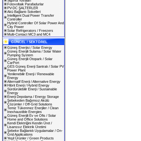
Sigorta Yuvaları
Fotovoltaik Parafadurlar
PV-DC ŞALTERLER
Akü Bağlantı Soketleri
Intelligent Dual Power Transfer
Controller
Hybrid Controller Of Solar Power And
City Power
Solar Refrigerators / Freezers
Multi-Contact MC3 and MC4
GÜNCEL / SEKTÖREL
Güneş Enerjisi / Solar Energy
Güneş Enerjili Sulama / Solar Water
Pumping System
Güneş Enerjili Otopark / Solar
CarPort
GES Güneş Enerji Santralı / Solar PV
Power Plant
Yenilenebilir Enerji / Renewable
Energy
Alternatif Enerji / Alternative Energy
Hibrit Enerji / Hybrid Energy
Sürdürülebilir Enerji / Sustainable
Energy
Enerji Depolama / Energy Storage
Şebekeden Bağımsız Akülü
Çözümler / Off-Grid Solutions
Temiz Tükenmez Enerjiler / Clean
Inexhaustible Energies
Güneş Enerjili Ev ve Ofis / Solar
Home and Office Solutions
Kendi Elektriğini Kendin Üret /
Lisanssız Elektrik Üretimi
Şebeke Bağlantılı Uygulamalar / On-
Grid Applications
Yeşil Ürünler / Green Products