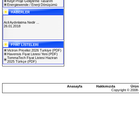
Keşif Proje Geliştirme Tasarım
Energiewende / Enerji Dönüşümü
HABERLER
Acil Aydınlatma Nedir ...
26.01.2018
SOLAREX ISTANBUL 2019
FİYAT LİSTELERİ
30.01.2019
Victron Pricelist 2026 Turkiye
(PDF)
Havensis Fiyat Listesi Yeni
(PDF)
TommaTech Fiyat Listesi Haziran
2025 Türkçe
(PDF)
Anasayfa
Hakkımızda
Ürün
Copyright © 2008-2