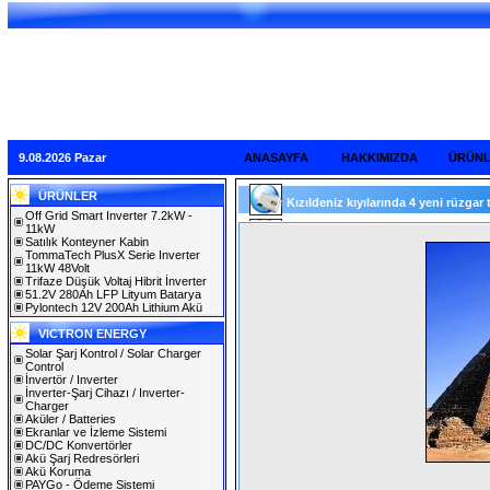
9.08.2026 Pazar
ANASAYFA
HAKKIMIZDA
ÜRÜN
ÜRÜNLER
Kızıldeniz kıyılarında 4 yeni rüzgar ta
Off Grid Smart Inverter 7.2kW -
11kW
Satılık Konteyner Kabin
TommaTech PlusX Serie Inverter
11kW 48Volt
Trifaze Düşük Voltaj Hibrit İnverter
51.2V 280Ah LFP Lityum Batarya
Pylontech 12V 200Ah Lithium Akü
VICTRON ENERGY
Solar Şarj Kontrol / Solar Charger
Control
İnvertör / Inverter
İnverter-Şarj Cihazı / Inverter-
Charger
Aküler / Batteries
Ekranlar ve İzleme Sistemi
DC/DC Konvertörler
Akü Şarj Redresörleri
Akü Koruma
PAYGo - Ödeme Sistemi