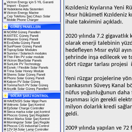
Victron Energy için 5 YIL Garanti
Import - Export
Kızıldeniz Kıyılarına Yeni R
Yedekleme Ada Sistemleri
Victron Energy Marine
Mısır hükümeti Kızıldeniz kı
Cep Telefonu Şarj Cihazı Solar
Mobile Phone Charger
ihale takvimini açıkladı.
GÜNEŞ PANELLERI
NORM Güneş Panelleri
2020 yılında 7.2 gigavatlık
AXITEC Güneş Paneli
Waaree Güneş Paneli
olarak enerji talebinin yüz
EcoDelta Güneş Paneli
SunPower Güneş Paneli
hedefleyen Mısır eylül ayınd
TopraySolar Modules
Sunrise / Solartech modules
şehrinde inşa edilecek ve
Thin Film PV solar module
Victron BlueSolar Panels
dört
rüzgar tarlası projesi
SunLink PV Technology
Esnek / Flexible Solar Panels
Trina Solar Honey Module
Shems Solar Güneş Paneli
Yeni rüzgar projelerine yön
Phono Solar Güneş Paneli
Kalyon PV Solar Güneş
bankasının Süveyş Kanal böl
TommaTech PV Solar Güneş
Arçelik Solar Güneş Panelleri
nüfus yoğunluğunun daha f
SOLAR ŞARJ KONTROL
taşınması için gerekli elektr
HAVENSİS Solar Mppt Pwm
Voltronic Solar Şarj Kontrol
milyon dolarlık kredi sağl
EpSolar Charge Controller
Steca marka solar şarj kontrol
geldi.
Phocos Güneş Şarj Regülatör
Must Marka Solar Şarj Kontrol
Morningstar Solar Şarj Regüle
Phocos CIS Industrial Control
2009 yılında yapılan ve 72 f
12V-3A Solar Lamp Controller