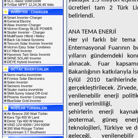
SCC-Basic 50W/100W
TriStar MPPT 12,24,36,48 Volts
ücretleri tam 2 Türk Lir
INVERTER - CHARGER
belirlendi.
Smart Inverter-Charger
General Electric
Abax Inverter-Charger
Victron Energy BLUE POWER
ANA TEMA ENERJİ
Studer Inverter - Charger
MultiPower Hibrid / Melez
Her yıl farklı bir tema
Back-Up Island Systems
Tescom Solar İnverter İnvertör
Enternasyonal Fuarının b
Victron Easy Solar Combines
LV Hibrit İnverter
Havensis Tam Sinüs İnvertör
yılların gündemdeki kon
SRNE SOLAR Inverter
DEYE Hybrid Inverters
alınacak. Fuar kapsam
DC / AC İNVERTÖRLER
Bakanlığının katkılarıyla 
Norm marka invertörler
Fronius Solar Electronics
Eylül 2010 tarihlerinde
Solon Inverter
Siemens Inverter
gerçekleştirilecek. Zirved
Studer marka invertörler
SMA Sunny Island Off-Grid
yenilenebilir enerji polit
Phoenix Inverter Compact
BlueSolar Grid Inverter
enerji verimliliği,
RÜZGAR TÜRBINLERI
şehirlerin enerji kaynak
Air Breeze 200 Watt Türbin
Kara Tipi 400 W Land
jeotermal, güneş enerji
Deniz Tipi 400 W Marine
VIND 12V-400W / 24V-600W
teknolojileri, Türkiye ve
300 Watt Rüzgar Türbini
Skystream 3.7 Southwest
geleceği, yenilenebil