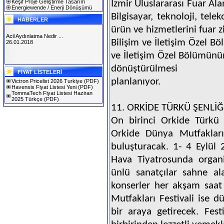
Keşif Proje Geliştirme Tasarım
İzmir Uluslararası Fuar Ala
Energiewende / Enerji Dönüşümü
Bilgisayar, teknoloji, tel
HABERLER
ürün ve hizmetlerini fuar 
Acil Aydınlatma Nedir ...
Bilişim ve İletişim Özel B
26.01.2018
ve İletişim Özel Bölümünün 
SOLAREX ISTANBUL 2019
dönüştürülmesi
FİYAT LİSTELERİ
30.01.2019
planlanıyor.
Victron Pricelist 2026 Turkiye
(PDF)
Havensis Fiyat Listesi Yeni
(PDF)
TommaTech Fiyat Listesi Haziran
2025 Türkçe
(PDF)
11. ORKİDE TÜRKÜ ŞENLİĞ
On birinci Orkide Türkü Ş
Orkide Dünya Mutfakları 
buluşturacak. 1- 4 Eylül 
Hava Tiyatrosunda organi
ünlü sanatçılar sahne al
konserler her akşam saat
Mutfakları Festivali ise d
bir araya getirecek. Festi