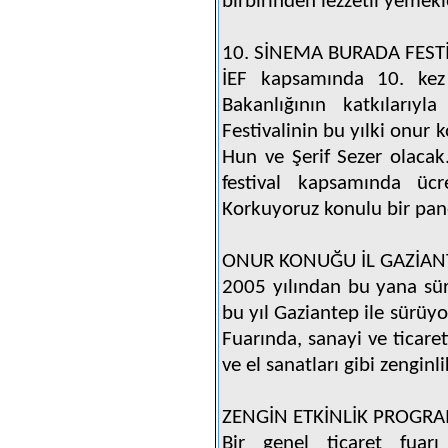
birbirinden lezzetli yemekle
10. SİNEMA BURADA FESTİ
İEF kapsamında 10. kez
Bakanlığının katkılarıyl
Festivalinin bu yılki onur 
Hun ve Şerif Sezer olacak.
festival kapsamında ücr
Korkuyoruz konulu bir pane
ONUR KONUĞU İL GAZİAN
2005 yılından bu yana sü
bu yıl Gaziantep ile sürüy
Fuarında, sanayi ve ticaret
ve el sanatları gibi zenginli
ZENGİN ETKİNLİK PROGRA
Bir genel ticaret fuarı