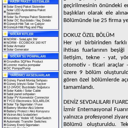
HAZIR PAKET SİSTEMLER
geçirilmesinin önündeki en
Solar Enerji Paket Sistemler
Solar LED Aydınlatma Paket
başlıkları olarak ele alın
Sistemleri
Solar Su Pompa Paket Sistemleri
Bölümünde ise 25 firma ye
Solar DC Buzdolabı / İlaç Dolabı
Güneyli-Hitit Tak ve Çalıştır
Güneyli-Hitit Plug and Play
SOLAR KITLER
DOKUZ ÖZEL BÖLÜM
NORM - SolaLight 3W
Her yıl birbirinden farkl
NORM - ECOBOXX 160 KIT
Solar Armatür
ihtisas fuarlarının beşiği
Solar Generator
SOLAR SU POMPALARI
iletişim, tekne - yat, yö
Grundfos SQFlex Product
otomotiv - ticari araçlar 
Lorentz marka pompalar
DC Pompa/Pump
üzere 9 bölüm oluşturuld
YARDIMCI AKSESUARLAR
gören özel bölümlerde açık
Güneş Paneli Montaj Sehpası
Güneş İzleyici Solar Tracker
tamamlandı.
12-24VDC Buzdolabı Soğutucu
Solar Kablo / Solar Cable
Sabit panel sehpaları
Solar PV Konnektör Connector
TYCO Electronics SOLARLOK
DENİZ SEVDALILARI FUAR
Solar Tip Sigortalar / Fuse
Battery Monitor Akü İzleme
İzmir Enternasyonal Fuarın
Battery Protect / Akü Koruyucu
Victron Akü İzolatörleri
yalnızca profesyonel ziyare
Kesintisiz Yedek VE SolarSwitch
Automatic Transfer Switches
Bölümü oluşturuldu. Tek
Güneş Enerji Sigortaları