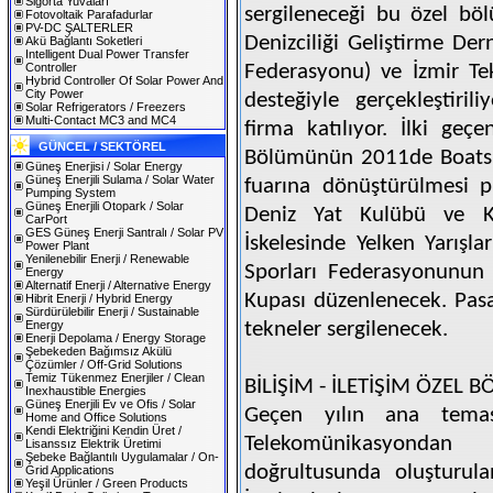
Sigorta Yuvaları
sergileneceği bu özel bö
Fotovoltaik Parafadurlar
PV-DC ŞALTERLER
Denizciliği Geliştirme Der
Akü Bağlantı Soketleri
Intelligent Dual Power Transfer
Controller
Federasyonu) ve İzmir Te
Hybrid Controller Of Solar Power And
City Power
desteğiyle gerçekleştiri
Solar Refrigerators / Freezers
Multi-Contact MC3 and MC4
firma katılıyor. İlki ge
GÜNCEL / SEKTÖREL
Bölümünün 2011de Boatshow
Güneş Enerjisi / Solar Energy
Güneş Enerjili Sulama / Solar Water
fuarına dönüştürülmesi p
Pumping System
Güneş Enerjili Otopark / Solar
Deniz Yat Kulübü ve Ko
CarPort
GES Güneş Enerji Santralı / Solar PV
İskelesinde Yelken Yarışla
Power Plant
Yenilenebilir Enerji / Renewable
Sporları Federasyonunun k
Energy
Alternatif Enerji / Alternative Energy
Kupası düzenlenecek. Pasap
Hibrit Enerji / Hybrid Energy
Sürdürülebilir Enerji / Sustainable
Energy
tekneler sergilenecek.
Enerji Depolama / Energy Storage
Şebekeden Bağımsız Akülü
Çözümler / Off-Grid Solutions
Temiz Tükenmez Enerjiler / Clean
BİLİŞİM - İLETİŞİM ÖZEL 
Inexhaustible Energies
Güneş Enerjili Ev ve Ofis / Solar
Geçen yılın ana teması
Home and Office Solutions
Kendi Elektriğini Kendin Üret /
Telekomünikasyondan h
Lisanssız Elektrik Üretimi
Şebeke Bağlantılı Uygulamalar / On-
doğrultusunda oluşturula
Grid Applications
Yeşil Ürünler / Green Products