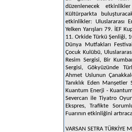
düzenlenecek etkinlikle
Kültürparkta buluşturac
etkinlikler: Uluslararası E
Yelken Yarışları 79. İEF Ku
11. Orkide Türkü Şenliği, 
Dünya Mutfakları Festival
Çocuk Kulübü, Uluslarara
Resim Sergisi, Bir Kumb
Sergisi, Gökyüzünde Türk
Ahmet Uslunun Çanakkale 
Tanıklık Eden Manşetler Se
Kuantum Enerji - Kuantum
Severcan ile Tiyatro Oyu
Ekspres, Trafikte Soruml
Fuarının etkinliğini artırac
VARSAN SETRA TÜRKİYE