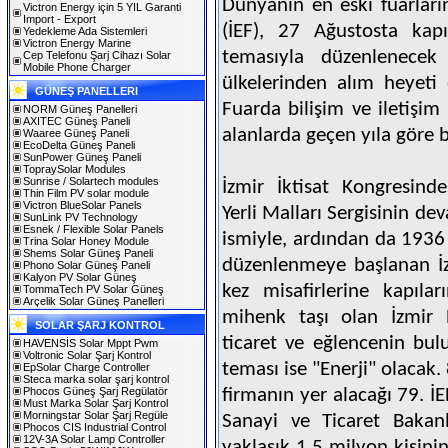
Dünyanın en eski fuarları
Victron Energy için 5 YIL Garanti
Import - Export
(İEF), 27 Ağustosta kapı
Yedekleme Ada Sistemleri
Victron Energy Marine
temasıyla düzenlenecek
Cep Telefonu Şarj Cihazı Solar
Mobile Phone Charger
ülkelerinden alım heyeti 
GÜNEŞ PANELLERI
Fuarda bilişim ve iletişim
NORM Güneş Panelleri
AXITEC Güneş Paneli
alanlarda geçen yıla göre
Waaree Güneş Paneli
EcoDelta Güneş Paneli
SunPower Güneş Paneli
TopraySolar Modules
Sunrise / Solartech modules
İzmir İktisat Kongresind
Thin Film PV solar module
Victron BlueSolar Panels
Yerli Malları Sergisinin dev
SunLink PV Technology
Esnek / Flexible Solar Panels
ismiyle, ardından da 1936 
Trina Solar Honey Module
Shems Solar Güneş Paneli
düzenlenmeye başlanan İz
Phono Solar Güneş Paneli
Kalyon PV Solar Güneş
kez misafirlerine kapılar
TommaTech PV Solar Güneş
Arçelik Solar Güneş Panelleri
mihenk taşı olan İzmir E
SOLAR ŞARJ KONTROL
ticaret ve eğlencenin bul
HAVENSİS Solar Mppt Pwm
Voltronic Solar Şarj Kontrol
teması ise "Enerji" olacak
EpSolar Charge Controller
Steca marka solar şarj kontrol
Phocos Güneş Şarj Regülatör
firmanın yer alacağı 79. İ
Must Marka Solar Şarj Kontrol
Morningstar Solar Şarj Regüle
Sanayi ve Ticaret Bakanl
Phocos CIS Industrial Control
12V-3A Solar Lamp Controller
yaklaşık 1.5 milyon kişinin