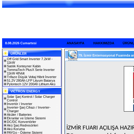
8.08.2026 Cumartesi
ANASAYFA
HAKKIMIZDA
ÜRÜN
ÜRÜNLER
79. İzmir Enternasyonal Fuarında 
Off Grid Smart Inverter 7.2kW -
11kW
Satılık Konteyner Kabin
TommaTech PlusX Serie Inverter
11kW 48Volt
Trifaze Düşük Voltaj Hibrit İnverter
51.2V 280Ah LFP Lityum Batarya
Pylontech 12V 200Ah Lithium Akü
VICTRON ENERGY
Solar Şarj Kontrol / Solar Charger
Control
İnvertör / Inverter
İnverter-Şarj Cihazı / Inverter-
Charger
Aküler / Batteries
Ekranlar ve İzleme Sistemi
DC/DC Konvertörler
Akü Şarj Redresörleri
İZMİR FUARI AÇILIŞA HAZ
Akü Koruma
PAYGo - Ödeme Sistemi